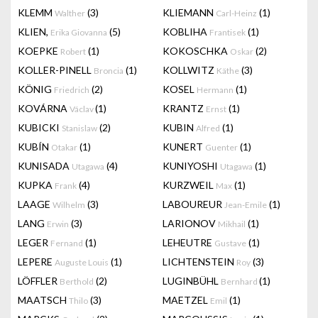
KLEMM
(3)
KLIEMANN
(1)
Walther
Carl-Heinz
KLIEN,
(5)
KOBLIHA
(1)
Erika Giovanna
Frantisek
KOEPKE
(1)
KOKOSCHKA
(2)
Robert
Oskar
KOLLER-PINELL
(1)
KOLLWITZ
(3)
Broncia
Käthe
KÖNIG
(2)
KOSEL
(1)
Friedrich
Hermann
KOVÁRNA
(1)
KRANTZ
(1)
Václav
Ernst
KUBICKI
(2)
KUBIN
(1)
Stanislaw
Alfred
KUBÍN
(1)
KUNERT
(1)
Otakar
Guenter
KUNISADA
(4)
KUNIYOSHI
(1)
Utagawa
Utagawa
KUPKA
(4)
KURZWEIL
(1)
Frank
Max
LAAGE
(3)
LABOUREUR
(1)
Wilhelm
Jean-Emile
LANG
(3)
LARIONOV
(1)
Erwin
Mikhail
LEGER
(1)
LEHEUTRE
(1)
Fernand
Gustave
LEPERE
(1)
LICHTENSTEIN
(3)
Auguste Louis
Roy
LÖFFLER
(2)
LUGINBÜHL
(1)
Berthold
Bernhard
MAATSCH
(3)
MAETZEL
(1)
Thilo
Emil