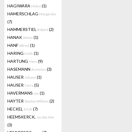
HAGIWARA
(1)
Hideo
HAMERSCHLAG
Margarete
(7)
HAMMERSTIEL
(2)
Robert
HANAK
(1)
Anton
HANF
(1)
Alfred
HARING
(1)
Keith
HARTUNG
(9)
Hans
HASEMANN
(3)
Arminius
HAUSER
(1)
Johann
HAUSER
(5)
Carry
HAVERMANS
(1)
Jan
HAYTER
(2)
Stanley William
HECKEL
(7)
Erich
HEEMSKERCK,
Jacoba Von
(3)