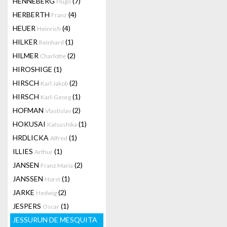
HENNEBERG
(7)
Hugo
HERBERTH
(4)
Franz
HEUER
(4)
Heinrich
HILKER
(1)
Reinhard
HILMER
(2)
Charlotte
HIROSHIGE
(1)
HIRSCH
(2)
Karl Jakob
HIRSCH
(1)
Karl-Georg
HOFMAN
(2)
Vlastislav
HOKUSAI
(1)
Katsushika
HRDLICKA
(1)
Alfred
ILLIES
(1)
Arthur
JANSEN
(2)
Franz Maria
JANSSEN
(1)
Horst
JARKE
(2)
Hedwig
JESPERS
(1)
Oscar
JESSURUN DE MESQUITA