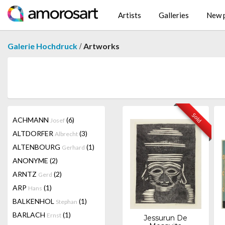
Artists
Galleries
New p
/
Galerie Hochdruck
Artworks
Sold
ACHMANN
(6)
Josef
ALTDORFER
(3)
Albrecht
ALTENBOURG
(1)
Gerhard
ANONYME
(2)
ARNTZ
(2)
Gerd
ARP
(1)
Hans
BALKENHOL
(1)
Stephan
BARLACH
(1)
Ernst
Jessurun De