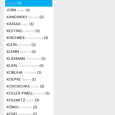
(2)
Samuel
JORN
(1)
Asger
KANDINSKY
(5)
Wassily
KASSAK
(1)
Lajos
KESTING
(1)
Edmund
KIRCHNER
(3)
Ernst Ludwig
KLEIN
(1)
Bernhard
KLEMM
(3)
Walther
KLIEMANN
(1)
Carl-Heinz
KLIEN,
(5)
Erika Giovanna
KOBLIHA
(1)
Frantisek
KOEPKE
(1)
Robert
KOKOSCHKA
(2)
Oskar
KOLLER-PINELL
(1)
Broncia
KOLLWITZ
(3)
Käthe
KÖNIG
(2)
Friedrich
KOSEL
(1)
Hermann