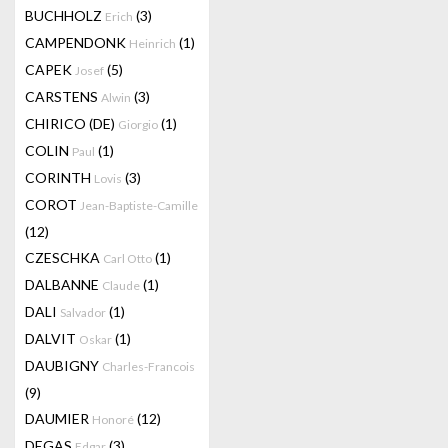
BUCHHOLZ
(3)
Erich
CAMPENDONK
(1)
Heinrich
CAPEK
(5)
Josef
CARSTENS
(3)
Alwin
CHIRICO (DE)
(1)
Giorgio
COLIN
(1)
Paul
CORINTH
(3)
Lovis
COROT
Jean-Baptiste-Camille
(12)
CZESCHKA
(1)
Carl Otto
DALBANNE
(1)
Claude
DALI
(1)
Salvador
DALVIT
(1)
Oskar
DAUBIGNY
Charles-Francois
(9)
DAUMIER
(12)
Honoré
DEGAS
(3)
Edgar