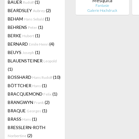
Mesquita
BAUER
(1)
Rudolf
Fantasie
BEARDSLEY
(2)
Galerie Hochdruck
Aubrey
BEHAM
(1)
Hans Sebald
BEHRENS
(1)
Peter
BERKE
(1)
Hubert
BERNARD
(4)
Emile Henri
BEUYS
(1)
Joseph
BLAUENSTEINER
Leopold
(1)
BOSSHARD
(10)
Hans Rudolf
BÖTTCHER
(1)
Hans
BRACQUEMOND
(1)
Felix
BRANGWYN
(2)
Frank
BRAQUE
(1)
Georges
BRASS
(1)
Hans
BRESSLERN-ROTH
(2)
Norbertine