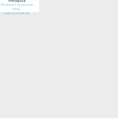
Mesquita
The Art of S. Jessurun de
Mesq…
Galerie Hochdruck