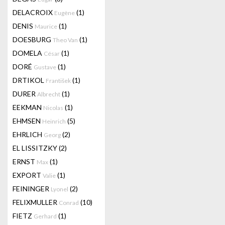
DELACROIX
(1)
Eugène
DENIS
(1)
Maurice
DOESBURG
(1)
Theo Van
DOMELA
(1)
César
DORÉ
(1)
Gustave
DRTIKOL
(1)
František
DURER
(1)
Albrecht
EEKMAN
(1)
Nicolas
EHMSEN
(5)
Heinrich
EHRLICH
(2)
Georg
EL LISSITZKY
(2)
ERNST
(1)
Max
EXPORT
(1)
Valie
FEININGER
(2)
Lyonel
FELIXMULLER
(10)
Conrad
FIETZ
(1)
Gerhard