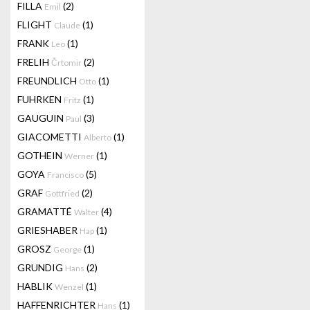
FILLA
(2)
Emil
FLIGHT
(1)
Claude
FRANK
(1)
Leo
FRELIH
(2)
Črtomir
FREUNDLICH
(1)
Otto
FUHRKEN
(1)
Fritz
GAUGUIN
(3)
Paul
GIACOMETTI
(1)
Alberto
GOTHEIN
(1)
Werner
GOYA
(5)
Francisco
GRAF
(2)
Gottfried
GRAMATTÉ
(4)
Walter
GRIESHABER
(1)
Hap
GROSZ
(1)
George
GRUNDIG
(2)
Hans
HABLIK
(1)
Wenzel
HAFFENRICHTER
(1)
Hans