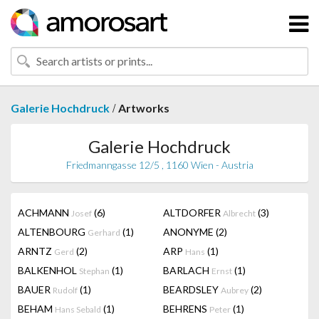
/
Galerie Hochdruck
Artworks
Galerie Hochdruck
Friedmanngasse 12/5 , 1160 Wien - Austria
ACHMANN
(6)
ALTDORFER
(3)
Josef
Albrecht
ALTENBOURG
(1)
ANONYME
(2)
Gerhard
ARNTZ
(2)
ARP
(1)
Gerd
Hans
BALKENHOL
(1)
BARLACH
(1)
Stephan
Ernst
BAUER
(1)
BEARDSLEY
(2)
Rudolf
Aubrey
BEHAM
(1)
BEHRENS
(1)
Hans Sebald
Peter