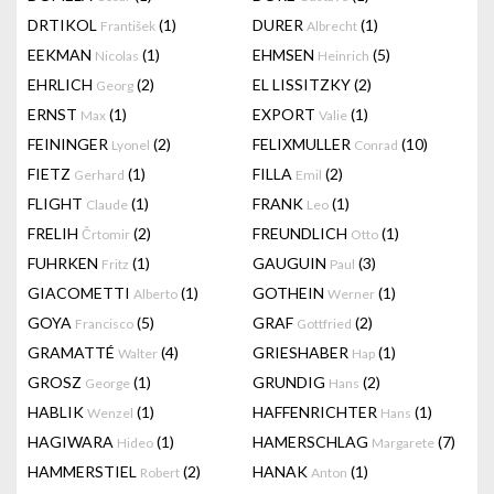
DRTIKOL
(1)
DURER
(1)
František
Albrecht
EEKMAN
(1)
EHMSEN
(5)
Nicolas
Heinrich
EHRLICH
(2)
EL LISSITZKY
(2)
Georg
ERNST
(1)
EXPORT
(1)
Max
Valie
FEININGER
(2)
FELIXMULLER
(10)
Lyonel
Conrad
FIETZ
(1)
FILLA
(2)
Gerhard
Emil
FLIGHT
(1)
FRANK
(1)
Claude
Leo
FRELIH
(2)
FREUNDLICH
(1)
Črtomir
Otto
FUHRKEN
(1)
GAUGUIN
(3)
Fritz
Paul
GIACOMETTI
(1)
GOTHEIN
(1)
Alberto
Werner
GOYA
(5)
GRAF
(2)
Francisco
Gottfried
GRAMATTÉ
(4)
GRIESHABER
(1)
Walter
Hap
GROSZ
(1)
GRUNDIG
(2)
George
Hans
HABLIK
(1)
HAFFENRICHTER
(1)
Wenzel
Hans
HAGIWARA
(1)
HAMERSCHLAG
(7)
Hideo
Margarete
HAMMERSTIEL
(2)
HANAK
(1)
Robert
Anton