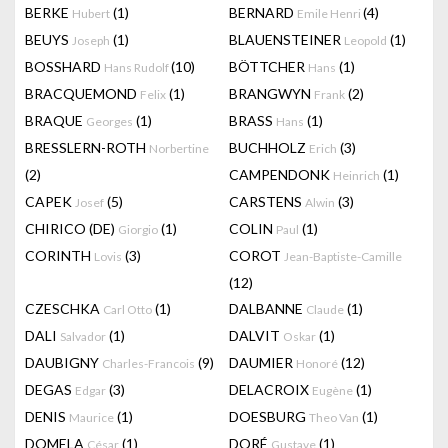
BERKE
(1)
BERNARD
(4)
Hubert
Emile Henri
BEUYS
(1)
BLAUENSTEINER
(1)
Joseph
Leopold
BOSSHARD
(10)
BÖTTCHER
(1)
Hans Rudolf
Hans
BRACQUEMOND
(1)
BRANGWYN
(2)
Felix
Frank
BRAQUE
(1)
BRASS
(1)
Georges
Hans
BRESSLERN-ROTH
BUCHHOLZ
(3)
Norbertine
Erich
(2)
CAMPENDONK
(1)
Heinrich
CAPEK
(5)
CARSTENS
(3)
Josef
Alwin
CHIRICO (DE)
(1)
COLIN
(1)
Giorgio
Paul
CORINTH
(3)
COROT
Lovis
Jean-Baptiste-Camille
(12)
CZESCHKA
(1)
DALBANNE
(1)
Carl Otto
Claude
DALI
(1)
DALVIT
(1)
Salvador
Oskar
DAUBIGNY
(9)
DAUMIER
(12)
Charles-Francois
Honoré
DEGAS
(3)
DELACROIX
(1)
Edgar
Eugène
DENIS
(1)
DOESBURG
(1)
Maurice
Theo Van
DOMELA
(1)
DORÉ
(1)
César
Gustave