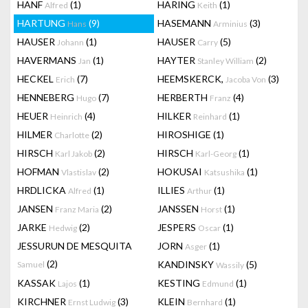
HANF
(1)
HARING
(1)
Alfred
Keith
HARTUNG
(9)
HASEMANN
(3)
Hans
Arminius
HAUSER
(1)
HAUSER
(5)
Johann
Carry
HAVERMANS
(1)
HAYTER
(2)
Jan
Stanley William
HECKEL
(7)
HEEMSKERCK,
(3)
Erich
Jacoba Von
HENNEBERG
(7)
HERBERTH
(4)
Hugo
Franz
HEUER
(4)
HILKER
(1)
Heinrich
Reinhard
HILMER
(2)
HIROSHIGE
(1)
Charlotte
HIRSCH
(2)
HIRSCH
(1)
Karl Jakob
Karl-Georg
HOFMAN
(2)
HOKUSAI
(1)
Vlastislav
Katsushika
HRDLICKA
(1)
ILLIES
(1)
Alfred
Arthur
JANSEN
(2)
JANSSEN
(1)
Franz Maria
Horst
JARKE
(2)
JESPERS
(1)
Hedwig
Oscar
JESSURUN DE MESQUITA
JORN
(1)
Asger
(2)
KANDINSKY
(5)
Samuel
Wassily
KASSAK
(1)
KESTING
(1)
Lajos
Edmund
KIRCHNER
(3)
KLEIN
(1)
Ernst Ludwig
Bernhard