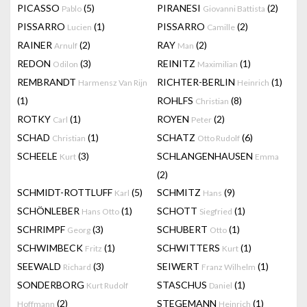
PICASSO
(5)
PIRANESI
(2)
Pablo
Giovanni Battista
PISSARRO
(1)
PISSARRO
(2)
Lucien
Camille
RAINER
(2)
RAY
(2)
Arnulf
Man
REDON
(3)
REINITZ
(1)
Odilon
Maximilian
REMBRANDT
RICHTER-BERLIN
(1)
Harmensz Van Rijn
Heinrich
(1)
ROHLFS
(8)
Christian
ROTKY
(1)
ROYEN
(2)
Carl
Peter
SCHAD
(1)
SCHATZ
(6)
Christian
Otto Rudolf
SCHEELE
(3)
SCHLANGENHAUSEN
Kurt
Emma
(2)
SCHMIDT-ROTTLUFF
(5)
SCHMITZ
(9)
Karl
Hans
SCHÖNLEBER
(1)
SCHOTT
(1)
Hans Otto
Siegfried
SCHRIMPF
(3)
SCHUBERT
(1)
Georg
Otto
SCHWIMBECK
(1)
SCHWITTERS
(1)
Fritz
Kurt
SEEWALD
(3)
SEIWERT
(1)
Richard
Franz Wilhelm
SONDERBORG
STASCHUS
(1)
Kurt Rudolf
Daniel
(2)
STEGEMANN
(1)
Hoffmann
Heinrich