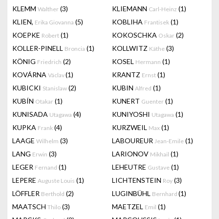
KLEMM
(3)
KLIEMANN
(1)
Walther
Carl-Heinz
KLIEN,
(5)
KOBLIHA
(1)
Erika Giovanna
Frantisek
KOEPKE
(1)
KOKOSCHKA
(2)
Robert
Oskar
KOLLER-PINELL
(1)
KOLLWITZ
(3)
Broncia
Käthe
KÖNIG
(2)
KOSEL
(1)
Friedrich
Hermann
KOVÁRNA
(1)
KRANTZ
(1)
Václav
Ernst
KUBICKI
(2)
KUBIN
(1)
Stanislaw
Alfred
KUBÍN
(1)
KUNERT
(1)
Otakar
Guenter
KUNISADA
(4)
KUNIYOSHI
(1)
Utagawa
Utagawa
KUPKA
(4)
KURZWEIL
(1)
Frank
Max
LAAGE
(3)
LABOUREUR
(1)
Wilhelm
Jean-Emile
LANG
(3)
LARIONOV
(1)
Erwin
Mikhail
LEGER
(1)
LEHEUTRE
(1)
Fernand
Gustave
LEPERE
(1)
LICHTENSTEIN
(3)
Auguste Louis
Roy
LÖFFLER
(2)
LUGINBÜHL
(1)
Berthold
Bernhard
MAATSCH
(3)
MAETZEL
(1)
Thilo
Emil