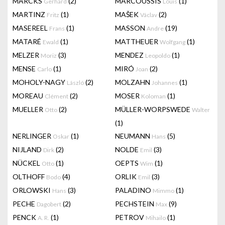
MARCKS
(2)
MARCOUSSIS
(1)
Gerhard
Louis
MARTINZ
(1)
MAŠEK
(2)
Fritz
Václav
MASEREEL
(1)
MASSON
(19)
Frans
Andre
MATARÉ
(1)
MATTHEUER
(1)
Ewald
Wolfgang
MELZER
(3)
MENDEZ
(1)
Moriz
Leopoldo
MENSE
(1)
MIRÓ
(2)
Carlo
Joan
MOHOLY-NAGY
(2)
MOLZAHN
(1)
László
Johannes
MOREAU
(2)
MOSER
(1)
Clément
Koloman
MUELLER
(2)
MÜLLER-WORPSWEDE
Otto
Walter
(1)
NERLINGER
(1)
NEUMANN
(5)
Oskar
Hans
NIJLAND
(2)
NOLDE
(3)
Dirk
Emil
NÜCKEL
(1)
OEPTS
(1)
Otto
Wim
OLTHOFF
(4)
ORLIK
(3)
Bodo
Emil
ORLOWSKI
(3)
PALADINO
(1)
Hans
Mimmo
PECHE
(2)
PECHSTEIN
(9)
Dagobert
Max
PENCK
(1)
PETROV
(1)
A. R.
Mihailo