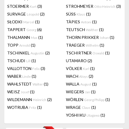
STOERMER
(3)
STROHMEYER
(3)
Kurt
Otto Heinrich
SURVAGE
(2)
SÜSS
(1)
Léopold
Klaus
SŁODKI
(1)
TÀPIES
(1)
Marcel
Antoni
TAPPERT
(6)
TEUTSCH
(1)
Georg
Walther
THALMANN
(1)
THORN PRIKKER
(1)
Max
Johan
TOPP
(1)
TRAEGER
(1)
Arnold
Wilhelm
TSCHINKEL
(2)
TSCHIRTNER
(1)
Augustin
Oswald
TSCHUDI
(1)
UTAMARO
(2)
Lill
VALLOTTON
(3)
VÖLKER
(1)
Felix
Karl
WABER
(1)
WACH
(2)
Linde
Aloys
WAHLSTEDT
(1)
WALLA
(1)
Walter
August
WEISZ
(1)
WIEGERS
(1)
Josef
Jan
WILDEMANN
(2)
WÖRLEN
(1)
Heinrich
Georg Philipp
WOTRUBA
(1)
WRAGE
(1)
Fritz
Claus
YOSHIIKU
(1)
Utagawa