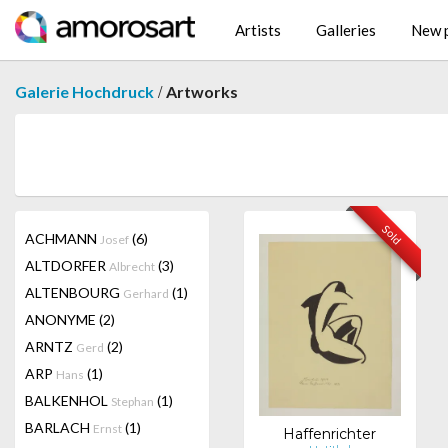
Artists
Galleries
New p
/
Galerie Hochdruck
Artworks
Sold
ACHMANN
(6)
Josef
ALTDORFER
(3)
Albrecht
ALTENBOURG
(1)
Gerhard
ANONYME
(2)
ARNTZ
(2)
Gerd
ARP
(1)
Hans
BALKENHOL
(1)
Stephan
BARLACH
(1)
Ernst
Haffenrichter