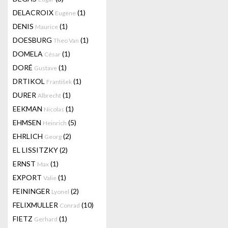
DELACROIX
(1)
Eugène
DENIS
(1)
Maurice
DOESBURG
(1)
Theo Van
DOMELA
(1)
César
DORÉ
(1)
Gustave
DRTIKOL
(1)
František
DURER
(1)
Albrecht
EEKMAN
(1)
Nicolas
EHMSEN
(5)
Heinrich
EHRLICH
(2)
Georg
EL LISSITZKY
(2)
ERNST
(1)
Max
EXPORT
(1)
Valie
FEININGER
(2)
Lyonel
FELIXMULLER
(10)
Conrad
FIETZ
(1)
Gerhard