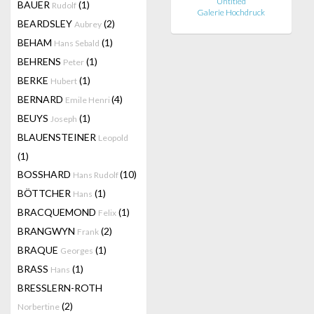
Untitled
BAUER
(1)
Rudolf
Galerie Hochdruck
BEARDSLEY
(2)
Aubrey
BEHAM
(1)
Hans Sebald
BEHRENS
(1)
Peter
BERKE
(1)
Hubert
BERNARD
(4)
Emile Henri
BEUYS
(1)
Joseph
BLAUENSTEINER
Leopold
(1)
BOSSHARD
(10)
Hans Rudolf
BÖTTCHER
(1)
Hans
BRACQUEMOND
(1)
Felix
BRANGWYN
(2)
Frank
BRAQUE
(1)
Georges
BRASS
(1)
Hans
BRESSLERN-ROTH
(2)
Norbertine