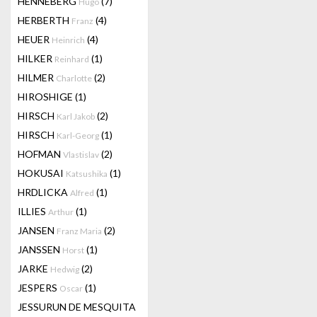
HENNEBERG
(7)
Hugo
HERBERTH
(4)
Franz
HEUER
(4)
Heinrich
HILKER
(1)
Reinhard
HILMER
(2)
Charlotte
HIROSHIGE
(1)
HIRSCH
(2)
Karl Jakob
HIRSCH
(1)
Karl-Georg
HOFMAN
(2)
Vlastislav
HOKUSAI
(1)
Katsushika
HRDLICKA
(1)
Alfred
ILLIES
(1)
Arthur
JANSEN
(2)
Franz Maria
JANSSEN
(1)
Horst
JARKE
(2)
Hedwig
JESPERS
(1)
Oscar
JESSURUN DE MESQUITA