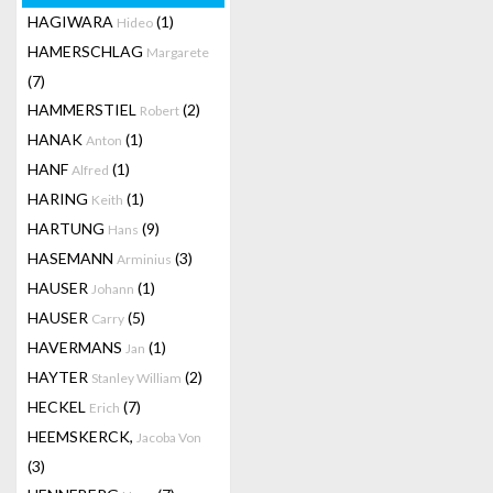
HAGIWARA
(1)
Hideo
HAMERSCHLAG
Margarete
(7)
HAMMERSTIEL
(2)
Robert
HANAK
(1)
Anton
HANF
(1)
Alfred
HARING
(1)
Keith
HARTUNG
(9)
Hans
HASEMANN
(3)
Arminius
HAUSER
(1)
Johann
HAUSER
(5)
Carry
HAVERMANS
(1)
Jan
HAYTER
(2)
Stanley William
HECKEL
(7)
Erich
HEEMSKERCK,
Jacoba Von
(3)