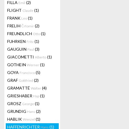
FILLA
(2)
Emil
FLIGHT
(1)
Claude
FRANK
(1)
Leo
FRELIH
(2)
Črtomir
FREUNDLICH
(1)
Otto
FUHRKEN
(1)
Fritz
GAUGUIN
(3)
Paul
GIACOMETTI
(1)
Alberto
GOTHEIN
(1)
Werner
GOYA
(5)
Francisco
GRAF
(2)
Gottfried
GRAMATTÉ
(4)
Walter
GRIESHABER
(1)
Hap
GROSZ
(1)
George
GRUNDIG
(2)
Hans
HABLIK
(1)
Wenzel
HAFFENRICHTER
(1)
Hans