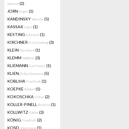
(2)
Samuel
JORN
(1)
Asger
KANDINSKY
(5)
Wassily
KASSAK
(1)
Lajos
KESTING
(1)
Edmund
KIRCHNER
(3)
Ernst Ludwig
KLEIN
(1)
Bernhard
KLEMM
(3)
Walther
KLIEMANN
(1)
Carl-Heinz
KLIEN,
(5)
Erika Giovanna
KOBLIHA
(1)
Frantisek
KOEPKE
(1)
Robert
KOKOSCHKA
(2)
Oskar
KOLLER-PINELL
(1)
Broncia
KOLLWITZ
(3)
Käthe
KÖNIG
(2)
Friedrich
KOSEL
(1)
Hermann