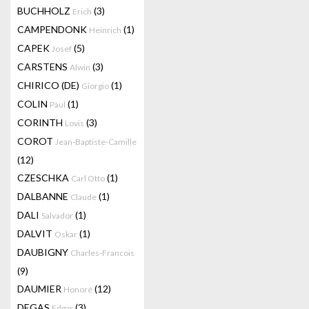
BUCHHOLZ
(3)
Erich
CAMPENDONK
(1)
Heinrich
CAPEK
(5)
Josef
CARSTENS
(3)
Alwin
CHIRICO (DE)
(1)
Giorgio
COLIN
(1)
Paul
CORINTH
(3)
Lovis
COROT
Jean-Baptiste-Camille
(12)
CZESCHKA
(1)
Carl Otto
DALBANNE
(1)
Claude
DALI
(1)
Salvador
DALVIT
(1)
Oskar
DAUBIGNY
Charles-Francois
(9)
DAUMIER
(12)
Honoré
DEGAS
(3)
Edgar