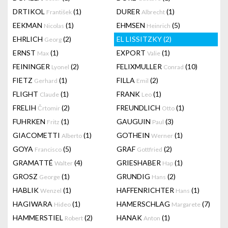
DRTIKOL
(1)
DURER
(1)
František
Albrecht
EEKMAN
(1)
EHMSEN
(5)
Nicolas
Heinrich
EHRLICH
(2)
EL LISSITZKY
(2)
Georg
ERNST
(1)
EXPORT
(1)
Max
Valie
FEININGER
(2)
FELIXMULLER
(10)
Lyonel
Conrad
FIETZ
(1)
FILLA
(2)
Gerhard
Emil
FLIGHT
(1)
FRANK
(1)
Claude
Leo
FRELIH
(2)
FREUNDLICH
(1)
Črtomir
Otto
FUHRKEN
(1)
GAUGUIN
(3)
Fritz
Paul
GIACOMETTI
(1)
GOTHEIN
(1)
Alberto
Werner
GOYA
(5)
GRAF
(2)
Francisco
Gottfried
GRAMATTÉ
(4)
GRIESHABER
(1)
Walter
Hap
GROSZ
(1)
GRUNDIG
(2)
George
Hans
HABLIK
(1)
HAFFENRICHTER
(1)
Wenzel
Hans
HAGIWARA
(1)
HAMERSCHLAG
(7)
Hideo
Margarete
HAMMERSTIEL
(2)
HANAK
(1)
Robert
Anton