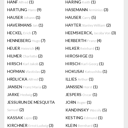
HANF
(1)
HARING
(1)
Alfred
Keith
HARTUNG
(9)
HASEMANN
(3)
Hans
Arminius
HAUSER
(1)
HAUSER
(5)
Johann
Carry
HAVERMANS
(1)
HAYTER
(2)
Jan
Stanley William
HECKEL
(7)
HEEMSKERCK,
(3)
Erich
Jacoba Von
HENNEBERG
(7)
HERBERTH
(4)
Hugo
Franz
HEUER
(4)
HILKER
(1)
Heinrich
Reinhard
HILMER
(2)
HIROSHIGE
(1)
Charlotte
HIRSCH
(2)
HIRSCH
(1)
Karl Jakob
Karl-Georg
HOFMAN
(2)
HOKUSAI
(1)
Vlastislav
Katsushika
HRDLICKA
(1)
ILLIES
(1)
Alfred
Arthur
JANSEN
(2)
JANSSEN
(1)
Franz Maria
Horst
JARKE
(2)
JESPERS
(1)
Hedwig
Oscar
JESSURUN DE MESQUITA
JORN
(1)
Asger
(2)
KANDINSKY
(5)
Samuel
Wassily
KASSAK
(1)
KESTING
(1)
Lajos
Edmund
KIRCHNER
(3)
KLEIN
(1)
Ernst Ludwig
Bernhard