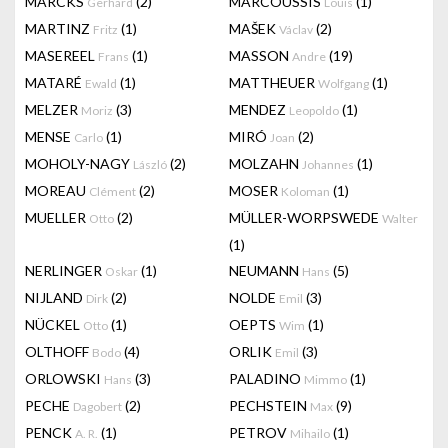
MARCKS
(2)
MARCOUSSIS
(1)
Gerhard
Louis
MARTINZ
(1)
MAŠEK
(2)
Fritz
Václav
MASEREEL
(1)
MASSON
(19)
Frans
Andre
MATARÉ
(1)
MATTHEUER
(1)
Ewald
Wolfgang
MELZER
(3)
MENDEZ
(1)
Moriz
Leopoldo
MENSE
(1)
MIRÓ
(2)
Carlo
Joan
MOHOLY-NAGY
(2)
MOLZAHN
(1)
László
Johannes
MOREAU
(2)
MOSER
(1)
Clément
Koloman
MUELLER
(2)
MÜLLER-WORPSWEDE
Otto
Walter
(1)
NERLINGER
(1)
NEUMANN
(5)
Oskar
Hans
NIJLAND
(2)
NOLDE
(3)
Dirk
Emil
NÜCKEL
(1)
OEPTS
(1)
Otto
Wim
OLTHOFF
(4)
ORLIK
(3)
Bodo
Emil
ORLOWSKI
(3)
PALADINO
(1)
Hans
Mimmo
PECHE
(2)
PECHSTEIN
(9)
Dagobert
Max
PENCK
(1)
PETROV
(1)
A. R.
Mihailo