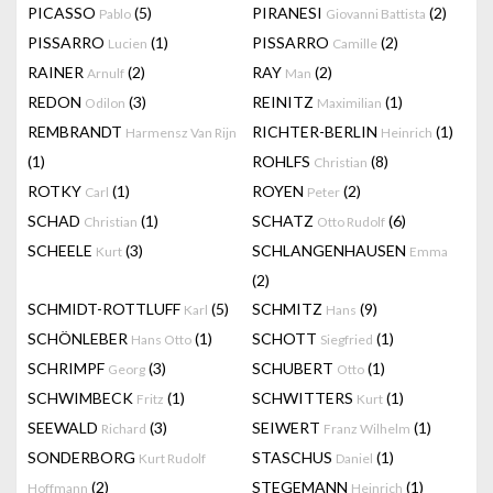
PICASSO
(5)
PIRANESI
(2)
Pablo
Giovanni Battista
PISSARRO
(1)
PISSARRO
(2)
Lucien
Camille
RAINER
(2)
RAY
(2)
Arnulf
Man
REDON
(3)
REINITZ
(1)
Odilon
Maximilian
REMBRANDT
RICHTER-BERLIN
(1)
Harmensz Van Rijn
Heinrich
(1)
ROHLFS
(8)
Christian
ROTKY
(1)
ROYEN
(2)
Carl
Peter
SCHAD
(1)
SCHATZ
(6)
Christian
Otto Rudolf
SCHEELE
(3)
SCHLANGENHAUSEN
Kurt
Emma
(2)
SCHMIDT-ROTTLUFF
(5)
SCHMITZ
(9)
Karl
Hans
SCHÖNLEBER
(1)
SCHOTT
(1)
Hans Otto
Siegfried
SCHRIMPF
(3)
SCHUBERT
(1)
Georg
Otto
SCHWIMBECK
(1)
SCHWITTERS
(1)
Fritz
Kurt
SEEWALD
(3)
SEIWERT
(1)
Richard
Franz Wilhelm
SONDERBORG
STASCHUS
(1)
Kurt Rudolf
Daniel
(2)
STEGEMANN
(1)
Hoffmann
Heinrich