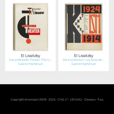
El Lissitzky
El Lissitzky
Das entfesselte Theater (The U…
Die Kunstismen / Les Ismes de …
Galerie Hochdruck
Galerie Hochdruck
Copyright Amorosart 2008 - 2026 - CNIL n° : 1301442 -
Glossary
-
F.a.q