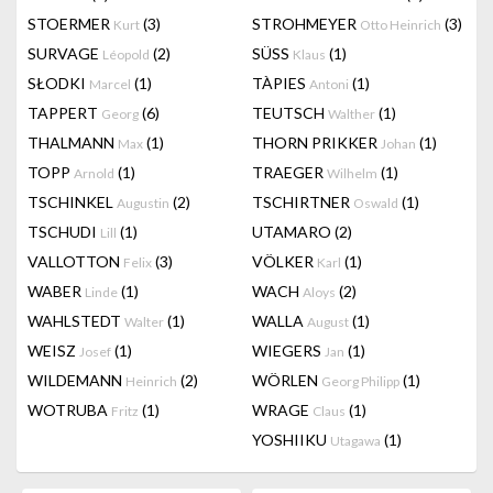
STOERMER
(3)
STROHMEYER
(3)
Kurt
Otto Heinrich
SURVAGE
(2)
SÜSS
(1)
Léopold
Klaus
SŁODKI
(1)
TÀPIES
(1)
Marcel
Antoni
TAPPERT
(6)
TEUTSCH
(1)
Georg
Walther
THALMANN
(1)
THORN PRIKKER
(1)
Max
Johan
TOPP
(1)
TRAEGER
(1)
Arnold
Wilhelm
TSCHINKEL
(2)
TSCHIRTNER
(1)
Augustin
Oswald
TSCHUDI
(1)
UTAMARO
(2)
Lill
VALLOTTON
(3)
VÖLKER
(1)
Felix
Karl
WABER
(1)
WACH
(2)
Linde
Aloys
WAHLSTEDT
(1)
WALLA
(1)
Walter
August
WEISZ
(1)
WIEGERS
(1)
Josef
Jan
WILDEMANN
(2)
WÖRLEN
(1)
Heinrich
Georg Philipp
WOTRUBA
(1)
WRAGE
(1)
Fritz
Claus
YOSHIIKU
(1)
Utagawa