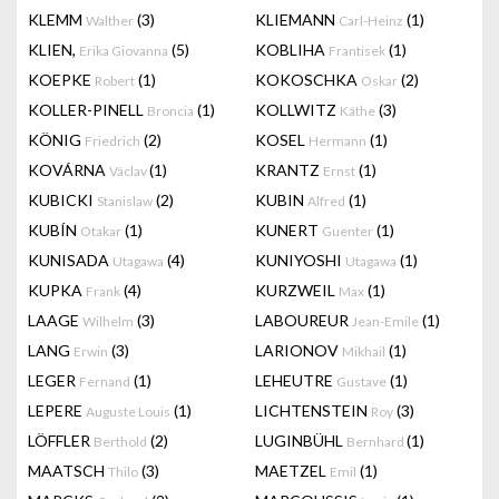
KLEMM
(3)
KLIEMANN
(1)
Walther
Carl-Heinz
KLIEN,
(5)
KOBLIHA
(1)
Erika Giovanna
Frantisek
KOEPKE
(1)
KOKOSCHKA
(2)
Robert
Oskar
KOLLER-PINELL
(1)
KOLLWITZ
(3)
Broncia
Käthe
KÖNIG
(2)
KOSEL
(1)
Friedrich
Hermann
KOVÁRNA
(1)
KRANTZ
(1)
Václav
Ernst
KUBICKI
(2)
KUBIN
(1)
Stanislaw
Alfred
KUBÍN
(1)
KUNERT
(1)
Otakar
Guenter
KUNISADA
(4)
KUNIYOSHI
(1)
Utagawa
Utagawa
KUPKA
(4)
KURZWEIL
(1)
Frank
Max
LAAGE
(3)
LABOUREUR
(1)
Wilhelm
Jean-Emile
LANG
(3)
LARIONOV
(1)
Erwin
Mikhail
LEGER
(1)
LEHEUTRE
(1)
Fernand
Gustave
LEPERE
(1)
LICHTENSTEIN
(3)
Auguste Louis
Roy
LÖFFLER
(2)
LUGINBÜHL
(1)
Berthold
Bernhard
MAATSCH
(3)
MAETZEL
(1)
Thilo
Emil