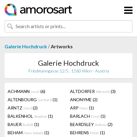
/
Galerie Hochdruck
Artworks
Galerie Hochdruck
Friedmanngasse 12/5 , 1160 Wien - Austria
ACHMANN
(6)
ALTDORFER
(3)
Josef
Albrecht
ALTENBOURG
(1)
ANONYME
(2)
Gerhard
ARNTZ
(2)
ARP
(1)
Gerd
Hans
BALKENHOL
(1)
BARLACH
(1)
Stephan
Ernst
BAUER
(1)
BEARDSLEY
(2)
Rudolf
Aubrey
BEHAM
(1)
BEHRENS
(1)
Hans Sebald
Peter