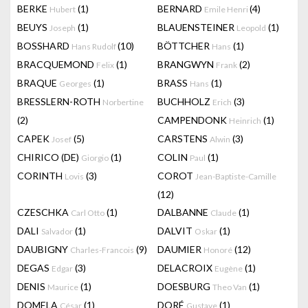
BERKE
(1)
BERNARD
(4)
Hubert
Emile Henri
BEUYS
(1)
BLAUENSTEINER
(1)
Joseph
Leopold
BOSSHARD
(10)
BÖTTCHER
(1)
Hans Rudolf
Hans
BRACQUEMOND
(1)
BRANGWYN
(2)
Felix
Frank
BRAQUE
(1)
BRASS
(1)
Georges
Hans
BRESSLERN-ROTH
BUCHHOLZ
(3)
Norbertine
Erich
(2)
CAMPENDONK
(1)
Heinrich
CAPEK
(5)
CARSTENS
(3)
Josef
Alwin
CHIRICO (DE)
(1)
COLIN
(1)
Giorgio
Paul
CORINTH
(3)
COROT
Lovis
Jean-Baptiste-Camille
(12)
CZESCHKA
(1)
DALBANNE
(1)
Carl Otto
Claude
DALI
(1)
DALVIT
(1)
Salvador
Oskar
DAUBIGNY
(9)
DAUMIER
(12)
Charles-Francois
Honoré
DEGAS
(3)
DELACROIX
(1)
Edgar
Eugène
DENIS
(1)
DOESBURG
(1)
Maurice
Theo Van
DOMELA
(1)
DORÉ
(1)
César
Gustave