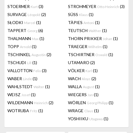
STOERMER
(3)
STROHMEYER
(3)
Kurt
Otto Heinrich
SURVAGE
(2)
SÜSS
(1)
Léopold
Klaus
SŁODKI
(1)
TÀPIES
(1)
Marcel
Antoni
TAPPERT
(6)
TEUTSCH
(1)
Georg
Walther
THALMANN
(1)
THORN PRIKKER
(1)
Max
Johan
TOPP
(1)
TRAEGER
(1)
Arnold
Wilhelm
TSCHINKEL
(2)
TSCHIRTNER
(1)
Augustin
Oswald
TSCHUDI
(1)
UTAMARO
(2)
Lill
VALLOTTON
(3)
VÖLKER
(1)
Felix
Karl
WABER
(1)
WACH
(2)
Linde
Aloys
WAHLSTEDT
(1)
WALLA
(1)
Walter
August
WEISZ
(1)
WIEGERS
(1)
Josef
Jan
WILDEMANN
(2)
WÖRLEN
(1)
Heinrich
Georg Philipp
WOTRUBA
(1)
WRAGE
(1)
Fritz
Claus
YOSHIIKU
(1)
Utagawa