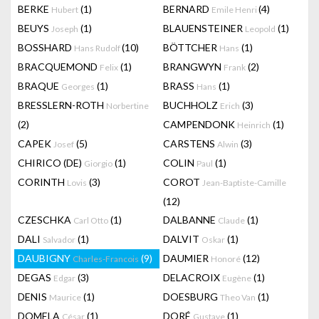
BERKE
(1)
BERNARD
(4)
Hubert
Emile Henri
BEUYS
(1)
BLAUENSTEINER
(1)
Joseph
Leopold
BOSSHARD
(10)
BÖTTCHER
(1)
Hans Rudolf
Hans
BRACQUEMOND
(1)
BRANGWYN
(2)
Felix
Frank
BRAQUE
(1)
BRASS
(1)
Georges
Hans
BRESSLERN-ROTH
BUCHHOLZ
(3)
Norbertine
Erich
(2)
CAMPENDONK
(1)
Heinrich
CAPEK
(5)
CARSTENS
(3)
Josef
Alwin
CHIRICO (DE)
(1)
COLIN
(1)
Giorgio
Paul
CORINTH
(3)
COROT
Lovis
Jean-Baptiste-Camille
(12)
CZESCHKA
(1)
DALBANNE
(1)
Carl Otto
Claude
DALI
(1)
DALVIT
(1)
Salvador
Oskar
DAUBIGNY
(9)
DAUMIER
(12)
Charles-Francois
Honoré
DEGAS
(3)
DELACROIX
(1)
Edgar
Eugène
DENIS
(1)
DOESBURG
(1)
Maurice
Theo Van
DOMELA
(1)
DORÉ
(1)
César
Gustave