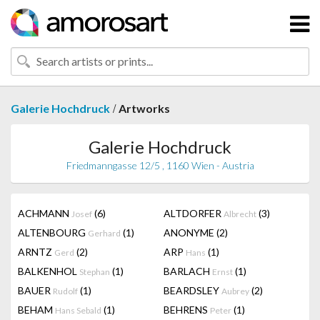
/
Galerie Hochdruck
Artworks
Galerie Hochdruck
Friedmanngasse 12/5 , 1160 Wien - Austria
ACHMANN
(6)
ALTDORFER
(3)
Josef
Albrecht
ALTENBOURG
(1)
ANONYME
(2)
Gerhard
ARNTZ
(2)
ARP
(1)
Gerd
Hans
BALKENHOL
(1)
BARLACH
(1)
Stephan
Ernst
BAUER
(1)
BEARDSLEY
(2)
Rudolf
Aubrey
BEHAM
(1)
BEHRENS
(1)
Hans Sebald
Peter