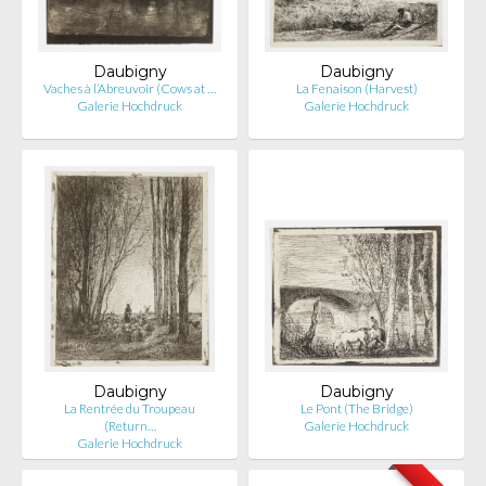
Daubigny
Daubigny
Vaches à l’Abreuvoir (Cows at …
La Fenaison (Harvest)
Galerie Hochdruck
Galerie Hochdruck
Daubigny
Daubigny
La Rentrée du Troupeau
Le Pont (The Bridge)
(Return…
Galerie Hochdruck
Galerie Hochdruck