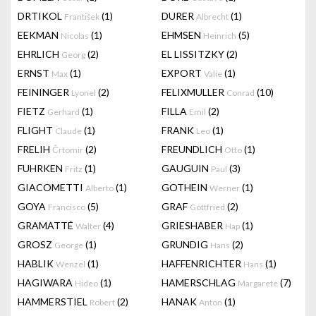
DRTIKOL
(1)
DURER
(1)
František
Albrecht
EEKMAN
(1)
EHMSEN
(5)
Nicolas
Heinrich
EHRLICH
(2)
EL LISSITZKY
(2)
Georg
ERNST
(1)
EXPORT
(1)
Max
Valie
FEININGER
(2)
FELIXMULLER
(10)
Lyonel
Conrad
FIETZ
(1)
FILLA
(2)
Gerhard
Emil
FLIGHT
(1)
FRANK
(1)
Claude
Leo
FRELIH
(2)
FREUNDLICH
(1)
Črtomir
Otto
FUHRKEN
(1)
GAUGUIN
(3)
Fritz
Paul
GIACOMETTI
(1)
GOTHEIN
(1)
Alberto
Werner
GOYA
(5)
GRAF
(2)
Francisco
Gottfried
GRAMATTÉ
(4)
GRIESHABER
(1)
Walter
Hap
GROSZ
(1)
GRUNDIG
(2)
George
Hans
HABLIK
(1)
HAFFENRICHTER
(1)
Wenzel
Hans
HAGIWARA
(1)
HAMERSCHLAG
(7)
Hideo
Margarete
HAMMERSTIEL
(2)
HANAK
(1)
Robert
Anton