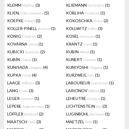
KLEMM
(3)
KLIEMANN
(1)
Walther
Carl-Heinz
KLIEN,
(5)
KOBLIHA
(1)
Erika Giovanna
Frantisek
KOEPKE
(1)
KOKOSCHKA
(2)
Robert
Oskar
KOLLER-PINELL
(1)
KOLLWITZ
(3)
Broncia
Käthe
KÖNIG
(2)
KOSEL
(1)
Friedrich
Hermann
KOVÁRNA
(1)
KRANTZ
(1)
Václav
Ernst
KUBICKI
(2)
KUBIN
(1)
Stanislaw
Alfred
KUBÍN
(1)
KUNERT
(1)
Otakar
Guenter
KUNISADA
(4)
KUNIYOSHI
(1)
Utagawa
Utagawa
KUPKA
(4)
KURZWEIL
(1)
Frank
Max
LAAGE
(3)
LABOUREUR
(1)
Wilhelm
Jean-Emile
LANG
(3)
LARIONOV
(1)
Erwin
Mikhail
LEGER
(1)
LEHEUTRE
(1)
Fernand
Gustave
LEPERE
(1)
LICHTENSTEIN
(3)
Auguste Louis
Roy
LÖFFLER
(2)
LUGINBÜHL
(1)
Berthold
Bernhard
MAATSCH
(3)
MAETZEL
(1)
Thilo
Emil