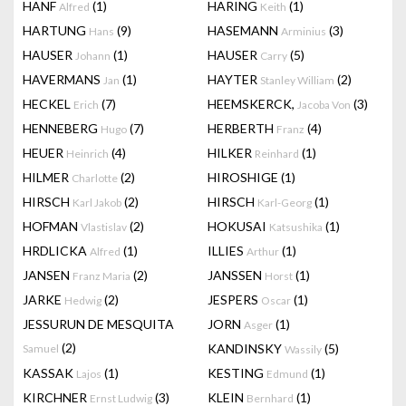
HANF
(1)
HARING
(1)
Alfred
Keith
HARTUNG
(9)
HASEMANN
(3)
Hans
Arminius
HAUSER
(1)
HAUSER
(5)
Johann
Carry
HAVERMANS
(1)
HAYTER
(2)
Jan
Stanley William
HECKEL
(7)
HEEMSKERCK,
(3)
Erich
Jacoba Von
HENNEBERG
(7)
HERBERTH
(4)
Hugo
Franz
HEUER
(4)
HILKER
(1)
Heinrich
Reinhard
HILMER
(2)
HIROSHIGE
(1)
Charlotte
HIRSCH
(2)
HIRSCH
(1)
Karl Jakob
Karl-Georg
HOFMAN
(2)
HOKUSAI
(1)
Vlastislav
Katsushika
HRDLICKA
(1)
ILLIES
(1)
Alfred
Arthur
JANSEN
(2)
JANSSEN
(1)
Franz Maria
Horst
JARKE
(2)
JESPERS
(1)
Hedwig
Oscar
JESSURUN DE MESQUITA
JORN
(1)
Asger
(2)
KANDINSKY
(5)
Samuel
Wassily
KASSAK
(1)
KESTING
(1)
Lajos
Edmund
KIRCHNER
(3)
KLEIN
(1)
Ernst Ludwig
Bernhard