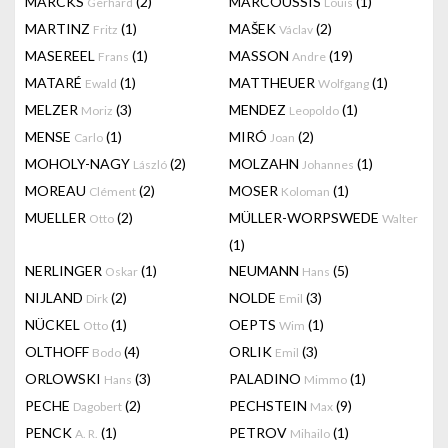
MARCKS
(2)
MARCOUSSIS
(1)
Gerhard
Louis
MARTINZ
(1)
MAŠEK
(2)
Fritz
Václav
MASEREEL
(1)
MASSON
(19)
Frans
Andre
MATARÉ
(1)
MATTHEUER
(1)
Ewald
Wolfgang
MELZER
(3)
MENDEZ
(1)
Moriz
Leopoldo
MENSE
(1)
MIRÓ
(2)
Carlo
Joan
MOHOLY-NAGY
(2)
MOLZAHN
(1)
László
Johannes
MOREAU
(2)
MOSER
(1)
Clément
Koloman
MUELLER
(2)
MÜLLER-WORPSWEDE
Otto
Walter
(1)
NERLINGER
(1)
NEUMANN
(5)
Oskar
Hans
NIJLAND
(2)
NOLDE
(3)
Dirk
Emil
NÜCKEL
(1)
OEPTS
(1)
Otto
Wim
OLTHOFF
(4)
ORLIK
(3)
Bodo
Emil
ORLOWSKI
(3)
PALADINO
(1)
Hans
Mimmo
PECHE
(2)
PECHSTEIN
(9)
Dagobert
Max
PENCK
(1)
PETROV
(1)
A. R.
Mihailo