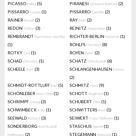
PICASSO
(5)
PIRANESI
(2)
Pablo
Giovanni Battista
PISSARRO
(1)
PISSARRO
(2)
Lucien
Camille
RAINER
(2)
RAY
(2)
Arnulf
Man
REDON
(3)
REINITZ
(1)
Odilon
Maximilian
REMBRANDT
RICHTER-BERLIN
(1)
Harmensz Van Rijn
Heinrich
(1)
ROHLFS
(8)
Christian
ROTKY
(1)
ROYEN
(2)
Carl
Peter
SCHAD
(1)
SCHATZ
(6)
Christian
Otto Rudolf
SCHEELE
(3)
SCHLANGENHAUSEN
Kurt
Emma
(2)
SCHMIDT-ROTTLUFF
(5)
SCHMITZ
(9)
Karl
Hans
SCHÖNLEBER
(1)
SCHOTT
(1)
Hans Otto
Siegfried
SCHRIMPF
(3)
SCHUBERT
(1)
Georg
Otto
SCHWIMBECK
(1)
SCHWITTERS
(1)
Fritz
Kurt
SEEWALD
(3)
SEIWERT
(1)
Richard
Franz Wilhelm
SONDERBORG
STASCHUS
(1)
Kurt Rudolf
Daniel
(2)
STEGEMANN
(1)
Hoffmann
Heinrich