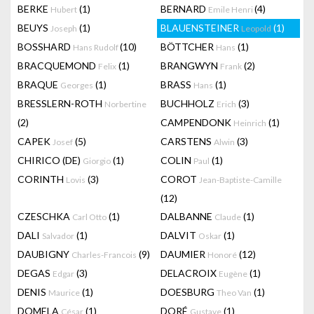
BERKE
(1)
BERNARD
(4)
Hubert
Emile Henri
BEUYS
(1)
BLAUENSTEINER
(1)
Joseph
Leopold
BOSSHARD
(10)
BÖTTCHER
(1)
Hans Rudolf
Hans
BRACQUEMOND
(1)
BRANGWYN
(2)
Felix
Frank
BRAQUE
(1)
BRASS
(1)
Georges
Hans
BRESSLERN-ROTH
BUCHHOLZ
(3)
Norbertine
Erich
(2)
CAMPENDONK
(1)
Heinrich
CAPEK
(5)
CARSTENS
(3)
Josef
Alwin
CHIRICO (DE)
(1)
COLIN
(1)
Giorgio
Paul
CORINTH
(3)
COROT
Lovis
Jean-Baptiste-Camille
(12)
CZESCHKA
(1)
DALBANNE
(1)
Carl Otto
Claude
DALI
(1)
DALVIT
(1)
Salvador
Oskar
DAUBIGNY
(9)
DAUMIER
(12)
Charles-Francois
Honoré
DEGAS
(3)
DELACROIX
(1)
Edgar
Eugène
DENIS
(1)
DOESBURG
(1)
Maurice
Theo Van
DOMELA
(1)
DORÉ
(1)
César
Gustave