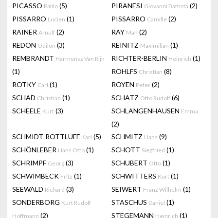
PICASSO
(5)
PIRANESI
(2)
Pablo
Giovanni Battista
PISSARRO
(1)
PISSARRO
(2)
Lucien
Camille
RAINER
(2)
RAY
(2)
Arnulf
Man
REDON
(3)
REINITZ
(1)
Odilon
Maximilian
REMBRANDT
RICHTER-BERLIN
(1)
Harmensz Van Rijn
Heinrich
(1)
ROHLFS
(8)
Christian
ROTKY
(1)
ROYEN
(2)
Carl
Peter
SCHAD
(1)
SCHATZ
(6)
Christian
Otto Rudolf
SCHEELE
(3)
SCHLANGENHAUSEN
Kurt
Emma
(2)
SCHMIDT-ROTTLUFF
(5)
SCHMITZ
(9)
Karl
Hans
SCHÖNLEBER
(1)
SCHOTT
(1)
Hans Otto
Siegfried
SCHRIMPF
(3)
SCHUBERT
(1)
Georg
Otto
SCHWIMBECK
(1)
SCHWITTERS
(1)
Fritz
Kurt
SEEWALD
(3)
SEIWERT
(1)
Richard
Franz Wilhelm
SONDERBORG
STASCHUS
(1)
Kurt Rudolf
Daniel
(2)
STEGEMANN
(1)
Hoffmann
Heinrich