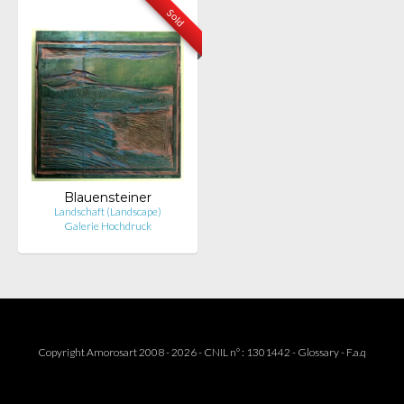
Sold
Blauensteiner
Landschaft (Landscape)
Galerie Hochdruck
Copyright Amorosart 2008 - 2026 - CNIL n° : 1301442 -
Glossary
-
F.a.q