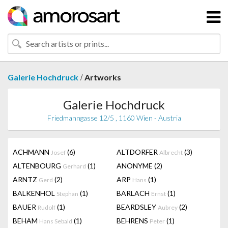
/
Galerie Hochdruck
Artworks
Galerie Hochdruck
Friedmanngasse 12/5 , 1160 Wien - Austria
ACHMANN
(6)
ALTDORFER
(3)
Josef
Albrecht
ALTENBOURG
(1)
ANONYME
(2)
Gerhard
ARNTZ
(2)
ARP
(1)
Gerd
Hans
BALKENHOL
(1)
BARLACH
(1)
Stephan
Ernst
BAUER
(1)
BEARDSLEY
(2)
Rudolf
Aubrey
BEHAM
(1)
BEHRENS
(1)
Hans Sebald
Peter