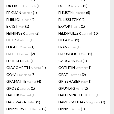
DRTIKOL
(1)
DURER
(1)
František
Albrecht
EEKMAN
(1)
EHMSEN
(5)
Nicolas
Heinrich
EHRLICH
(2)
EL LISSITZKY
(2)
Georg
ERNST
(1)
EXPORT
(1)
Max
Valie
FEININGER
(2)
FELIXMULLER
(10)
Lyonel
Conrad
FIETZ
(1)
FILLA
(2)
Gerhard
Emil
FLIGHT
(1)
FRANK
(1)
Claude
Leo
FRELIH
(2)
FREUNDLICH
(1)
Črtomir
Otto
FUHRKEN
(1)
GAUGUIN
(3)
Fritz
Paul
GIACOMETTI
(1)
GOTHEIN
(1)
Alberto
Werner
GOYA
(5)
GRAF
(2)
Francisco
Gottfried
GRAMATTÉ
(4)
GRIESHABER
(1)
Walter
Hap
GROSZ
(1)
GRUNDIG
(2)
George
Hans
HABLIK
(1)
HAFFENRICHTER
(1)
Wenzel
Hans
HAGIWARA
(1)
HAMERSCHLAG
(7)
Hideo
Margarete
HAMMERSTIEL
(2)
HANAK
(1)
Robert
Anton