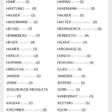
HANF
(1)
HARING
(1)
Alfred
Keith
HARTUNG
(9)
HASEMANN
(3)
Hans
Arminius
HAUSER
(1)
HAUSER
(5)
Johann
Carry
HAVERMANS
(1)
HAYTER
(2)
Jan
Stanley William
HECKEL
(7)
HEEMSKERCK,
(3)
Erich
Jacoba Von
HENNEBERG
(7)
HERBERTH
(4)
Hugo
Franz
HEUER
(4)
HILKER
(1)
Heinrich
Reinhard
HILMER
(2)
HIROSHIGE
(1)
Charlotte
HIRSCH
(2)
HIRSCH
(1)
Karl Jakob
Karl-Georg
HOFMAN
(2)
HOKUSAI
(1)
Vlastislav
Katsushika
HRDLICKA
(1)
ILLIES
(1)
Alfred
Arthur
JANSEN
(2)
JANSSEN
(1)
Franz Maria
Horst
JARKE
(2)
JESPERS
(1)
Hedwig
Oscar
JESSURUN DE MESQUITA
JORN
(1)
Asger
(2)
KANDINSKY
(5)
Samuel
Wassily
KASSAK
(1)
KESTING
(1)
Lajos
Edmund
KIRCHNER
(3)
KLEIN
(1)
Ernst Ludwig
Bernhard