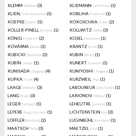
KLEMM
(3)
KLIEMANN
(1)
Walther
Carl-Heinz
KLIEN,
(5)
KOBLIHA
(1)
Erika Giovanna
Frantisek
KOEPKE
(1)
KOKOSCHKA
(2)
Robert
Oskar
KOLLER-PINELL
(1)
KOLLWITZ
(3)
Broncia
Käthe
KÖNIG
(2)
KOSEL
(1)
Friedrich
Hermann
KOVÁRNA
(1)
KRANTZ
(1)
Václav
Ernst
KUBICKI
(2)
KUBIN
(1)
Stanislaw
Alfred
KUBÍN
(1)
KUNERT
(1)
Otakar
Guenter
KUNISADA
(4)
KUNIYOSHI
(1)
Utagawa
Utagawa
KUPKA
(4)
KURZWEIL
(1)
Frank
Max
LAAGE
(3)
LABOUREUR
(1)
Wilhelm
Jean-Emile
LANG
(3)
LARIONOV
(1)
Erwin
Mikhail
LEGER
(1)
LEHEUTRE
(1)
Fernand
Gustave
LEPERE
(1)
LICHTENSTEIN
(3)
Auguste Louis
Roy
LÖFFLER
(2)
LUGINBÜHL
(1)
Berthold
Bernhard
MAATSCH
(3)
MAETZEL
(1)
Thilo
Emil