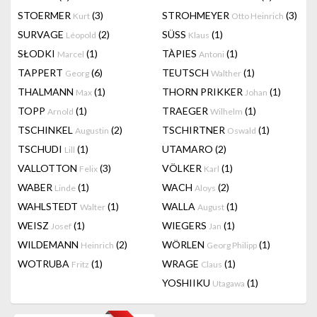
STOERMER
(3)
STROHMEYER
(3)
Kurt
Otto Heinrich
SURVAGE
(2)
SÜSS
(1)
Léopold
Klaus
SŁODKI
(1)
TÀPIES
(1)
Marcel
Antoni
TAPPERT
(6)
TEUTSCH
(1)
Georg
Walther
THALMANN
(1)
THORN PRIKKER
(1)
Max
Johan
TOPP
(1)
TRAEGER
(1)
Arnold
Wilhelm
TSCHINKEL
(2)
TSCHIRTNER
(1)
Augustin
Oswald
TSCHUDI
(1)
UTAMARO
(2)
Lill
VALLOTTON
(3)
VÖLKER
(1)
Felix
Karl
WABER
(1)
WACH
(2)
Linde
Aloys
WAHLSTEDT
(1)
WALLA
(1)
Walter
August
WEISZ
(1)
WIEGERS
(1)
Josef
Jan
WILDEMANN
(2)
WÖRLEN
(1)
Heinrich
Georg Philipp
WOTRUBA
(1)
WRAGE
(1)
Fritz
Claus
YOSHIIKU
(1)
Utagawa