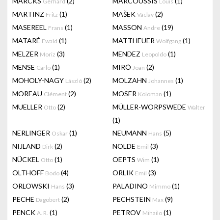
MARCKS
(2)
MARCOUSSIS
(1)
Gerhard
Louis
MARTINZ
(1)
MAŠEK
(2)
Fritz
Václav
MASEREEL
(1)
MASSON
(19)
Frans
Andre
MATARÉ
(1)
MATTHEUER
(1)
Ewald
Wolfgang
MELZER
(3)
MENDEZ
(1)
Moriz
Leopoldo
MENSE
(1)
MIRÓ
(2)
Carlo
Joan
MOHOLY-NAGY
(2)
MOLZAHN
(1)
László
Johannes
MOREAU
(2)
MOSER
(1)
Clément
Koloman
MUELLER
(2)
MÜLLER-WORPSWEDE
Otto
Walter
(1)
NERLINGER
(1)
NEUMANN
(5)
Oskar
Hans
NIJLAND
(2)
NOLDE
(3)
Dirk
Emil
NÜCKEL
(1)
OEPTS
(1)
Otto
Wim
OLTHOFF
(4)
ORLIK
(3)
Bodo
Emil
ORLOWSKI
(3)
PALADINO
(1)
Hans
Mimmo
PECHE
(2)
PECHSTEIN
(9)
Dagobert
Max
PENCK
(1)
PETROV
(1)
A. R.
Mihailo