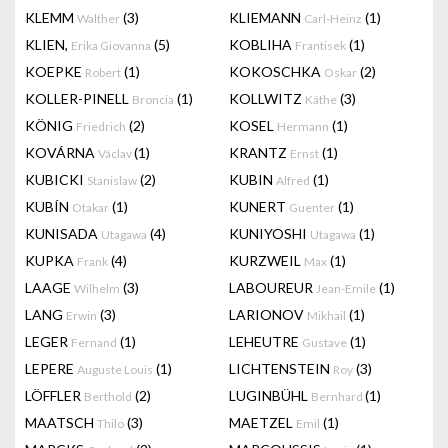
KLEMM
(3)
KLIEMANN
(1)
Walther
Carl-Heinz
KLIEN,
(5)
KOBLIHA
(1)
Erika Giovanna
Frantisek
KOEPKE
(1)
KOKOSCHKA
(2)
Robert
Oskar
KOLLER-PINELL
(1)
KOLLWITZ
(3)
Broncia
Käthe
KÖNIG
(2)
KOSEL
(1)
Friedrich
Hermann
KOVÁRNA
(1)
KRANTZ
(1)
Václav
Ernst
KUBICKI
(2)
KUBIN
(1)
Stanislaw
Alfred
KUBÍN
(1)
KUNERT
(1)
Otakar
Guenter
KUNISADA
(4)
KUNIYOSHI
(1)
Utagawa
Utagawa
KUPKA
(4)
KURZWEIL
(1)
Frank
Max
LAAGE
(3)
LABOUREUR
(1)
Wilhelm
Jean-Emile
LANG
(3)
LARIONOV
(1)
Erwin
Mikhail
LEGER
(1)
LEHEUTRE
(1)
Fernand
Gustave
LEPERE
(1)
LICHTENSTEIN
(3)
Auguste Louis
Roy
LÖFFLER
(2)
LUGINBÜHL
(1)
Berthold
Bernhard
MAATSCH
(3)
MAETZEL
(1)
Thilo
Emil