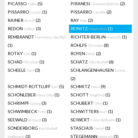
PICASSO
(5)
PIRANESI
(2)
Pablo
Giovanni Battista
PISSARRO
(1)
PISSARRO
(2)
Lucien
Camille
RAINER
(2)
RAY
(2)
Arnulf
Man
REDON
(3)
REINITZ
(1)
Odilon
Maximilian
REMBRANDT
RICHTER-BERLIN
(1)
Harmensz Van Rijn
Heinrich
(1)
ROHLFS
(8)
Christian
ROTKY
(1)
ROYEN
(2)
Carl
Peter
SCHAD
(1)
SCHATZ
(6)
Christian
Otto Rudolf
SCHEELE
(3)
SCHLANGENHAUSEN
Kurt
Emma
(2)
SCHMIDT-ROTTLUFF
(5)
SCHMITZ
(9)
Karl
Hans
SCHÖNLEBER
(1)
SCHOTT
(1)
Hans Otto
Siegfried
SCHRIMPF
(3)
SCHUBERT
(1)
Georg
Otto
SCHWIMBECK
(1)
SCHWITTERS
(1)
Fritz
Kurt
SEEWALD
(3)
SEIWERT
(1)
Richard
Franz Wilhelm
SONDERBORG
STASCHUS
(1)
Kurt Rudolf
Daniel
(2)
STEGEMANN
(1)
Hoffmann
Heinrich