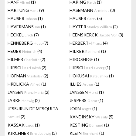
HANF
(1)
HARING
(1)
Alfred
Keith
HARTUNG
(9)
HASEMANN
(3)
Hans
Arminius
HAUSER
(1)
HAUSER
(5)
Johann
Carry
HAVERMANS
(1)
HAYTER
(2)
Jan
Stanley William
HECKEL
(7)
HEEMSKERCK,
(3)
Erich
Jacoba Von
HENNEBERG
(7)
HERBERTH
(4)
Hugo
Franz
HEUER
(4)
HILKER
(1)
Heinrich
Reinhard
HILMER
(2)
HIROSHIGE
(1)
Charlotte
HIRSCH
(2)
HIRSCH
(1)
Karl Jakob
Karl-Georg
HOFMAN
(2)
HOKUSAI
(1)
Vlastislav
Katsushika
HRDLICKA
(1)
ILLIES
(1)
Alfred
Arthur
JANSEN
(2)
JANSSEN
(1)
Franz Maria
Horst
JARKE
(2)
JESPERS
(1)
Hedwig
Oscar
JESSURUN DE MESQUITA
JORN
(1)
Asger
(2)
KANDINSKY
(5)
Samuel
Wassily
KASSAK
(1)
KESTING
(1)
Lajos
Edmund
KIRCHNER
(3)
KLEIN
(1)
Ernst Ludwig
Bernhard