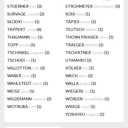
STOERMER
(3)
STROHMEYER
(3)
Kurt
Otto Heinrich
SURVAGE
(2)
SÜSS
(1)
Léopold
Klaus
SŁODKI
(1)
TÀPIES
(1)
Marcel
Antoni
TAPPERT
(6)
TEUTSCH
(1)
Georg
Walther
THALMANN
(1)
THORN PRIKKER
(1)
Max
Johan
TOPP
(1)
TRAEGER
(1)
Arnold
Wilhelm
TSCHINKEL
(2)
TSCHIRTNER
(1)
Augustin
Oswald
TSCHUDI
(1)
UTAMARO
(2)
Lill
VALLOTTON
(3)
VÖLKER
(1)
Felix
Karl
WABER
(1)
WACH
(2)
Linde
Aloys
WAHLSTEDT
(1)
WALLA
(1)
Walter
August
WEISZ
(1)
WIEGERS
(1)
Josef
Jan
WILDEMANN
(2)
WÖRLEN
(1)
Heinrich
Georg Philipp
WOTRUBA
(1)
WRAGE
(1)
Fritz
Claus
YOSHIIKU
(1)
Utagawa