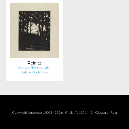
Reinitz
Waldsee (Forrest Lake)
Galerie Hochdruck
Copyright Amorosart 2008 - 2026 - CNIL n° : 1301442 -
Glossary
-
F.a.q