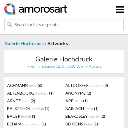
/
Galerie Hochdruck
Artworks
Galerie Hochdruck
Friedmanngasse 12/5 , 1160 Wien - Austria
ACHMANN
(6)
ALTDORFER
(3)
Josef
Albrecht
ALTENBOURG
(1)
ANONYME
(2)
Gerhard
ARNTZ
(2)
ARP
(1)
Gerd
Hans
BALKENHOL
(1)
BARLACH
(1)
Stephan
Ernst
BAUER
(1)
BEARDSLEY
(2)
Rudolf
Aubrey
BEHAM
(1)
BEHRENS
(1)
Hans Sebald
Peter