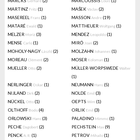
MARCKS
(2)
MARCOUSSIS
(1)
Gerhard
Louis
MARTINZ
(1)
MAŠEK
(2)
Fritz
Václav
MASEREEL
(1)
MASSON
(19)
Frans
Andre
MATARÉ
(1)
MATTHEUER
(1)
Ewald
Wolfgang
MELZER
(3)
MENDEZ
(1)
Moriz
Leopoldo
MENSE
(1)
MIRÓ
(2)
Carlo
Joan
MOHOLY-NAGY
(2)
MOLZAHN
(1)
László
Johannes
MOREAU
(2)
MOSER
(1)
Clément
Koloman
MUELLER
(2)
MÜLLER-WORPSWEDE
Otto
Walter
(1)
NERLINGER
(1)
NEUMANN
(5)
Oskar
Hans
NIJLAND
(2)
NOLDE
(3)
Dirk
Emil
NÜCKEL
(1)
OEPTS
(1)
Otto
Wim
OLTHOFF
(4)
ORLIK
(3)
Bodo
Emil
ORLOWSKI
(3)
PALADINO
(1)
Hans
Mimmo
PECHE
(2)
PECHSTEIN
(9)
Dagobert
Max
PENCK
(1)
PETROV
(1)
A. R.
Mihailo