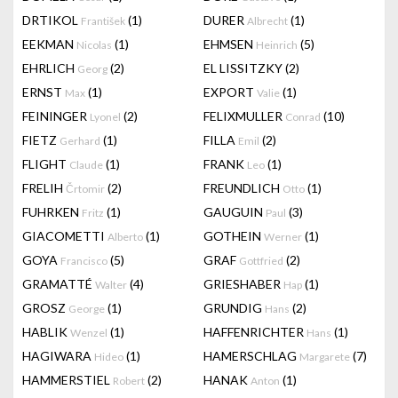
DRTIKOL
(1)
DURER
(1)
František
Albrecht
EEKMAN
(1)
EHMSEN
(5)
Nicolas
Heinrich
EHRLICH
(2)
EL LISSITZKY
(2)
Georg
ERNST
(1)
EXPORT
(1)
Max
Valie
FEININGER
(2)
FELIXMULLER
(10)
Lyonel
Conrad
FIETZ
(1)
FILLA
(2)
Gerhard
Emil
FLIGHT
(1)
FRANK
(1)
Claude
Leo
FRELIH
(2)
FREUNDLICH
(1)
Črtomir
Otto
FUHRKEN
(1)
GAUGUIN
(3)
Fritz
Paul
GIACOMETTI
(1)
GOTHEIN
(1)
Alberto
Werner
GOYA
(5)
GRAF
(2)
Francisco
Gottfried
GRAMATTÉ
(4)
GRIESHABER
(1)
Walter
Hap
GROSZ
(1)
GRUNDIG
(2)
George
Hans
HABLIK
(1)
HAFFENRICHTER
(1)
Wenzel
Hans
HAGIWARA
(1)
HAMERSCHLAG
(7)
Hideo
Margarete
HAMMERSTIEL
(2)
HANAK
(1)
Robert
Anton