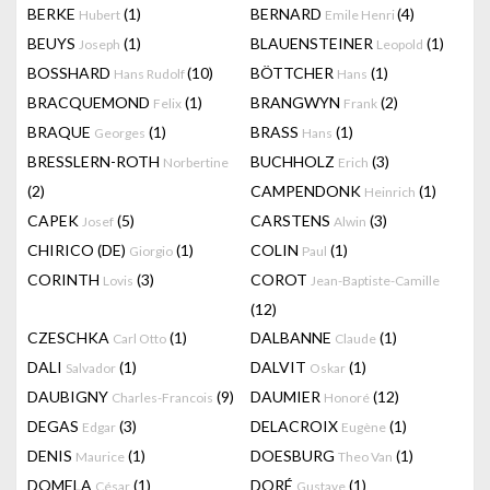
BERKE
(1)
BERNARD
(4)
Hubert
Emile Henri
BEUYS
(1)
BLAUENSTEINER
(1)
Joseph
Leopold
BOSSHARD
(10)
BÖTTCHER
(1)
Hans Rudolf
Hans
BRACQUEMOND
(1)
BRANGWYN
(2)
Felix
Frank
BRAQUE
(1)
BRASS
(1)
Georges
Hans
BRESSLERN-ROTH
BUCHHOLZ
(3)
Norbertine
Erich
(2)
CAMPENDONK
(1)
Heinrich
CAPEK
(5)
CARSTENS
(3)
Josef
Alwin
CHIRICO (DE)
(1)
COLIN
(1)
Giorgio
Paul
CORINTH
(3)
COROT
Lovis
Jean-Baptiste-Camille
(12)
CZESCHKA
(1)
DALBANNE
(1)
Carl Otto
Claude
DALI
(1)
DALVIT
(1)
Salvador
Oskar
DAUBIGNY
(9)
DAUMIER
(12)
Charles-Francois
Honoré
DEGAS
(3)
DELACROIX
(1)
Edgar
Eugène
DENIS
(1)
DOESBURG
(1)
Maurice
Theo Van
DOMELA
(1)
DORÉ
(1)
César
Gustave