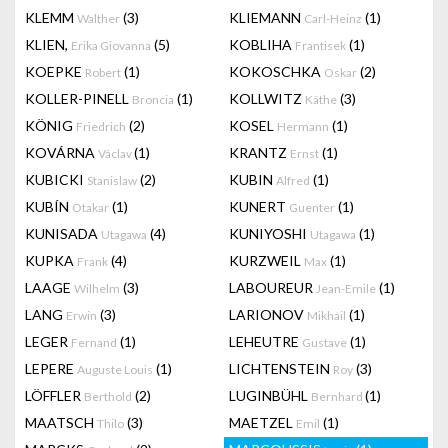
KLEMM
(3)
KLIEMANN
(1)
Walther
Carl-Heinz
KLIEN,
(5)
KOBLIHA
(1)
Erika Giovanna
Frantisek
KOEPKE
(1)
KOKOSCHKA
(2)
Robert
Oskar
KOLLER-PINELL
(1)
KOLLWITZ
(3)
Broncia
Käthe
KÖNIG
(2)
KOSEL
(1)
Friedrich
Hermann
KOVÁRNA
(1)
KRANTZ
(1)
Václav
Ernst
KUBICKI
(2)
KUBIN
(1)
Stanislaw
Alfred
KUBÍN
(1)
KUNERT
(1)
Otakar
Guenter
KUNISADA
(4)
KUNIYOSHI
(1)
Utagawa
Utagawa
KUPKA
(4)
KURZWEIL
(1)
Frank
Max
LAAGE
(3)
LABOUREUR
(1)
Wilhelm
Jean-Emile
LANG
(3)
LARIONOV
(1)
Erwin
Mikhail
LEGER
(1)
LEHEUTRE
(1)
Fernand
Gustave
LEPERE
(1)
LICHTENSTEIN
(3)
Auguste Louis
Roy
LÖFFLER
(2)
LUGINBÜHL
(1)
Berthold
Bernhard
MAATSCH
(3)
MAETZEL
(1)
Thilo
Emil