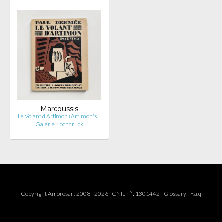
Marcoussis
Le Volant d'Artimon (Artimon's…
Galerie Hochdruck
Copyright Amorosart 2008 - 2026 - CNIL n° : 1301442 -
Glossary
-
F.a.q