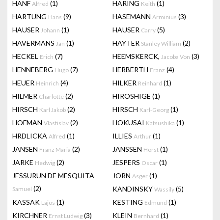
HANF
(1)
HARING
(1)
Alfred
Keith
HARTUNG
(9)
HASEMANN
(3)
Hans
Arminius
HAUSER
(1)
HAUSER
(5)
Johann
Carry
HAVERMANS
(1)
HAYTER
(2)
Jan
Stanley William
HECKEL
(7)
HEEMSKERCK,
(3)
Erich
Jacoba Von
HENNEBERG
(7)
HERBERTH
(4)
Hugo
Franz
HEUER
(4)
HILKER
(1)
Heinrich
Reinhard
HILMER
(2)
HIROSHIGE
(1)
Charlotte
HIRSCH
(2)
HIRSCH
(1)
Karl Jakob
Karl-Georg
HOFMAN
(2)
HOKUSAI
(1)
Vlastislav
Katsushika
HRDLICKA
(1)
ILLIES
(1)
Alfred
Arthur
JANSEN
(2)
JANSSEN
(1)
Franz Maria
Horst
JARKE
(2)
JESPERS
(1)
Hedwig
Oscar
JESSURUN DE MESQUITA
JORN
(1)
Asger
(2)
KANDINSKY
(5)
Samuel
Wassily
KASSAK
(1)
KESTING
(1)
Lajos
Edmund
KIRCHNER
(3)
KLEIN
(1)
Ernst Ludwig
Bernhard