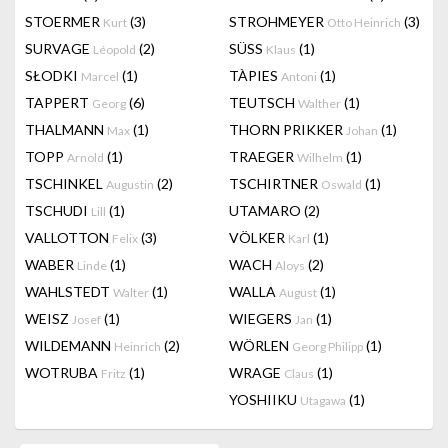
STOERMER
(3)
STROHMEYER
(3)
Kurt
Otto Heinrich
SURVAGE
(2)
SÜSS
(1)
Léopold
Klaus
SŁODKI
(1)
TÀPIES
(1)
Marcel
Antoni
TAPPERT
(6)
TEUTSCH
(1)
Georg
Walther
THALMANN
(1)
THORN PRIKKER
(1)
Max
Johan
TOPP
(1)
TRAEGER
(1)
Arnold
Wilhelm
TSCHINKEL
(2)
TSCHIRTNER
(1)
Augustin
Oswald
TSCHUDI
(1)
UTAMARO
(2)
Lill
VALLOTTON
(3)
VÖLKER
(1)
Felix
Karl
WABER
(1)
WACH
(2)
Linde
Aloys
WAHLSTEDT
(1)
WALLA
(1)
Walter
August
WEISZ
(1)
WIEGERS
(1)
Josef
Jan
WILDEMANN
(2)
WÖRLEN
(1)
Heinrich
Georg Philipp
WOTRUBA
(1)
WRAGE
(1)
Fritz
Claus
YOSHIIKU
(1)
Utagawa