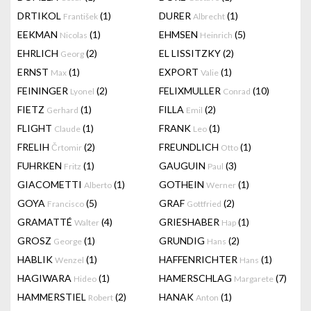
DRTIKOL
(1)
DURER
(1)
František
Albrecht
EEKMAN
(1)
EHMSEN
(5)
Nicolas
Heinrich
EHRLICH
(2)
EL LISSITZKY
(2)
Georg
ERNST
(1)
EXPORT
(1)
Max
Valie
FEININGER
(2)
FELIXMULLER
(10)
Lyonel
Conrad
FIETZ
(1)
FILLA
(2)
Gerhard
Emil
FLIGHT
(1)
FRANK
(1)
Claude
Leo
FRELIH
(2)
FREUNDLICH
(1)
Črtomir
Otto
FUHRKEN
(1)
GAUGUIN
(3)
Fritz
Paul
GIACOMETTI
(1)
GOTHEIN
(1)
Alberto
Werner
GOYA
(5)
GRAF
(2)
Francisco
Gottfried
GRAMATTÉ
(4)
GRIESHABER
(1)
Walter
Hap
GROSZ
(1)
GRUNDIG
(2)
George
Hans
HABLIK
(1)
HAFFENRICHTER
(1)
Wenzel
Hans
HAGIWARA
(1)
HAMERSCHLAG
(7)
Hideo
Margarete
HAMMERSTIEL
(2)
HANAK
(1)
Robert
Anton