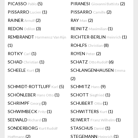
PICASSO
(5)
PIRANESI
(2)
Pablo
Giovanni Battista
PISSARRO
(1)
PISSARRO
(2)
Lucien
Camille
RAINER
(2)
RAY
(2)
Arnulf
Man
REDON
(3)
REINITZ
(1)
Odilon
Maximilian
REMBRANDT
RICHTER-BERLIN
(1)
Harmensz Van Rijn
Heinrich
(1)
ROHLFS
(8)
Christian
ROTKY
(1)
ROYEN
(2)
Carl
Peter
SCHAD
(1)
SCHATZ
(6)
Christian
Otto Rudolf
SCHEELE
(3)
SCHLANGENHAUSEN
Kurt
Emma
(2)
SCHMIDT-ROTTLUFF
(5)
SCHMITZ
(9)
Karl
Hans
SCHÖNLEBER
(1)
SCHOTT
(1)
Hans Otto
Siegfried
SCHRIMPF
(3)
SCHUBERT
(1)
Georg
Otto
SCHWIMBECK
(1)
SCHWITTERS
(1)
Fritz
Kurt
SEEWALD
(3)
SEIWERT
(1)
Richard
Franz Wilhelm
SONDERBORG
STASCHUS
(1)
Kurt Rudolf
Daniel
(2)
STEGEMANN
(1)
Hoffmann
Heinrich