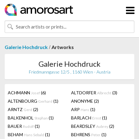
/
Galerie Hochdruck
Artworks
Galerie Hochdruck
Friedmanngasse 12/5 , 1160 Wien - Austria
ACHMANN
(6)
ALTDORFER
(3)
Josef
Albrecht
ALTENBOURG
(1)
ANONYME
(2)
Gerhard
ARNTZ
(2)
ARP
(1)
Gerd
Hans
BALKENHOL
(1)
BARLACH
(1)
Stephan
Ernst
BAUER
(1)
BEARDSLEY
(2)
Rudolf
Aubrey
BEHAM
(1)
BEHRENS
(1)
Hans Sebald
Peter