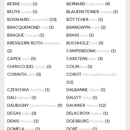
BERKE
(1)
BERNARD
(4)
Hubert
Emile Henri
BEUYS
(1)
BLAUENSTEINER
(1)
Joseph
Leopold
BOSSHARD
(10)
BÖTTCHER
(1)
Hans Rudolf
Hans
BRACQUEMOND
(1)
BRANGWYN
(2)
Felix
Frank
BRAQUE
(1)
BRASS
(1)
Georges
Hans
BRESSLERN-ROTH
BUCHHOLZ
(3)
Norbertine
Erich
(2)
CAMPENDONK
(1)
Heinrich
CAPEK
(5)
CARSTENS
(3)
Josef
Alwin
CHIRICO (DE)
(1)
COLIN
(1)
Giorgio
Paul
CORINTH
(3)
COROT
Lovis
Jean-Baptiste-Camille
(12)
CZESCHKA
(1)
DALBANNE
(1)
Carl Otto
Claude
DALI
(1)
DALVIT
(1)
Salvador
Oskar
DAUBIGNY
(9)
DAUMIER
(12)
Charles-Francois
Honoré
DEGAS
(3)
DELACROIX
(1)
Edgar
Eugène
DENIS
(1)
DOESBURG
(1)
Maurice
Theo Van
DOMELA
(1)
DORÉ
(1)
César
Gustave