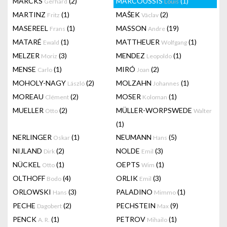
MARCKS
(2)
MARCOUSSIS
(1)
Gerhard
Louis
MARTINZ
(1)
MAŠEK
(2)
Fritz
Václav
MASEREEL
(1)
MASSON
(19)
Frans
Andre
MATARÉ
(1)
MATTHEUER
(1)
Ewald
Wolfgang
MELZER
(3)
MENDEZ
(1)
Moriz
Leopoldo
MENSE
(1)
MIRÓ
(2)
Carlo
Joan
MOHOLY-NAGY
(2)
MOLZAHN
(1)
László
Johannes
MOREAU
(2)
MOSER
(1)
Clément
Koloman
MUELLER
(2)
MÜLLER-WORPSWEDE
Otto
Walter
(1)
NERLINGER
(1)
NEUMANN
(5)
Oskar
Hans
NIJLAND
(2)
NOLDE
(3)
Dirk
Emil
NÜCKEL
(1)
OEPTS
(1)
Otto
Wim
OLTHOFF
(4)
ORLIK
(3)
Bodo
Emil
ORLOWSKI
(3)
PALADINO
(1)
Hans
Mimmo
PECHE
(2)
PECHSTEIN
(9)
Dagobert
Max
PENCK
(1)
PETROV
(1)
A. R.
Mihailo