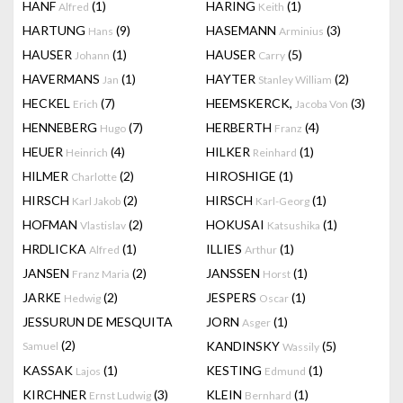
HANF
(1)
HARING
(1)
Alfred
Keith
HARTUNG
(9)
HASEMANN
(3)
Hans
Arminius
HAUSER
(1)
HAUSER
(5)
Johann
Carry
HAVERMANS
(1)
HAYTER
(2)
Jan
Stanley William
HECKEL
(7)
HEEMSKERCK,
(3)
Erich
Jacoba Von
HENNEBERG
(7)
HERBERTH
(4)
Hugo
Franz
HEUER
(4)
HILKER
(1)
Heinrich
Reinhard
HILMER
(2)
HIROSHIGE
(1)
Charlotte
HIRSCH
(2)
HIRSCH
(1)
Karl Jakob
Karl-Georg
HOFMAN
(2)
HOKUSAI
(1)
Vlastislav
Katsushika
HRDLICKA
(1)
ILLIES
(1)
Alfred
Arthur
JANSEN
(2)
JANSSEN
(1)
Franz Maria
Horst
JARKE
(2)
JESPERS
(1)
Hedwig
Oscar
JESSURUN DE MESQUITA
JORN
(1)
Asger
(2)
KANDINSKY
(5)
Samuel
Wassily
KASSAK
(1)
KESTING
(1)
Lajos
Edmund
KIRCHNER
(3)
KLEIN
(1)
Ernst Ludwig
Bernhard