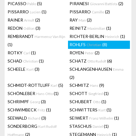
PICASSO
(5)
PIRANESI
(2)
Pablo
Giovanni Battista
PISSARRO
(1)
PISSARRO
(2)
Lucien
Camille
RAINER
(2)
RAY
(2)
Arnulf
Man
REDON
(3)
REINITZ
(1)
Odilon
Maximilian
REMBRANDT
RICHTER-BERLIN
(1)
Harmensz Van Rijn
Heinrich
(1)
ROHLFS
(8)
Christian
ROTKY
(1)
ROYEN
(2)
Carl
Peter
SCHAD
(1)
SCHATZ
(6)
Christian
Otto Rudolf
SCHEELE
(3)
SCHLANGENHAUSEN
Kurt
Emma
(2)
SCHMIDT-ROTTLUFF
(5)
SCHMITZ
(9)
Karl
Hans
SCHÖNLEBER
(1)
SCHOTT
(1)
Hans Otto
Siegfried
SCHRIMPF
(3)
SCHUBERT
(1)
Georg
Otto
SCHWIMBECK
(1)
SCHWITTERS
(1)
Fritz
Kurt
SEEWALD
(3)
SEIWERT
(1)
Richard
Franz Wilhelm
SONDERBORG
STASCHUS
(1)
Kurt Rudolf
Daniel
(2)
STEGEMANN
(1)
Hoffmann
Heinrich