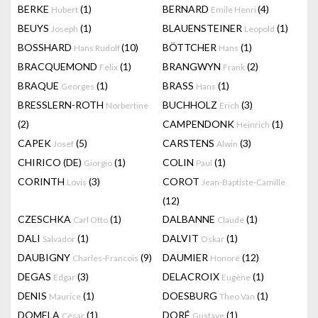
BERKE
(1)
BERNARD
(4)
Hubert
Emile Henri
BEUYS
(1)
BLAUENSTEINER
(1)
Joseph
Leopold
BOSSHARD
(10)
BÖTTCHER
(1)
Hans Rudolf
Hans
BRACQUEMOND
(1)
BRANGWYN
(2)
Felix
Frank
BRAQUE
(1)
BRASS
(1)
Georges
Hans
BRESSLERN-ROTH
BUCHHOLZ
(3)
Norbertine
Erich
(2)
CAMPENDONK
(1)
Heinrich
CAPEK
(5)
CARSTENS
(3)
Josef
Alwin
CHIRICO (DE)
(1)
COLIN
(1)
Giorgio
Paul
CORINTH
(3)
COROT
Lovis
Jean-Baptiste-Camille
(12)
CZESCHKA
(1)
DALBANNE
(1)
Carl Otto
Claude
DALI
(1)
DALVIT
(1)
Salvador
Oskar
DAUBIGNY
(9)
DAUMIER
(12)
Charles-Francois
Honoré
DEGAS
(3)
DELACROIX
(1)
Edgar
Eugène
DENIS
(1)
DOESBURG
(1)
Maurice
Theo Van
DOMELA
(1)
DORÉ
(1)
César
Gustave