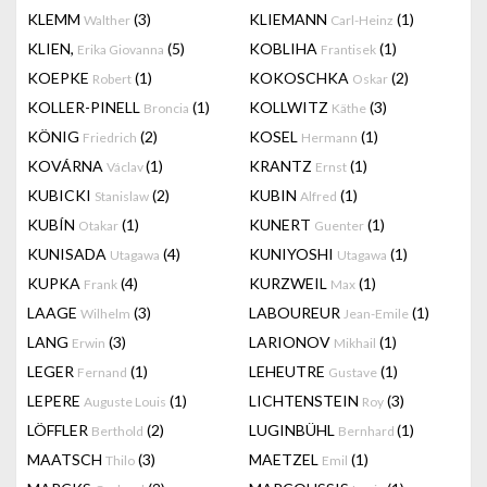
KLEMM
(3)
KLIEMANN
(1)
Walther
Carl-Heinz
KLIEN,
(5)
KOBLIHA
(1)
Erika Giovanna
Frantisek
KOEPKE
(1)
KOKOSCHKA
(2)
Robert
Oskar
KOLLER-PINELL
(1)
KOLLWITZ
(3)
Broncia
Käthe
KÖNIG
(2)
KOSEL
(1)
Friedrich
Hermann
KOVÁRNA
(1)
KRANTZ
(1)
Václav
Ernst
KUBICKI
(2)
KUBIN
(1)
Stanislaw
Alfred
KUBÍN
(1)
KUNERT
(1)
Otakar
Guenter
KUNISADA
(4)
KUNIYOSHI
(1)
Utagawa
Utagawa
KUPKA
(4)
KURZWEIL
(1)
Frank
Max
LAAGE
(3)
LABOUREUR
(1)
Wilhelm
Jean-Emile
LANG
(3)
LARIONOV
(1)
Erwin
Mikhail
LEGER
(1)
LEHEUTRE
(1)
Fernand
Gustave
LEPERE
(1)
LICHTENSTEIN
(3)
Auguste Louis
Roy
LÖFFLER
(2)
LUGINBÜHL
(1)
Berthold
Bernhard
MAATSCH
(3)
MAETZEL
(1)
Thilo
Emil