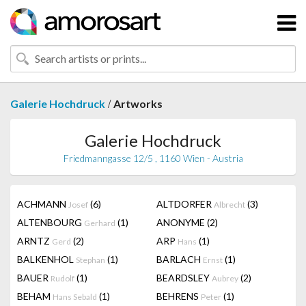
/
Galerie Hochdruck
Artworks
Galerie Hochdruck
Friedmanngasse 12/5 , 1160 Wien - Austria
ACHMANN
(6)
ALTDORFER
(3)
Josef
Albrecht
ALTENBOURG
(1)
ANONYME
(2)
Gerhard
ARNTZ
(2)
ARP
(1)
Gerd
Hans
BALKENHOL
(1)
BARLACH
(1)
Stephan
Ernst
BAUER
(1)
BEARDSLEY
(2)
Rudolf
Aubrey
BEHAM
(1)
BEHRENS
(1)
Hans Sebald
Peter