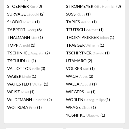
STOERMER
(3)
STROHMEYER
(3)
Kurt
Otto Heinrich
SURVAGE
(2)
SÜSS
(1)
Léopold
Klaus
SŁODKI
(1)
TÀPIES
(1)
Marcel
Antoni
TAPPERT
(6)
TEUTSCH
(1)
Georg
Walther
THALMANN
(1)
THORN PRIKKER
(1)
Max
Johan
TOPP
(1)
TRAEGER
(1)
Arnold
Wilhelm
TSCHINKEL
(2)
TSCHIRTNER
(1)
Augustin
Oswald
TSCHUDI
(1)
UTAMARO
(2)
Lill
VALLOTTON
(3)
VÖLKER
(1)
Felix
Karl
WABER
(1)
WACH
(2)
Linde
Aloys
WAHLSTEDT
(1)
WALLA
(1)
Walter
August
WEISZ
(1)
WIEGERS
(1)
Josef
Jan
WILDEMANN
(2)
WÖRLEN
(1)
Heinrich
Georg Philipp
WOTRUBA
(1)
WRAGE
(1)
Fritz
Claus
YOSHIIKU
(1)
Utagawa