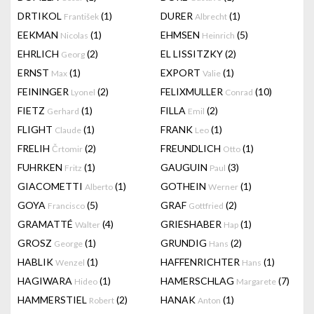
DRTIKOL
(1)
DURER
(1)
František
Albrecht
EEKMAN
(1)
EHMSEN
(5)
Nicolas
Heinrich
EHRLICH
(2)
EL LISSITZKY
(2)
Georg
ERNST
(1)
EXPORT
(1)
Max
Valie
FEININGER
(2)
FELIXMULLER
(10)
Lyonel
Conrad
FIETZ
(1)
FILLA
(2)
Gerhard
Emil
FLIGHT
(1)
FRANK
(1)
Claude
Leo
FRELIH
(2)
FREUNDLICH
(1)
Črtomir
Otto
FUHRKEN
(1)
GAUGUIN
(3)
Fritz
Paul
GIACOMETTI
(1)
GOTHEIN
(1)
Alberto
Werner
GOYA
(5)
GRAF
(2)
Francisco
Gottfried
GRAMATTÉ
(4)
GRIESHABER
(1)
Walter
Hap
GROSZ
(1)
GRUNDIG
(2)
George
Hans
HABLIK
(1)
HAFFENRICHTER
(1)
Wenzel
Hans
HAGIWARA
(1)
HAMERSCHLAG
(7)
Hideo
Margarete
HAMMERSTIEL
(2)
HANAK
(1)
Robert
Anton