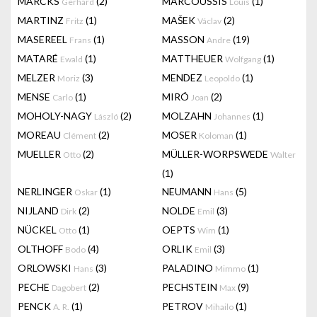
MARCKS
(2)
MARCOUSSIS
(1)
Gerhard
Louis
MARTINZ
(1)
MAŠEK
(2)
Fritz
Václav
MASEREEL
(1)
MASSON
(19)
Frans
Andre
MATARÉ
(1)
MATTHEUER
(1)
Ewald
Wolfgang
MELZER
(3)
MENDEZ
(1)
Moriz
Leopoldo
MENSE
(1)
MIRÓ
(2)
Carlo
Joan
MOHOLY-NAGY
(2)
MOLZAHN
(1)
László
Johannes
MOREAU
(2)
MOSER
(1)
Clément
Koloman
MUELLER
(2)
MÜLLER-WORPSWEDE
Otto
Walter
(1)
NERLINGER
(1)
NEUMANN
(5)
Oskar
Hans
NIJLAND
(2)
NOLDE
(3)
Dirk
Emil
NÜCKEL
(1)
OEPTS
(1)
Otto
Wim
OLTHOFF
(4)
ORLIK
(3)
Bodo
Emil
ORLOWSKI
(3)
PALADINO
(1)
Hans
Mimmo
PECHE
(2)
PECHSTEIN
(9)
Dagobert
Max
PENCK
(1)
PETROV
(1)
A. R.
Mihailo