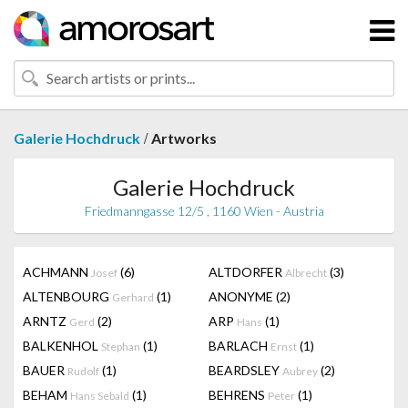
/
Galerie Hochdruck
Artworks
Galerie Hochdruck
Friedmanngasse 12/5 , 1160 Wien - Austria
ACHMANN
(6)
ALTDORFER
(3)
Josef
Albrecht
ALTENBOURG
(1)
ANONYME
(2)
Gerhard
ARNTZ
(2)
ARP
(1)
Gerd
Hans
BALKENHOL
(1)
BARLACH
(1)
Stephan
Ernst
BAUER
(1)
BEARDSLEY
(2)
Rudolf
Aubrey
BEHAM
(1)
BEHRENS
(1)
Hans Sebald
Peter