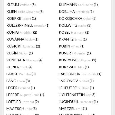
KLEMM
(3)
KLIEMANN
(1)
Walther
Carl-Heinz
KLIEN,
(5)
KOBLIHA
(1)
Erika Giovanna
Frantisek
KOEPKE
(1)
KOKOSCHKA
(2)
Robert
Oskar
KOLLER-PINELL
(1)
KOLLWITZ
(3)
Broncia
Käthe
KÖNIG
(2)
KOSEL
(1)
Friedrich
Hermann
KOVÁRNA
(1)
KRANTZ
(1)
Václav
Ernst
KUBICKI
(2)
KUBIN
(1)
Stanislaw
Alfred
KUBÍN
(1)
KUNERT
(1)
Otakar
Guenter
KUNISADA
(4)
KUNIYOSHI
(1)
Utagawa
Utagawa
KUPKA
(4)
KURZWEIL
(1)
Frank
Max
LAAGE
(3)
LABOUREUR
(1)
Wilhelm
Jean-Emile
LANG
(3)
LARIONOV
(1)
Erwin
Mikhail
LEGER
(1)
LEHEUTRE
(1)
Fernand
Gustave
LEPERE
(1)
LICHTENSTEIN
(3)
Auguste Louis
Roy
LÖFFLER
(2)
LUGINBÜHL
(1)
Berthold
Bernhard
MAATSCH
(3)
MAETZEL
(1)
Thilo
Emil