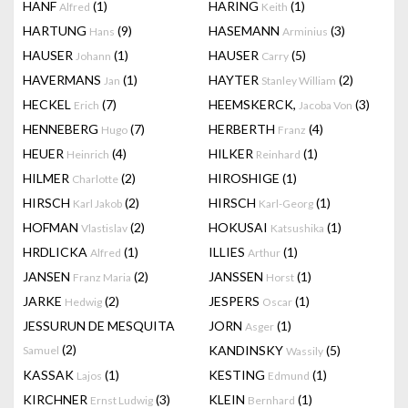
HANF
(1)
HARING
(1)
Alfred
Keith
HARTUNG
(9)
HASEMANN
(3)
Hans
Arminius
HAUSER
(1)
HAUSER
(5)
Johann
Carry
HAVERMANS
(1)
HAYTER
(2)
Jan
Stanley William
HECKEL
(7)
HEEMSKERCK,
(3)
Erich
Jacoba Von
HENNEBERG
(7)
HERBERTH
(4)
Hugo
Franz
HEUER
(4)
HILKER
(1)
Heinrich
Reinhard
HILMER
(2)
HIROSHIGE
(1)
Charlotte
HIRSCH
(2)
HIRSCH
(1)
Karl Jakob
Karl-Georg
HOFMAN
(2)
HOKUSAI
(1)
Vlastislav
Katsushika
HRDLICKA
(1)
ILLIES
(1)
Alfred
Arthur
JANSEN
(2)
JANSSEN
(1)
Franz Maria
Horst
JARKE
(2)
JESPERS
(1)
Hedwig
Oscar
JESSURUN DE MESQUITA
JORN
(1)
Asger
(2)
KANDINSKY
(5)
Samuel
Wassily
KASSAK
(1)
KESTING
(1)
Lajos
Edmund
KIRCHNER
(3)
KLEIN
(1)
Ernst Ludwig
Bernhard