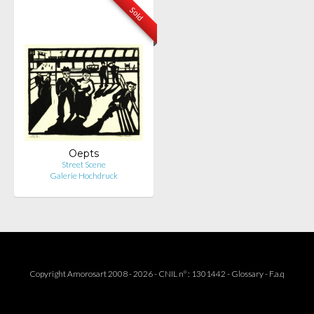
Sold
Oepts
Street Scene
Galerie Hochdruck
Copyright Amorosart 2008 - 2026 - CNIL n° : 1301442 -
Glossary
-
F.a.q