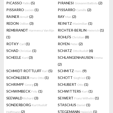
PICASSO
(5)
PIRANESI
(2)
Pablo
Giovanni Battista
PISSARRO
(1)
PISSARRO
(2)
Lucien
Camille
RAINER
(2)
RAY
(2)
Arnulf
Man
REDON
(3)
REINITZ
(1)
Odilon
Maximilian
REMBRANDT
RICHTER-BERLIN
(1)
Harmensz Van Rijn
Heinrich
(1)
ROHLFS
(8)
Christian
ROTKY
(1)
ROYEN
(2)
Carl
Peter
SCHAD
(1)
SCHATZ
(6)
Christian
Otto Rudolf
SCHEELE
(3)
SCHLANGENHAUSEN
Kurt
Emma
(2)
SCHMIDT-ROTTLUFF
(5)
SCHMITZ
(9)
Karl
Hans
SCHÖNLEBER
(1)
SCHOTT
(1)
Hans Otto
Siegfried
SCHRIMPF
(3)
SCHUBERT
(1)
Georg
Otto
SCHWIMBECK
(1)
SCHWITTERS
(1)
Fritz
Kurt
SEEWALD
(3)
SEIWERT
(1)
Richard
Franz Wilhelm
SONDERBORG
STASCHUS
(1)
Kurt Rudolf
Daniel
(2)
STEGEMANN
(1)
Hoffmann
Heinrich