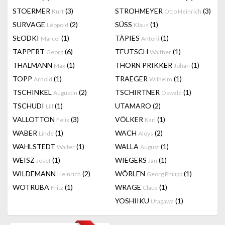
STOERMER
(3)
STROHMEYER
(3)
Kurt
Otto Heinrich
SURVAGE
(2)
SÜSS
(1)
Léopold
Klaus
SŁODKI
(1)
TÀPIES
(1)
Marcel
Antoni
TAPPERT
(6)
TEUTSCH
(1)
Georg
Walther
THALMANN
(1)
THORN PRIKKER
(1)
Max
Johan
TOPP
(1)
TRAEGER
(1)
Arnold
Wilhelm
TSCHINKEL
(2)
TSCHIRTNER
(1)
Augustin
Oswald
TSCHUDI
(1)
UTAMARO
(2)
Lill
VALLOTTON
(3)
VÖLKER
(1)
Felix
Karl
WABER
(1)
WACH
(2)
Linde
Aloys
WAHLSTEDT
(1)
WALLA
(1)
Walter
August
WEISZ
(1)
WIEGERS
(1)
Josef
Jan
WILDEMANN
(2)
WÖRLEN
(1)
Heinrich
Georg Philipp
WOTRUBA
(1)
WRAGE
(1)
Fritz
Claus
YOSHIIKU
(1)
Utagawa