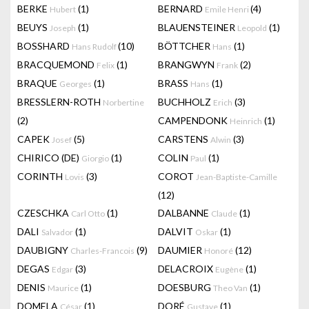
BERKE
(1)
BERNARD
(4)
Hubert
Emile Henri
BEUYS
(1)
BLAUENSTEINER
(1)
Joseph
Leopold
BOSSHARD
(10)
BÖTTCHER
(1)
Hans Rudolf
Hans
BRACQUEMOND
(1)
BRANGWYN
(2)
Felix
Frank
BRAQUE
(1)
BRASS
(1)
Georges
Hans
BRESSLERN-ROTH
BUCHHOLZ
(3)
Norbertine
Erich
(2)
CAMPENDONK
(1)
Heinrich
CAPEK
(5)
CARSTENS
(3)
Josef
Alwin
CHIRICO (DE)
(1)
COLIN
(1)
Giorgio
Paul
CORINTH
(3)
COROT
Lovis
Jean-Baptiste-Camille
(12)
CZESCHKA
(1)
DALBANNE
(1)
Carl Otto
Claude
DALI
(1)
DALVIT
(1)
Salvador
Oskar
DAUBIGNY
(9)
DAUMIER
(12)
Charles-Francois
Honoré
DEGAS
(3)
DELACROIX
(1)
Edgar
Eugène
DENIS
(1)
DOESBURG
(1)
Maurice
Theo Van
DOMELA
(1)
DORÉ
(1)
César
Gustave