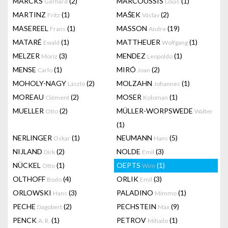
MARCKS
(2)
MARCOUSSIS
(1)
Gerhard
Louis
MARTINZ
(1)
MAŠEK
(2)
Fritz
Václav
MASEREEL
(1)
MASSON
(19)
Frans
Andre
MATARÉ
(1)
MATTHEUER
(1)
Ewald
Wolfgang
MELZER
(3)
MENDEZ
(1)
Moriz
Leopoldo
MENSE
(1)
MIRÓ
(2)
Carlo
Joan
MOHOLY-NAGY
(2)
MOLZAHN
(1)
László
Johannes
MOREAU
(2)
MOSER
(1)
Clément
Koloman
MUELLER
(2)
MÜLLER-WORPSWEDE
Otto
Walter
(1)
NERLINGER
(1)
NEUMANN
(5)
Oskar
Hans
NIJLAND
(2)
NOLDE
(3)
Dirk
Emil
NÜCKEL
(1)
OEPTS
(1)
Otto
Wim
OLTHOFF
(4)
ORLIK
(3)
Bodo
Emil
ORLOWSKI
(3)
PALADINO
(1)
Hans
Mimmo
PECHE
(2)
PECHSTEIN
(9)
Dagobert
Max
PENCK
(1)
PETROV
(1)
A. R.
Mihailo