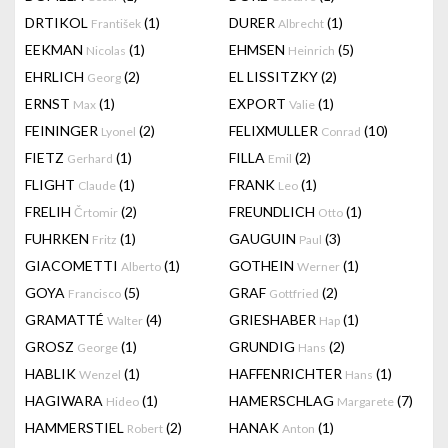
DRTIKOL
(1)
DURER
(1)
František
Albrecht
EEKMAN
(1)
EHMSEN
(5)
Nicolas
Heinrich
EHRLICH
(2)
EL LISSITZKY
(2)
Georg
ERNST
(1)
EXPORT
(1)
Max
Valie
FEININGER
(2)
FELIXMULLER
(10)
Lyonel
Conrad
FIETZ
(1)
FILLA
(2)
Gerhard
Emil
FLIGHT
(1)
FRANK
(1)
Claude
Leo
FRELIH
(2)
FREUNDLICH
(1)
Črtomir
Otto
FUHRKEN
(1)
GAUGUIN
(3)
Fritz
Paul
GIACOMETTI
(1)
GOTHEIN
(1)
Alberto
Werner
GOYA
(5)
GRAF
(2)
Francisco
Gottfried
GRAMATTÉ
(4)
GRIESHABER
(1)
Walter
Hap
GROSZ
(1)
GRUNDIG
(2)
George
Hans
HABLIK
(1)
HAFFENRICHTER
(1)
Wenzel
Hans
HAGIWARA
(1)
HAMERSCHLAG
(7)
Hideo
Margarete
HAMMERSTIEL
(2)
HANAK
(1)
Robert
Anton