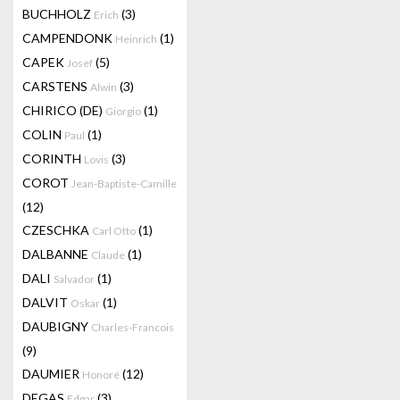
BUCHHOLZ
(3)
Erich
CAMPENDONK
(1)
Heinrich
CAPEK
(5)
Josef
CARSTENS
(3)
Alwin
CHIRICO (DE)
(1)
Giorgio
COLIN
(1)
Paul
CORINTH
(3)
Lovis
COROT
Jean-Baptiste-Camille
(12)
CZESCHKA
(1)
Carl Otto
DALBANNE
(1)
Claude
DALI
(1)
Salvador
DALVIT
(1)
Oskar
DAUBIGNY
Charles-Francois
(9)
DAUMIER
(12)
Honoré
DEGAS
(3)
Edgar