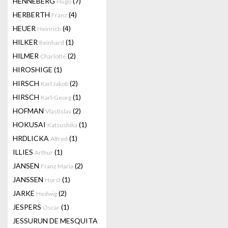
HENNEBERG
(7)
Hugo
HERBERTH
(4)
Franz
HEUER
(4)
Heinrich
HILKER
(1)
Reinhard
HILMER
(2)
Charlotte
HIROSHIGE
(1)
HIRSCH
(2)
Karl Jakob
HIRSCH
(1)
Karl-Georg
HOFMAN
(2)
Vlastislav
HOKUSAI
(1)
Katsushika
HRDLICKA
(1)
Alfred
ILLIES
(1)
Arthur
JANSEN
(2)
Franz Maria
JANSSEN
(1)
Horst
JARKE
(2)
Hedwig
JESPERS
(1)
Oscar
JESSURUN DE MESQUITA