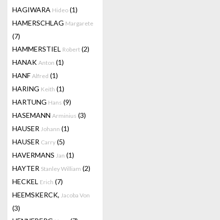
HAGIWARA
(1)
Hideo
HAMERSCHLAG
Margarete
(7)
HAMMERSTIEL
(2)
Robert
HANAK
(1)
Anton
HANF
(1)
Alfred
HARING
(1)
Keith
HARTUNG
(9)
Hans
HASEMANN
(3)
Arminius
HAUSER
(1)
Johann
HAUSER
(5)
Carry
HAVERMANS
(1)
Jan
HAYTER
(2)
Stanley William
HECKEL
(7)
Erich
HEEMSKERCK,
Jacoba Von
(3)