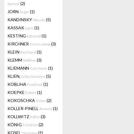
(2)
Samuel
JORN
(1)
Asger
KANDINSKY
(5)
Wassily
KASSAK
(1)
Lajos
KESTING
(1)
Edmund
KIRCHNER
(3)
Ernst Ludwig
KLEIN
(1)
Bernhard
KLEMM
(3)
Walther
KLIEMANN
(1)
Carl-Heinz
KLIEN,
(5)
Erika Giovanna
KOBLIHA
(1)
Frantisek
KOEPKE
(1)
Robert
KOKOSCHKA
(2)
Oskar
KOLLER-PINELL
(1)
Broncia
KOLLWITZ
(3)
Käthe
KÖNIG
(2)
Friedrich
KOSEL
(1)
Hermann