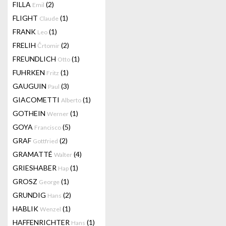
FILLA
(2)
Emil
FLIGHT
(1)
Claude
FRANK
(1)
Leo
FRELIH
(2)
Črtomir
FREUNDLICH
(1)
Otto
FUHRKEN
(1)
Fritz
GAUGUIN
(3)
Paul
GIACOMETTI
(1)
Alberto
GOTHEIN
(1)
Werner
GOYA
(5)
Francisco
GRAF
(2)
Gottfried
GRAMATTÉ
(4)
Walter
GRIESHABER
(1)
Hap
GROSZ
(1)
George
GRUNDIG
(2)
Hans
HABLIK
(1)
Wenzel
HAFFENRICHTER
(1)
Hans