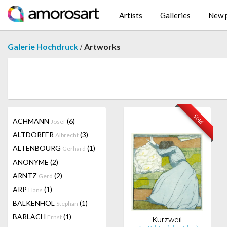
Artists
Galleries
New p
/
Galerie Hochdruck
Artworks
Sold
ACHMANN
(6)
Josef
ALTDORFER
(3)
Albrecht
ALTENBOURG
(1)
Gerhard
ANONYME
(2)
ARNTZ
(2)
Gerd
ARP
(1)
Hans
BALKENHOL
(1)
Stephan
BARLACH
(1)
Ernst
Kurzweil