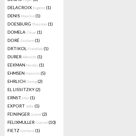
DELACROIX
(1)
Eugène
DENIS
(1)
Maurice
DOESBURG
(1)
Theo Van
DOMELA
(1)
César
DORÉ
(1)
Gustave
DRTIKOL
(1)
František
DURER
(1)
Albrecht
EEKMAN
(1)
Nicolas
EHMSEN
(5)
Heinrich
EHRLICH
(2)
Georg
EL LISSITZKY
(2)
ERNST
(1)
Max
EXPORT
(1)
Valie
FEININGER
(2)
Lyonel
FELIXMULLER
(10)
Conrad
FIETZ
(1)
Gerhard