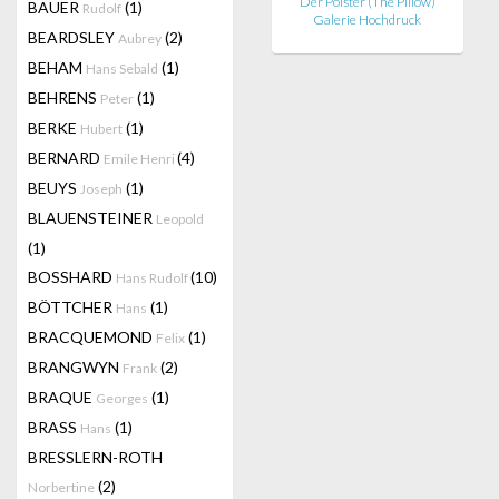
Der Polster (The Pillow)
BAUER
(1)
Rudolf
Galerie Hochdruck
BEARDSLEY
(2)
Aubrey
BEHAM
(1)
Hans Sebald
BEHRENS
(1)
Peter
BERKE
(1)
Hubert
BERNARD
(4)
Emile Henri
BEUYS
(1)
Joseph
BLAUENSTEINER
Leopold
(1)
BOSSHARD
(10)
Hans Rudolf
BÖTTCHER
(1)
Hans
BRACQUEMOND
(1)
Felix
BRANGWYN
(2)
Frank
BRAQUE
(1)
Georges
BRASS
(1)
Hans
BRESSLERN-ROTH
(2)
Norbertine