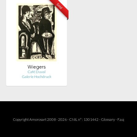
Sold
Wiegers
Café Duval
Galerie Hochdruck
Copyright Amorosart 2008 - 2026 - CNIL n° : 1301442 -
Glossary
-
F.a.q