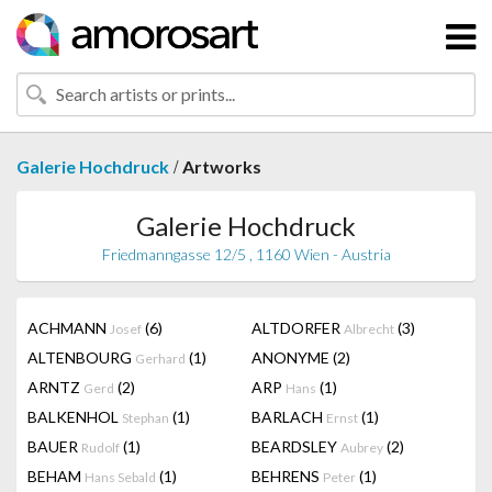
/
Galerie Hochdruck
Artworks
Galerie Hochdruck
Friedmanngasse 12/5 , 1160 Wien - Austria
ACHMANN
(6)
ALTDORFER
(3)
Josef
Albrecht
ALTENBOURG
(1)
ANONYME
(2)
Gerhard
ARNTZ
(2)
ARP
(1)
Gerd
Hans
BALKENHOL
(1)
BARLACH
(1)
Stephan
Ernst
BAUER
(1)
BEARDSLEY
(2)
Rudolf
Aubrey
BEHAM
(1)
BEHRENS
(1)
Hans Sebald
Peter