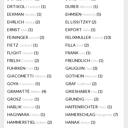
DRTIKOL
(1)
DURER
(1)
František
Albrecht
EEKMAN
(1)
EHMSEN
(5)
Nicolas
Heinrich
EHRLICH
(2)
EL LISSITZKY
(2)
Georg
ERNST
(1)
EXPORT
(1)
Max
Valie
FEININGER
(2)
FELIXMULLER
(10)
Lyonel
Conrad
FIETZ
(1)
FILLA
(2)
Gerhard
Emil
FLIGHT
(1)
FRANK
(1)
Claude
Leo
FRELIH
(2)
FREUNDLICH
(1)
Črtomir
Otto
FUHRKEN
(1)
GAUGUIN
(3)
Fritz
Paul
GIACOMETTI
(1)
GOTHEIN
(1)
Alberto
Werner
GOYA
(5)
GRAF
(2)
Francisco
Gottfried
GRAMATTÉ
(4)
GRIESHABER
(1)
Walter
Hap
GROSZ
(1)
GRUNDIG
(2)
George
Hans
HABLIK
(1)
HAFFENRICHTER
(1)
Wenzel
Hans
HAGIWARA
(1)
HAMERSCHLAG
(7)
Hideo
Margarete
HAMMERSTIEL
(2)
HANAK
(1)
Robert
Anton