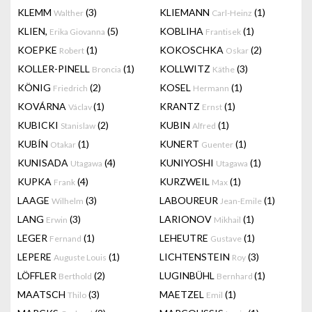
KLEMM
(3)
KLIEMANN
(1)
Walther
Carl-Heinz
KLIEN,
(5)
KOBLIHA
(1)
Erika Giovanna
Frantisek
KOEPKE
(1)
KOKOSCHKA
(2)
Robert
Oskar
KOLLER-PINELL
(1)
KOLLWITZ
(3)
Broncia
Käthe
KÖNIG
(2)
KOSEL
(1)
Friedrich
Hermann
KOVÁRNA
(1)
KRANTZ
(1)
Václav
Ernst
KUBICKI
(2)
KUBIN
(1)
Stanislaw
Alfred
KUBÍN
(1)
KUNERT
(1)
Otakar
Guenter
KUNISADA
(4)
KUNIYOSHI
(1)
Utagawa
Utagawa
KUPKA
(4)
KURZWEIL
(1)
Frank
Max
LAAGE
(3)
LABOUREUR
(1)
Wilhelm
Jean-Emile
LANG
(3)
LARIONOV
(1)
Erwin
Mikhail
LEGER
(1)
LEHEUTRE
(1)
Fernand
Gustave
LEPERE
(1)
LICHTENSTEIN
(3)
Auguste Louis
Roy
LÖFFLER
(2)
LUGINBÜHL
(1)
Berthold
Bernhard
MAATSCH
(3)
MAETZEL
(1)
Thilo
Emil