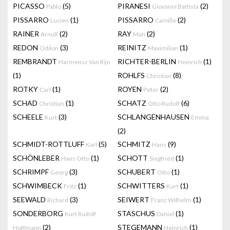
PICASSO
(5)
PIRANESI
(2)
Pablo
Giovanni Battista
PISSARRO
(1)
PISSARRO
(2)
Lucien
Camille
RAINER
(2)
RAY
(2)
Arnulf
Man
REDON
(3)
REINITZ
(1)
Odilon
Maximilian
REMBRANDT
RICHTER-BERLIN
(1)
Harmensz Van Rijn
Heinrich
(1)
ROHLFS
(8)
Christian
ROTKY
(1)
ROYEN
(2)
Carl
Peter
SCHAD
(1)
SCHATZ
(6)
Christian
Otto Rudolf
SCHEELE
(3)
SCHLANGENHAUSEN
Kurt
Emma
(2)
SCHMIDT-ROTTLUFF
(5)
SCHMITZ
(9)
Karl
Hans
SCHÖNLEBER
(1)
SCHOTT
(1)
Hans Otto
Siegfried
SCHRIMPF
(3)
SCHUBERT
(1)
Georg
Otto
SCHWIMBECK
(1)
SCHWITTERS
(1)
Fritz
Kurt
SEEWALD
(3)
SEIWERT
(1)
Richard
Franz Wilhelm
SONDERBORG
STASCHUS
(1)
Kurt Rudolf
Daniel
(2)
STEGEMANN
(1)
Hoffmann
Heinrich