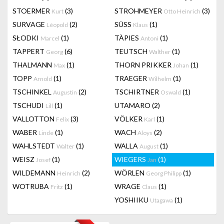
STOERMER
(3)
STROHMEYER
(3)
Kurt
Otto Heinrich
SURVAGE
(2)
SÜSS
(1)
Léopold
Klaus
SŁODKI
(1)
TÀPIES
(1)
Marcel
Antoni
TAPPERT
(6)
TEUTSCH
(1)
Georg
Walther
THALMANN
(1)
THORN PRIKKER
(1)
Max
Johan
TOPP
(1)
TRAEGER
(1)
Arnold
Wilhelm
TSCHINKEL
(2)
TSCHIRTNER
(1)
Augustin
Oswald
TSCHUDI
(1)
UTAMARO
(2)
Lill
VALLOTTON
(3)
VÖLKER
(1)
Felix
Karl
WABER
(1)
WACH
(2)
Linde
Aloys
WAHLSTEDT
(1)
WALLA
(1)
Walter
August
WEISZ
(1)
WIEGERS
(1)
Josef
Jan
WILDEMANN
(2)
WÖRLEN
(1)
Heinrich
Georg Philipp
WOTRUBA
(1)
WRAGE
(1)
Fritz
Claus
YOSHIIKU
(1)
Utagawa