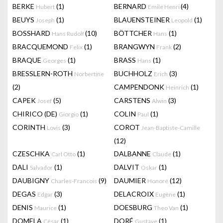
BERKE
(1)
BERNARD
(4)
Hubert
Emile Henri
BEUYS
(1)
BLAUENSTEINER
(1)
Joseph
Leopold
BOSSHARD
(10)
BÖTTCHER
(1)
Hans Rudolf
Hans
BRACQUEMOND
(1)
BRANGWYN
(2)
Felix
Frank
BRAQUE
(1)
BRASS
(1)
Georges
Hans
BRESSLERN-ROTH
BUCHHOLZ
(3)
Norbertine
Erich
(2)
CAMPENDONK
(1)
Heinrich
CAPEK
(5)
CARSTENS
(3)
Josef
Alwin
CHIRICO (DE)
(1)
COLIN
(1)
Giorgio
Paul
CORINTH
(3)
COROT
Lovis
Jean-Baptiste-Camille
(12)
CZESCHKA
(1)
DALBANNE
(1)
Carl Otto
Claude
DALI
(1)
DALVIT
(1)
Salvador
Oskar
DAUBIGNY
(9)
DAUMIER
(12)
Charles-Francois
Honoré
DEGAS
(3)
DELACROIX
(1)
Edgar
Eugène
DENIS
(1)
DOESBURG
(1)
Maurice
Theo Van
DOMELA
(1)
DORÉ
(1)
César
Gustave