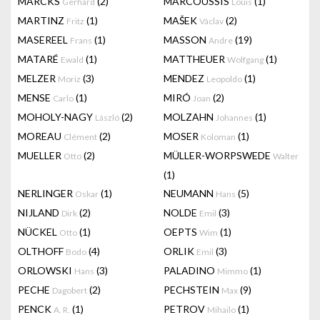
MARCKS
(2)
MARCOUSSIS
(1)
Gerhard
Louis
MARTINZ
(1)
MAŠEK
(2)
Fritz
Václav
MASEREEL
(1)
MASSON
(19)
Frans
Andre
MATARÉ
(1)
MATTHEUER
(1)
Ewald
Wolfgang
MELZER
(3)
MENDEZ
(1)
Moriz
Leopoldo
MENSE
(1)
MIRÓ
(2)
Carlo
Joan
MOHOLY-NAGY
(2)
MOLZAHN
(1)
László
Johannes
MOREAU
(2)
MOSER
(1)
Clément
Koloman
MUELLER
(2)
MÜLLER-WORPSWEDE
Otto
Walter
(1)
NERLINGER
(1)
NEUMANN
(5)
Oskar
Hans
NIJLAND
(2)
NOLDE
(3)
Dirk
Emil
NÜCKEL
(1)
OEPTS
(1)
Otto
Wim
OLTHOFF
(4)
ORLIK
(3)
Bodo
Emil
ORLOWSKI
(3)
PALADINO
(1)
Hans
Mimmo
PECHE
(2)
PECHSTEIN
(9)
Dagobert
Max
PENCK
(1)
PETROV
(1)
A. R.
Mihailo