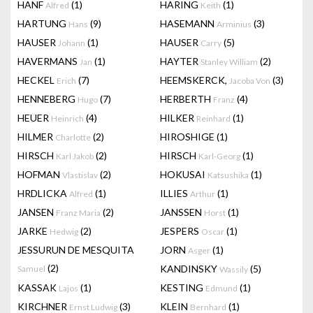
HANF
(1)
HARING
(1)
Alfred
Keith
HARTUNG
(9)
HASEMANN
(3)
Hans
Arminius
HAUSER
(1)
HAUSER
(5)
Johann
Carry
HAVERMANS
(1)
HAYTER
(2)
Jan
Stanley William
HECKEL
(7)
HEEMSKERCK,
(3)
Erich
Jacoba Von
HENNEBERG
(7)
HERBERTH
(4)
Hugo
Franz
HEUER
(4)
HILKER
(1)
Heinrich
Reinhard
HILMER
(2)
HIROSHIGE
(1)
Charlotte
HIRSCH
(2)
HIRSCH
(1)
Karl Jakob
Karl-Georg
HOFMAN
(2)
HOKUSAI
(1)
Vlastislav
Katsushika
HRDLICKA
(1)
ILLIES
(1)
Alfred
Arthur
JANSEN
(2)
JANSSEN
(1)
Franz Maria
Horst
JARKE
(2)
JESPERS
(1)
Hedwig
Oscar
JESSURUN DE MESQUITA
JORN
(1)
Asger
(2)
KANDINSKY
(5)
Samuel
Wassily
KASSAK
(1)
KESTING
(1)
Lajos
Edmund
KIRCHNER
(3)
KLEIN
(1)
Ernst Ludwig
Bernhard