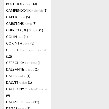
BUCHHOLZ
(3)
Erich
CAMPENDONK
(1)
Heinrich
CAPEK
(5)
Josef
CARSTENS
(3)
Alwin
CHIRICO (DE)
(1)
Giorgio
COLIN
(1)
Paul
CORINTH
(3)
Lovis
COROT
Jean-Baptiste-Camille
(12)
CZESCHKA
(1)
Carl Otto
DALBANNE
(1)
Claude
DALI
(1)
Salvador
DALVIT
(1)
Oskar
DAUBIGNY
Charles-Francois
(9)
DAUMIER
(12)
Honoré
DEGAS
(3)
Edgar