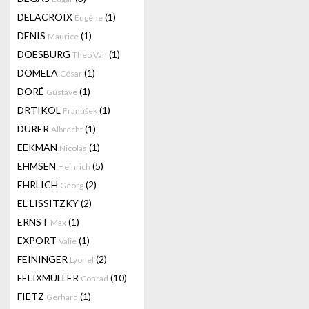
DELACROIX
(1)
Eugène
DENIS
(1)
Maurice
DOESBURG
(1)
Theo Van
DOMELA
(1)
César
DORÉ
(1)
Gustave
DRTIKOL
(1)
František
DURER
(1)
Albrecht
EEKMAN
(1)
Nicolas
EHMSEN
(5)
Heinrich
EHRLICH
(2)
Georg
EL LISSITZKY
(2)
ERNST
(1)
Max
EXPORT
(1)
Valie
FEININGER
(2)
Lyonel
FELIXMULLER
(10)
Conrad
FIETZ
(1)
Gerhard