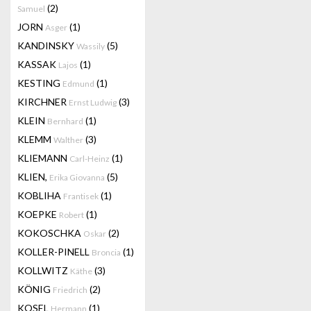
(2)
Samuel
JORN
(1)
Asger
KANDINSKY
(5)
Wassily
KASSAK
(1)
Lajos
KESTING
(1)
Edmund
KIRCHNER
(3)
Ernst Ludwig
KLEIN
(1)
Bernhard
KLEMM
(3)
Walther
KLIEMANN
(1)
Carl-Heinz
KLIEN,
(5)
Erika Giovanna
KOBLIHA
(1)
Frantisek
KOEPKE
(1)
Robert
KOKOSCHKA
(2)
Oskar
KOLLER-PINELL
(1)
Broncia
KOLLWITZ
(3)
Käthe
KÖNIG
(2)
Friedrich
KOSEL
(1)
Hermann