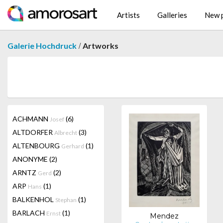
Artists
Galleries
New p
/
Galerie Hochdruck
Artworks
ACHMANN
(6)
Josef
ALTDORFER
(3)
Albrecht
ALTENBOURG
(1)
Gerhard
ANONYME
(2)
ARNTZ
(2)
Gerd
ARP
(1)
Hans
BALKENHOL
(1)
Stephan
BARLACH
(1)
Ernst
Mendez