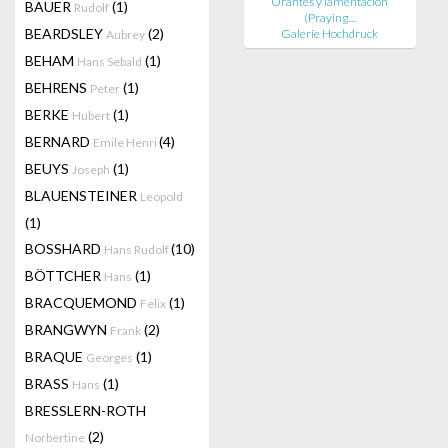
Orantes y lamentacíón
BAUER
(1)
Rudolf
(Praying…
BEARDSLEY
(2)
Galerie Hochdruck
Aubrey
BEHAM
(1)
Hans Sebald
BEHRENS
(1)
Peter
BERKE
(1)
Hubert
BERNARD
(4)
Emile Henri
BEUYS
(1)
Joseph
BLAUENSTEINER
Leopold
(1)
BOSSHARD
(10)
Hans Rudolf
BÖTTCHER
(1)
Hans
BRACQUEMOND
(1)
Felix
BRANGWYN
(2)
Frank
BRAQUE
(1)
Georges
BRASS
(1)
Hans
BRESSLERN-ROTH
(2)
Norbertine