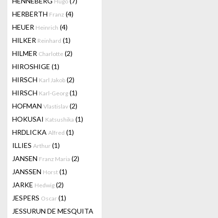
HENNEBERG
(7)
Hugo
HERBERTH
(4)
Franz
HEUER
(4)
Heinrich
HILKER
(1)
Reinhard
HILMER
(2)
Charlotte
HIROSHIGE
(1)
HIRSCH
(2)
Karl Jakob
HIRSCH
(1)
Karl-Georg
HOFMAN
(2)
Vlastislav
HOKUSAI
(1)
Katsushika
HRDLICKA
(1)
Alfred
ILLIES
(1)
Arthur
JANSEN
(2)
Franz Maria
JANSSEN
(1)
Horst
JARKE
(2)
Hedwig
JESPERS
(1)
Oscar
JESSURUN DE MESQUITA