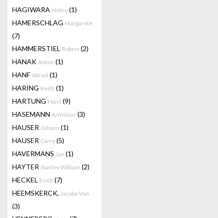
HAGIWARA
(1)
Hideo
HAMERSCHLAG
Margarete
(7)
HAMMERSTIEL
(2)
Robert
HANAK
(1)
Anton
HANF
(1)
Alfred
HARING
(1)
Keith
HARTUNG
(9)
Hans
HASEMANN
(3)
Arminius
HAUSER
(1)
Johann
HAUSER
(5)
Carry
HAVERMANS
(1)
Jan
HAYTER
(2)
Stanley William
HECKEL
(7)
Erich
HEEMSKERCK,
Jacoba Von
(3)