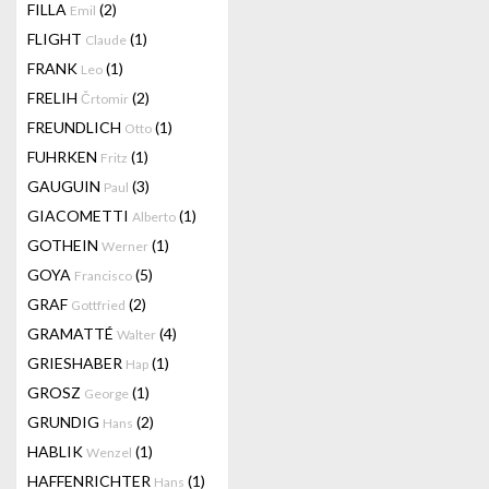
FILLA
(2)
Emil
FLIGHT
(1)
Claude
FRANK
(1)
Leo
FRELIH
(2)
Črtomir
FREUNDLICH
(1)
Otto
FUHRKEN
(1)
Fritz
GAUGUIN
(3)
Paul
GIACOMETTI
(1)
Alberto
GOTHEIN
(1)
Werner
GOYA
(5)
Francisco
GRAF
(2)
Gottfried
GRAMATTÉ
(4)
Walter
GRIESHABER
(1)
Hap
GROSZ
(1)
George
GRUNDIG
(2)
Hans
HABLIK
(1)
Wenzel
HAFFENRICHTER
(1)
Hans