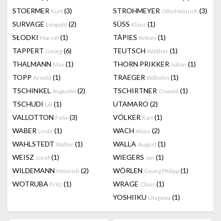
STOERMER
(3)
STROHMEYER
(3)
Kurt
Otto Heinrich
SURVAGE
(2)
SÜSS
(1)
Léopold
Klaus
SŁODKI
(1)
TÀPIES
(1)
Marcel
Antoni
TAPPERT
(6)
TEUTSCH
(1)
Georg
Walther
THALMANN
(1)
THORN PRIKKER
(1)
Max
Johan
TOPP
(1)
TRAEGER
(1)
Arnold
Wilhelm
TSCHINKEL
(2)
TSCHIRTNER
(1)
Augustin
Oswald
TSCHUDI
(1)
UTAMARO
(2)
Lill
VALLOTTON
(3)
VÖLKER
(1)
Felix
Karl
WABER
(1)
WACH
(2)
Linde
Aloys
WAHLSTEDT
(1)
WALLA
(1)
Walter
August
WEISZ
(1)
WIEGERS
(1)
Josef
Jan
WILDEMANN
(2)
WÖRLEN
(1)
Heinrich
Georg Philipp
WOTRUBA
(1)
WRAGE
(1)
Fritz
Claus
YOSHIIKU
(1)
Utagawa