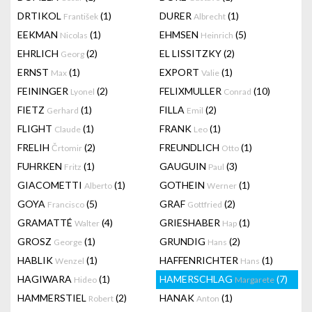
DRTIKOL
(1)
DURER
(1)
František
Albrecht
EEKMAN
(1)
EHMSEN
(5)
Nicolas
Heinrich
EHRLICH
(2)
EL LISSITZKY
(2)
Georg
ERNST
(1)
EXPORT
(1)
Max
Valie
FEININGER
(2)
FELIXMULLER
(10)
Lyonel
Conrad
FIETZ
(1)
FILLA
(2)
Gerhard
Emil
FLIGHT
(1)
FRANK
(1)
Claude
Leo
FRELIH
(2)
FREUNDLICH
(1)
Črtomir
Otto
FUHRKEN
(1)
GAUGUIN
(3)
Fritz
Paul
GIACOMETTI
(1)
GOTHEIN
(1)
Alberto
Werner
GOYA
(5)
GRAF
(2)
Francisco
Gottfried
GRAMATTÉ
(4)
GRIESHABER
(1)
Walter
Hap
GROSZ
(1)
GRUNDIG
(2)
George
Hans
HABLIK
(1)
HAFFENRICHTER
(1)
Wenzel
Hans
HAGIWARA
(1)
HAMERSCHLAG
(7)
Hideo
Margarete
HAMMERSTIEL
(2)
HANAK
(1)
Robert
Anton