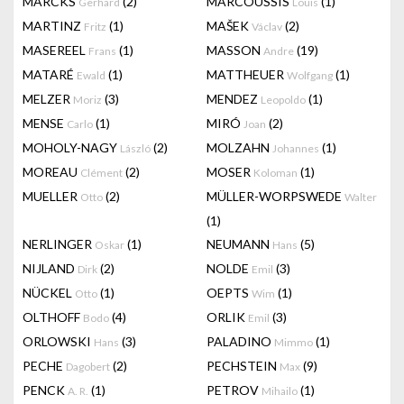
MARCKS
(2)
MARCOUSSIS
(1)
Gerhard
Louis
MARTINZ
(1)
MAŠEK
(2)
Fritz
Václav
MASEREEL
(1)
MASSON
(19)
Frans
Andre
MATARÉ
(1)
MATTHEUER
(1)
Ewald
Wolfgang
MELZER
(3)
MENDEZ
(1)
Moriz
Leopoldo
MENSE
(1)
MIRÓ
(2)
Carlo
Joan
MOHOLY-NAGY
(2)
MOLZAHN
(1)
László
Johannes
MOREAU
(2)
MOSER
(1)
Clément
Koloman
MUELLER
(2)
MÜLLER-WORPSWEDE
Otto
Walter
(1)
NERLINGER
(1)
NEUMANN
(5)
Oskar
Hans
NIJLAND
(2)
NOLDE
(3)
Dirk
Emil
NÜCKEL
(1)
OEPTS
(1)
Otto
Wim
OLTHOFF
(4)
ORLIK
(3)
Bodo
Emil
ORLOWSKI
(3)
PALADINO
(1)
Hans
Mimmo
PECHE
(2)
PECHSTEIN
(9)
Dagobert
Max
PENCK
(1)
PETROV
(1)
A. R.
Mihailo