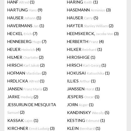
HANF
(1)
HARING
(1)
Alfred
Keith
HARTUNG
(9)
HASEMANN
(3)
Hans
Arminius
HAUSER
(1)
HAUSER
(5)
Johann
Carry
HAVERMANS
(1)
HAYTER
(2)
Jan
Stanley William
HECKEL
(7)
HEEMSKERCK,
(3)
Erich
Jacoba Von
HENNEBERG
(7)
HERBERTH
(4)
Hugo
Franz
HEUER
(4)
HILKER
(1)
Heinrich
Reinhard
HILMER
(2)
HIROSHIGE
(1)
Charlotte
HIRSCH
(2)
HIRSCH
(1)
Karl Jakob
Karl-Georg
HOFMAN
(2)
HOKUSAI
(1)
Vlastislav
Katsushika
HRDLICKA
(1)
ILLIES
(1)
Alfred
Arthur
JANSEN
(2)
JANSSEN
(1)
Franz Maria
Horst
JARKE
(2)
JESPERS
(1)
Hedwig
Oscar
JESSURUN DE MESQUITA
JORN
(1)
Asger
(2)
KANDINSKY
(5)
Samuel
Wassily
KASSAK
(1)
KESTING
(1)
Lajos
Edmund
KIRCHNER
(3)
KLEIN
(1)
Ernst Ludwig
Bernhard