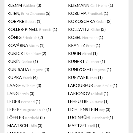
KLEMM
(3)
KLIEMANN
(1)
Walther
Carl-Heinz
KLIEN,
(5)
KOBLIHA
(1)
Erika Giovanna
Frantisek
KOEPKE
(1)
KOKOSCHKA
(2)
Robert
Oskar
KOLLER-PINELL
(1)
KOLLWITZ
(3)
Broncia
Käthe
KÖNIG
(2)
KOSEL
(1)
Friedrich
Hermann
KOVÁRNA
(1)
KRANTZ
(1)
Václav
Ernst
KUBICKI
(2)
KUBIN
(1)
Stanislaw
Alfred
KUBÍN
(1)
KUNERT
(1)
Otakar
Guenter
KUNISADA
(4)
KUNIYOSHI
(1)
Utagawa
Utagawa
KUPKA
(4)
KURZWEIL
(1)
Frank
Max
LAAGE
(3)
LABOUREUR
(1)
Wilhelm
Jean-Emile
LANG
(3)
LARIONOV
(1)
Erwin
Mikhail
LEGER
(1)
LEHEUTRE
(1)
Fernand
Gustave
LEPERE
(1)
LICHTENSTEIN
(3)
Auguste Louis
Roy
LÖFFLER
(2)
LUGINBÜHL
(1)
Berthold
Bernhard
MAATSCH
(3)
MAETZEL
(1)
Thilo
Emil