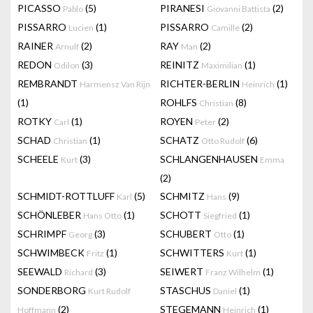
PICASSO
(5)
PIRANESI
(2)
Pablo
Giovanni Battista
PISSARRO
(1)
PISSARRO
(2)
Lucien
Camille
RAINER
(2)
RAY
(2)
Arnulf
Man
REDON
(3)
REINITZ
(1)
Odilon
Maximilian
REMBRANDT
RICHTER-BERLIN
(1)
Harmensz Van Rijn
Heinrich
(1)
ROHLFS
(8)
Christian
ROTKY
(1)
ROYEN
(2)
Carl
Peter
SCHAD
(1)
SCHATZ
(6)
Christian
Otto Rudolf
SCHEELE
(3)
SCHLANGENHAUSEN
Kurt
Emma
(2)
SCHMIDT-ROTTLUFF
(5)
SCHMITZ
(9)
Karl
Hans
SCHÖNLEBER
(1)
SCHOTT
(1)
Hans Otto
Siegfried
SCHRIMPF
(3)
SCHUBERT
(1)
Georg
Otto
SCHWIMBECK
(1)
SCHWITTERS
(1)
Fritz
Kurt
SEEWALD
(3)
SEIWERT
(1)
Richard
Franz Wilhelm
SONDERBORG
STASCHUS
(1)
Kurt Rudolf
Daniel
(2)
STEGEMANN
(1)
Hoffmann
Heinrich