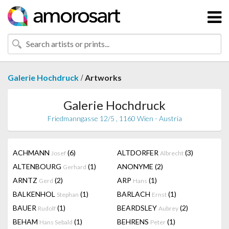
/
Galerie Hochdruck
Artworks
Galerie Hochdruck
Friedmanngasse 12/5 , 1160 Wien - Austria
ACHMANN
(6)
ALTDORFER
(3)
Josef
Albrecht
ALTENBOURG
(1)
ANONYME
(2)
Gerhard
ARNTZ
(2)
ARP
(1)
Gerd
Hans
BALKENHOL
(1)
BARLACH
(1)
Stephan
Ernst
BAUER
(1)
BEARDSLEY
(2)
Rudolf
Aubrey
BEHAM
(1)
BEHRENS
(1)
Hans Sebald
Peter