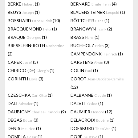
BERKE
(1)
BERNARD
(4)
Hubert
Emile Henri
BEUYS
(1)
BLAUENSTEINER
(1)
Joseph
Leopold
BOSSHARD
(10)
BÖTTCHER
(1)
Hans Rudolf
Hans
BRACQUEMOND
(1)
BRANGWYN
(2)
Felix
Frank
BRAQUE
(1)
BRASS
(1)
Georges
Hans
BRESSLERN-ROTH
BUCHHOLZ
(3)
Norbertine
Erich
(2)
CAMPENDONK
(1)
Heinrich
CAPEK
(5)
CARSTENS
(3)
Josef
Alwin
CHIRICO (DE)
(1)
COLIN
(1)
Giorgio
Paul
CORINTH
(3)
COROT
Lovis
Jean-Baptiste-Camille
(12)
CZESCHKA
(1)
DALBANNE
(1)
Carl Otto
Claude
DALI
(1)
DALVIT
(1)
Salvador
Oskar
DAUBIGNY
(9)
DAUMIER
(12)
Charles-Francois
Honoré
DEGAS
(3)
DELACROIX
(1)
Edgar
Eugène
DENIS
(1)
DOESBURG
(1)
Maurice
Theo Van
DOMELA
(1)
DORÉ
(1)
César
Gustave