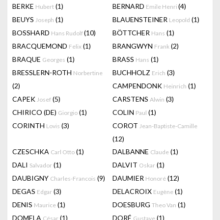
BERKE
(1)
BERNARD
(4)
Hubert
Emile Henri
BEUYS
(1)
BLAUENSTEINER
(1)
Joseph
Leopold
BOSSHARD
(10)
BÖTTCHER
(1)
Hans Rudolf
Hans
BRACQUEMOND
(1)
BRANGWYN
(2)
Felix
Frank
BRAQUE
(1)
BRASS
(1)
Georges
Hans
BRESSLERN-ROTH
BUCHHOLZ
(3)
Norbertine
Erich
(2)
CAMPENDONK
(1)
Heinrich
CAPEK
(5)
CARSTENS
(3)
Josef
Alwin
CHIRICO (DE)
(1)
COLIN
(1)
Giorgio
Paul
CORINTH
(3)
COROT
Lovis
Jean-Baptiste-Camille
(12)
CZESCHKA
(1)
DALBANNE
(1)
Carl Otto
Claude
DALI
(1)
DALVIT
(1)
Salvador
Oskar
DAUBIGNY
(9)
DAUMIER
(12)
Charles-Francois
Honoré
DEGAS
(3)
DELACROIX
(1)
Edgar
Eugène
DENIS
(1)
DOESBURG
(1)
Maurice
Theo Van
DOMELA
(1)
DORÉ
(1)
César
Gustave