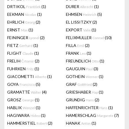
DRTIKOL
(1)
DURER
(1)
František
Albrecht
EEKMAN
(1)
EHMSEN
(5)
Nicolas
Heinrich
EHRLICH
(2)
EL LISSITZKY
(2)
Georg
ERNST
(1)
EXPORT
(1)
Max
Valie
FEININGER
(2)
FELIXMULLER
(10)
Lyonel
Conrad
FIETZ
(1)
FILLA
(2)
Gerhard
Emil
FLIGHT
(1)
FRANK
(1)
Claude
Leo
FRELIH
(2)
FREUNDLICH
(1)
Črtomir
Otto
FUHRKEN
(1)
GAUGUIN
(3)
Fritz
Paul
GIACOMETTI
(1)
GOTHEIN
(1)
Alberto
Werner
GOYA
(5)
GRAF
(2)
Francisco
Gottfried
GRAMATTÉ
(4)
GRIESHABER
(1)
Walter
Hap
GROSZ
(1)
GRUNDIG
(2)
George
Hans
HABLIK
(1)
HAFFENRICHTER
(1)
Wenzel
Hans
HAGIWARA
(1)
HAMERSCHLAG
(7)
Hideo
Margarete
HAMMERSTIEL
(2)
HANAK
(1)
Robert
Anton