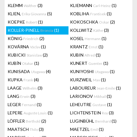
KLEMM
(3)
KLIEMANN
(1)
Walther
Carl-Heinz
KLIEN,
(5)
KOBLIHA
(1)
Erika Giovanna
Frantisek
KOEPKE
(1)
KOKOSCHKA
(2)
Robert
Oskar
KOLLER-PINELL
(1)
KOLLWITZ
(3)
Broncia
Käthe
KÖNIG
(2)
KOSEL
(1)
Friedrich
Hermann
KOVÁRNA
(1)
KRANTZ
(1)
Václav
Ernst
KUBICKI
(2)
KUBIN
(1)
Stanislaw
Alfred
KUBÍN
(1)
KUNERT
(1)
Otakar
Guenter
KUNISADA
(4)
KUNIYOSHI
(1)
Utagawa
Utagawa
KUPKA
(4)
KURZWEIL
(1)
Frank
Max
LAAGE
(3)
LABOUREUR
(1)
Wilhelm
Jean-Emile
LANG
(3)
LARIONOV
(1)
Erwin
Mikhail
LEGER
(1)
LEHEUTRE
(1)
Fernand
Gustave
LEPERE
(1)
LICHTENSTEIN
(3)
Auguste Louis
Roy
LÖFFLER
(2)
LUGINBÜHL
(1)
Berthold
Bernhard
MAATSCH
(3)
MAETZEL
(1)
Thilo
Emil