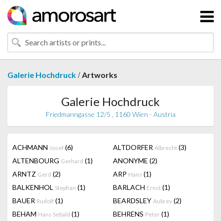
/
Galerie Hochdruck
Artworks
Galerie Hochdruck
Friedmanngasse 12/5 , 1160 Wien - Austria
ACHMANN
(6)
ALTDORFER
(3)
Josef
Albrecht
ALTENBOURG
(1)
ANONYME
(2)
Gerhard
ARNTZ
(2)
ARP
(1)
Gerd
Hans
BALKENHOL
(1)
BARLACH
(1)
Stephan
Ernst
BAUER
(1)
BEARDSLEY
(2)
Rudolf
Aubrey
BEHAM
(1)
BEHRENS
(1)
Hans Sebald
Peter