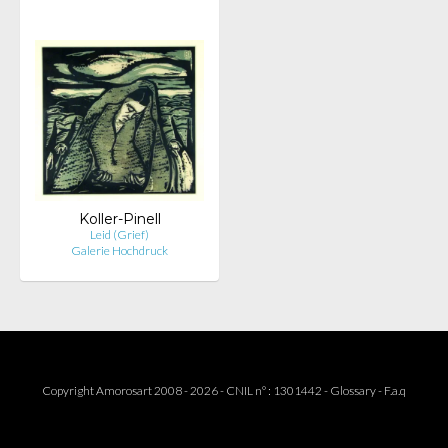
Koller-Pinell
Leid (Grief)
Galerie Hochdruck
Copyright Amorosart 2008 - 2026 - CNIL n° : 1301442 -
Glossary
-
F.a.q