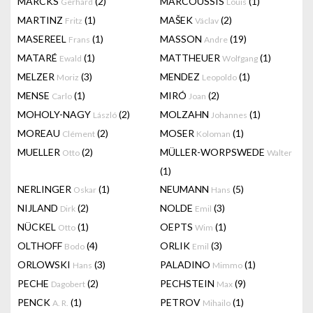
MARCKS
(2)
MARCOUSSIS
(1)
Gerhard
Louis
MARTINZ
(1)
MAŠEK
(2)
Fritz
Václav
MASEREEL
(1)
MASSON
(19)
Frans
Andre
MATARÉ
(1)
MATTHEUER
(1)
Ewald
Wolfgang
MELZER
(3)
MENDEZ
(1)
Moriz
Leopoldo
MENSE
(1)
MIRÓ
(2)
Carlo
Joan
MOHOLY-NAGY
(2)
MOLZAHN
(1)
László
Johannes
MOREAU
(2)
MOSER
(1)
Clément
Koloman
MUELLER
(2)
MÜLLER-WORPSWEDE
Otto
Walter
(1)
NERLINGER
(1)
NEUMANN
(5)
Oskar
Hans
NIJLAND
(2)
NOLDE
(3)
Dirk
Emil
NÜCKEL
(1)
OEPTS
(1)
Otto
Wim
OLTHOFF
(4)
ORLIK
(3)
Bodo
Emil
ORLOWSKI
(3)
PALADINO
(1)
Hans
Mimmo
PECHE
(2)
PECHSTEIN
(9)
Dagobert
Max
PENCK
(1)
PETROV
(1)
A. R.
Mihailo