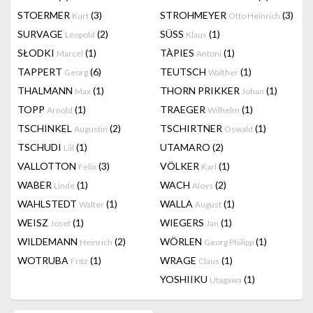
STOERMER
(3)
STROHMEYER
(3)
Kurt
Otto Heinrich
SURVAGE
(2)
SÜSS
(1)
Léopold
Klaus
SŁODKI
(1)
TÀPIES
(1)
Marcel
Antoni
TAPPERT
(6)
TEUTSCH
(1)
Georg
Walther
THALMANN
(1)
THORN PRIKKER
(1)
Max
Johan
TOPP
(1)
TRAEGER
(1)
Arnold
Wilhelm
TSCHINKEL
(2)
TSCHIRTNER
(1)
Augustin
Oswald
TSCHUDI
(1)
UTAMARO
(2)
Lill
VALLOTTON
(3)
VÖLKER
(1)
Felix
Karl
WABER
(1)
WACH
(2)
Linde
Aloys
WAHLSTEDT
(1)
WALLA
(1)
Walter
August
WEISZ
(1)
WIEGERS
(1)
Josef
Jan
WILDEMANN
(2)
WÖRLEN
(1)
Heinrich
Georg Philipp
WOTRUBA
(1)
WRAGE
(1)
Fritz
Claus
YOSHIIKU
(1)
Utagawa