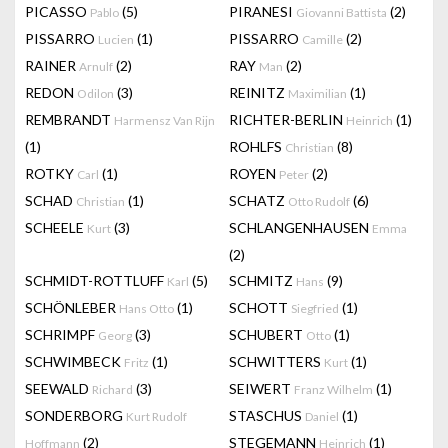
PICASSO
(5)
PIRANESI
(2)
Pablo
Giovanni Battista
PISSARRO
(1)
PISSARRO
(2)
Lucien
Camille
RAINER
(2)
RAY
(2)
Arnulf
Man
REDON
(3)
REINITZ
(1)
Odilon
Maximilian
REMBRANDT
RICHTER-BERLIN
(1)
Harmensz Van Rijn
Heinrich
(1)
ROHLFS
(8)
Christian
ROTKY
(1)
ROYEN
(2)
Carl
Peter
SCHAD
(1)
SCHATZ
(6)
Christian
Otto Rudolf
SCHEELE
(3)
SCHLANGENHAUSEN
Kurt
Emma
(2)
SCHMIDT-ROTTLUFF
(5)
SCHMITZ
(9)
Karl
Hans
SCHÖNLEBER
(1)
SCHOTT
(1)
Hans Otto
Siegfried
SCHRIMPF
(3)
SCHUBERT
(1)
Georg
Otto
SCHWIMBECK
(1)
SCHWITTERS
(1)
Fritz
Kurt
SEEWALD
(3)
SEIWERT
(1)
Richard
Franz Wilhelm
SONDERBORG
STASCHUS
(1)
Kurt Rudolf
Daniel
(2)
STEGEMANN
(1)
Hoffmann
Heinrich