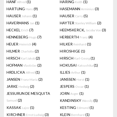
HANF
(1)
HARING
(1)
Alfred
Keith
HARTUNG
(9)
HASEMANN
(3)
Hans
Arminius
HAUSER
(1)
HAUSER
(5)
Johann
Carry
HAVERMANS
(1)
HAYTER
(2)
Jan
Stanley William
HECKEL
(7)
HEEMSKERCK,
(3)
Erich
Jacoba Von
HENNEBERG
(7)
HERBERTH
(4)
Hugo
Franz
HEUER
(4)
HILKER
(1)
Heinrich
Reinhard
HILMER
(2)
HIROSHIGE
(1)
Charlotte
HIRSCH
(2)
HIRSCH
(1)
Karl Jakob
Karl-Georg
HOFMAN
(2)
HOKUSAI
(1)
Vlastislav
Katsushika
HRDLICKA
(1)
ILLIES
(1)
Alfred
Arthur
JANSEN
(2)
JANSSEN
(1)
Franz Maria
Horst
JARKE
(2)
JESPERS
(1)
Hedwig
Oscar
JESSURUN DE MESQUITA
JORN
(1)
Asger
(2)
KANDINSKY
(5)
Samuel
Wassily
KASSAK
(1)
KESTING
(1)
Lajos
Edmund
KIRCHNER
(3)
KLEIN
(1)
Ernst Ludwig
Bernhard