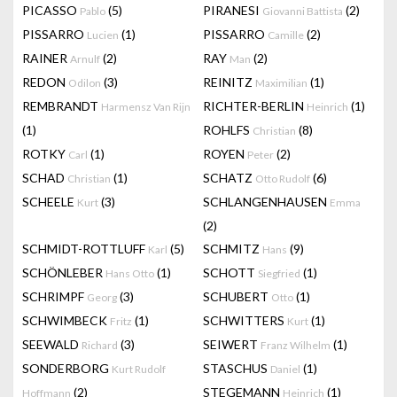
PICASSO
(5)
PIRANESI
(2)
Pablo
Giovanni Battista
PISSARRO
(1)
PISSARRO
(2)
Lucien
Camille
RAINER
(2)
RAY
(2)
Arnulf
Man
REDON
(3)
REINITZ
(1)
Odilon
Maximilian
REMBRANDT
RICHTER-BERLIN
(1)
Harmensz Van Rijn
Heinrich
(1)
ROHLFS
(8)
Christian
ROTKY
(1)
ROYEN
(2)
Carl
Peter
SCHAD
(1)
SCHATZ
(6)
Christian
Otto Rudolf
SCHEELE
(3)
SCHLANGENHAUSEN
Kurt
Emma
(2)
SCHMIDT-ROTTLUFF
(5)
SCHMITZ
(9)
Karl
Hans
SCHÖNLEBER
(1)
SCHOTT
(1)
Hans Otto
Siegfried
SCHRIMPF
(3)
SCHUBERT
(1)
Georg
Otto
SCHWIMBECK
(1)
SCHWITTERS
(1)
Fritz
Kurt
SEEWALD
(3)
SEIWERT
(1)
Richard
Franz Wilhelm
SONDERBORG
STASCHUS
(1)
Kurt Rudolf
Daniel
(2)
STEGEMANN
(1)
Hoffmann
Heinrich