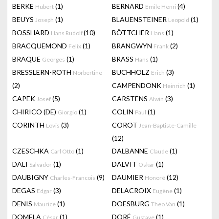
BERKE
(1)
BERNARD
(4)
Hubert
Emile Henri
BEUYS
(1)
BLAUENSTEINER
(1)
Joseph
Leopold
BOSSHARD
(10)
BÖTTCHER
(1)
Hans Rudolf
Hans
BRACQUEMOND
(1)
BRANGWYN
(2)
Felix
Frank
BRAQUE
(1)
BRASS
(1)
Georges
Hans
BRESSLERN-ROTH
BUCHHOLZ
(3)
Norbertine
Erich
(2)
CAMPENDONK
(1)
Heinrich
CAPEK
(5)
CARSTENS
(3)
Josef
Alwin
CHIRICO (DE)
(1)
COLIN
(1)
Giorgio
Paul
CORINTH
(3)
COROT
Lovis
Jean-Baptiste-Camille
(12)
CZESCHKA
(1)
DALBANNE
(1)
Carl Otto
Claude
DALI
(1)
DALVIT
(1)
Salvador
Oskar
DAUBIGNY
(9)
DAUMIER
(12)
Charles-Francois
Honoré
DEGAS
(3)
DELACROIX
(1)
Edgar
Eugène
DENIS
(1)
DOESBURG
(1)
Maurice
Theo Van
DOMELA
(1)
DORÉ
(1)
César
Gustave