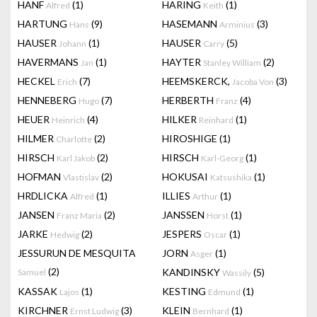
HANF
(1)
HARING
(1)
Alfred
Keith
HARTUNG
(9)
HASEMANN
(3)
Hans
Arminius
HAUSER
(1)
HAUSER
(5)
Johann
Carry
HAVERMANS
(1)
HAYTER
(2)
Jan
Stanley William
HECKEL
(7)
HEEMSKERCK,
(3)
Erich
Jacoba Von
HENNEBERG
(7)
HERBERTH
(4)
Hugo
Franz
HEUER
(4)
HILKER
(1)
Heinrich
Reinhard
HILMER
(2)
HIROSHIGE
(1)
Charlotte
HIRSCH
(2)
HIRSCH
(1)
Karl Jakob
Karl-Georg
HOFMAN
(2)
HOKUSAI
(1)
Vlastislav
Katsushika
HRDLICKA
(1)
ILLIES
(1)
Alfred
Arthur
JANSEN
(2)
JANSSEN
(1)
Franz Maria
Horst
JARKE
(2)
JESPERS
(1)
Hedwig
Oscar
JESSURUN DE MESQUITA
JORN
(1)
Asger
(2)
KANDINSKY
(5)
Samuel
Wassily
KASSAK
(1)
KESTING
(1)
Lajos
Edmund
KIRCHNER
(3)
KLEIN
(1)
Ernst Ludwig
Bernhard