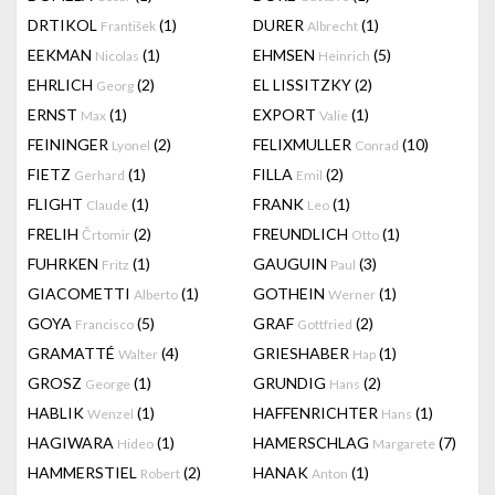
DRTIKOL
(1)
DURER
(1)
František
Albrecht
EEKMAN
(1)
EHMSEN
(5)
Nicolas
Heinrich
EHRLICH
(2)
EL LISSITZKY
(2)
Georg
ERNST
(1)
EXPORT
(1)
Max
Valie
FEININGER
(2)
FELIXMULLER
(10)
Lyonel
Conrad
FIETZ
(1)
FILLA
(2)
Gerhard
Emil
FLIGHT
(1)
FRANK
(1)
Claude
Leo
FRELIH
(2)
FREUNDLICH
(1)
Črtomir
Otto
FUHRKEN
(1)
GAUGUIN
(3)
Fritz
Paul
GIACOMETTI
(1)
GOTHEIN
(1)
Alberto
Werner
GOYA
(5)
GRAF
(2)
Francisco
Gottfried
GRAMATTÉ
(4)
GRIESHABER
(1)
Walter
Hap
GROSZ
(1)
GRUNDIG
(2)
George
Hans
HABLIK
(1)
HAFFENRICHTER
(1)
Wenzel
Hans
HAGIWARA
(1)
HAMERSCHLAG
(7)
Hideo
Margarete
HAMMERSTIEL
(2)
HANAK
(1)
Robert
Anton