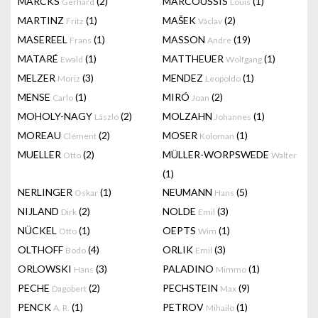
MARCKS
(2)
MARCOUSSIS
(1)
Gerhard
Louis
MARTINZ
(1)
MAŠEK
(2)
Fritz
Václav
MASEREEL
(1)
MASSON
(19)
Frans
Andre
MATARÉ
(1)
MATTHEUER
(1)
Ewald
Wolfgang
MELZER
(3)
MENDEZ
(1)
Moriz
Leopoldo
MENSE
(1)
MIRÓ
(2)
Carlo
Joan
MOHOLY-NAGY
(2)
MOLZAHN
(1)
László
Johannes
MOREAU
(2)
MOSER
(1)
Clément
Koloman
MUELLER
(2)
MÜLLER-WORPSWEDE
Otto
Walter
(1)
NERLINGER
(1)
NEUMANN
(5)
Oskar
Hans
NIJLAND
(2)
NOLDE
(3)
Dirk
Emil
NÜCKEL
(1)
OEPTS
(1)
Otto
Wim
OLTHOFF
(4)
ORLIK
(3)
Bodo
Emil
ORLOWSKI
(3)
PALADINO
(1)
Hans
Mimmo
PECHE
(2)
PECHSTEIN
(9)
Dagobert
Max
PENCK
(1)
PETROV
(1)
A. R.
Mihailo