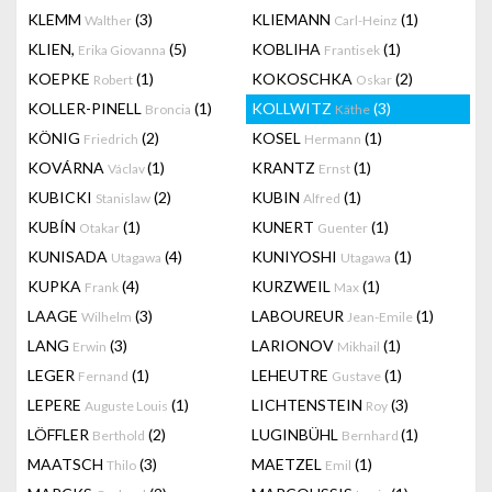
KLEMM
(3)
KLIEMANN
(1)
Walther
Carl-Heinz
KLIEN,
(5)
KOBLIHA
(1)
Erika Giovanna
Frantisek
KOEPKE
(1)
KOKOSCHKA
(2)
Robert
Oskar
KOLLER-PINELL
(1)
KOLLWITZ
(3)
Broncia
Käthe
KÖNIG
(2)
KOSEL
(1)
Friedrich
Hermann
KOVÁRNA
(1)
KRANTZ
(1)
Václav
Ernst
KUBICKI
(2)
KUBIN
(1)
Stanislaw
Alfred
KUBÍN
(1)
KUNERT
(1)
Otakar
Guenter
KUNISADA
(4)
KUNIYOSHI
(1)
Utagawa
Utagawa
KUPKA
(4)
KURZWEIL
(1)
Frank
Max
LAAGE
(3)
LABOUREUR
(1)
Wilhelm
Jean-Emile
LANG
(3)
LARIONOV
(1)
Erwin
Mikhail
LEGER
(1)
LEHEUTRE
(1)
Fernand
Gustave
LEPERE
(1)
LICHTENSTEIN
(3)
Auguste Louis
Roy
LÖFFLER
(2)
LUGINBÜHL
(1)
Berthold
Bernhard
MAATSCH
(3)
MAETZEL
(1)
Thilo
Emil