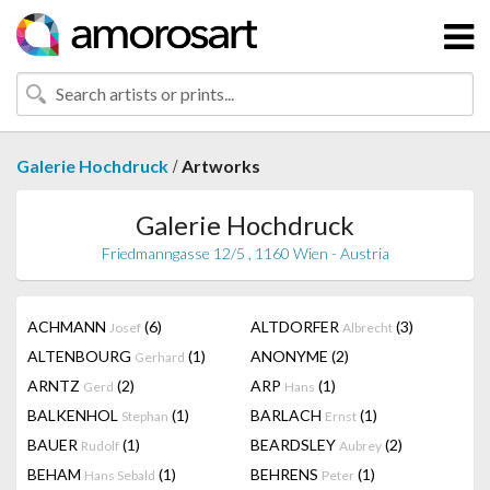
/
Galerie Hochdruck
Artworks
Galerie Hochdruck
Friedmanngasse 12/5 , 1160 Wien - Austria
ACHMANN
(6)
ALTDORFER
(3)
Josef
Albrecht
ALTENBOURG
(1)
ANONYME
(2)
Gerhard
ARNTZ
(2)
ARP
(1)
Gerd
Hans
BALKENHOL
(1)
BARLACH
(1)
Stephan
Ernst
BAUER
(1)
BEARDSLEY
(2)
Rudolf
Aubrey
BEHAM
(1)
BEHRENS
(1)
Hans Sebald
Peter