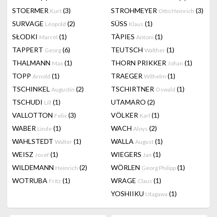
STOERMER
(3)
STROHMEYER
(3)
Kurt
Otto Heinrich
SURVAGE
(2)
SÜSS
(1)
Léopold
Klaus
SŁODKI
(1)
TÀPIES
(1)
Marcel
Antoni
TAPPERT
(6)
TEUTSCH
(1)
Georg
Walther
THALMANN
(1)
THORN PRIKKER
(1)
Max
Johan
TOPP
(1)
TRAEGER
(1)
Arnold
Wilhelm
TSCHINKEL
(2)
TSCHIRTNER
(1)
Augustin
Oswald
TSCHUDI
(1)
UTAMARO
(2)
Lill
VALLOTTON
(3)
VÖLKER
(1)
Felix
Karl
WABER
(1)
WACH
(2)
Linde
Aloys
WAHLSTEDT
(1)
WALLA
(1)
Walter
August
WEISZ
(1)
WIEGERS
(1)
Josef
Jan
WILDEMANN
(2)
WÖRLEN
(1)
Heinrich
Georg Philipp
WOTRUBA
(1)
WRAGE
(1)
Fritz
Claus
YOSHIIKU
(1)
Utagawa