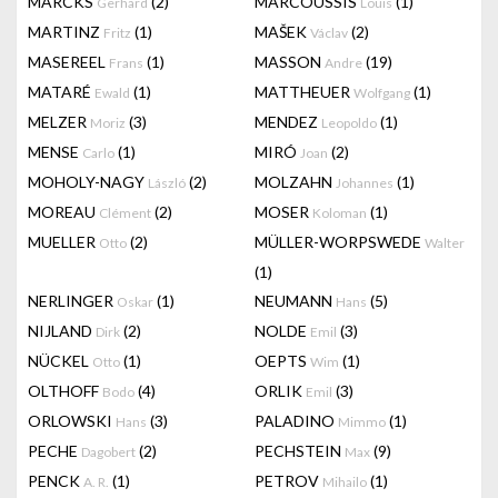
MARCKS
(2)
MARCOUSSIS
(1)
Gerhard
Louis
MARTINZ
(1)
MAŠEK
(2)
Fritz
Václav
MASEREEL
(1)
MASSON
(19)
Frans
Andre
MATARÉ
(1)
MATTHEUER
(1)
Ewald
Wolfgang
MELZER
(3)
MENDEZ
(1)
Moriz
Leopoldo
MENSE
(1)
MIRÓ
(2)
Carlo
Joan
MOHOLY-NAGY
(2)
MOLZAHN
(1)
László
Johannes
MOREAU
(2)
MOSER
(1)
Clément
Koloman
MUELLER
(2)
MÜLLER-WORPSWEDE
Otto
Walter
(1)
NERLINGER
(1)
NEUMANN
(5)
Oskar
Hans
NIJLAND
(2)
NOLDE
(3)
Dirk
Emil
NÜCKEL
(1)
OEPTS
(1)
Otto
Wim
OLTHOFF
(4)
ORLIK
(3)
Bodo
Emil
ORLOWSKI
(3)
PALADINO
(1)
Hans
Mimmo
PECHE
(2)
PECHSTEIN
(9)
Dagobert
Max
PENCK
(1)
PETROV
(1)
A. R.
Mihailo