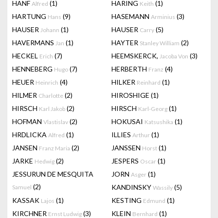
HANF
(1)
HARING
(1)
Alfred
Keith
HARTUNG
(9)
HASEMANN
(3)
Hans
Arminius
HAUSER
(1)
HAUSER
(5)
Johann
Carry
HAVERMANS
(1)
HAYTER
(2)
Jan
Stanley William
HECKEL
(7)
HEEMSKERCK,
(3)
Erich
Jacoba Von
HENNEBERG
(7)
HERBERTH
(4)
Hugo
Franz
HEUER
(4)
HILKER
(1)
Heinrich
Reinhard
HILMER
(2)
HIROSHIGE
(1)
Charlotte
HIRSCH
(2)
HIRSCH
(1)
Karl Jakob
Karl-Georg
HOFMAN
(2)
HOKUSAI
(1)
Vlastislav
Katsushika
HRDLICKA
(1)
ILLIES
(1)
Alfred
Arthur
JANSEN
(2)
JANSSEN
(1)
Franz Maria
Horst
JARKE
(2)
JESPERS
(1)
Hedwig
Oscar
JESSURUN DE MESQUITA
JORN
(1)
Asger
(2)
KANDINSKY
(5)
Samuel
Wassily
KASSAK
(1)
KESTING
(1)
Lajos
Edmund
KIRCHNER
(3)
KLEIN
(1)
Ernst Ludwig
Bernhard