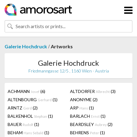
/
Galerie Hochdruck
Artworks
Galerie Hochdruck
Friedmanngasse 12/5 , 1160 Wien - Austria
ACHMANN
(6)
ALTDORFER
(3)
Josef
Albrecht
ALTENBOURG
(1)
ANONYME
(2)
Gerhard
ARNTZ
(2)
ARP
(1)
Gerd
Hans
BALKENHOL
(1)
BARLACH
(1)
Stephan
Ernst
BAUER
(1)
BEARDSLEY
(2)
Rudolf
Aubrey
BEHAM
(1)
BEHRENS
(1)
Hans Sebald
Peter