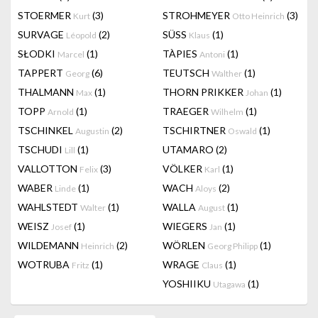
STOERMER
(3)
STROHMEYER
(3)
Kurt
Otto Heinrich
SURVAGE
(2)
SÜSS
(1)
Léopold
Klaus
SŁODKI
(1)
TÀPIES
(1)
Marcel
Antoni
TAPPERT
(6)
TEUTSCH
(1)
Georg
Walther
THALMANN
(1)
THORN PRIKKER
(1)
Max
Johan
TOPP
(1)
TRAEGER
(1)
Arnold
Wilhelm
TSCHINKEL
(2)
TSCHIRTNER
(1)
Augustin
Oswald
TSCHUDI
(1)
UTAMARO
(2)
Lill
VALLOTTON
(3)
VÖLKER
(1)
Felix
Karl
WABER
(1)
WACH
(2)
Linde
Aloys
WAHLSTEDT
(1)
WALLA
(1)
Walter
August
WEISZ
(1)
WIEGERS
(1)
Josef
Jan
WILDEMANN
(2)
WÖRLEN
(1)
Heinrich
Georg Philipp
WOTRUBA
(1)
WRAGE
(1)
Fritz
Claus
YOSHIIKU
(1)
Utagawa