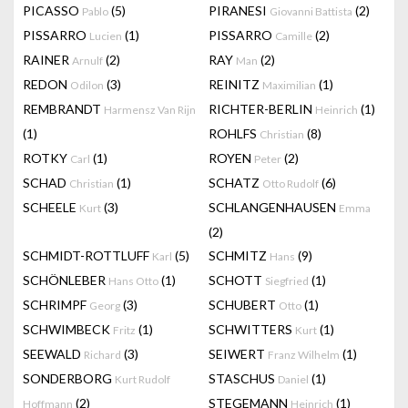
PICASSO
(5)
PIRANESI
(2)
Pablo
Giovanni Battista
PISSARRO
(1)
PISSARRO
(2)
Lucien
Camille
RAINER
(2)
RAY
(2)
Arnulf
Man
REDON
(3)
REINITZ
(1)
Odilon
Maximilian
REMBRANDT
RICHTER-BERLIN
(1)
Harmensz Van Rijn
Heinrich
(1)
ROHLFS
(8)
Christian
ROTKY
(1)
ROYEN
(2)
Carl
Peter
SCHAD
(1)
SCHATZ
(6)
Christian
Otto Rudolf
SCHEELE
(3)
SCHLANGENHAUSEN
Kurt
Emma
(2)
SCHMIDT-ROTTLUFF
(5)
SCHMITZ
(9)
Karl
Hans
SCHÖNLEBER
(1)
SCHOTT
(1)
Hans Otto
Siegfried
SCHRIMPF
(3)
SCHUBERT
(1)
Georg
Otto
SCHWIMBECK
(1)
SCHWITTERS
(1)
Fritz
Kurt
SEEWALD
(3)
SEIWERT
(1)
Richard
Franz Wilhelm
SONDERBORG
STASCHUS
(1)
Kurt Rudolf
Daniel
(2)
STEGEMANN
(1)
Hoffmann
Heinrich