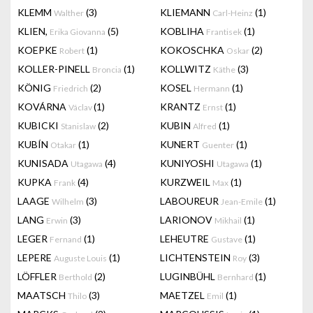
KLEMM
(3)
KLIEMANN
(1)
Walther
Carl-Heinz
KLIEN,
(5)
KOBLIHA
(1)
Erika Giovanna
Frantisek
KOEPKE
(1)
KOKOSCHKA
(2)
Robert
Oskar
KOLLER-PINELL
(1)
KOLLWITZ
(3)
Broncia
Käthe
KÖNIG
(2)
KOSEL
(1)
Friedrich
Hermann
KOVÁRNA
(1)
KRANTZ
(1)
Václav
Ernst
KUBICKI
(2)
KUBIN
(1)
Stanislaw
Alfred
KUBÍN
(1)
KUNERT
(1)
Otakar
Guenter
KUNISADA
(4)
KUNIYOSHI
(1)
Utagawa
Utagawa
KUPKA
(4)
KURZWEIL
(1)
Frank
Max
LAAGE
(3)
LABOUREUR
(1)
Wilhelm
Jean-Emile
LANG
(3)
LARIONOV
(1)
Erwin
Mikhail
LEGER
(1)
LEHEUTRE
(1)
Fernand
Gustave
LEPERE
(1)
LICHTENSTEIN
(3)
Auguste Louis
Roy
LÖFFLER
(2)
LUGINBÜHL
(1)
Berthold
Bernhard
MAATSCH
(3)
MAETZEL
(1)
Thilo
Emil