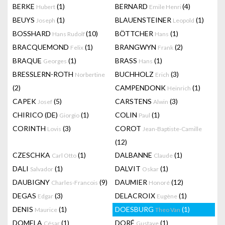
BERKE
(1)
BERNARD
(4)
Hubert
Emile Henri
BEUYS
(1)
BLAUENSTEINER
(1)
Joseph
Leopold
BOSSHARD
(10)
BÖTTCHER
(1)
Hans Rudolf
Hans
BRACQUEMOND
(1)
BRANGWYN
(2)
Felix
Frank
BRAQUE
(1)
BRASS
(1)
Georges
Hans
BRESSLERN-ROTH
BUCHHOLZ
(3)
Norbertine
Erich
(2)
CAMPENDONK
(1)
Heinrich
CAPEK
(5)
CARSTENS
(3)
Josef
Alwin
CHIRICO (DE)
(1)
COLIN
(1)
Giorgio
Paul
CORINTH
(3)
COROT
Lovis
Jean-Baptiste-Camille
(12)
CZESCHKA
(1)
DALBANNE
(1)
Carl Otto
Claude
DALI
(1)
DALVIT
(1)
Salvador
Oskar
DAUBIGNY
(9)
DAUMIER
(12)
Charles-Francois
Honoré
DEGAS
(3)
DELACROIX
(1)
Edgar
Eugène
DENIS
(1)
DOESBURG
(1)
Maurice
Theo Van
DOMELA
(1)
DORÉ
(1)
César
Gustave