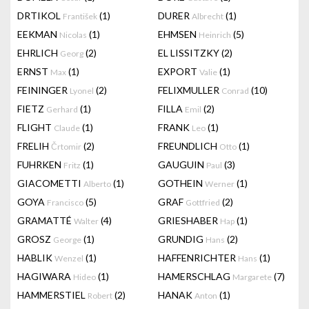
DRTIKOL
(1)
DURER
(1)
František
Albrecht
EEKMAN
(1)
EHMSEN
(5)
Nicolas
Heinrich
EHRLICH
(2)
EL LISSITZKY
(2)
Georg
ERNST
(1)
EXPORT
(1)
Max
Valie
FEININGER
(2)
FELIXMULLER
(10)
Lyonel
Conrad
FIETZ
(1)
FILLA
(2)
Gerhard
Emil
FLIGHT
(1)
FRANK
(1)
Claude
Leo
FRELIH
(2)
FREUNDLICH
(1)
Črtomir
Otto
FUHRKEN
(1)
GAUGUIN
(3)
Fritz
Paul
GIACOMETTI
(1)
GOTHEIN
(1)
Alberto
Werner
GOYA
(5)
GRAF
(2)
Francisco
Gottfried
GRAMATTÉ
(4)
GRIESHABER
(1)
Walter
Hap
GROSZ
(1)
GRUNDIG
(2)
George
Hans
HABLIK
(1)
HAFFENRICHTER
(1)
Wenzel
Hans
HAGIWARA
(1)
HAMERSCHLAG
(7)
Hideo
Margarete
HAMMERSTIEL
(2)
HANAK
(1)
Robert
Anton