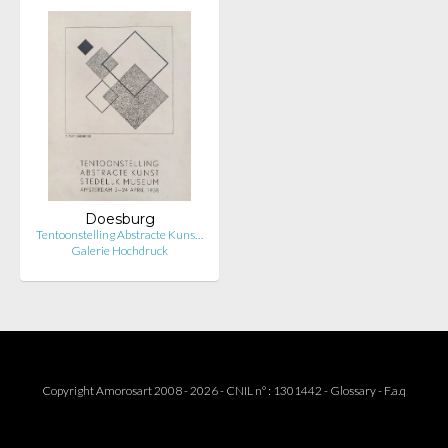
Doesburg
Tentoonstelling Abstracte Kuns…
Galerie Hochdruck
Copyright Amorosart 2008 - 2026 - CNIL n° : 1301442 -
Glossary
-
F.a.q