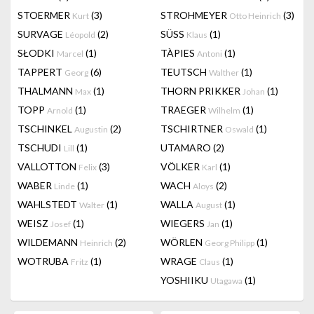
STOERMER
(3)
STROHMEYER
(3)
Kurt
Otto Heinrich
SURVAGE
(2)
SÜSS
(1)
Léopold
Klaus
SŁODKI
(1)
TÀPIES
(1)
Marcel
Antoni
TAPPERT
(6)
TEUTSCH
(1)
Georg
Walther
THALMANN
(1)
THORN PRIKKER
(1)
Max
Johan
TOPP
(1)
TRAEGER
(1)
Arnold
Wilhelm
TSCHINKEL
(2)
TSCHIRTNER
(1)
Augustin
Oswald
TSCHUDI
(1)
UTAMARO
(2)
Lill
VALLOTTON
(3)
VÖLKER
(1)
Felix
Karl
WABER
(1)
WACH
(2)
Linde
Aloys
WAHLSTEDT
(1)
WALLA
(1)
Walter
August
WEISZ
(1)
WIEGERS
(1)
Josef
Jan
WILDEMANN
(2)
WÖRLEN
(1)
Heinrich
Georg Philipp
WOTRUBA
(1)
WRAGE
(1)
Fritz
Claus
YOSHIIKU
(1)
Utagawa