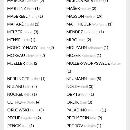
MARCKS
(2)
MARCOUSSIS
(1)
Gerhard
Louis
MARTINZ
(1)
MAŠEK
(2)
Fritz
Václav
MASEREEL
(1)
MASSON
(19)
Frans
Andre
MATARÉ
(1)
MATTHEUER
(1)
Ewald
Wolfgang
MELZER
(3)
MENDEZ
(1)
Moriz
Leopoldo
MENSE
(1)
MIRÓ
(2)
Carlo
Joan
MOHOLY-NAGY
(2)
MOLZAHN
(1)
László
Johannes
MOREAU
(2)
MOSER
(1)
Clément
Koloman
MUELLER
(2)
MÜLLER-WORPSWEDE
Otto
Walter
(1)
NERLINGER
(1)
NEUMANN
(5)
Oskar
Hans
NIJLAND
(2)
NOLDE
(3)
Dirk
Emil
NÜCKEL
(1)
OEPTS
(1)
Otto
Wim
OLTHOFF
(4)
ORLIK
(3)
Bodo
Emil
ORLOWSKI
(3)
PALADINO
(1)
Hans
Mimmo
PECHE
(2)
PECHSTEIN
(9)
Dagobert
Max
PENCK
(1)
PETROV
(1)
A. R.
Mihailo