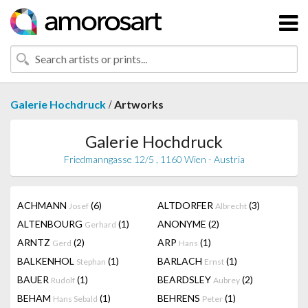
/
Galerie Hochdruck
Artworks
Galerie Hochdruck
Friedmanngasse 12/5 , 1160 Wien - Austria
ACHMANN
(6)
ALTDORFER
(3)
Josef
Albrecht
ALTENBOURG
(1)
ANONYME
(2)
Gerhard
ARNTZ
(2)
ARP
(1)
Gerd
Hans
BALKENHOL
(1)
BARLACH
(1)
Stephan
Ernst
BAUER
(1)
BEARDSLEY
(2)
Rudolf
Aubrey
BEHAM
(1)
BEHRENS
(1)
Hans Sebald
Peter