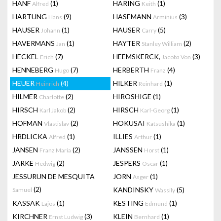
HANF
(1)
HARING
(1)
Alfred
Keith
HARTUNG
(9)
HASEMANN
(3)
Hans
Arminius
HAUSER
(1)
HAUSER
(5)
Johann
Carry
HAVERMANS
(1)
HAYTER
(2)
Jan
Stanley William
HECKEL
(7)
HEEMSKERCK,
(3)
Erich
Jacoba Von
HENNEBERG
(7)
HERBERTH
(4)
Hugo
Franz
HEUER
(4)
HILKER
(1)
Heinrich
Reinhard
HILMER
(2)
HIROSHIGE
(1)
Charlotte
HIRSCH
(2)
HIRSCH
(1)
Karl Jakob
Karl-Georg
HOFMAN
(2)
HOKUSAI
(1)
Vlastislav
Katsushika
HRDLICKA
(1)
ILLIES
(1)
Alfred
Arthur
JANSEN
(2)
JANSSEN
(1)
Franz Maria
Horst
JARKE
(2)
JESPERS
(1)
Hedwig
Oscar
JESSURUN DE MESQUITA
JORN
(1)
Asger
(2)
KANDINSKY
(5)
Samuel
Wassily
KASSAK
(1)
KESTING
(1)
Lajos
Edmund
KIRCHNER
(3)
KLEIN
(1)
Ernst Ludwig
Bernhard