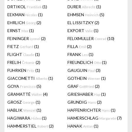
DRTIKOL
(1)
DURER
(1)
František
Albrecht
EEKMAN
(1)
EHMSEN
(5)
Nicolas
Heinrich
EHRLICH
(2)
EL LISSITZKY
(2)
Georg
ERNST
(1)
EXPORT
(1)
Max
Valie
FEININGER
(2)
FELIXMULLER
(10)
Lyonel
Conrad
FIETZ
(1)
FILLA
(2)
Gerhard
Emil
FLIGHT
(1)
FRANK
(1)
Claude
Leo
FRELIH
(2)
FREUNDLICH
(1)
Črtomir
Otto
FUHRKEN
(1)
GAUGUIN
(3)
Fritz
Paul
GIACOMETTI
(1)
GOTHEIN
(1)
Alberto
Werner
GOYA
(5)
GRAF
(2)
Francisco
Gottfried
GRAMATTÉ
(4)
GRIESHABER
(1)
Walter
Hap
GROSZ
(1)
GRUNDIG
(2)
George
Hans
HABLIK
(1)
HAFFENRICHTER
(1)
Wenzel
Hans
HAGIWARA
(1)
HAMERSCHLAG
(7)
Hideo
Margarete
HAMMERSTIEL
(2)
HANAK
(1)
Robert
Anton