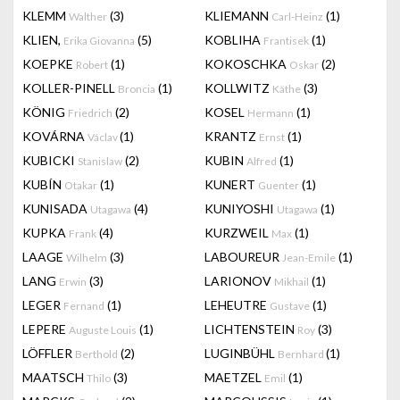
KLEMM
(3)
KLIEMANN
(1)
Walther
Carl-Heinz
KLIEN,
(5)
KOBLIHA
(1)
Erika Giovanna
Frantisek
KOEPKE
(1)
KOKOSCHKA
(2)
Robert
Oskar
KOLLER-PINELL
(1)
KOLLWITZ
(3)
Broncia
Käthe
KÖNIG
(2)
KOSEL
(1)
Friedrich
Hermann
KOVÁRNA
(1)
KRANTZ
(1)
Václav
Ernst
KUBICKI
(2)
KUBIN
(1)
Stanislaw
Alfred
KUBÍN
(1)
KUNERT
(1)
Otakar
Guenter
KUNISADA
(4)
KUNIYOSHI
(1)
Utagawa
Utagawa
KUPKA
(4)
KURZWEIL
(1)
Frank
Max
LAAGE
(3)
LABOUREUR
(1)
Wilhelm
Jean-Emile
LANG
(3)
LARIONOV
(1)
Erwin
Mikhail
LEGER
(1)
LEHEUTRE
(1)
Fernand
Gustave
LEPERE
(1)
LICHTENSTEIN
(3)
Auguste Louis
Roy
LÖFFLER
(2)
LUGINBÜHL
(1)
Berthold
Bernhard
MAATSCH
(3)
MAETZEL
(1)
Thilo
Emil