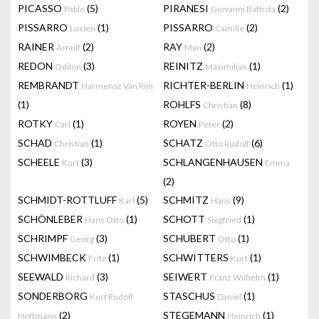
PICASSO
(5)
PIRANESI
(2)
Pablo
Giovanni Battista
PISSARRO
(1)
PISSARRO
(2)
Lucien
Camille
RAINER
(2)
RAY
(2)
Arnulf
Man
REDON
(3)
REINITZ
(1)
Odilon
Maximilian
REMBRANDT
RICHTER-BERLIN
(1)
Harmensz Van Rijn
Heinrich
(1)
ROHLFS
(8)
Christian
ROTKY
(1)
ROYEN
(2)
Carl
Peter
SCHAD
(1)
SCHATZ
(6)
Christian
Otto Rudolf
SCHEELE
(3)
SCHLANGENHAUSEN
Kurt
Emma
(2)
SCHMIDT-ROTTLUFF
(5)
SCHMITZ
(9)
Karl
Hans
SCHÖNLEBER
(1)
SCHOTT
(1)
Hans Otto
Siegfried
SCHRIMPF
(3)
SCHUBERT
(1)
Georg
Otto
SCHWIMBECK
(1)
SCHWITTERS
(1)
Fritz
Kurt
SEEWALD
(3)
SEIWERT
(1)
Richard
Franz Wilhelm
SONDERBORG
STASCHUS
(1)
Kurt Rudolf
Daniel
(2)
STEGEMANN
(1)
Hoffmann
Heinrich