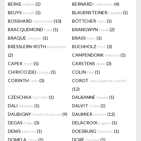
BERKE
(1)
BERNARD
(4)
Hubert
Emile Henri
BEUYS
(1)
BLAUENSTEINER
(1)
Joseph
Leopold
BOSSHARD
(10)
BÖTTCHER
(1)
Hans Rudolf
Hans
BRACQUEMOND
(1)
BRANGWYN
(2)
Felix
Frank
BRAQUE
(1)
BRASS
(1)
Georges
Hans
BRESSLERN-ROTH
BUCHHOLZ
(3)
Norbertine
Erich
(2)
CAMPENDONK
(1)
Heinrich
CAPEK
(5)
CARSTENS
(3)
Josef
Alwin
CHIRICO (DE)
(1)
COLIN
(1)
Giorgio
Paul
CORINTH
(3)
COROT
Lovis
Jean-Baptiste-Camille
(12)
CZESCHKA
(1)
DALBANNE
(1)
Carl Otto
Claude
DALI
(1)
DALVIT
(1)
Salvador
Oskar
DAUBIGNY
(9)
DAUMIER
(12)
Charles-Francois
Honoré
DEGAS
(3)
DELACROIX
(1)
Edgar
Eugène
DENIS
(1)
DOESBURG
(1)
Maurice
Theo Van
DOMELA
(1)
DORÉ
(1)
César
Gustave