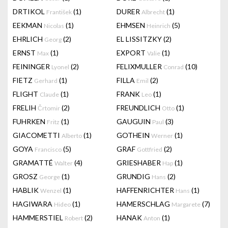
DRTIKOL
(1)
DURER
(1)
František
Albrecht
EEKMAN
(1)
EHMSEN
(5)
Nicolas
Heinrich
EHRLICH
(2)
EL LISSITZKY
(2)
Georg
ERNST
(1)
EXPORT
(1)
Max
Valie
FEININGER
(2)
FELIXMULLER
(10)
Lyonel
Conrad
FIETZ
(1)
FILLA
(2)
Gerhard
Emil
FLIGHT
(1)
FRANK
(1)
Claude
Leo
FRELIH
(2)
FREUNDLICH
(1)
Črtomir
Otto
FUHRKEN
(1)
GAUGUIN
(3)
Fritz
Paul
GIACOMETTI
(1)
GOTHEIN
(1)
Alberto
Werner
GOYA
(5)
GRAF
(2)
Francisco
Gottfried
GRAMATTÉ
(4)
GRIESHABER
(1)
Walter
Hap
GROSZ
(1)
GRUNDIG
(2)
George
Hans
HABLIK
(1)
HAFFENRICHTER
(1)
Wenzel
Hans
HAGIWARA
(1)
HAMERSCHLAG
(7)
Hideo
Margarete
HAMMERSTIEL
(2)
HANAK
(1)
Robert
Anton