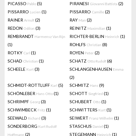
PICASSO
(5)
PIRANESI
(2)
Pablo
Giovanni Battista
PISSARRO
(1)
PISSARRO
(2)
Lucien
Camille
RAINER
(2)
RAY
(2)
Arnulf
Man
REDON
(3)
REINITZ
(1)
Odilon
Maximilian
REMBRANDT
RICHTER-BERLIN
(1)
Harmensz Van Rijn
Heinrich
(1)
ROHLFS
(8)
Christian
ROTKY
(1)
ROYEN
(2)
Carl
Peter
SCHAD
(1)
SCHATZ
(6)
Christian
Otto Rudolf
SCHEELE
(3)
SCHLANGENHAUSEN
Kurt
Emma
(2)
SCHMIDT-ROTTLUFF
(5)
SCHMITZ
(9)
Karl
Hans
SCHÖNLEBER
(1)
SCHOTT
(1)
Hans Otto
Siegfried
SCHRIMPF
(3)
SCHUBERT
(1)
Georg
Otto
SCHWIMBECK
(1)
SCHWITTERS
(1)
Fritz
Kurt
SEEWALD
(3)
SEIWERT
(1)
Richard
Franz Wilhelm
SONDERBORG
STASCHUS
(1)
Kurt Rudolf
Daniel
(2)
STEGEMANN
(1)
Hoffmann
Heinrich