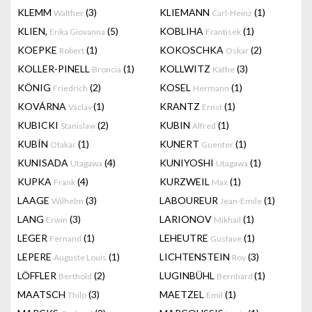
KLEMM
(3)
KLIEMANN
(1)
Walther
Carl-Heinz
KLIEN,
(5)
KOBLIHA
(1)
Erika Giovanna
Frantisek
KOEPKE
(1)
KOKOSCHKA
(2)
Robert
Oskar
KOLLER-PINELL
(1)
KOLLWITZ
(3)
Broncia
Käthe
KÖNIG
(2)
KOSEL
(1)
Friedrich
Hermann
KOVÁRNA
(1)
KRANTZ
(1)
Václav
Ernst
KUBICKI
(2)
KUBIN
(1)
Stanislaw
Alfred
KUBÍN
(1)
KUNERT
(1)
Otakar
Guenter
KUNISADA
(4)
KUNIYOSHI
(1)
Utagawa
Utagawa
KUPKA
(4)
KURZWEIL
(1)
Frank
Max
LAAGE
(3)
LABOUREUR
(1)
Wilhelm
Jean-Emile
LANG
(3)
LARIONOV
(1)
Erwin
Mikhail
LEGER
(1)
LEHEUTRE
(1)
Fernand
Gustave
LEPERE
(1)
LICHTENSTEIN
(3)
Auguste Louis
Roy
LÖFFLER
(2)
LUGINBÜHL
(1)
Berthold
Bernhard
MAATSCH
(3)
MAETZEL
(1)
Thilo
Emil