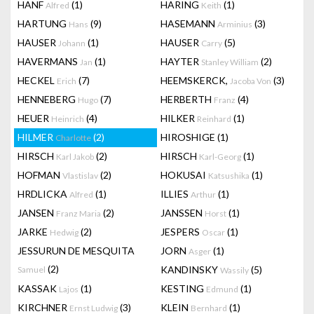
HANF
(1)
HARING
(1)
Alfred
Keith
HARTUNG
(9)
HASEMANN
(3)
Hans
Arminius
HAUSER
(1)
HAUSER
(5)
Johann
Carry
HAVERMANS
(1)
HAYTER
(2)
Jan
Stanley William
HECKEL
(7)
HEEMSKERCK,
(3)
Erich
Jacoba Von
HENNEBERG
(7)
HERBERTH
(4)
Hugo
Franz
HEUER
(4)
HILKER
(1)
Heinrich
Reinhard
HILMER
(2)
HIROSHIGE
(1)
Charlotte
HIRSCH
(2)
HIRSCH
(1)
Karl Jakob
Karl-Georg
HOFMAN
(2)
HOKUSAI
(1)
Vlastislav
Katsushika
HRDLICKA
(1)
ILLIES
(1)
Alfred
Arthur
JANSEN
(2)
JANSSEN
(1)
Franz Maria
Horst
JARKE
(2)
JESPERS
(1)
Hedwig
Oscar
JESSURUN DE MESQUITA
JORN
(1)
Asger
(2)
KANDINSKY
(5)
Samuel
Wassily
KASSAK
(1)
KESTING
(1)
Lajos
Edmund
KIRCHNER
(3)
KLEIN
(1)
Ernst Ludwig
Bernhard