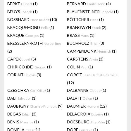
BERKE
(1)
BERNARD
(4)
Hubert
Emile Henri
BEUYS
(1)
BLAUENSTEINER
(1)
Joseph
Leopold
BOSSHARD
(10)
BÖTTCHER
(1)
Hans Rudolf
Hans
BRACQUEMOND
(1)
BRANGWYN
(2)
Felix
Frank
BRAQUE
(1)
BRASS
(1)
Georges
Hans
BRESSLERN-ROTH
BUCHHOLZ
(3)
Norbertine
Erich
(2)
CAMPENDONK
(1)
Heinrich
CAPEK
(5)
CARSTENS
(3)
Josef
Alwin
CHIRICO (DE)
(1)
COLIN
(1)
Giorgio
Paul
CORINTH
(3)
COROT
Lovis
Jean-Baptiste-Camille
(12)
CZESCHKA
(1)
DALBANNE
(1)
Carl Otto
Claude
DALI
(1)
DALVIT
(1)
Salvador
Oskar
DAUBIGNY
(9)
DAUMIER
(12)
Charles-Francois
Honoré
DEGAS
(3)
DELACROIX
(1)
Edgar
Eugène
DENIS
(1)
DOESBURG
(1)
Maurice
Theo Van
DOMELA
(1)
DORÉ
(1)
César
Gustave