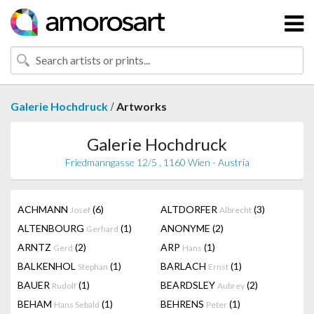
/
Galerie Hochdruck
Artworks
Galerie Hochdruck
Friedmanngasse 12/5 , 1160 Wien - Austria
ACHMANN
(6)
ALTDORFER
(3)
Josef
Albrecht
ALTENBOURG
(1)
ANONYME
(2)
Gerhard
ARNTZ
(2)
ARP
(1)
Gerd
Hans
BALKENHOL
(1)
BARLACH
(1)
Stephan
Ernst
BAUER
(1)
BEARDSLEY
(2)
Rudolf
Aubrey
BEHAM
(1)
BEHRENS
(1)
Hans Sebald
Peter