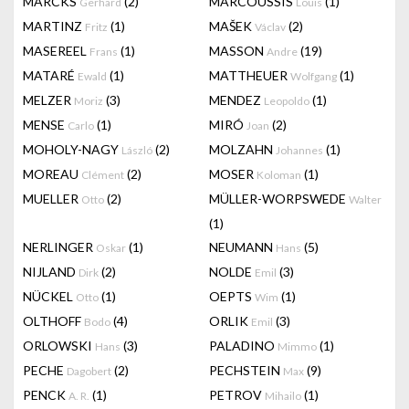
MARCKS
(2)
MARCOUSSIS
(1)
Gerhard
Louis
MARTINZ
(1)
MAŠEK
(2)
Fritz
Václav
MASEREEL
(1)
MASSON
(19)
Frans
Andre
MATARÉ
(1)
MATTHEUER
(1)
Ewald
Wolfgang
MELZER
(3)
MENDEZ
(1)
Moriz
Leopoldo
MENSE
(1)
MIRÓ
(2)
Carlo
Joan
MOHOLY-NAGY
(2)
MOLZAHN
(1)
László
Johannes
MOREAU
(2)
MOSER
(1)
Clément
Koloman
MUELLER
(2)
MÜLLER-WORPSWEDE
Otto
Walter
(1)
NERLINGER
(1)
NEUMANN
(5)
Oskar
Hans
NIJLAND
(2)
NOLDE
(3)
Dirk
Emil
NÜCKEL
(1)
OEPTS
(1)
Otto
Wim
OLTHOFF
(4)
ORLIK
(3)
Bodo
Emil
ORLOWSKI
(3)
PALADINO
(1)
Hans
Mimmo
PECHE
(2)
PECHSTEIN
(9)
Dagobert
Max
PENCK
(1)
PETROV
(1)
A. R.
Mihailo