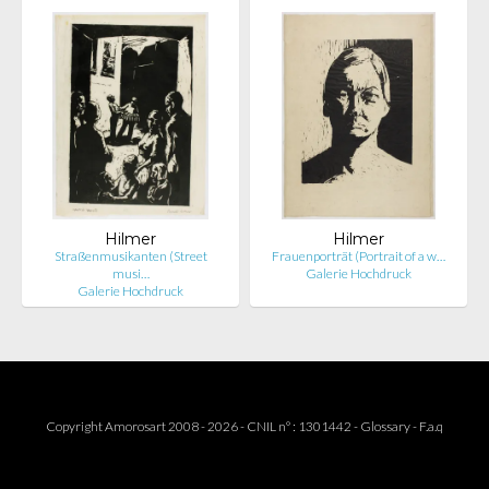
Hilmer
Hilmer
Straßenmusikanten (Street
Frauenporträt (Portrait of a w…
musi…
Galerie Hochdruck
Galerie Hochdruck
Copyright Amorosart 2008 - 2026 - CNIL n° : 1301442 -
Glossary
-
F.a.q