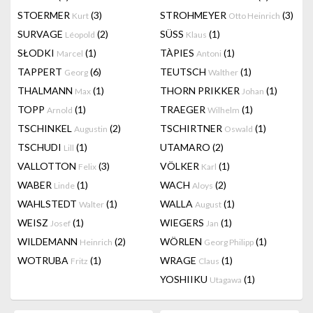
STOERMER
(3)
STROHMEYER
(3)
Kurt
Otto Heinrich
SURVAGE
(2)
SÜSS
(1)
Léopold
Klaus
SŁODKI
(1)
TÀPIES
(1)
Marcel
Antoni
TAPPERT
(6)
TEUTSCH
(1)
Georg
Walther
THALMANN
(1)
THORN PRIKKER
(1)
Max
Johan
TOPP
(1)
TRAEGER
(1)
Arnold
Wilhelm
TSCHINKEL
(2)
TSCHIRTNER
(1)
Augustin
Oswald
TSCHUDI
(1)
UTAMARO
(2)
Lill
VALLOTTON
(3)
VÖLKER
(1)
Felix
Karl
WABER
(1)
WACH
(2)
Linde
Aloys
WAHLSTEDT
(1)
WALLA
(1)
Walter
August
WEISZ
(1)
WIEGERS
(1)
Josef
Jan
WILDEMANN
(2)
WÖRLEN
(1)
Heinrich
Georg Philipp
WOTRUBA
(1)
WRAGE
(1)
Fritz
Claus
YOSHIIKU
(1)
Utagawa