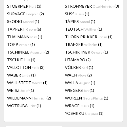
STOERMER
(3)
STROHMEYER
(3)
Kurt
Otto Heinrich
SURVAGE
(2)
SÜSS
(1)
Léopold
Klaus
SŁODKI
(1)
TÀPIES
(1)
Marcel
Antoni
TAPPERT
(6)
TEUTSCH
(1)
Georg
Walther
THALMANN
(1)
THORN PRIKKER
(1)
Max
Johan
TOPP
(1)
TRAEGER
(1)
Arnold
Wilhelm
TSCHINKEL
(2)
TSCHIRTNER
(1)
Augustin
Oswald
TSCHUDI
(1)
UTAMARO
(2)
Lill
VALLOTTON
(3)
VÖLKER
(1)
Felix
Karl
WABER
(1)
WACH
(2)
Linde
Aloys
WAHLSTEDT
(1)
WALLA
(1)
Walter
August
WEISZ
(1)
WIEGERS
(1)
Josef
Jan
WILDEMANN
(2)
WÖRLEN
(1)
Heinrich
Georg Philipp
WOTRUBA
(1)
WRAGE
(1)
Fritz
Claus
YOSHIIKU
(1)
Utagawa