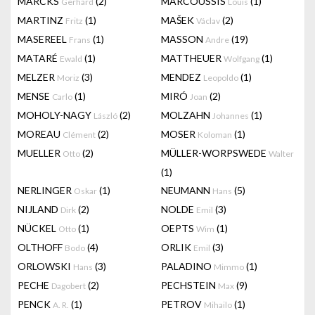
MARCKS
(2)
MARCOUSSIS
(1)
Gerhard
Louis
MARTINZ
(1)
MAŠEK
(2)
Fritz
Václav
MASEREEL
(1)
MASSON
(19)
Frans
Andre
MATARÉ
(1)
MATTHEUER
(1)
Ewald
Wolfgang
MELZER
(3)
MENDEZ
(1)
Moriz
Leopoldo
MENSE
(1)
MIRÓ
(2)
Carlo
Joan
MOHOLY-NAGY
(2)
MOLZAHN
(1)
László
Johannes
MOREAU
(2)
MOSER
(1)
Clément
Koloman
MUELLER
(2)
MÜLLER-WORPSWEDE
Otto
Walter
(1)
NERLINGER
(1)
NEUMANN
(5)
Oskar
Hans
NIJLAND
(2)
NOLDE
(3)
Dirk
Emil
NÜCKEL
(1)
OEPTS
(1)
Otto
Wim
OLTHOFF
(4)
ORLIK
(3)
Bodo
Emil
ORLOWSKI
(3)
PALADINO
(1)
Hans
Mimmo
PECHE
(2)
PECHSTEIN
(9)
Dagobert
Max
PENCK
(1)
PETROV
(1)
A. R.
Mihailo