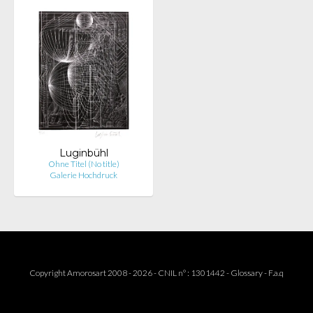
Luginbühl
Ohne Titel (No title)
Galerie Hochdruck
Copyright Amorosart 2008 - 2026 - CNIL n° : 1301442 -
Glossary
-
F.a.q