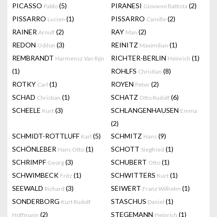
PICASSO
(5)
PIRANESI
(2)
Pablo
Giovanni Battista
PISSARRO
(1)
PISSARRO
(2)
Lucien
Camille
RAINER
(2)
RAY
(2)
Arnulf
Man
REDON
(3)
REINITZ
(1)
Odilon
Maximilian
REMBRANDT
RICHTER-BERLIN
(1)
Harmensz Van Rijn
Heinrich
(1)
ROHLFS
(8)
Christian
ROTKY
(1)
ROYEN
(2)
Carl
Peter
SCHAD
(1)
SCHATZ
(6)
Christian
Otto Rudolf
SCHEELE
(3)
SCHLANGENHAUSEN
Kurt
Emma
(2)
SCHMIDT-ROTTLUFF
(5)
SCHMITZ
(9)
Karl
Hans
SCHÖNLEBER
(1)
SCHOTT
(1)
Hans Otto
Siegfried
SCHRIMPF
(3)
SCHUBERT
(1)
Georg
Otto
SCHWIMBECK
(1)
SCHWITTERS
(1)
Fritz
Kurt
SEEWALD
(3)
SEIWERT
(1)
Richard
Franz Wilhelm
SONDERBORG
STASCHUS
(1)
Kurt Rudolf
Daniel
(2)
STEGEMANN
(1)
Hoffmann
Heinrich