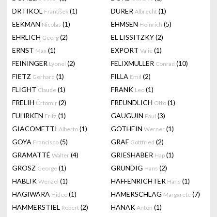
DRTIKOL
(1)
DURER
(1)
František
Albrecht
EEKMAN
(1)
EHMSEN
(5)
Nicolas
Heinrich
EHRLICH
(2)
EL LISSITZKY
(2)
Georg
ERNST
(1)
EXPORT
(1)
Max
Valie
FEININGER
(2)
FELIXMULLER
(10)
Lyonel
Conrad
FIETZ
(1)
FILLA
(2)
Gerhard
Emil
FLIGHT
(1)
FRANK
(1)
Claude
Leo
FRELIH
(2)
FREUNDLICH
(1)
Črtomir
Otto
FUHRKEN
(1)
GAUGUIN
(3)
Fritz
Paul
GIACOMETTI
(1)
GOTHEIN
(1)
Alberto
Werner
GOYA
(5)
GRAF
(2)
Francisco
Gottfried
GRAMATTÉ
(4)
GRIESHABER
(1)
Walter
Hap
GROSZ
(1)
GRUNDIG
(2)
George
Hans
HABLIK
(1)
HAFFENRICHTER
(1)
Wenzel
Hans
HAGIWARA
(1)
HAMERSCHLAG
(7)
Hideo
Margarete
HAMMERSTIEL
(2)
HANAK
(1)
Robert
Anton