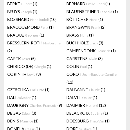
BERKE
(1)
BERNARD
(4)
Hubert
Emile Henri
BEUYS
(1)
BLAUENSTEINER
(1)
Joseph
Leopold
BOSSHARD
(10)
BÖTTCHER
(1)
Hans Rudolf
Hans
BRACQUEMOND
(1)
BRANGWYN
(2)
Felix
Frank
BRAQUE
(1)
BRASS
(1)
Georges
Hans
BRESSLERN-ROTH
BUCHHOLZ
(3)
Norbertine
Erich
(2)
CAMPENDONK
(1)
Heinrich
CAPEK
(5)
CARSTENS
(3)
Josef
Alwin
CHIRICO (DE)
(1)
COLIN
(1)
Giorgio
Paul
CORINTH
(3)
COROT
Lovis
Jean-Baptiste-Camille
(12)
CZESCHKA
(1)
DALBANNE
(1)
Carl Otto
Claude
DALI
(1)
DALVIT
(1)
Salvador
Oskar
DAUBIGNY
(9)
DAUMIER
(12)
Charles-Francois
Honoré
DEGAS
(3)
DELACROIX
(1)
Edgar
Eugène
DENIS
(1)
DOESBURG
(1)
Maurice
Theo Van
DOMELA
(1)
DORÉ
(1)
César
Gustave