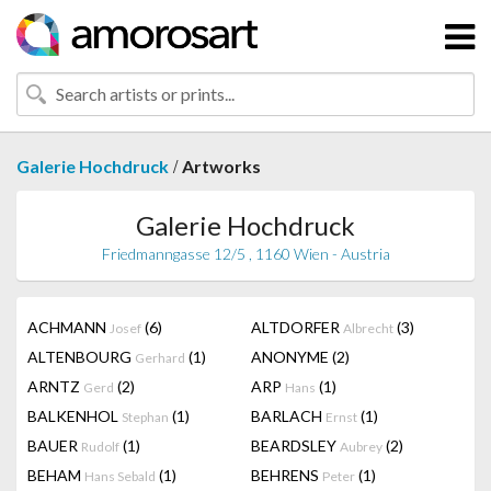
/
Galerie Hochdruck
Artworks
Galerie Hochdruck
Friedmanngasse 12/5 , 1160 Wien - Austria
ACHMANN
(6)
ALTDORFER
(3)
Josef
Albrecht
ALTENBOURG
(1)
ANONYME
(2)
Gerhard
ARNTZ
(2)
ARP
(1)
Gerd
Hans
BALKENHOL
(1)
BARLACH
(1)
Stephan
Ernst
BAUER
(1)
BEARDSLEY
(2)
Rudolf
Aubrey
BEHAM
(1)
BEHRENS
(1)
Hans Sebald
Peter