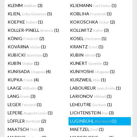
KLEMM
(3)
KLIEMANN
(1)
Walther
Carl-Heinz
KLIEN,
(5)
KOBLIHA
(1)
Erika Giovanna
Frantisek
KOEPKE
(1)
KOKOSCHKA
(2)
Robert
Oskar
KOLLER-PINELL
(1)
KOLLWITZ
(3)
Broncia
Käthe
KÖNIG
(2)
KOSEL
(1)
Friedrich
Hermann
KOVÁRNA
(1)
KRANTZ
(1)
Václav
Ernst
KUBICKI
(2)
KUBIN
(1)
Stanislaw
Alfred
KUBÍN
(1)
KUNERT
(1)
Otakar
Guenter
KUNISADA
(4)
KUNIYOSHI
(1)
Utagawa
Utagawa
KUPKA
(4)
KURZWEIL
(1)
Frank
Max
LAAGE
(3)
LABOUREUR
(1)
Wilhelm
Jean-Emile
LANG
(3)
LARIONOV
(1)
Erwin
Mikhail
LEGER
(1)
LEHEUTRE
(1)
Fernand
Gustave
LEPERE
(1)
LICHTENSTEIN
(3)
Auguste Louis
Roy
LÖFFLER
(2)
LUGINBÜHL
(1)
Berthold
Bernhard
MAATSCH
(3)
MAETZEL
(1)
Thilo
Emil