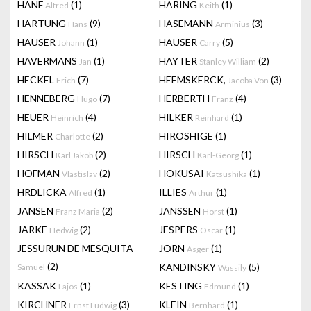
HANF
(1)
HARING
(1)
Alfred
Keith
HARTUNG
(9)
HASEMANN
(3)
Hans
Arminius
HAUSER
(1)
HAUSER
(5)
Johann
Carry
HAVERMANS
(1)
HAYTER
(2)
Jan
Stanley William
HECKEL
(7)
HEEMSKERCK,
(3)
Erich
Jacoba Von
HENNEBERG
(7)
HERBERTH
(4)
Hugo
Franz
HEUER
(4)
HILKER
(1)
Heinrich
Reinhard
HILMER
(2)
HIROSHIGE
(1)
Charlotte
HIRSCH
(2)
HIRSCH
(1)
Karl Jakob
Karl-Georg
HOFMAN
(2)
HOKUSAI
(1)
Vlastislav
Katsushika
HRDLICKA
(1)
ILLIES
(1)
Alfred
Arthur
JANSEN
(2)
JANSSEN
(1)
Franz Maria
Horst
JARKE
(2)
JESPERS
(1)
Hedwig
Oscar
JESSURUN DE MESQUITA
JORN
(1)
Asger
(2)
KANDINSKY
(5)
Samuel
Wassily
KASSAK
(1)
KESTING
(1)
Lajos
Edmund
KIRCHNER
(3)
KLEIN
(1)
Ernst Ludwig
Bernhard