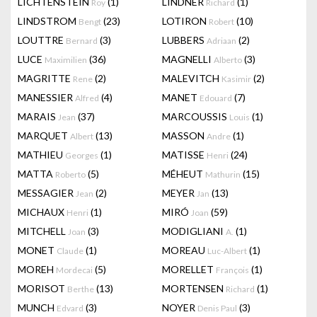
LICHTENSTEIN
(1)
LINDNER
(1)
Roy
Richard
LINDSTROM
(23)
LOTIRON
(10)
Bengt
Robert
LOUTTRE
(3)
LUBBERS
(2)
Bernard
Adriaan
LUCE
(36)
MAGNELLI
(3)
Maximilien
Alberto
MAGRITTE
(2)
MALEVITCH
(2)
Rene
Kasimir
MANESSIER
(4)
MANET
(7)
Alfred
Edouard
MARAIS
(37)
MARCOUSSIS
(1)
Jean
Louis
MARQUET
(13)
MASSON
(1)
Albert
Andre
MATHIEU
(1)
MATISSE
(24)
Georges
Henri
MATTA
(5)
MÉHEUT
(15)
Roberto
Mathurin
MESSAGIER
(2)
MEYER
(13)
Jean
Jan
MICHAUX
(1)
MIRÓ
(59)
Henri
Joan
MITCHELL
(3)
MODIGLIANI
(1)
Joan
A.
MONET
(1)
MOREAU
(1)
Claude
Luc-Albert
MOREH
(5)
MORELLET
(1)
Mordecai
François
MORISOT
(13)
MORTENSEN
(1)
Berthe
Richard
MUNCH
(3)
NOYER
(3)
Edvard
Denis Paul