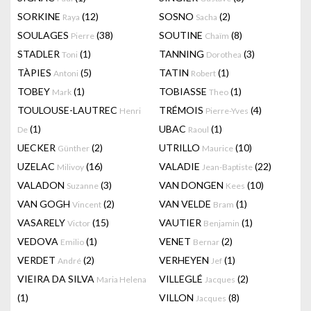
SORKINE
(12)
SOSNO
(2)
Raya
Sacha
SOULAGES
(38)
SOUTINE
(8)
Pierre
Chaïm
STADLER
(1)
TANNING
(3)
Toni
Dorothea
TÀPIES
(5)
TATIN
(1)
Antoni
Robert
TOBEY
(1)
TOBIASSE
(1)
Mark
Theo
TOULOUSE-LAUTREC
TRÉMOIS
(4)
Henri
Pierre-Yves
(1)
UBAC
(1)
De
Raoul
UECKER
(2)
UTRILLO
(10)
Günther
Maurice
UZELAC
(16)
VALADIE
(22)
Milivoy
Jean-Baptiste
VALADON
(3)
VAN DONGEN
(10)
Suzanne
Kees
VAN GOGH
(2)
VAN VELDE
(1)
Vincent
Bram
VASARELY
(15)
VAUTIER
(1)
Victor
Benjamin
VEDOVA
(1)
VENET
(2)
Emilio
Bernar
VERDET
(2)
VERHEYEN
(1)
André
Jef
VIEIRA DA SILVA
VILLEGLÉ
(2)
Maria Helena
Jacques
(1)
VILLON
(8)
Jacques