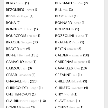
BERG
(1)
BERGMAN
(2)
Adrian
Ana-Eva
BEZOMBES
(1)
BILL
(3)
Roger
Max
BISSIERE
(1)
BLOC
(1)
Roger
André
BONA
(2)
BONNARD
(1)
Pierre
BONNEFOIT
(1)
BOURDELLE
(1)
Alain
BOURGEOIS
(1)
BOZZOLINI
(1)
Louise
Silvano
BRAQUE
(30)
BRAUNER
(1)
Georges
Victor
BRAYER
(9)
BRYEN
(6)
Yves
Camille
BUFFET
(135)
CALDER
(10)
Bernard
Alexander
CAMACHO
(1)
CARDENAS
(1)
Jorge
Augustin
CARZOU
(3)
CAVAILLES
(13)
Jean
Jules
CESAR
(4)
CEZANNE
(1)
Baldaccini
Paul
CHAGALL
(223)
CHILLIDA
(3)
Marc
Eduardo
CHIRICO (DE)
(1)
CHRISTO
(4)
Giorgio
Javacheff
CHU TEH CHUN
(1)
CIRY
(1)
Michel
CLAIRIN
(10)
CLAVÉ
(1)
Pierre-Eugène
Antoni
COMBAS
(3)
CONDO
(1)
Robert
George