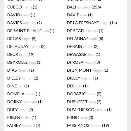
CUECO
(1)
DALI
(256)
Henri
Salvador
DAVID
(1)
DAVIE
(1)
David
Alan
DAVIES
(9)
DE LA FRESNAYE
(14)
Anthony
Roger
DE SAINT PHALLE
(1)
DE STAEL
(1)
Niki
Nicolas
DEGAS
(9)
DELAUNAY
(8)
Edgar
Sonia
DELAUNAY
(2)
DERAIN
(2)
Robert
André
DEUX
(19)
DEWASNE
(1)
Fred
Jean
DEYROLLE
(1)
DI ROSA
(3)
Jean
Hervé
DIAS
(1)
DIGNIMONT
(1)
Cicero
André
DILLEY
(2)
DILLEY
(1)
Ramon
Ramon
DINE
(1)
DIX
(1)
Jim
Otto
DOMELA
(1)
DORAZIO
(5)
César
Piero
DORNY
(1)
DUBUFFET
(2)
Bertrand
Jean
DUFY
(2)
DUMITRESCO
(1)
Raoul
Natalia
ERBEN
(1)
ERNST
(3)
Ulrich
Max
FAIREY
(7)
FASSIANOS
(19)
Shepard
Alecos