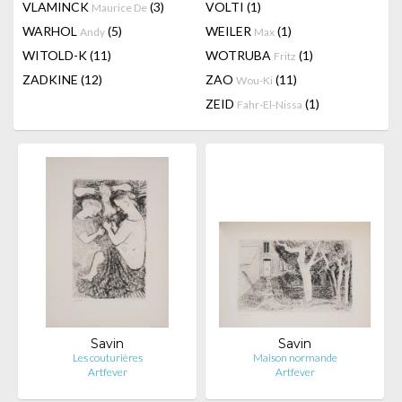
VLAMINCK
(3)
VOLTI
(1)
Maurice De
WARHOL
(5)
WEILER
(1)
Andy
Max
WITOLD-K
(11)
WOTRUBA
(1)
Fritz
ZADKINE
(12)
ZAO
(11)
Wou-Ki
ZEID
(1)
Fahr-El-Nissa
Savin
Savin
Les couturières
Maison normande
Artfever
Artfever