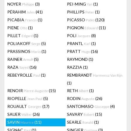
NOYER
(3)
PEI-MING
(1)
Philippe
Yan
PÉRAHIM
(41)
PHILLIPS
(1)
Jules
Peter
PICABIA
(1)
PICASSO
(120)
Francis
Pablo
PIENE
(1)
PIGNON
(11)
Otto
Edouard
PILLET
(1)
POLI
(8)
Edgard
Jacques
POLIAKOFF
(5)
PRANTL
(1)
Serge
Karl
PRASSINOS
(1)
PRATT
(16)
Mario
Hugo
RAINER
(5)
RAYMOND
(1)
Arnulf
RAZA
(16)
RAZZIA
(1)
Sayed
REBEYROLLE
(1)
REMBRANDT
Paul
Harmensz Van Rijn
(1)
RENOIR
(15)
RETH
(1)
Pierre-Auguste
Albert
RIOPELLE
(5)
RODIN
(26)
Jean-Paul
Auguste
ROUAULT
(17)
SANTOMASO
(4)
Georges
Giuseppe
SAUER
(26)
SAVARY
(15)
Walter
Robert
SAVIN
(11)
SEARLE
(1)
Maurice
Ronald
SIGNAC
(1)
SINGIER
(3)
Paul
Gustave