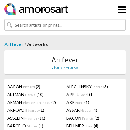
/
Artfever
Artworks
Artfever
, Paris - France
AARON
(2)
ALECHINSKY
(3)
Richard
Pierre
ALTMAN
(10)
APPEL
(1)
Harold
Karel
ARMAN
(2)
ARP
(1)
Pierre Fernandez
Hans
ARROYO
(1)
ASSAR
(4)
Eduardo
Nasser
ASSELIN
(10)
BACON
(2)
Maurice
Francis
BARCELO
(1)
BELLMER
(4)
Miquel
Hans