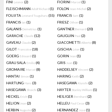
FINI
(2)
FIORINI
(1)
Leonor
Marcel
FLEISCHMANN
(1)
FOLON
(2)
Adolf Richard
Jean-Michel
FOUJITA
(55)
FRANCIS
(1)
Leonard Tsuguharu
Sam
FRANCIS
(1)
FRIESZ
(1)
Ian
Othon
GALANIS
(1)
GANTNER
(20)
Demetrius
Bernard
GARACHE
(12)
GAUGUIN
(2)
Claude
Paul
GAVEAU
(2)
GIACOMETTI
(8)
Claude
Alberto
GILOT
(18)
GISCHIA
(1)
Francoise
Léon
GOERG
(1)
GORIN
(1)
Edouard
Jean
GRAU SALA
(4)
GRIS
(1)
Emilio
Juan
GROMAIRE
(8)
HADDELSEY
(2)
Marcel
Vincent
HANTAI
(1)
HARING
(2)
Simon
Keith
HARTUNG
(3)
HASEGAWA
(2)
Hans
Kiyoshi
HASEGAWA
(3)
HAYTER
(1)
Shoichi
Stanley William
HECKEL
(1)
HEILIGER
(2)
Erich
Bernhard
HELION
(2)
HELLEU
(3)
Jean
Paul Cesar
HERBIN
(2)
HERNANDEZ
(1)
Auguste
Jose