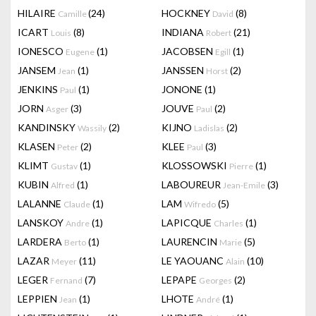
HILAIRE
(24)
HOCKNEY
(8)
Camille
David
ICART
(8)
INDIANA
(21)
Louis
Robert
IONESCO
(1)
JACOBSEN
(1)
Eugene
Egill
JANSEM
(1)
JANSSEN
(2)
Jean
Horst
JENKINS
(1)
JONONE
(1)
Paul
JORN
(3)
JOUVE
(2)
Asger
Paul
KANDINSKY
(2)
KIJNO
(2)
Wassily
Ladislas
KLASEN
(2)
KLEE
(3)
Peter
Paul
KLIMT
(1)
KLOSSOWSKI
(1)
Gustav
Pierre
KUBIN
(1)
LABOUREUR
(3)
Alfred
Jean-Emile
LALANNE
(1)
LAM
(5)
Claude
Wifredo
LANSKOY
(1)
LAPICQUE
(1)
Andre
Charles
LARDERA
(1)
LAURENCIN
(5)
Berto
Marie
LAZAR
(11)
LE YAOUANC
(10)
Meyer
Alain
LEGER
(7)
LEPAPE
(2)
Fernand
Georges
LEPPIEN
(1)
LHOTE
(1)
Jean
André