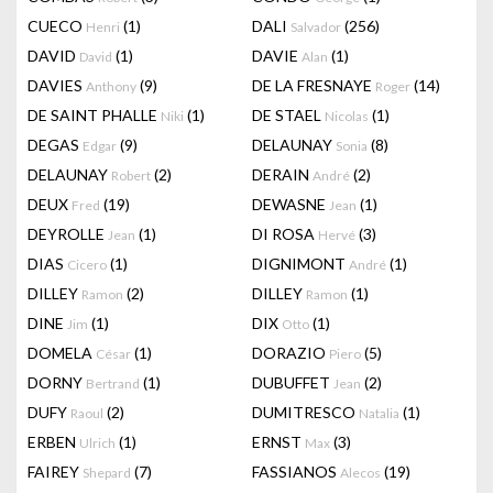
CUECO
(1)
DALI
(256)
Henri
Salvador
DAVID
(1)
DAVIE
(1)
David
Alan
DAVIES
(9)
DE LA FRESNAYE
(14)
Anthony
Roger
DE SAINT PHALLE
(1)
DE STAEL
(1)
Niki
Nicolas
DEGAS
(9)
DELAUNAY
(8)
Edgar
Sonia
DELAUNAY
(2)
DERAIN
(2)
Robert
André
DEUX
(19)
DEWASNE
(1)
Fred
Jean
DEYROLLE
(1)
DI ROSA
(3)
Jean
Hervé
DIAS
(1)
DIGNIMONT
(1)
Cicero
André
DILLEY
(2)
DILLEY
(1)
Ramon
Ramon
DINE
(1)
DIX
(1)
Jim
Otto
DOMELA
(1)
DORAZIO
(5)
César
Piero
DORNY
(1)
DUBUFFET
(2)
Bertrand
Jean
DUFY
(2)
DUMITRESCO
(1)
Raoul
Natalia
ERBEN
(1)
ERNST
(3)
Ulrich
Max
FAIREY
(7)
FASSIANOS
(19)
Shepard
Alecos