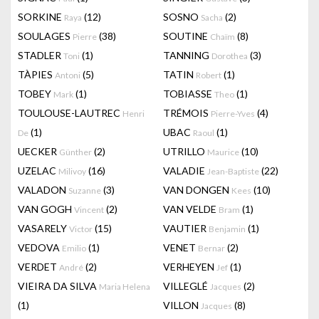
SORKINE
(12)
SOSNO
(2)
Raya
Sacha
SOULAGES
(38)
SOUTINE
(8)
Pierre
Chaïm
STADLER
(1)
TANNING
(3)
Toni
Dorothea
TÀPIES
(5)
TATIN
(1)
Antoni
Robert
TOBEY
(1)
TOBIASSE
(1)
Mark
Theo
TOULOUSE-LAUTREC
TRÉMOIS
(4)
Henri
Pierre-Yves
(1)
UBAC
(1)
De
Raoul
UECKER
(2)
UTRILLO
(10)
Günther
Maurice
UZELAC
(16)
VALADIE
(22)
Milivoy
Jean-Baptiste
VALADON
(3)
VAN DONGEN
(10)
Suzanne
Kees
VAN GOGH
(2)
VAN VELDE
(1)
Vincent
Bram
VASARELY
(15)
VAUTIER
(1)
Victor
Benjamin
VEDOVA
(1)
VENET
(2)
Emilio
Bernar
VERDET
(2)
VERHEYEN
(1)
André
Jef
VIEIRA DA SILVA
VILLEGLÉ
(2)
Maria Helena
Jacques
(1)
VILLON
(8)
Jacques