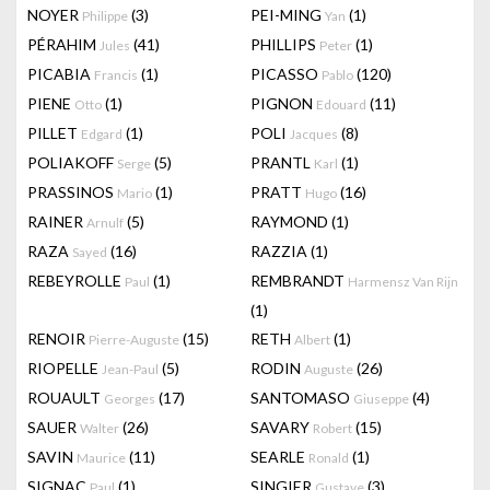
NOYER
(3)
PEI-MING
(1)
Philippe
Yan
PÉRAHIM
(41)
PHILLIPS
(1)
Jules
Peter
PICABIA
(1)
PICASSO
(120)
Francis
Pablo
PIENE
(1)
PIGNON
(11)
Otto
Edouard
PILLET
(1)
POLI
(8)
Edgard
Jacques
POLIAKOFF
(5)
PRANTL
(1)
Serge
Karl
PRASSINOS
(1)
PRATT
(16)
Mario
Hugo
RAINER
(5)
RAYMOND
(1)
Arnulf
RAZA
(16)
RAZZIA
(1)
Sayed
REBEYROLLE
(1)
REMBRANDT
Paul
Harmensz Van Rijn
(1)
RENOIR
(15)
RETH
(1)
Pierre-Auguste
Albert
RIOPELLE
(5)
RODIN
(26)
Jean-Paul
Auguste
ROUAULT
(17)
SANTOMASO
(4)
Georges
Giuseppe
SAUER
(26)
SAVARY
(15)
Walter
Robert
SAVIN
(11)
SEARLE
(1)
Maurice
Ronald
SIGNAC
(1)
SINGIER
(3)
Paul
Gustave