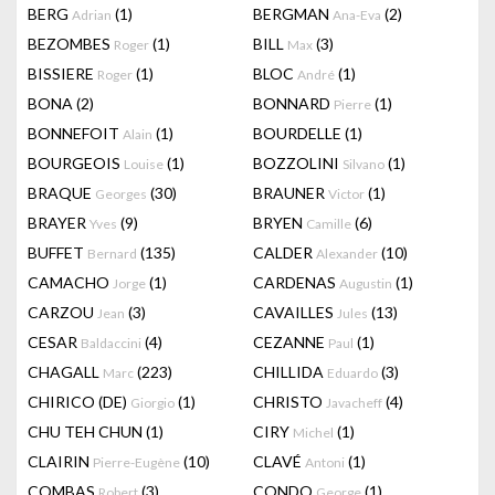
BERG
(1)
BERGMAN
(2)
Adrian
Ana-Eva
BEZOMBES
(1)
BILL
(3)
Roger
Max
BISSIERE
(1)
BLOC
(1)
Roger
André
BONA
(2)
BONNARD
(1)
Pierre
BONNEFOIT
(1)
BOURDELLE
(1)
Alain
BOURGEOIS
(1)
BOZZOLINI
(1)
Louise
Silvano
BRAQUE
(30)
BRAUNER
(1)
Georges
Victor
BRAYER
(9)
BRYEN
(6)
Yves
Camille
BUFFET
(135)
CALDER
(10)
Bernard
Alexander
CAMACHO
(1)
CARDENAS
(1)
Jorge
Augustin
CARZOU
(3)
CAVAILLES
(13)
Jean
Jules
CESAR
(4)
CEZANNE
(1)
Baldaccini
Paul
CHAGALL
(223)
CHILLIDA
(3)
Marc
Eduardo
CHIRICO (DE)
(1)
CHRISTO
(4)
Giorgio
Javacheff
CHU TEH CHUN
(1)
CIRY
(1)
Michel
CLAIRIN
(10)
CLAVÉ
(1)
Pierre-Eugène
Antoni
COMBAS
(3)
CONDO
(1)
Robert
George