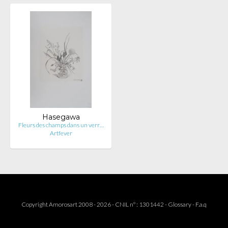
Hasegawa
Fleurs des champs dans un verr…
Artfever
Copyright Amorosart 2008 - 2026 - CNIL n° : 1301442 -
Glossary
-
F.a.q