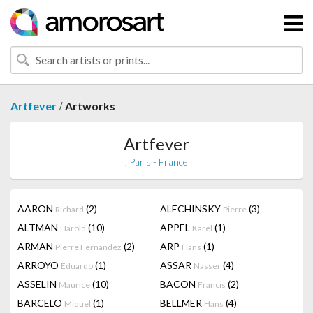
/
Artfever
Artworks
Artfever
, Paris - France
AARON
(2)
ALECHINSKY
(3)
Richard
Pierre
ALTMAN
(10)
APPEL
(1)
Harold
Karel
ARMAN
(2)
ARP
(1)
Pierre Fernandez
Hans
ARROYO
(1)
ASSAR
(4)
Eduardo
Nasser
ASSELIN
(10)
BACON
(2)
Maurice
Francis
BARCELO
(1)
BELLMER
(4)
Miquel
Hans