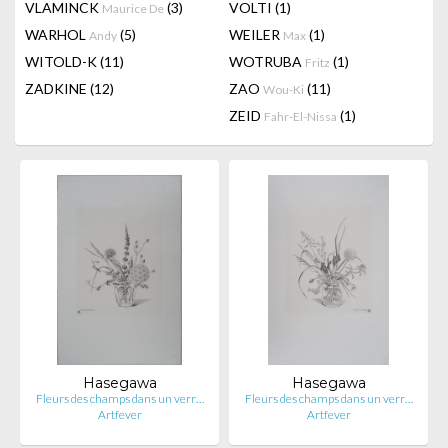
VLAMINCK
(3)
VOLTI
(1)
Maurice De
WARHOL
(5)
WEILER
(1)
Andy
Max
WITOLD-K
(11)
WOTRUBA
(1)
Fritz
ZADKINE
(12)
ZAO
(11)
Wou-Ki
ZEID
(1)
Fahr-El-Nissa
Hasegawa
Hasegawa
Fleurs des champs dans un verr…
Fleurs des champs dans un verr…
Artfever
Artfever