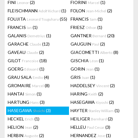
FINI
(2)
FIORINI
(1)
Leonor
Marcel
FLEISCHMANN
(1)
FOLON
(2)
Adolf Richard
Jean-Michel
FOUJITA
(55)
FRANCIS
(1)
Leonard Tsuguharu
Sam
FRANCIS
(1)
FRIESZ
(1)
Ian
Othon
GALANIS
(1)
GANTNER
(20)
Demetrius
Bernard
GARACHE
(12)
GAUGUIN
(2)
Claude
Paul
GAVEAU
(2)
GIACOMETTI
(8)
Claude
Alberto
GILOT
(18)
GISCHIA
(1)
Francoise
Léon
GOERG
(1)
GORIN
(1)
Edouard
Jean
GRAU SALA
(4)
GRIS
(1)
Emilio
Juan
GROMAIRE
(8)
HADDELSEY
(2)
Marcel
Vincent
HANTAI
(1)
HARING
(2)
Simon
Keith
HARTUNG
(3)
HASEGAWA
(2)
Hans
Kiyoshi
HASEGAWA
(3)
HAYTER
(1)
Shoichi
Stanley William
HECKEL
(1)
HEILIGER
(2)
Erich
Bernhard
HELION
(2)
HELLEU
(3)
Jean
Paul Cesar
HERBIN
(2)
HERNANDEZ
(1)
Auguste
Jose