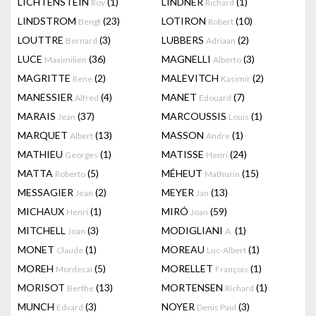
LICHTENSTEIN
(1)
LINDNER
(1)
Roy
Richard
LINDSTROM
(23)
LOTIRON
(10)
Bengt
Robert
LOUTTRE
(3)
LUBBERS
(2)
Bernard
Adriaan
LUCE
(36)
MAGNELLI
(3)
Maximilien
Alberto
MAGRITTE
(2)
MALEVITCH
(2)
Rene
Kasimir
MANESSIER
(4)
MANET
(7)
Alfred
Edouard
MARAIS
(37)
MARCOUSSIS
(1)
Jean
Louis
MARQUET
(13)
MASSON
(1)
Albert
Andre
MATHIEU
(1)
MATISSE
(24)
Georges
Henri
MATTA
(5)
MÉHEUT
(15)
Roberto
Mathurin
MESSAGIER
(2)
MEYER
(13)
Jean
Jan
MICHAUX
(1)
MIRÓ
(59)
Henri
Joan
MITCHELL
(3)
MODIGLIANI
(1)
Joan
A.
MONET
(1)
MOREAU
(1)
Claude
Luc-Albert
MOREH
(5)
MORELLET
(1)
Mordecai
François
MORISOT
(13)
MORTENSEN
(1)
Berthe
Richard
MUNCH
(3)
NOYER
(3)
Edvard
Denis Paul