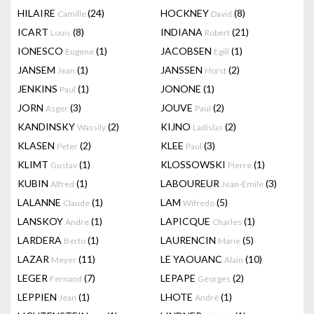
HILAIRE
(24)
HOCKNEY
(8)
Camille
David
ICART
(8)
INDIANA
(21)
Louis
Robert
IONESCO
(1)
JACOBSEN
(1)
Eugene
Egill
JANSEM
(1)
JANSSEN
(2)
Jean
Horst
JENKINS
(1)
JONONE
(1)
Paul
JORN
(3)
JOUVE
(2)
Asger
Paul
KANDINSKY
(2)
KIJNO
(2)
Wassily
Ladislas
KLASEN
(2)
KLEE
(3)
Peter
Paul
KLIMT
(1)
KLOSSOWSKI
(1)
Gustav
Pierre
KUBIN
(1)
LABOUREUR
(3)
Alfred
Jean-Emile
LALANNE
(1)
LAM
(5)
Claude
Wifredo
LANSKOY
(1)
LAPICQUE
(1)
Andre
Charles
LARDERA
(1)
LAURENCIN
(5)
Berto
Marie
LAZAR
(11)
LE YAOUANC
(10)
Meyer
Alain
LEGER
(7)
LEPAPE
(2)
Fernand
Georges
LEPPIEN
(1)
LHOTE
(1)
Jean
André