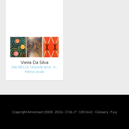
Vieira Da Silva
XXe SIÈCLE. Nouvelle série - X…
Patrice Jeudy
Copyright Amorosart 2008 - 2026 - CNIL n° : 1301442 -
Glossary
-
F.a.q