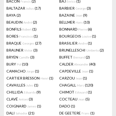
BACON
(2)
BAJ
(1)
Francis
Enrico
BALTAZAR
(17)
BARBIER
(3)
Julius
George
BAYA
(2)
BAZAINE
(9)
Jean
BEAUDIN
(2)
BELLMER
(10)
André
Hans
BONFILS
(1)
BONNARD
(6)
Robert
Pierre
BORES
(1)
BOURGEOIS
(1)
Francisco
Louise
BRAQUE
(27)
BRASILIER
(1)
Georges
Andre
BRAUNER
(3)
BRUNELLESCHI
(2)
Victor
Umberto
BRYEN
(3)
BUFFET
(2)
Camille
Bernard
BURY
(10)
CALDER
(40)
Pol
Alexander
CAMACHO
(1)
CAPDEVILLE
(1)
Jorge
Jean
CARTIER BRESSON
(1)
CARZOU
(1)
Henri
Jean
CAVAILLES
(1)
CHAGALL
(120)
Jules
Marc
CHILLIDA
(9)
CHIMOT
(1)
Eduardo
Edouard
CLAVÉ
(3)
COCTEAU
(5)
Antoni
Jean
COIGNARD
(1)
DADO
(1)
James
DALI
(21)
DE GEETERE
(1)
Salvador
Frans