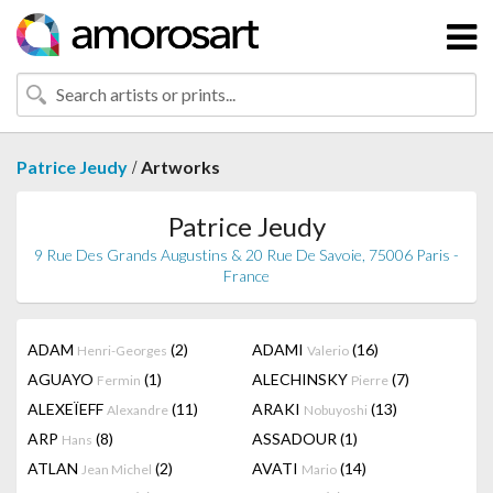
/
Patrice Jeudy
Artworks
Patrice Jeudy
9 Rue Des Grands Augustins & 20 Rue De Savoie, 75006 Paris -
France
ADAM
(2)
ADAMI
(16)
Henri-Georges
Valerio
AGUAYO
(1)
ALECHINSKY
(7)
Fermin
Pierre
ALEXEÏEFF
(11)
ARAKI
(13)
Alexandre
Nobuyoshi
ARP
(8)
ASSADOUR
(1)
Hans
ATLAN
(2)
AVATI
(14)
Jean Michel
Mario