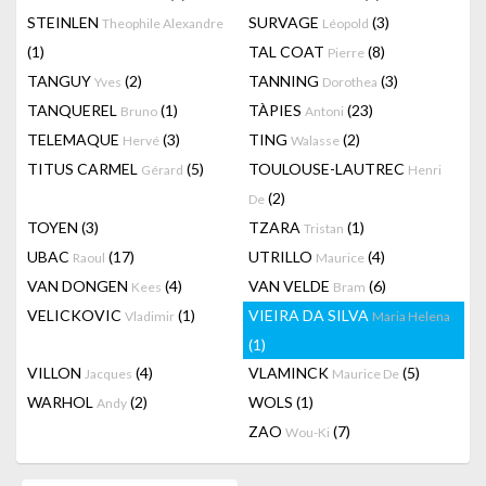
STEINLEN
SURVAGE
(3)
Theophile Alexandre
Léopold
(1)
TAL COAT
(8)
Pierre
TANGUY
(2)
TANNING
(3)
Yves
Dorothea
TANQUEREL
(1)
TÀPIES
(23)
Bruno
Antoni
TELEMAQUE
(3)
TING
(2)
Hervé
Walasse
TITUS CARMEL
(5)
TOULOUSE-LAUTREC
Gérard
Henri
(2)
De
TOYEN
(3)
TZARA
(1)
Tristan
UBAC
(17)
UTRILLO
(4)
Raoul
Maurice
VAN DONGEN
(4)
VAN VELDE
(6)
Kees
Bram
VELICKOVIC
(1)
VIEIRA DA SILVA
Vladimir
Maria Helena
(1)
VILLON
(4)
VLAMINCK
(5)
Jacques
Maurice De
WARHOL
(2)
WOLS
(1)
Andy
ZAO
(7)
Wou-Ki