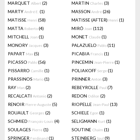
MARQUET
(2)
MARTIN
(3)
Albert
Charles
MARTY
(1)
MASSON
(26)
André E.
Andre
MATISSE
(58)
MATISSE (AFTER)
(1)
Henri
Henri
MATTA
(4)
MIRÓ
(112)
Roberto
Joan
MITCHELL
(1)
MONET
(1)
Joan
Claude
MONORY
(3)
PALAZUELO
(11)
Jacques
Pablo
PAPART
(5)
PICABIA
(1)
Max
Francis
PICASSO
(56)
PINCEMIN
(1)
Pablo
Jean-Pierre
PISSARRO
(1)
POLIAKOFF
(1)
Camille
Serge
PRASSINOS
(1)
PRINNER
(3)
Mario
Anton
RAY
(2)
REBEYROLLE
(7)
Man
Paul
RECALCATI
(2)
REDON
(2)
Antonio
Odilon
RENOIR
(5)
RIOPELLE
(13)
Pierre-Auguste
Jean-Paul
ROUAULT
(2)
SCHIELE
(1)
Georges
Egon
SCHMIED
(4)
SELIGMANN
(1)
François-Louis
Kurt
SOULAGES
(1)
SOUTINE
(1)
Pierre
Chaïm
SPRINGER
(1)
STEINBERG
(9)
Ferdinand
Saul