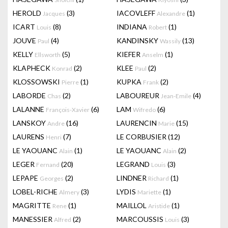
HEROLD
(3)
IACOVLEFF
(1)
Jacques
Alexandre
ICART
(8)
INDIANA
(1)
Louis
Robert
JOUVE
(4)
KANDINSKY
(13)
Paul
Wassily
KELLY
(5)
KIEFER
(1)
Ellsworth
Anselm
KLAPHECK
(2)
KLEE
(2)
Konrad
Paul
KLOSSOWSKI
(1)
KUPKA
(2)
Pierre
Frank
LABORDE
(2)
LABOUREUR
(4)
Chas
Jean-Emile
LALANNE
(6)
LAM
(6)
François-Xavier
Wifredo
LANSKOY
(16)
LAURENCIN
(15)
Andre
Marie
LAURENS
(7)
LE CORBUSIER
(12)
Henri
LE YAOUANC
(1)
LE YAOUANC
(2)
Alain
Alain
LEGER
(20)
LEGRAND
(3)
Fernand
Louis
LEPAPE
(2)
LINDNER
(1)
Georges
Richard
LOBEL-RICHE
(3)
LYDIS
(1)
Almery
Mariette
MAGRITTE
(1)
MAILLOL
(1)
Rene
Aristide
MANESSIER
(2)
MARCOUSSIS
(3)
Alfred
Louis