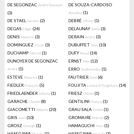
DE SEGONZAC
DE SOUZA-CARDOSO
André Dunoyer
(1)
(3)
Amadeo
DE STAEL
(2)
DEBRÉ
(1)
Nicolas
Olivier
DEGAS
(24)
DELAUNAY
(3)
Edgar
Sonia
DENIS
(3)
DERAIN
(3)
Maurice
André
DOMINGUEZ
(3)
DUBUFFET
(10)
Oscar
Jean
DUCHAMP
(1)
DUFY
(14)
Marcel
Raoul
DUNOYER DE SEGONZAC
ERNST
(12)
Max
(1)
ERRO
(1)
André
Gudmundur
ESTEVE
(1)
FAUTRIER
(6)
Maurice
Jean
FIEDLER
(5)
FOUJITA
(14)
François
Leonard Tsuguharu
FRIEDLAENDER
(1)
FRIESZ
(1)
Johnny
Othon
GARACHE
(8)
GENTILINI
(1)
Claude
Franco
GIACOMETTI
(20)
GRAU SALA
(1)
Alberto
Emilio
GRIS
(10)
GROMAIRE
(2)
Juan
Marcel
GROSZ
(1)
HAMAGUCHI
(1)
George
Yozo
HASEGAWA
(1)
HASEGAWA
(3)
Shoichi
Kiyoshi