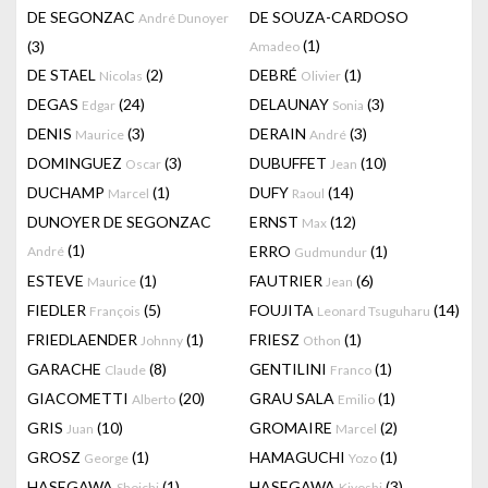
DE SEGONZAC
DE SOUZA-CARDOSO
André Dunoyer
(1)
(3)
Amadeo
DE STAEL
(2)
DEBRÉ
(1)
Nicolas
Olivier
DEGAS
(24)
DELAUNAY
(3)
Edgar
Sonia
DENIS
(3)
DERAIN
(3)
Maurice
André
DOMINGUEZ
(3)
DUBUFFET
(10)
Oscar
Jean
DUCHAMP
(1)
DUFY
(14)
Marcel
Raoul
DUNOYER DE SEGONZAC
ERNST
(12)
Max
(1)
ERRO
(1)
André
Gudmundur
ESTEVE
(1)
FAUTRIER
(6)
Maurice
Jean
FIEDLER
(5)
FOUJITA
(14)
François
Leonard Tsuguharu
FRIEDLAENDER
(1)
FRIESZ
(1)
Johnny
Othon
GARACHE
(8)
GENTILINI
(1)
Claude
Franco
GIACOMETTI
(20)
GRAU SALA
(1)
Alberto
Emilio
GRIS
(10)
GROMAIRE
(2)
Juan
Marcel
GROSZ
(1)
HAMAGUCHI
(1)
George
Yozo
HASEGAWA
(1)
HASEGAWA
(3)
Shoichi
Kiyoshi