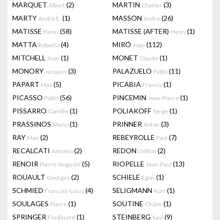
MARQUET
(2)
MARTIN
(3)
Albert
Charles
MARTY
(1)
MASSON
(26)
André E.
Andre
MATISSE
(58)
MATISSE (AFTER)
(1)
Henri
Henri
MATTA
(4)
MIRÓ
(112)
Roberto
Joan
MITCHELL
(1)
MONET
(1)
Joan
Claude
MONORY
(3)
PALAZUELO
(11)
Jacques
Pablo
PAPART
(5)
PICABIA
(1)
Max
Francis
PICASSO
(56)
PINCEMIN
(1)
Pablo
Jean-Pierre
PISSARRO
(1)
POLIAKOFF
(1)
Camille
Serge
PRASSINOS
(1)
PRINNER
(3)
Mario
Anton
RAY
(2)
REBEYROLLE
(7)
Man
Paul
RECALCATI
(2)
REDON
(2)
Antonio
Odilon
RENOIR
(5)
RIOPELLE
(13)
Pierre-Auguste
Jean-Paul
ROUAULT
(2)
SCHIELE
(1)
Georges
Egon
SCHMIED
(4)
SELIGMANN
(1)
François-Louis
Kurt
SOULAGES
(1)
SOUTINE
(1)
Pierre
Chaïm
SPRINGER
(1)
STEINBERG
(9)
Ferdinand
Saul