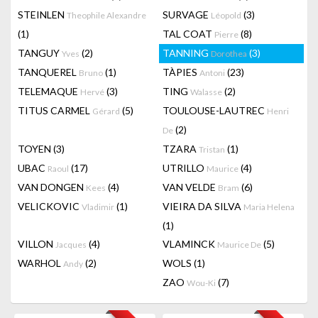
STEINLEN
SURVAGE
(3)
Theophile Alexandre
Léopold
(1)
TAL COAT
(8)
Pierre
TANGUY
(2)
TANNING
(3)
Yves
Dorothea
TANQUEREL
(1)
TÀPIES
(23)
Bruno
Antoni
TELEMAQUE
(3)
TING
(2)
Hervé
Walasse
TITUS CARMEL
(5)
TOULOUSE-LAUTREC
Gérard
Henri
(2)
De
TOYEN
(3)
TZARA
(1)
Tristan
UBAC
(17)
UTRILLO
(4)
Raoul
Maurice
VAN DONGEN
(4)
VAN VELDE
(6)
Kees
Bram
VELICKOVIC
(1)
VIEIRA DA SILVA
Vladimir
Maria Helena
(1)
VILLON
(4)
VLAMINCK
(5)
Jacques
Maurice De
WARHOL
(2)
WOLS
(1)
Andy
ZAO
(7)
Wou-Ki