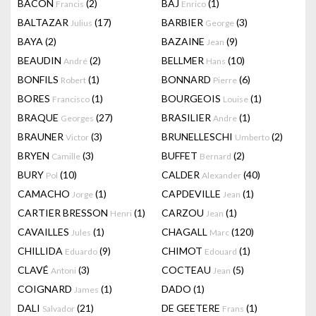
BACON
(2)
BAJ
(1)
Francis
Enrico
BALTAZAR
(17)
BARBIER
(3)
Julius
George
BAYA
(2)
BAZAINE
(9)
Jean
BEAUDIN
(2)
BELLMER
(10)
André
Hans
BONFILS
(1)
BONNARD
(6)
Robert
Pierre
BORES
(1)
BOURGEOIS
(1)
Francisco
Louise
BRAQUE
(27)
BRASILIER
(1)
Georges
Andre
BRAUNER
(3)
BRUNELLESCHI
(2)
Victor
Umberto
BRYEN
(3)
BUFFET
(2)
Camille
Bernard
BURY
(10)
CALDER
(40)
Pol
Alexander
CAMACHO
(1)
CAPDEVILLE
(1)
Jorge
Jean
CARTIER BRESSON
(1)
CARZOU
(1)
Henri
Jean
CAVAILLES
(1)
CHAGALL
(120)
Jules
Marc
CHILLIDA
(9)
CHIMOT
(1)
Eduardo
Edouard
CLAVÉ
(3)
COCTEAU
(5)
Antoni
Jean
COIGNARD
(1)
DADO
(1)
James
DALI
(21)
DE GEETERE
(1)
Salvador
Frans