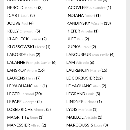
HEROLD
(3)
IACOVLEFF
(1)
Jacques
Alexandre
ICART
(8)
INDIANA
(1)
Louis
Robert
JOUVE
(4)
KANDINSKY
(13)
Paul
Wassily
KELLY
(5)
KIEFER
(1)
Ellsworth
Anselm
KLAPHECK
(2)
KLEE
(2)
Konrad
Paul
KLOSSOWSKI
(1)
KUPKA
(2)
Pierre
Frank
LABORDE
(2)
LABOUREUR
(4)
Chas
Jean-Emile
LALANNE
(6)
LAM
(6)
François-Xavier
Wifredo
LANSKOY
(16)
LAURENCIN
(15)
Andre
Marie
LAURENS
(7)
LE CORBUSIER
(12)
Henri
LE YAOUANC
(1)
LE YAOUANC
(2)
Alain
Alain
LEGER
(20)
LEGRAND
(3)
Fernand
Louis
LEPAPE
(2)
LINDNER
(1)
Georges
Richard
LOBEL-RICHE
(3)
LYDIS
(1)
Almery
Mariette
MAGRITTE
(1)
MAILLOL
(1)
Rene
Aristide
MANESSIER
(2)
MARCOUSSIS
(3)
Alfred
Louis