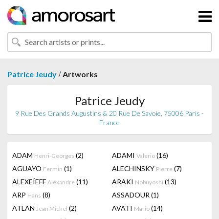
/
Patrice Jeudy
Artworks
Patrice Jeudy
9 Rue Des Grands Augustins & 20 Rue De Savoie, 75006 Paris -
France
ADAM
(2)
ADAMI
(16)
Henri-Georges
Valerio
AGUAYO
(1)
ALECHINSKY
(7)
Fermin
Pierre
ALEXEÏEFF
(11)
ARAKI
(13)
Alexandre
Nobuyoshi
ARP
(8)
ASSADOUR
(1)
Hans
ATLAN
(2)
AVATI
(14)
Jean Michel
Mario