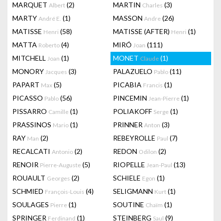
MARQUET
(2)
MARTIN
(3)
Albert
Charles
MARTY
(1)
MASSON
(26)
André E.
Andre
MATISSE
(58)
MATISSE (AFTER)
(1)
Henri
Henri
MATTA
(4)
MIRÓ
(111)
Roberto
Joan
MITCHELL
(1)
MONET
(1)
Joan
Claude
MONORY
(3)
PALAZUELO
(11)
Jacques
Pablo
PAPART
(5)
PICABIA
(1)
Max
Francis
PICASSO
(56)
PINCEMIN
(1)
Pablo
Jean-Pierre
PISSARRO
(1)
POLIAKOFF
(1)
Camille
Serge
PRASSINOS
(1)
PRINNER
(3)
Mario
Anton
RAY
(2)
REBEYROLLE
(7)
Man
Paul
RECALCATI
(2)
REDON
(2)
Antonio
Odilon
RENOIR
(5)
RIOPELLE
(13)
Pierre-Auguste
Jean-Paul
ROUAULT
(2)
SCHIELE
(1)
Georges
Egon
SCHMIED
(4)
SELIGMANN
(1)
François-Louis
Kurt
SOULAGES
(1)
SOUTINE
(1)
Pierre
Chaïm
SPRINGER
(1)
STEINBERG
(9)
Ferdinand
Saul