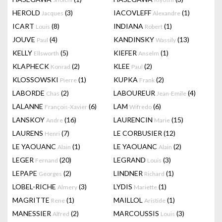
HEROLD
(3)
IACOVLEFF
(1)
Jacques
Alexandre
ICART
(8)
INDIANA
(1)
Louis
Robert
JOUVE
(4)
KANDINSKY
(13)
Paul
Wassily
KELLY
(5)
KIEFER
(1)
Ellsworth
Anselm
KLAPHECK
(2)
KLEE
(2)
Konrad
Paul
KLOSSOWSKI
(1)
KUPKA
(2)
Pierre
Frank
LABORDE
(2)
LABOUREUR
(4)
Chas
Jean-Emile
LALANNE
(6)
LAM
(6)
François-Xavier
Wifredo
LANSKOY
(16)
LAURENCIN
(15)
Andre
Marie
LAURENS
(7)
LE CORBUSIER
(12)
Henri
LE YAOUANC
(1)
LE YAOUANC
(2)
Alain
Alain
LEGER
(20)
LEGRAND
(3)
Fernand
Louis
LEPAPE
(2)
LINDNER
(1)
Georges
Richard
LOBEL-RICHE
(3)
LYDIS
(1)
Almery
Mariette
MAGRITTE
(1)
MAILLOL
(1)
Rene
Aristide
MANESSIER
(2)
MARCOUSSIS
(3)
Alfred
Louis