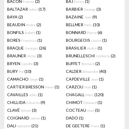
BACON
(2)
BAJ
(1)
Francis
Enrico
BALTAZAR
(17)
BARBIER
(3)
Julius
George
BAYA
(2)
BAZAINE
(9)
Jean
BEAUDIN
(2)
BELLMER
(10)
André
Hans
BONFILS
(1)
BONNARD
(6)
Robert
Pierre
BORES
(1)
BOURGEOIS
(1)
Francisco
Louise
BRAQUE
(26)
BRASILIER
(1)
Georges
Andre
BRAUNER
(3)
BRUNELLESCHI
(2)
Victor
Umberto
BRYEN
(3)
BUFFET
(2)
Camille
Bernard
BURY
(10)
CALDER
(40)
Pol
Alexander
CAMACHO
(1)
CAPDEVILLE
(1)
Jorge
Jean
CARTIER BRESSON
(1)
CARZOU
(1)
Henri
Jean
CAVAILLES
(1)
CHAGALL
(120)
Jules
Marc
CHILLIDA
(9)
CHIMOT
(1)
Eduardo
Edouard
CLAVÉ
(3)
COCTEAU
(5)
Antoni
Jean
COIGNARD
(1)
DADO
(1)
James
DALI
(21)
DE GEETERE
(1)
Salvador
Frans