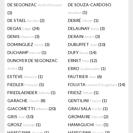
DE SEGONZAC
DE SOUZA-CARDOSO
André Dunoyer
(1)
(3)
Amadeo
DE STAEL
(2)
DEBRÉ
(1)
Nicolas
Olivier
DEGAS
(24)
DELAUNAY
(3)
Edgar
Sonia
DENIS
(3)
DERAIN
(3)
Maurice
André
DOMINGUEZ
(3)
DUBUFFET
(10)
Oscar
Jean
DUCHAMP
(1)
DUFY
(14)
Marcel
Raoul
DUNOYER DE SEGONZAC
ERNST
(12)
Max
(1)
ERRO
(1)
André
Gudmundur
ESTEVE
(1)
FAUTRIER
(6)
Maurice
Jean
FIEDLER
(5)
FOUJITA
(14)
François
Leonard Tsuguharu
FRIEDLAENDER
(1)
FRIESZ
(1)
Johnny
Othon
GARACHE
(8)
GENTILINI
(1)
Claude
Franco
GIACOMETTI
(20)
GRAU SALA
(1)
Alberto
Emilio
GRIS
(10)
GROMAIRE
(2)
Juan
Marcel
GROSZ
(1)
HAMAGUCHI
(1)
George
Yozo
HASEGAWA
(1)
HASEGAWA
(3)
Shoichi
Kiyoshi