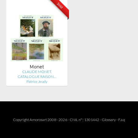
Sold
Monet
CLAUDE MONET.
CATALOGUE RAISON…
Patrice Jeudy
Copyright Amorosart 2008 - 2026 - CNIL n° : 1301442 -
Glossary
-
F.a.q