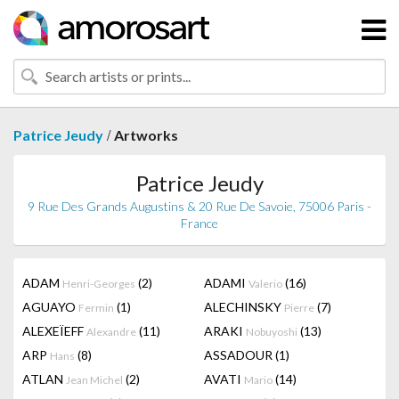
/
Patrice Jeudy
Artworks
Patrice Jeudy
9 Rue Des Grands Augustins & 20 Rue De Savoie, 75006 Paris -
France
ADAM
(2)
ADAMI
(16)
Henri-Georges
Valerio
AGUAYO
(1)
ALECHINSKY
(7)
Fermin
Pierre
ALEXEÏEFF
(11)
ARAKI
(13)
Alexandre
Nobuyoshi
ARP
(8)
ASSADOUR
(1)
Hans
ATLAN
(2)
AVATI
(14)
Jean Michel
Mario