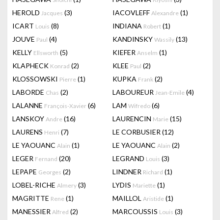
HEROLD
(3)
IACOVLEFF
(1)
Jacques
Alexandre
ICART
(8)
INDIANA
(1)
Louis
Robert
JOUVE
(4)
KANDINSKY
(13)
Paul
Wassily
KELLY
(5)
KIEFER
(1)
Ellsworth
Anselm
KLAPHECK
(2)
KLEE
(2)
Konrad
Paul
KLOSSOWSKI
(1)
KUPKA
(2)
Pierre
Frank
LABORDE
(2)
LABOUREUR
(4)
Chas
Jean-Emile
LALANNE
(6)
LAM
(6)
François-Xavier
Wifredo
LANSKOY
(16)
LAURENCIN
(15)
Andre
Marie
LAURENS
(7)
LE CORBUSIER
(12)
Henri
LE YAOUANC
(1)
LE YAOUANC
(2)
Alain
Alain
LEGER
(20)
LEGRAND
(3)
Fernand
Louis
LEPAPE
(2)
LINDNER
(1)
Georges
Richard
LOBEL-RICHE
(3)
LYDIS
(1)
Almery
Mariette
MAGRITTE
(1)
MAILLOL
(1)
Rene
Aristide
MANESSIER
(2)
MARCOUSSIS
(3)
Alfred
Louis