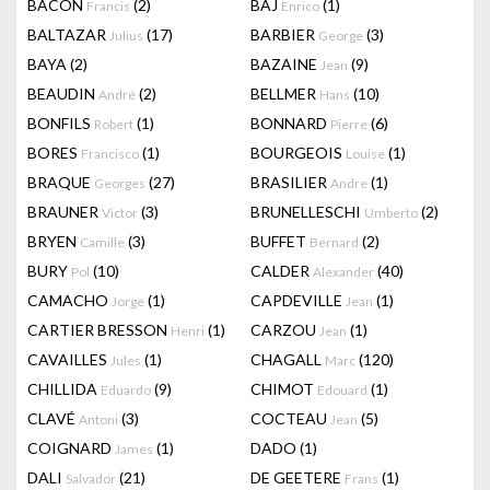
BACON
(2)
BAJ
(1)
Francis
Enrico
BALTAZAR
(17)
BARBIER
(3)
Julius
George
BAYA
(2)
BAZAINE
(9)
Jean
BEAUDIN
(2)
BELLMER
(10)
André
Hans
BONFILS
(1)
BONNARD
(6)
Robert
Pierre
BORES
(1)
BOURGEOIS
(1)
Francisco
Louise
BRAQUE
(27)
BRASILIER
(1)
Georges
Andre
BRAUNER
(3)
BRUNELLESCHI
(2)
Victor
Umberto
BRYEN
(3)
BUFFET
(2)
Camille
Bernard
BURY
(10)
CALDER
(40)
Pol
Alexander
CAMACHO
(1)
CAPDEVILLE
(1)
Jorge
Jean
CARTIER BRESSON
(1)
CARZOU
(1)
Henri
Jean
CAVAILLES
(1)
CHAGALL
(120)
Jules
Marc
CHILLIDA
(9)
CHIMOT
(1)
Eduardo
Edouard
CLAVÉ
(3)
COCTEAU
(5)
Antoni
Jean
COIGNARD
(1)
DADO
(1)
James
DALI
(21)
DE GEETERE
(1)
Salvador
Frans