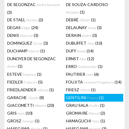
DE SEGONZAC
DE SOUZA-CARDOSO
André Dunoyer
(1)
(3)
Amadeo
DE STAEL
(2)
DEBRÉ
(1)
Nicolas
Olivier
DEGAS
(24)
DELAUNAY
(3)
Edgar
Sonia
DENIS
(3)
DERAIN
(3)
Maurice
André
DOMINGUEZ
(3)
DUBUFFET
(10)
Oscar
Jean
DUCHAMP
(1)
DUFY
(14)
Marcel
Raoul
DUNOYER DE SEGONZAC
ERNST
(12)
Max
(1)
ERRO
(1)
André
Gudmundur
ESTEVE
(1)
FAUTRIER
(6)
Maurice
Jean
FIEDLER
(5)
FOUJITA
(14)
François
Leonard Tsuguharu
FRIEDLAENDER
(1)
FRIESZ
(1)
Johnny
Othon
GARACHE
(8)
GENTILINI
(1)
Claude
Franco
GIACOMETTI
(20)
GRAU SALA
(1)
Alberto
Emilio
GRIS
(10)
GROMAIRE
(2)
Juan
Marcel
GROSZ
(1)
HAMAGUCHI
(1)
George
Yozo
HASEGAWA
(1)
HASEGAWA
(3)
Shoichi
Kiyoshi