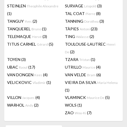
STEINLEN
SURVAGE
(3)
Theophile Alexandre
Léopold
(1)
TAL COAT
(8)
Pierre
TANGUY
(2)
TANNING
(3)
Yves
Dorothea
TANQUEREL
(1)
TÀPIES
(23)
Bruno
Antoni
TELEMAQUE
(3)
TING
(2)
Hervé
Walasse
TITUS CARMEL
(5)
TOULOUSE-LAUTREC
Gérard
Henri
(2)
De
TOYEN
(3)
TZARA
(1)
Tristan
UBAC
(17)
UTRILLO
(4)
Raoul
Maurice
VAN DONGEN
(4)
VAN VELDE
(6)
Kees
Bram
VELICKOVIC
(1)
VIEIRA DA SILVA
Vladimir
Maria Helena
(1)
VILLON
(4)
VLAMINCK
(5)
Jacques
Maurice De
WARHOL
(2)
WOLS
(1)
Andy
ZAO
(7)
Wou-Ki