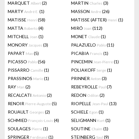
MARQUET
(2)
MARTIN
(3)
Albert
Charles
MARTY
(1)
MASSON
(26)
André E.
Andre
MATISSE
(58)
MATISSE (AFTER)
(1)
Henri
Henri
MATTA
(4)
MIRÓ
(112)
Roberto
Joan
MITCHELL
(1)
MONET
(1)
Joan
Claude
MONORY
(3)
PALAZUELO
(11)
Jacques
Pablo
PAPART
(5)
PICABIA
(1)
Max
Francis
PICASSO
(56)
PINCEMIN
(1)
Pablo
Jean-Pierre
PISSARRO
(1)
POLIAKOFF
(1)
Camille
Serge
PRASSINOS
(1)
PRINNER
(3)
Mario
Anton
RAY
(2)
REBEYROLLE
(7)
Man
Paul
RECALCATI
(2)
REDON
(2)
Antonio
Odilon
RENOIR
(5)
RIOPELLE
(13)
Pierre-Auguste
Jean-Paul
ROUAULT
(2)
SCHIELE
(1)
Georges
Egon
SCHMIED
(4)
SELIGMANN
(1)
François-Louis
Kurt
SOULAGES
(1)
SOUTINE
(1)
Pierre
Chaïm
SPRINGER
(1)
STEINBERG
(9)
Ferdinand
Saul