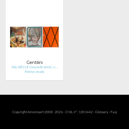
Gentilini
XXe SIÈCLE (nouvelle série). n…
Patrice Jeudy
Copyright Amorosart 2008 - 2026 - CNIL n° : 1301442 -
Glossary
-
F.a.q