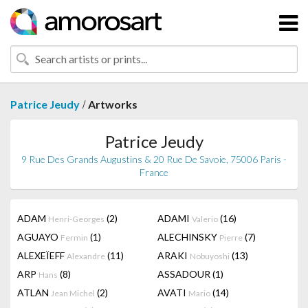
/
Patrice Jeudy
Artworks
Patrice Jeudy
9 Rue Des Grands Augustins & 20 Rue De Savoie, 75006 Paris -
France
ADAM
(2)
ADAMI
(16)
Henri-Georges
Valerio
AGUAYO
(1)
ALECHINSKY
(7)
Fermin
Pierre
ALEXEÏEFF
(11)
ARAKI
(13)
Alexandre
Nobuyoshi
ARP
(8)
ASSADOUR
(1)
Hans
ATLAN
(2)
AVATI
(14)
Jean Michel
Mario