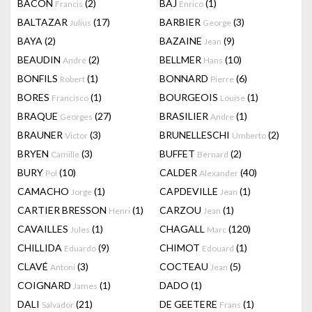
BACON
(2)
BAJ
(1)
Francis
Enrico
BALTAZAR
(17)
BARBIER
(3)
Julius
George
BAYA
(2)
BAZAINE
(9)
Jean
BEAUDIN
(2)
BELLMER
(10)
André
Hans
BONFILS
(1)
BONNARD
(6)
Robert
Pierre
BORES
(1)
BOURGEOIS
(1)
Francisco
Louise
BRAQUE
(27)
BRASILIER
(1)
Georges
Andre
BRAUNER
(3)
BRUNELLESCHI
(2)
Victor
Umberto
BRYEN
(3)
BUFFET
(2)
Camille
Bernard
BURY
(10)
CALDER
(40)
Pol
Alexander
CAMACHO
(1)
CAPDEVILLE
(1)
Jorge
Jean
CARTIER BRESSON
(1)
CARZOU
(1)
Henri
Jean
CAVAILLES
(1)
CHAGALL
(120)
Jules
Marc
CHILLIDA
(9)
CHIMOT
(1)
Eduardo
Edouard
CLAVÉ
(3)
COCTEAU
(5)
Antoni
Jean
COIGNARD
(1)
DADO
(1)
James
DALI
(21)
DE GEETERE
(1)
Salvador
Frans