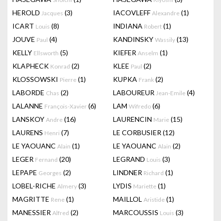
HEROLD
(3)
IACOVLEFF
(1)
Jacques
Alexandre
ICART
(8)
INDIANA
(1)
Louis
Robert
JOUVE
(4)
KANDINSKY
(13)
Paul
Wassily
KELLY
(5)
KIEFER
(1)
Ellsworth
Anselm
KLAPHECK
(2)
KLEE
(2)
Konrad
Paul
KLOSSOWSKI
(1)
KUPKA
(2)
Pierre
Frank
LABORDE
(2)
LABOUREUR
(4)
Chas
Jean-Emile
LALANNE
(6)
LAM
(6)
François-Xavier
Wifredo
LANSKOY
(16)
LAURENCIN
(15)
Andre
Marie
LAURENS
(7)
LE CORBUSIER
(12)
Henri
LE YAOUANC
(1)
LE YAOUANC
(2)
Alain
Alain
LEGER
(20)
LEGRAND
(3)
Fernand
Louis
LEPAPE
(2)
LINDNER
(1)
Georges
Richard
LOBEL-RICHE
(3)
LYDIS
(1)
Almery
Mariette
MAGRITTE
(1)
MAILLOL
(1)
Rene
Aristide
MANESSIER
(2)
MARCOUSSIS
(3)
Alfred
Louis