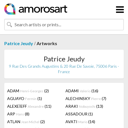
/
Patrice Jeudy
Artworks
Patrice Jeudy
9 Rue Des Grands Augustins & 20 Rue De Savoie, 75006 Paris -
France
ADAM
(2)
ADAMI
(16)
Henri-Georges
Valerio
AGUAYO
(1)
ALECHINSKY
(7)
Fermin
Pierre
ALEXEÏEFF
(11)
ARAKI
(13)
Alexandre
Nobuyoshi
ARP
(8)
ASSADOUR
(1)
Hans
ATLAN
(2)
AVATI
(14)
Jean Michel
Mario