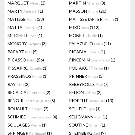
MARQUET
(2)
MARTIN
(3)
Albert
Charles
MARTY
(1)
MASSON
(26)
André E.
Andre
MATISSE
(58)
MATISSE (AFTER)
(1)
Henri
Henri
MATTA
(4)
MIRÓ
(112)
Roberto
Joan
MITCHELL
(1)
MONET
(1)
Joan
Claude
MONORY
(3)
PALAZUELO
(11)
Jacques
Pablo
PAPART
(5)
PICABIA
(1)
Max
Francis
PICASSO
(56)
PINCEMIN
(1)
Pablo
Jean-Pierre
PISSARRO
(1)
POLIAKOFF
(1)
Camille
Serge
PRASSINOS
(1)
PRINNER
(3)
Mario
Anton
RAY
(2)
REBEYROLLE
(7)
Man
Paul
RECALCATI
(2)
REDON
(2)
Antonio
Odilon
RENOIR
(5)
RIOPELLE
(13)
Pierre-Auguste
Jean-Paul
ROUAULT
(2)
SCHIELE
(1)
Georges
Egon
SCHMIED
(4)
SELIGMANN
(1)
François-Louis
Kurt
SOULAGES
(1)
SOUTINE
(1)
Pierre
Chaïm
SPRINGER
(1)
STEINBERG
(9)
Ferdinand
Saul