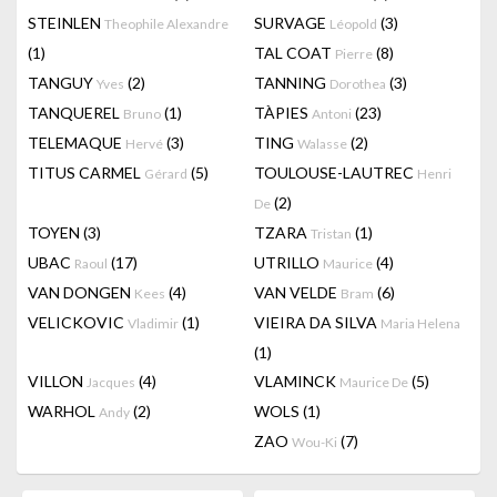
STEINLEN
SURVAGE
(3)
Theophile Alexandre
Léopold
(1)
TAL COAT
(8)
Pierre
TANGUY
(2)
TANNING
(3)
Yves
Dorothea
TANQUEREL
(1)
TÀPIES
(23)
Bruno
Antoni
TELEMAQUE
(3)
TING
(2)
Hervé
Walasse
TITUS CARMEL
(5)
TOULOUSE-LAUTREC
Gérard
Henri
(2)
De
TOYEN
(3)
TZARA
(1)
Tristan
UBAC
(17)
UTRILLO
(4)
Raoul
Maurice
VAN DONGEN
(4)
VAN VELDE
(6)
Kees
Bram
VELICKOVIC
(1)
VIEIRA DA SILVA
Vladimir
Maria Helena
(1)
VILLON
(4)
VLAMINCK
(5)
Jacques
Maurice De
WARHOL
(2)
WOLS
(1)
Andy
ZAO
(7)
Wou-Ki