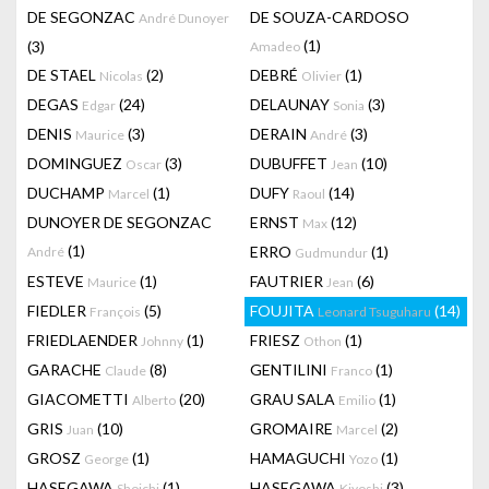
DE SEGONZAC
DE SOUZA-CARDOSO
André Dunoyer
(1)
(3)
Amadeo
DE STAEL
(2)
DEBRÉ
(1)
Nicolas
Olivier
DEGAS
(24)
DELAUNAY
(3)
Edgar
Sonia
DENIS
(3)
DERAIN
(3)
Maurice
André
DOMINGUEZ
(3)
DUBUFFET
(10)
Oscar
Jean
DUCHAMP
(1)
DUFY
(14)
Marcel
Raoul
DUNOYER DE SEGONZAC
ERNST
(12)
Max
(1)
ERRO
(1)
André
Gudmundur
ESTEVE
(1)
FAUTRIER
(6)
Maurice
Jean
FIEDLER
(5)
FOUJITA
(14)
François
Leonard Tsuguharu
FRIEDLAENDER
(1)
FRIESZ
(1)
Johnny
Othon
GARACHE
(8)
GENTILINI
(1)
Claude
Franco
GIACOMETTI
(20)
GRAU SALA
(1)
Alberto
Emilio
GRIS
(10)
GROMAIRE
(2)
Juan
Marcel
GROSZ
(1)
HAMAGUCHI
(1)
George
Yozo
HASEGAWA
(1)
HASEGAWA
(3)
Shoichi
Kiyoshi