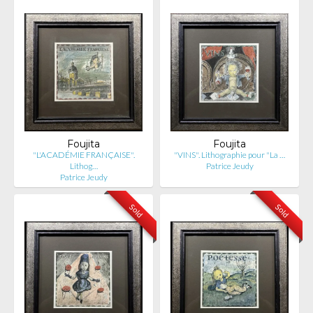
Foujita
Foujita
"L'ACADÉMIE FRANÇAISE".
"VINS". Lithographie pour "La …
Lithog…
Patrice Jeudy
Patrice Jeudy
Sold
Sold