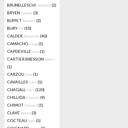
BRUNELLESCHI
(2)
Umberto
BRYEN
(3)
Camille
BUFFET
(2)
Bernard
BURY
(10)
Pol
CALDER
(40)
Alexander
CAMACHO
(1)
Jorge
CAPDEVILLE
(1)
Jean
CARTIER BRESSON
Henri
(1)
CARZOU
(1)
Jean
CAVAILLES
(1)
Jules
CHAGALL
(120)
Marc
CHILLIDA
(9)
Eduardo
CHIMOT
(1)
Edouard
CLAVÉ
(3)
Antoni
COCTEAU
(5)
Jean