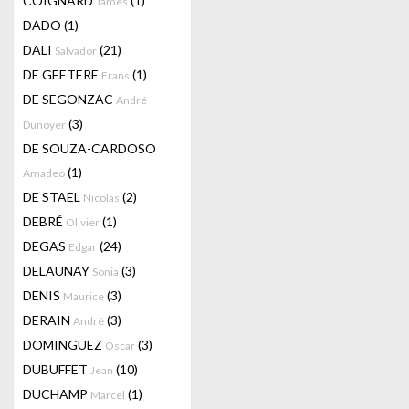
COIGNARD
(1)
James
DADO
(1)
DALI
(21)
Salvador
DE GEETERE
(1)
Frans
DE SEGONZAC
André
(3)
Dunoyer
DE SOUZA-CARDOSO
(1)
Amadeo
DE STAEL
(2)
Nicolas
DEBRÉ
(1)
Olivier
DEGAS
(24)
Edgar
DELAUNAY
(3)
Sonia
DENIS
(3)
Maurice
DERAIN
(3)
André
DOMINGUEZ
(3)
Oscar
DUBUFFET
(10)
Jean
DUCHAMP
(1)
Marcel