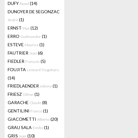
DUFY
(14)
Raoul
DUNOYER DE SEGONZAC
(1)
André
ERNST
(12)
Max
ERRO
(1)
Gudmundur
ESTEVE
(1)
Maurice
FAUTRIER
(6)
Jean
FIEDLER
(5)
François
FOUJITA
Leonard Tsuguharu
(14)
FRIEDLAENDER
(1)
Johnny
FRIESZ
(1)
Othon
GARACHE
(8)
Claude
GENTILINI
(1)
Franco
GIACOMETTI
(20)
Alberto
GRAU SALA
(1)
Emilio
GRIS
(10)
Juan