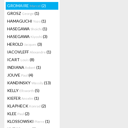
GROMAIRE
(2)
Marcel
GROSZ
(1)
George
HAMAGUCHI
(1)
Yozo
HASEGAWA
(1)
Shoichi
HASEGAWA
(3)
Kiyoshi
HEROLD
(3)
Jacques
IACOVLEFF
(1)
Alexandre
ICART
(8)
Louis
INDIANA
(1)
Robert
JOUVE
(4)
Paul
KANDINSKY
(13)
Wassily
KELLY
(5)
Ellsworth
KIEFER
(1)
Anselm
KLAPHECK
(2)
Konrad
KLEE
(2)
Paul
KLOSSOWSKI
(1)
Pierre