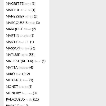
MAGRITTE
(1)
Rene
MAILLOL
(1)
Aristide
MANESSIER
(2)
Alfred
MARCOUSSIS
(3)
Louis
MARQUET
(2)
Albert
MARTIN
(3)
Charles
MARTY
(1)
André E.
MASSON
(26)
Andre
MATISSE
(58)
Henri
MATISSE (AFTER)
(1)
Henri
MATTA
(4)
Roberto
MIRÓ
(112)
Joan
MITCHELL
(1)
Joan
MONET
(1)
Claude
MONORY
(3)
Jacques
PALAZUELO
(11)
Pablo
PAPART
(5)
Max