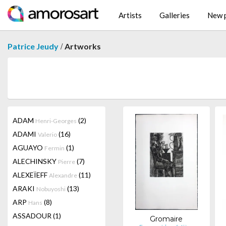
Artists
Galleries
New p
/
Patrice Jeudy
Artworks
ADAM
(2)
Henri-Georges
ADAMI
(16)
Valerio
AGUAYO
(1)
Fermin
ALECHINSKY
(7)
Pierre
ALEXEÏEFF
(11)
Alexandre
ARAKI
(13)
Nobuyoshi
ARP
(8)
Hans
ASSADOUR
(1)
Gromaire