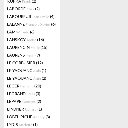
KUPKA
(2)
Frank
LABORDE
(2)
Chas
LABOUREUR
(4)
Jean-Emile
LALANNE
(6)
François-Xavier
LAM
(6)
Wifredo
LANSKOY
(16)
Andre
LAURENCIN
(15)
Marie
LAURENS
(7)
Henri
LE CORBUSIER
(12)
LE YAOUANC
(1)
Alain
LE YAOUANC
(2)
Alain
LEGER
(20)
Fernand
LEGRAND
(3)
Louis
LEPAPE
(2)
Georges
LINDNER
(1)
Richard
LOBEL-RICHE
(3)
Almery
LYDIS
(1)
Mariette