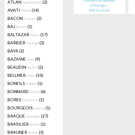
Femme à la cafetière
ATLAN
(2)
Jean Michel
(Chacogra…
AVATI
(14)
Patrice Jeudy
Mario
BACON
(2)
Francis
BAJ
(1)
Enrico
BALTAZAR
(17)
Julius
BARBIER
(3)
George
BAYA
(2)
BAZAINE
(9)
Jean
BEAUDIN
(2)
André
BELLMER
(10)
Hans
BONFILS
(1)
Robert
BONNARD
(6)
Pierre
BORES
(1)
Francisco
BOURGEOIS
(1)
Louise
BRAQUE
(27)
Georges
BRASILIER
(1)
Andre
BRAUNER
(3)
Victor