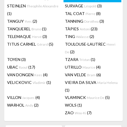
STEINLEN
SURVAGE
(3)
Theophile Alexandre
Léopold
(1)
TAL COAT
(8)
Pierre
TANGUY
(2)
TANNING
(3)
Yves
Dorothea
TANQUEREL
(1)
TÀPIES
(23)
Bruno
Antoni
TELEMAQUE
(3)
TING
(2)
Hervé
Walasse
TITUS CARMEL
(5)
TOULOUSE-LAUTREC
Gérard
Henri
(2)
De
TOYEN
(3)
TZARA
(1)
Tristan
UBAC
(17)
UTRILLO
(4)
Raoul
Maurice
VAN DONGEN
(4)
VAN VELDE
(6)
Kees
Bram
VELICKOVIC
(1)
VIEIRA DA SILVA
Vladimir
Maria Helena
(1)
VILLON
(4)
VLAMINCK
(5)
Jacques
Maurice De
WARHOL
(2)
WOLS
(1)
Andy
ZAO
(7)
Wou-Ki