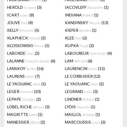
HEROLD
(3)
IACOVLEFF
(1)
Jacques
Alexandre
ICART
(8)
INDIANA
(1)
Louis
Robert
JOUVE
(4)
KANDINSKY
(13)
Paul
Wassily
KELLY
(5)
KIEFER
(1)
Ellsworth
Anselm
KLAPHECK
(2)
KLEE
(2)
Konrad
Paul
KLOSSOWSKI
(1)
KUPKA
(2)
Pierre
Frank
LABORDE
(2)
LABOUREUR
(4)
Chas
Jean-Emile
LALANNE
(6)
LAM
(6)
François-Xavier
Wifredo
LANSKOY
(16)
LAURENCIN
(15)
Andre
Marie
LAURENS
(7)
LE CORBUSIER
(12)
Henri
LE YAOUANC
(1)
LE YAOUANC
(2)
Alain
Alain
LEGER
(20)
LEGRAND
(3)
Fernand
Louis
LEPAPE
(2)
LINDNER
(1)
Georges
Richard
LOBEL-RICHE
(3)
LYDIS
(1)
Almery
Mariette
MAGRITTE
(1)
MAILLOL
(1)
Rene
Aristide
MANESSIER
(2)
MARCOUSSIS
(3)
Alfred
Louis