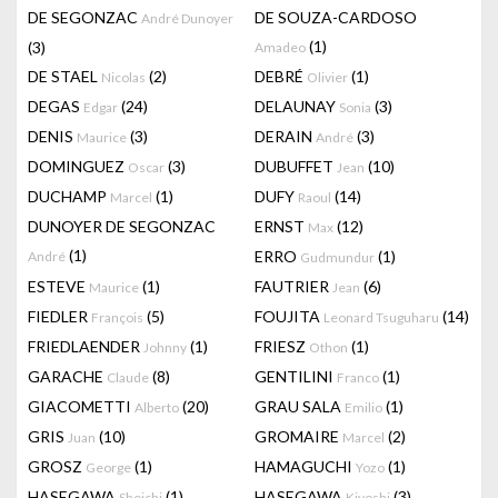
DE SEGONZAC
DE SOUZA-CARDOSO
André Dunoyer
(1)
(3)
Amadeo
DE STAEL
(2)
DEBRÉ
(1)
Nicolas
Olivier
DEGAS
(24)
DELAUNAY
(3)
Edgar
Sonia
DENIS
(3)
DERAIN
(3)
Maurice
André
DOMINGUEZ
(3)
DUBUFFET
(10)
Oscar
Jean
DUCHAMP
(1)
DUFY
(14)
Marcel
Raoul
DUNOYER DE SEGONZAC
ERNST
(12)
Max
(1)
ERRO
(1)
André
Gudmundur
ESTEVE
(1)
FAUTRIER
(6)
Maurice
Jean
FIEDLER
(5)
FOUJITA
(14)
François
Leonard Tsuguharu
FRIEDLAENDER
(1)
FRIESZ
(1)
Johnny
Othon
GARACHE
(8)
GENTILINI
(1)
Claude
Franco
GIACOMETTI
(20)
GRAU SALA
(1)
Alberto
Emilio
GRIS
(10)
GROMAIRE
(2)
Juan
Marcel
GROSZ
(1)
HAMAGUCHI
(1)
George
Yozo
HASEGAWA
(1)
HASEGAWA
(3)
Shoichi
Kiyoshi