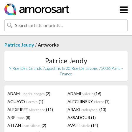
/
Patrice Jeudy
Artworks
Patrice Jeudy
9 Rue Des Grands Augustins & 20 Rue De Savoie, 75006 Paris -
France
ADAM
(2)
ADAMI
(16)
Henri-Georges
Valerio
AGUAYO
(1)
ALECHINSKY
(7)
Fermin
Pierre
ALEXEÏEFF
(11)
ARAKI
(13)
Alexandre
Nobuyoshi
ARP
(8)
ASSADOUR
(1)
Hans
ATLAN
(2)
AVATI
(14)
Jean Michel
Mario