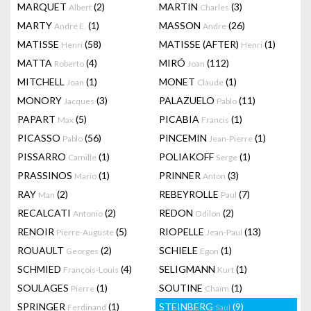
MARQUET
(2)
MARTIN
(3)
Albert
Charles
MARTY
(1)
MASSON
(26)
André E.
Andre
MATISSE
(58)
MATISSE (AFTER)
(1)
Henri
Henri
MATTA
(4)
MIRÓ
(112)
Roberto
Joan
MITCHELL
(1)
MONET
(1)
Joan
Claude
MONORY
(3)
PALAZUELO
(11)
Jacques
Pablo
PAPART
(5)
PICABIA
(1)
Max
Francis
PICASSO
(56)
PINCEMIN
(1)
Pablo
Jean-Pierre
PISSARRO
(1)
POLIAKOFF
(1)
Camille
Serge
PRASSINOS
(1)
PRINNER
(3)
Mario
Anton
RAY
(2)
REBEYROLLE
(7)
Man
Paul
RECALCATI
(2)
REDON
(2)
Antonio
Odilon
RENOIR
(5)
RIOPELLE
(13)
Pierre-Auguste
Jean-Paul
ROUAULT
(2)
SCHIELE
(1)
Georges
Egon
SCHMIED
(4)
SELIGMANN
(1)
François-Louis
Kurt
SOULAGES
(1)
SOUTINE
(1)
Pierre
Chaïm
SPRINGER
(1)
STEINBERG
(9)
Ferdinand
Saul