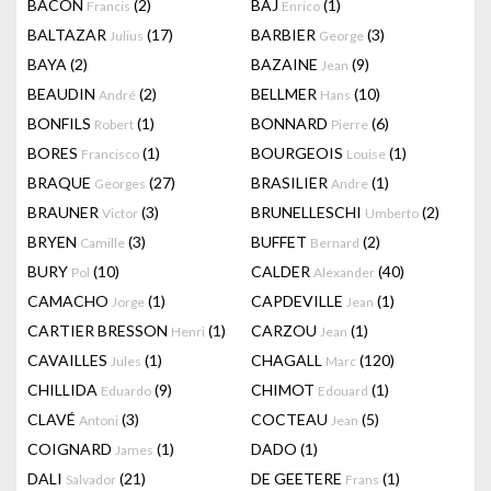
BACON
(2)
BAJ
(1)
Francis
Enrico
BALTAZAR
(17)
BARBIER
(3)
Julius
George
BAYA
(2)
BAZAINE
(9)
Jean
BEAUDIN
(2)
BELLMER
(10)
André
Hans
BONFILS
(1)
BONNARD
(6)
Robert
Pierre
BORES
(1)
BOURGEOIS
(1)
Francisco
Louise
BRAQUE
(27)
BRASILIER
(1)
Georges
Andre
BRAUNER
(3)
BRUNELLESCHI
(2)
Victor
Umberto
BRYEN
(3)
BUFFET
(2)
Camille
Bernard
BURY
(10)
CALDER
(40)
Pol
Alexander
CAMACHO
(1)
CAPDEVILLE
(1)
Jorge
Jean
CARTIER BRESSON
(1)
CARZOU
(1)
Henri
Jean
CAVAILLES
(1)
CHAGALL
(120)
Jules
Marc
CHILLIDA
(9)
CHIMOT
(1)
Eduardo
Edouard
CLAVÉ
(3)
COCTEAU
(5)
Antoni
Jean
COIGNARD
(1)
DADO
(1)
James
DALI
(21)
DE GEETERE
(1)
Salvador
Frans