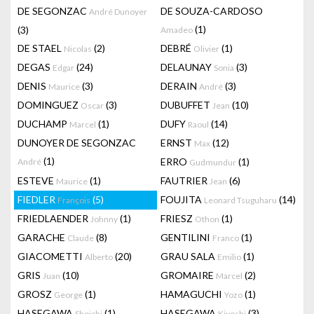
DE SEGONZAC
DE SOUZA-CARDOSO
André Dunoyer
(1)
(3)
Amadeo
DE STAEL
(2)
DEBRÉ
(1)
Nicolas
Olivier
DEGAS
(24)
DELAUNAY
(3)
Edgar
Sonia
DENIS
(3)
DERAIN
(3)
Maurice
André
DOMINGUEZ
(3)
DUBUFFET
(10)
Oscar
Jean
DUCHAMP
(1)
DUFY
(14)
Marcel
Raoul
DUNOYER DE SEGONZAC
ERNST
(12)
Max
(1)
ERRO
(1)
André
Gudmundur
ESTEVE
(1)
FAUTRIER
(6)
Maurice
Jean
FIEDLER
(5)
FOUJITA
(14)
François
Leonard Tsuguharu
FRIEDLAENDER
(1)
FRIESZ
(1)
Johnny
Othon
GARACHE
(8)
GENTILINI
(1)
Claude
Franco
GIACOMETTI
(20)
GRAU SALA
(1)
Alberto
Emilio
GRIS
(10)
GROMAIRE
(2)
Juan
Marcel
GROSZ
(1)
HAMAGUCHI
(1)
George
Yozo
HASEGAWA
(1)
HASEGAWA
(3)
Shoichi
Kiyoshi