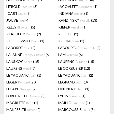
HEROLD
(3)
IACOVLEFF
(1)
Jacques
Alexandre
ICART
(8)
INDIANA
(1)
Louis
Robert
JOUVE
(4)
KANDINSKY
(13)
Paul
Wassily
KELLY
(5)
KIEFER
(1)
Ellsworth
Anselm
KLAPHECK
(2)
KLEE
(2)
Konrad
Paul
KLOSSOWSKI
(1)
KUPKA
(2)
Pierre
Frank
LABORDE
(2)
LABOUREUR
(4)
Chas
Jean-Emile
LALANNE
(6)
LAM
(6)
François-Xavier
Wifredo
LANSKOY
(16)
LAURENCIN
(15)
Andre
Marie
LAURENS
(7)
LE CORBUSIER
(12)
Henri
LE YAOUANC
(1)
LE YAOUANC
(2)
Alain
Alain
LEGER
(20)
LEGRAND
(3)
Fernand
Louis
LEPAPE
(2)
LINDNER
(1)
Georges
Richard
LOBEL-RICHE
(3)
LYDIS
(1)
Almery
Mariette
MAGRITTE
(1)
MAILLOL
(1)
Rene
Aristide
MANESSIER
(2)
MARCOUSSIS
(3)
Alfred
Louis