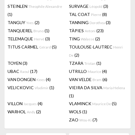
STEINLEN
SURVAGE
(3)
Theophile Alexandre
Léopold
(1)
TAL COAT
(8)
Pierre
TANGUY
(2)
TANNING
(3)
Yves
Dorothea
TANQUEREL
(1)
TÀPIES
(23)
Bruno
Antoni
TELEMAQUE
(3)
TING
(2)
Hervé
Walasse
TITUS CARMEL
(5)
TOULOUSE-LAUTREC
Gérard
Henri
(2)
De
TOYEN
(3)
TZARA
(1)
Tristan
UBAC
(17)
UTRILLO
(4)
Raoul
Maurice
VAN DONGEN
(4)
VAN VELDE
(6)
Kees
Bram
VELICKOVIC
(1)
VIEIRA DA SILVA
Vladimir
Maria Helena
(1)
VILLON
(4)
VLAMINCK
(5)
Jacques
Maurice De
WARHOL
(2)
WOLS
(1)
Andy
ZAO
(7)
Wou-Ki