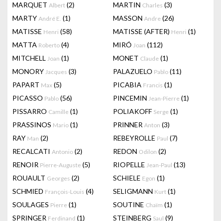
MARQUET
(2)
MARTIN
(3)
Albert
Charles
MARTY
(1)
MASSON
(26)
André E.
Andre
MATISSE
(58)
MATISSE (AFTER)
(1)
Henri
Henri
MATTA
(4)
MIRÓ
(112)
Roberto
Joan
MITCHELL
(1)
MONET
(1)
Joan
Claude
MONORY
(3)
PALAZUELO
(11)
Jacques
Pablo
PAPART
(5)
PICABIA
(1)
Max
Francis
PICASSO
(56)
PINCEMIN
(1)
Pablo
Jean-Pierre
PISSARRO
(1)
POLIAKOFF
(1)
Camille
Serge
PRASSINOS
(1)
PRINNER
(3)
Mario
Anton
RAY
(2)
REBEYROLLE
(7)
Man
Paul
RECALCATI
(2)
REDON
(2)
Antonio
Odilon
RENOIR
(5)
RIOPELLE
(13)
Pierre-Auguste
Jean-Paul
ROUAULT
(2)
SCHIELE
(1)
Georges
Egon
SCHMIED
(4)
SELIGMANN
(1)
François-Louis
Kurt
SOULAGES
(1)
SOUTINE
(1)
Pierre
Chaïm
SPRINGER
(1)
STEINBERG
(9)
Ferdinand
Saul