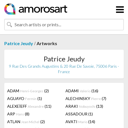
/
Patrice Jeudy
Artworks
Patrice Jeudy
9 Rue Des Grands Augustins & 20 Rue De Savoie, 75006 Paris -
France
ADAM
(2)
ADAMI
(16)
Henri-Georges
Valerio
AGUAYO
(1)
ALECHINSKY
(7)
Fermin
Pierre
ALEXEÏEFF
(11)
ARAKI
(13)
Alexandre
Nobuyoshi
ARP
(8)
ASSADOUR
(1)
Hans
ATLAN
(2)
AVATI
(14)
Jean Michel
Mario