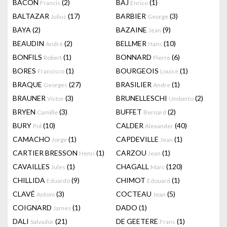
BACON
(2)
BAJ
(1)
Francis
Enrico
BALTAZAR
(17)
BARBIER
(3)
Julius
George
BAYA
(2)
BAZAINE
(9)
Jean
BEAUDIN
(2)
BELLMER
(10)
André
Hans
BONFILS
(1)
BONNARD
(6)
Robert
Pierre
BORES
(1)
BOURGEOIS
(1)
Francisco
Louise
BRAQUE
(27)
BRASILIER
(1)
Georges
Andre
BRAUNER
(3)
BRUNELLESCHI
(2)
Victor
Umberto
BRYEN
(3)
BUFFET
(2)
Camille
Bernard
BURY
(10)
CALDER
(40)
Pol
Alexander
CAMACHO
(1)
CAPDEVILLE
(1)
Jorge
Jean
CARTIER BRESSON
(1)
CARZOU
(1)
Henri
Jean
CAVAILLES
(1)
CHAGALL
(120)
Jules
Marc
CHILLIDA
(9)
CHIMOT
(1)
Eduardo
Edouard
CLAVÉ
(3)
COCTEAU
(5)
Antoni
Jean
COIGNARD
(1)
DADO
(1)
James
DALI
(21)
DE GEETERE
(1)
Salvador
Frans