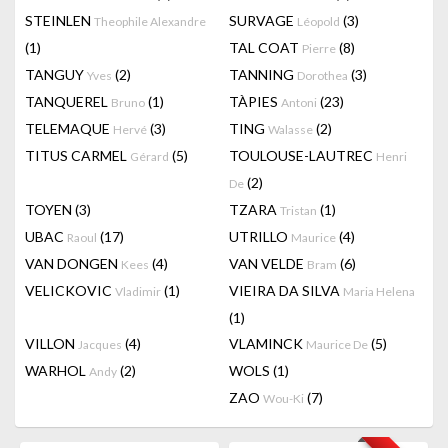
STEINLEN
SURVAGE
(3)
Theophile Alexandre
Léopold
(1)
TAL COAT
(8)
Pierre
TANGUY
(2)
TANNING
(3)
Yves
Dorothea
TANQUEREL
(1)
TÀPIES
(23)
Bruno
Antoni
TELEMAQUE
(3)
TING
(2)
Hervé
Walasse
TITUS CARMEL
(5)
TOULOUSE-LAUTREC
Gérard
Henri
(2)
De
TOYEN
(3)
TZARA
(1)
Tristan
UBAC
(17)
UTRILLO
(4)
Raoul
Maurice
VAN DONGEN
(4)
VAN VELDE
(6)
Kees
Bram
VELICKOVIC
(1)
VIEIRA DA SILVA
Vladimir
Maria Helena
(1)
VILLON
(4)
VLAMINCK
(5)
Jacques
Maurice De
WARHOL
(2)
WOLS
(1)
Andy
ZAO
(7)
Wou-Ki