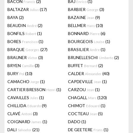
BACON
(2)
BAJ
(1)
Francis
Enrico
BALTAZAR
(17)
BARBIER
(3)
Julius
George
BAYA
(2)
BAZAINE
(9)
Jean
BEAUDIN
(2)
BELLMER
(10)
André
Hans
BONFILS
(1)
BONNARD
(6)
Robert
Pierre
BORES
(1)
BOURGEOIS
(1)
Francisco
Louise
BRAQUE
(27)
BRASILIER
(1)
Georges
Andre
BRAUNER
(3)
BRUNELLESCHI
(2)
Victor
Umberto
BRYEN
(3)
BUFFET
(2)
Camille
Bernard
BURY
(10)
CALDER
(40)
Pol
Alexander
CAMACHO
(1)
CAPDEVILLE
(1)
Jorge
Jean
CARTIER BRESSON
(1)
CARZOU
(1)
Henri
Jean
CAVAILLES
(1)
CHAGALL
(120)
Jules
Marc
CHILLIDA
(9)
CHIMOT
(1)
Eduardo
Edouard
CLAVÉ
(3)
COCTEAU
(5)
Antoni
Jean
COIGNARD
(1)
DADO
(1)
James
DALI
(21)
DE GEETERE
(1)
Salvador
Frans