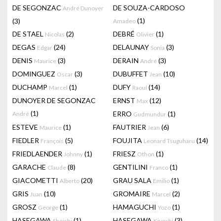
DE SEGONZAC
DE SOUZA-CARDOSO
André Dunoyer
(1)
(3)
Amadeo
DE STAEL
(2)
DEBRÉ
(1)
Nicolas
Olivier
DEGAS
(24)
DELAUNAY
(3)
Edgar
Sonia
DENIS
(3)
DERAIN
(3)
Maurice
André
DOMINGUEZ
(3)
DUBUFFET
(10)
Oscar
Jean
DUCHAMP
(1)
DUFY
(14)
Marcel
Raoul
DUNOYER DE SEGONZAC
ERNST
(12)
Max
(1)
ERRO
(1)
André
Gudmundur
ESTEVE
(1)
FAUTRIER
(6)
Maurice
Jean
FIEDLER
(5)
FOUJITA
(14)
François
Leonard Tsuguharu
FRIEDLAENDER
(1)
FRIESZ
(1)
Johnny
Othon
GARACHE
(8)
GENTILINI
(1)
Claude
Franco
GIACOMETTI
(20)
GRAU SALA
(1)
Alberto
Emilio
GRIS
(10)
GROMAIRE
(2)
Juan
Marcel
GROSZ
(1)
HAMAGUCHI
(1)
George
Yozo
HASEGAWA
(1)
HASEGAWA
(3)
Shoichi
Kiyoshi