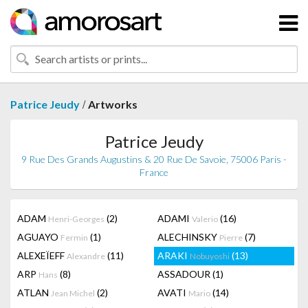
/
Patrice Jeudy
Artworks
Patrice Jeudy
9 Rue Des Grands Augustins & 20 Rue De Savoie, 75006 Paris -
France
ADAM
(2)
ADAMI
(16)
Henri-Georges
Valerio
AGUAYO
(1)
ALECHINSKY
(7)
Fermin
Pierre
ALEXEÏEFF
(11)
ARAKI
(13)
Alexandre
Nobuyoshi
ARP
(8)
ASSADOUR
(1)
Hans
ATLAN
(2)
AVATI
(14)
Jean Michel
Mario