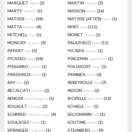
MARQUET
(2)
MARTIN
(3)
Albert
Charles
MARTY
(1)
MASSON
(26)
André E.
Andre
MATISSE
(58)
MATISSE (AFTER)
(1)
Henri
Henri
MATTA
(4)
MIRÓ
(112)
Roberto
Joan
MITCHELL
(1)
MONET
(1)
Joan
Claude
MONORY
(3)
PALAZUELO
(11)
Jacques
Pablo
PAPART
(5)
PICABIA
(1)
Max
Francis
PICASSO
(56)
PINCEMIN
(1)
Pablo
Jean-Pierre
PISSARRO
(1)
POLIAKOFF
(1)
Camille
Serge
PRASSINOS
(1)
PRINNER
(3)
Mario
Anton
RAY
(2)
REBEYROLLE
(7)
Man
Paul
RECALCATI
(2)
REDON
(2)
Antonio
Odilon
RENOIR
(5)
RIOPELLE
(13)
Pierre-Auguste
Jean-Paul
ROUAULT
(2)
SCHIELE
(1)
Georges
Egon
SCHMIED
(4)
SELIGMANN
(1)
François-Louis
Kurt
SOULAGES
(1)
SOUTINE
(1)
Pierre
Chaïm
SPRINGER
(1)
STEINBERG
(9)
Ferdinand
Saul