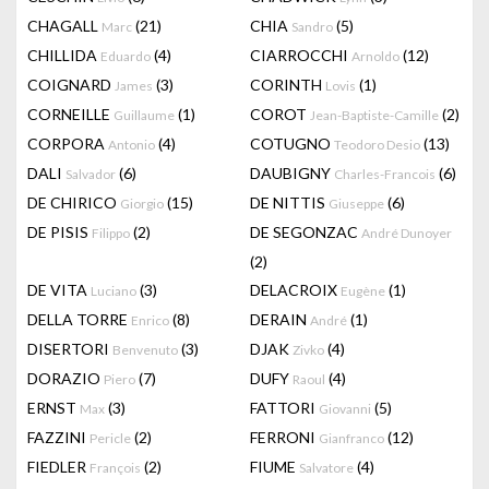
CHAGALL
(21)
CHIA
(5)
Marc
Sandro
CHILLIDA
(4)
CIARROCCHI
(12)
Eduardo
Arnoldo
COIGNARD
(3)
CORINTH
(1)
James
Lovis
CORNEILLE
(1)
COROT
(2)
Guillaume
Jean-Baptiste-Camille
CORPORA
(4)
COTUGNO
(13)
Antonio
Teodoro Desio
DALI
(6)
DAUBIGNY
(6)
Salvador
Charles-Francois
DE CHIRICO
(15)
DE NITTIS
(6)
Giorgio
Giuseppe
DE PISIS
(2)
DE SEGONZAC
Filippo
André Dunoyer
(2)
DE VITA
(3)
DELACROIX
(1)
Luciano
Eugène
DELLA TORRE
(8)
DERAIN
(1)
Enrico
André
DISERTORI
(3)
DJAK
(4)
Benvenuto
Zivko
DORAZIO
(7)
DUFY
(4)
Piero
Raoul
ERNST
(3)
FATTORI
(5)
Max
Giovanni
FAZZINI
(2)
FERRONI
(12)
Pericle
Gianfranco
FIEDLER
(2)
FIUME
(4)
François
Salvatore