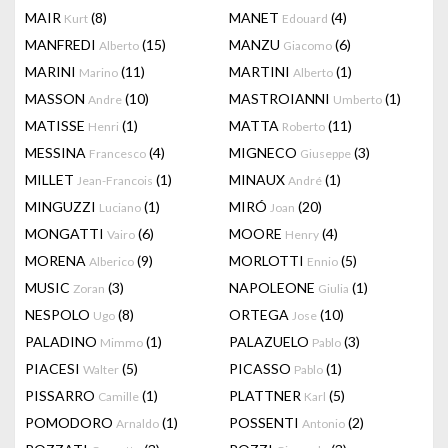
MAIR
(8)
MANET
(4)
Kurt
Edouard
MANFREDI
(15)
MANZU
(6)
Alberto
Giacomo
MARINI
(11)
MARTINI
(1)
Marino
Alberto
MASSON
(10)
MASTROIANNI
(1)
Andre
Umberto
MATISSE
(1)
MATTA
(11)
Henri
Roberto
MESSINA
(4)
MIGNECO
(3)
Francesco
Giuseppe
MILLET
(1)
MINAUX
(1)
Jean-Francois
André
MINGUZZI
(1)
MIRÓ
(20)
Luciano
Joan
MONGATTI
(6)
MOORE
(4)
Vairo
Henry
MORENA
(9)
MORLOTTI
(5)
Alberico
Ennio
MUSIC
(3)
NAPOLEONE
(1)
Zoran
Giulia
NESPOLO
(8)
ORTEGA
(10)
Ugo
Jose
PALADINO
(1)
PALAZUELO
(3)
Mimmo
Pablo
PIACESI
(5)
PICASSO
(1)
Walter
Pablo
PISSARRO
(1)
PLATTNER
(5)
Camille
Karl
POMODORO
(1)
POSSENTI
(2)
Arnaldo
Antonio