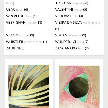
(5)
TRECCANI
(3)
De
Ernesto
UBAC
(6)
VALENTINI
(5)
Raoul
Walter
VAN VELDE
(4)
VEDOVA
(3)
Bram
Emilio
VESPIGNANI
(13)
VIEIRA DA SILVA
Renzo
Maria Helena
(1)
VILLON
(3)
VIVIANI
(2)
Jacques
Giuseppe
WHISTLER
(1)
WUNDERLICH
(7)
James Mcneill
Paul
ZADKINE
(3)
ZANCANARO
(9)
Tono