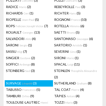
POZZATI
(3)
POZZI
(3)
Concetto
Giancarlo
RADICE
(2)
REBEYROLLE
(3)
Mario
Paul
RICHARDS
(1)
RICHTER
(5)
Ceri
Hans
RIOPELLE
(5)
ROGNONI
(10)
Jean-Paul
Franco
ROPS
(7)
ROTELLA
(6)
Felicien Joseph Victor
Mimmo
ROUAULT
(13)
SAETTI
(5)
Georges
Bruno
SALVADORI
(4)
SANTOMASO
(6)
Aldo
Giuseppe
SARONI
(1)
SARTORIO
(1)
Sergio
Aristide
SASSU
(7)
SEVERINI
(1)
Aligi
Gino
SINGIER
(2)
SIRONI
(1)
Gustave
Mario
SOFFICI
(8)
SPACAL
(11)
Ardengo
Luigi
STEINBERG
(3)
STEINLEN
Saul
Theophile Alexandre
(2)
SURVAGE
(3)
SUTHERLAND
(8)
Léopold
Graham
TABUSSO
(5)
TAL COAT
(4)
Francesco
Pierre
TAMBURI
(9)
TÀPIES
(4)
Orfeo
Antoni
TOULOUSE-LAUTREC
TOZZI
(3)
Henri
Mario