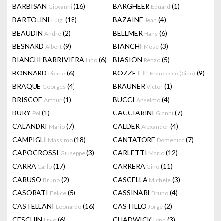
BARBISAN
(16)
BARGHEER
(1)
Giovanni
Eduard
BARTOLINI
(18)
BAZAINE
(4)
Luigi
Jean
BEAUDIN
(2)
BELLMER
(6)
André
Hans
BESNARD
(9)
BIANCHI
(3)
Albert
Mosé
BIANCHI BARRIVIERA
(6)
BIASION
(5)
Lino
Renzo
BONNARD
(6)
BOZZETTI
(9)
Pierre
Francesco (Cino)
BRAQUE
(4)
BRAUNER
(1)
Georges
Victor
BRISCOE
(1)
BUCCI
(4)
Arthur
Anselmo
BURY
(1)
CACCIARINI
(7)
Pol
Gianni
CALANDRI
(7)
CALDER
(4)
Mario
Alexander
CAMPIGLI
(18)
CANTATORE
(7)
Massimo
Domenico
CAPOGROSSI
(3)
CARLETTI
(12)
Giuseppe
Mario
CARRA
(17)
CARRERA
(11)
Carlo
Gino
CARUSO
(2)
CASCELLA
(3)
Bruno
Michele
CASORATI
(5)
CASSINARI
(4)
Felice
Bruno
CASTELLANI
(16)
CASTILLO
(2)
Leonardo
Jorge
CESCHIN
(6)
CHADWICK
(3)
Livio
Lynn