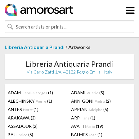
/
Libreria Antiquaria Prandi
Artworks
Libreria Antiquaria Prandi
Via Carlo Zatti 1/A, 42122 Reggio Emilia - Italy
ADAM
(1)
ADAMI
(5)
Henri-Georges
Valerio
ALECHINSKY
(1)
ANNIGONI
(2)
Pierre
Pietro
ANTES
(1)
APPIAN
(5)
Horst
Adolphe
ARAKAWA
(2)
ARP
(1)
Hans
ASSADOUR
(2)
AVATI
(19)
Mario
BAJ
(5)
BALMES
(1)
Enrico
José