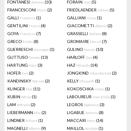
FONTANESI
(10)
FORAIN
(5)
Antonio
Jean
FRANCESCONI
(2)
FRIEDLAENDER
(5)
Mario
Johnny
GALLI
(1)
GALLIANI
(1)
Frederica
Omar
GENTILINI
(4)
GIACOMETTI
(2)
Franco
Alberto
GOYA
(7)
GRASSELLI
(8)
Francisco
Stefano
GRECO
(8)
GROMAIRE
(7)
Emilio
Marcel
GUERRESCHI
(1)
GULINO
(10)
Giuseppe
Nunzio
GUTTUSO
(13)
HARLOFF
(4)
Renato
Guy
HARTUNG
(3)
HAZ
(14)
Hans
Mirando
HOFER
(2)
JONGKIND
(2)
Karl
Johan Bartold
KANDINSKY
(2)
KELLY
(1)
Wassily
Ellsworth
KLINGER
(11)
KOKOSCHKA
(1)
Max
Oskar
KUBIN
(1)
LABOUREUR
(1)
Alfred
Jean-Emile
LAM
(2)
LEGROS
(3)
Wifredo
Alphonse
LIEBERMANN
(2)
LIGABUE
(8)
Max
Antonio
LINDNER
(1)
MACCARI
(14)
Richard
Mino
MAGNELLI
(9)
MAILLOL
(1)
Alberto
Aristide