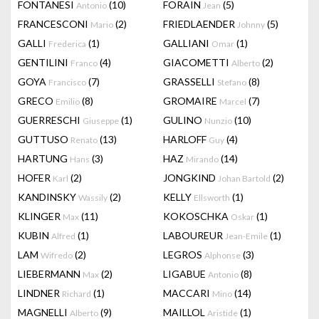
FONTANESI
(10)
FORAIN
(5)
Antonio
Jean
FRANCESCONI
(2)
FRIEDLAENDER
(5)
Mario
Johnny
GALLI
(1)
GALLIANI
(1)
Frederica
Omar
GENTILINI
(4)
GIACOMETTI
(2)
Franco
Alberto
GOYA
(7)
GRASSELLI
(8)
Francisco
Stefano
GRECO
(8)
GROMAIRE
(7)
Emilio
Marcel
GUERRESCHI
(1)
GULINO
(10)
Giuseppe
Nunzio
GUTTUSO
(13)
HARLOFF
(4)
Renato
Guy
HARTUNG
(3)
HAZ
(14)
Hans
Mirando
HOFER
(2)
JONGKIND
(2)
Karl
Johan Bartold
KANDINSKY
(2)
KELLY
(1)
Wassily
Ellsworth
KLINGER
(11)
KOKOSCHKA
(1)
Max
Oskar
KUBIN
(1)
LABOUREUR
(1)
Alfred
Jean-Emile
LAM
(2)
LEGROS
(3)
Wifredo
Alphonse
LIEBERMANN
(2)
LIGABUE
(8)
Max
Antonio
LINDNER
(1)
MACCARI
(14)
Richard
Mino
MAGNELLI
(9)
MAILLOL
(1)
Alberto
Aristide