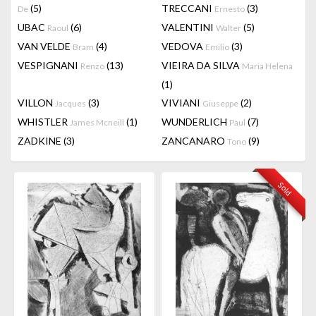
(5)
TRECCANI
(3)
De
Ernesto
UBAC
(6)
VALENTINI
(5)
Raoul
Walter
VAN VELDE
(4)
VEDOVA
(3)
Bram
Emilio
VESPIGNANI
(13)
VIEIRA DA SILVA
Renzo
Maria Helena
(1)
VILLON
(3)
VIVIANI
(2)
Jacques
Giuseppe
WHISTLER
(1)
WUNDERLICH
(7)
James Mcneill
Paul
ZADKINE
(3)
ZANCANARO
(9)
Tono
Sold