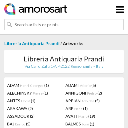
/
Libreria Antiquaria Prandi
Artworks
Libreria Antiquaria Prandi
Via Carlo Zatti 1/A, 42122 Reggio Emilia - Italy
ADAM
(1)
ADAMI
(5)
Henri-Georges
Valerio
ALECHINSKY
(1)
ANNIGONI
(2)
Pierre
Pietro
ANTES
(1)
APPIAN
(5)
Horst
Adolphe
ARAKAWA
(2)
ARP
(1)
Hans
ASSADOUR
(2)
AVATI
(19)
Mario
BAJ
(5)
BALMES
(1)
Enrico
José