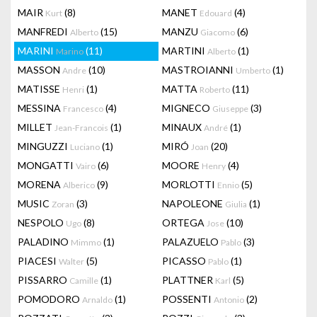
MAIR
(8)
MANET
(4)
Kurt
Edouard
MANFREDI
(15)
MANZU
(6)
Alberto
Giacomo
MARINI
(11)
MARTINI
(1)
Marino
Alberto
MASSON
(10)
MASTROIANNI
(1)
Andre
Umberto
MATISSE
(1)
MATTA
(11)
Henri
Roberto
MESSINA
(4)
MIGNECO
(3)
Francesco
Giuseppe
MILLET
(1)
MINAUX
(1)
Jean-Francois
André
MINGUZZI
(1)
MIRÓ
(20)
Luciano
Joan
MONGATTI
(6)
MOORE
(4)
Vairo
Henry
MORENA
(9)
MORLOTTI
(5)
Alberico
Ennio
MUSIC
(3)
NAPOLEONE
(1)
Zoran
Giulia
NESPOLO
(8)
ORTEGA
(10)
Ugo
Jose
PALADINO
(1)
PALAZUELO
(3)
Mimmo
Pablo
PIACESI
(5)
PICASSO
(1)
Walter
Pablo
PISSARRO
(1)
PLATTNER
(5)
Camille
Karl
POMODORO
(1)
POSSENTI
(2)
Arnaldo
Antonio