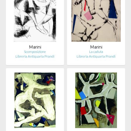
Marini
Marini
Scomposizione
La caduta
Libreria Antiquaria Prandi
Libreria Antiquaria Prandi