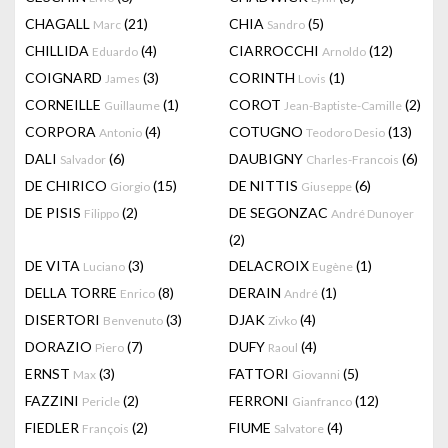
CHAGALL
(21)
CHIA
(5)
Marc
Sandro
CHILLIDA
(4)
CIARROCCHI
(12)
Eduardo
Arnoldo
COIGNARD
(3)
CORINTH
(1)
James
Lovis
CORNEILLE
(1)
COROT
(2)
Guillaume
Jean-Baptiste-Camille
CORPORA
(4)
COTUGNO
(13)
Antonio
Teodoro Desio
DALI
(6)
DAUBIGNY
(6)
Salvador
Charles-Francois
DE CHIRICO
(15)
DE NITTIS
(6)
Giorgio
Giuseppe
DE PISIS
(2)
DE SEGONZAC
Filippo
André Dunoyer
(2)
DE VITA
(3)
DELACROIX
(1)
Luciano
Eugène
DELLA TORRE
(8)
DERAIN
(1)
Enrico
André
DISERTORI
(3)
DJAK
(4)
Benvenuto
Zivko
DORAZIO
(7)
DUFY
(4)
Piero
Raoul
ERNST
(3)
FATTORI
(5)
Max
Giovanni
FAZZINI
(2)
FERRONI
(12)
Pericle
Gianfranco
FIEDLER
(2)
FIUME
(4)
François
Salvatore