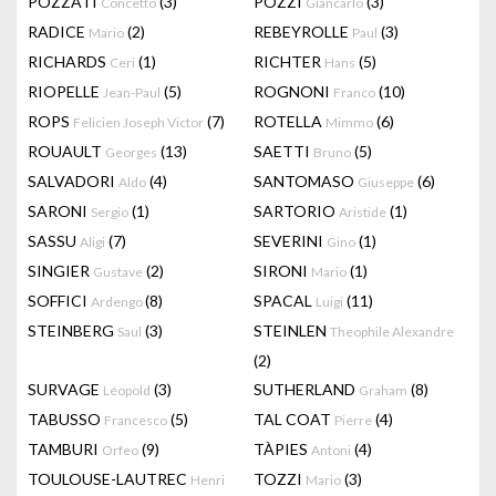
POZZATI
(3)
POZZI
(3)
Concetto
Giancarlo
RADICE
(2)
REBEYROLLE
(3)
Mario
Paul
RICHARDS
(1)
RICHTER
(5)
Ceri
Hans
RIOPELLE
(5)
ROGNONI
(10)
Jean-Paul
Franco
ROPS
(7)
ROTELLA
(6)
Felicien Joseph Victor
Mimmo
ROUAULT
(13)
SAETTI
(5)
Georges
Bruno
SALVADORI
(4)
SANTOMASO
(6)
Aldo
Giuseppe
SARONI
(1)
SARTORIO
(1)
Sergio
Aristide
SASSU
(7)
SEVERINI
(1)
Aligi
Gino
SINGIER
(2)
SIRONI
(1)
Gustave
Mario
SOFFICI
(8)
SPACAL
(11)
Ardengo
Luigi
STEINBERG
(3)
STEINLEN
Saul
Theophile Alexandre
(2)
SURVAGE
(3)
SUTHERLAND
(8)
Léopold
Graham
TABUSSO
(5)
TAL COAT
(4)
Francesco
Pierre
TAMBURI
(9)
TÀPIES
(4)
Orfeo
Antoni
TOULOUSE-LAUTREC
TOZZI
(3)
Henri
Mario