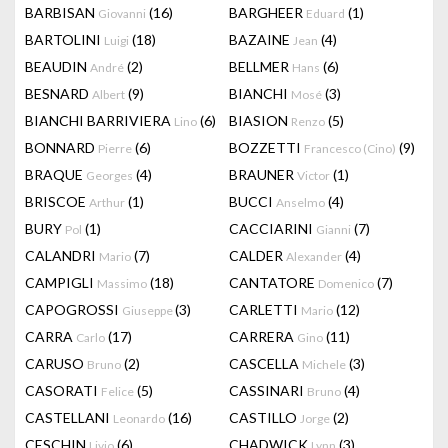
BARBISAN
(16)
BARGHEER
(1)
Giovanni
Eduard
BARTOLINI
(18)
BAZAINE
(4)
Luigi
Jean
BEAUDIN
(2)
BELLMER
(6)
André
Hans
BESNARD
(9)
BIANCHI
(3)
Albert
Mosé
BIANCHI BARRIVIERA
(6)
BIASION
(5)
Lino
Renzo
BONNARD
(6)
BOZZETTI
(9)
Pierre
Francesco (Cino)
BRAQUE
(4)
BRAUNER
(1)
Georges
Victor
BRISCOE
(1)
BUCCI
(4)
Arthur
Anselmo
BURY
(1)
CACCIARINI
(7)
Pol
Gianni
CALANDRI
(7)
CALDER
(4)
Mario
Alexander
CAMPIGLI
(18)
CANTATORE
(7)
Massimo
Domenico
CAPOGROSSI
(3)
CARLETTI
(12)
Giuseppe
Mario
CARRA
(17)
CARRERA
(11)
Carlo
Gino
CARUSO
(2)
CASCELLA
(3)
Bruno
Michele
CASORATI
(5)
CASSINARI
(4)
Felice
Bruno
CASTELLANI
(16)
CASTILLO
(2)
Leonardo
Jorge
CESCHIN
(6)
CHADWICK
(3)
Livio
Lynn