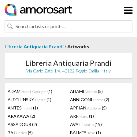
/
Libreria Antiquaria Prandi
Artworks
Libreria Antiquaria Prandi
Via Carlo Zatti 1/A, 42122 Reggio Emilia - Italy
ADAM
(1)
ADAMI
(5)
Henri-Georges
Valerio
ALECHINSKY
(1)
ANNIGONI
(2)
Pierre
Pietro
ANTES
(1)
APPIAN
(5)
Horst
Adolphe
ARAKAWA
(2)
ARP
(1)
Hans
ASSADOUR
(2)
AVATI
(19)
Mario
BAJ
(5)
BALMES
(1)
Enrico
José