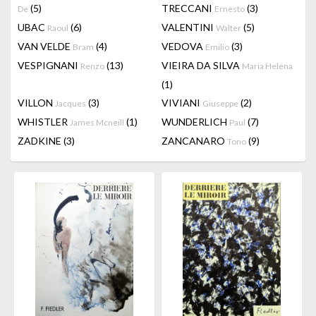
(5)
TRECCANI
(3)
De
Ernesto
UBAC
(6)
VALENTINI
(5)
Raoul
Walter
VAN VELDE
(4)
VEDOVA
(3)
Bram
Emilio
VESPIGNANI
(13)
VIEIRA DA SILVA
Renzo
Maria Helena
(1)
VILLON
(3)
VIVIANI
(2)
Jacques
Giuseppe
WHISTLER
(1)
WUNDERLICH
(7)
James Mcneill
Paul
ZADKINE
(3)
ZANCANARO
(9)
Tono