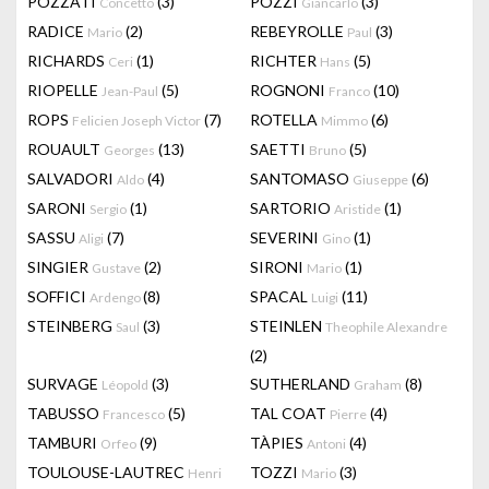
POZZATI
(3)
POZZI
(3)
Concetto
Giancarlo
RADICE
(2)
REBEYROLLE
(3)
Mario
Paul
RICHARDS
(1)
RICHTER
(5)
Ceri
Hans
RIOPELLE
(5)
ROGNONI
(10)
Jean-Paul
Franco
ROPS
(7)
ROTELLA
(6)
Felicien Joseph Victor
Mimmo
ROUAULT
(13)
SAETTI
(5)
Georges
Bruno
SALVADORI
(4)
SANTOMASO
(6)
Aldo
Giuseppe
SARONI
(1)
SARTORIO
(1)
Sergio
Aristide
SASSU
(7)
SEVERINI
(1)
Aligi
Gino
SINGIER
(2)
SIRONI
(1)
Gustave
Mario
SOFFICI
(8)
SPACAL
(11)
Ardengo
Luigi
STEINBERG
(3)
STEINLEN
Saul
Theophile Alexandre
(2)
SURVAGE
(3)
SUTHERLAND
(8)
Léopold
Graham
TABUSSO
(5)
TAL COAT
(4)
Francesco
Pierre
TAMBURI
(9)
TÀPIES
(4)
Orfeo
Antoni
TOULOUSE-LAUTREC
TOZZI
(3)
Henri
Mario