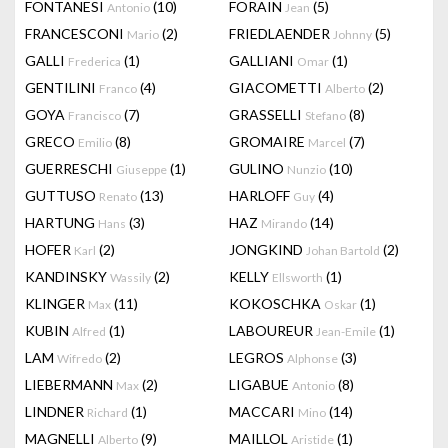
FONTANESI
(10)
FORAIN
(5)
Antonio
Jean
FRANCESCONI
(2)
FRIEDLAENDER
(5)
Mario
Johnny
GALLI
(1)
GALLIANI
(1)
Frederica
Omar
GENTILINI
(4)
GIACOMETTI
(2)
Franco
Alberto
GOYA
(7)
GRASSELLI
(8)
Francisco
Stefano
GRECO
(8)
GROMAIRE
(7)
Emilio
Marcel
GUERRESCHI
(1)
GULINO
(10)
Giuseppe
Nunzio
GUTTUSO
(13)
HARLOFF
(4)
Renato
Guy
HARTUNG
(3)
HAZ
(14)
Hans
Mirando
HOFER
(2)
JONGKIND
(2)
Karl
Johan Bartold
KANDINSKY
(2)
KELLY
(1)
Wassily
Ellsworth
KLINGER
(11)
KOKOSCHKA
(1)
Max
Oskar
KUBIN
(1)
LABOUREUR
(1)
Alfred
Jean-Emile
LAM
(2)
LEGROS
(3)
Wifredo
Alphonse
LIEBERMANN
(2)
LIGABUE
(8)
Max
Antonio
LINDNER
(1)
MACCARI
(14)
Richard
Mino
MAGNELLI
(9)
MAILLOL
(1)
Alberto
Aristide