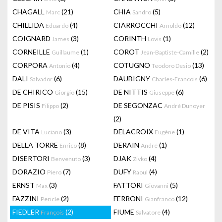
CHAGALL
(21)
CHIA
(5)
Marc
Sandro
CHILLIDA
(4)
CIARROCCHI
(12)
Eduardo
Arnoldo
COIGNARD
(3)
CORINTH
(1)
James
Lovis
CORNEILLE
(1)
COROT
(2)
Guillaume
Jean-Baptiste-Camille
CORPORA
(4)
COTUGNO
(13)
Antonio
Teodoro Desio
DALI
(6)
DAUBIGNY
(6)
Salvador
Charles-Francois
DE CHIRICO
(15)
DE NITTIS
(6)
Giorgio
Giuseppe
DE PISIS
(2)
DE SEGONZAC
Filippo
André Dunoyer
(2)
DE VITA
(3)
DELACROIX
(1)
Luciano
Eugène
DELLA TORRE
(8)
DERAIN
(1)
Enrico
André
DISERTORI
(3)
DJAK
(4)
Benvenuto
Zivko
DORAZIO
(7)
DUFY
(4)
Piero
Raoul
ERNST
(3)
FATTORI
(5)
Max
Giovanni
FAZZINI
(2)
FERRONI
(12)
Pericle
Gianfranco
FIEDLER
(2)
FIUME
(4)
François
Salvatore