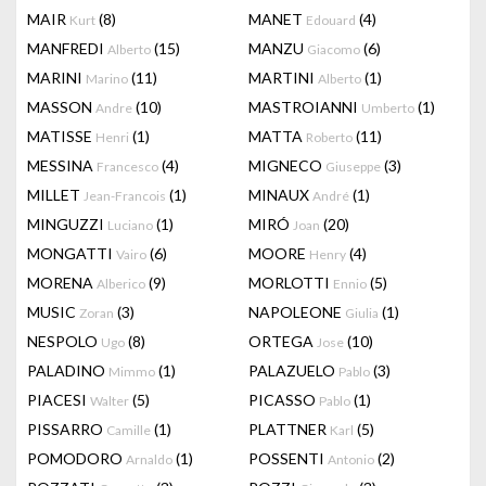
MAIR
(8)
MANET
(4)
Kurt
Edouard
MANFREDI
(15)
MANZU
(6)
Alberto
Giacomo
MARINI
(11)
MARTINI
(1)
Marino
Alberto
MASSON
(10)
MASTROIANNI
(1)
Andre
Umberto
MATISSE
(1)
MATTA
(11)
Henri
Roberto
MESSINA
(4)
MIGNECO
(3)
Francesco
Giuseppe
MILLET
(1)
MINAUX
(1)
Jean-Francois
André
MINGUZZI
(1)
MIRÓ
(20)
Luciano
Joan
MONGATTI
(6)
MOORE
(4)
Vairo
Henry
MORENA
(9)
MORLOTTI
(5)
Alberico
Ennio
MUSIC
(3)
NAPOLEONE
(1)
Zoran
Giulia
NESPOLO
(8)
ORTEGA
(10)
Ugo
Jose
PALADINO
(1)
PALAZUELO
(3)
Mimmo
Pablo
PIACESI
(5)
PICASSO
(1)
Walter
Pablo
PISSARRO
(1)
PLATTNER
(5)
Camille
Karl
POMODORO
(1)
POSSENTI
(2)
Arnaldo
Antonio