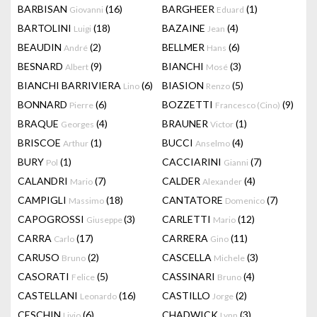
BARBISAN
(16)
BARGHEER
(1)
Giovanni
Eduard
BARTOLINI
(18)
BAZAINE
(4)
Luigi
Jean
BEAUDIN
(2)
BELLMER
(6)
André
Hans
BESNARD
(9)
BIANCHI
(3)
Albert
Mosé
BIANCHI BARRIVIERA
(6)
BIASION
(5)
Lino
Renzo
BONNARD
(6)
BOZZETTI
(9)
Pierre
Francesco (Cino)
BRAQUE
(4)
BRAUNER
(1)
Georges
Victor
BRISCOE
(1)
BUCCI
(4)
Arthur
Anselmo
BURY
(1)
CACCIARINI
(7)
Pol
Gianni
CALANDRI
(7)
CALDER
(4)
Mario
Alexander
CAMPIGLI
(18)
CANTATORE
(7)
Massimo
Domenico
CAPOGROSSI
(3)
CARLETTI
(12)
Giuseppe
Mario
CARRA
(17)
CARRERA
(11)
Carlo
Gino
CARUSO
(2)
CASCELLA
(3)
Bruno
Michele
CASORATI
(5)
CASSINARI
(4)
Felice
Bruno
CASTELLANI
(16)
CASTILLO
(2)
Leonardo
Jorge
CESCHIN
(6)
CHADWICK
(3)
Livio
Lynn