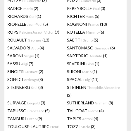
POZZATI
(3)
POZZI
(3)
Concetto
Giancarlo
RADICE
(2)
REBEYROLLE
(3)
Mario
Paul
RICHARDS
(1)
RICHTER
(5)
Ceri
Hans
RIOPELLE
(5)
ROGNONI
(10)
Jean-Paul
Franco
ROPS
(7)
ROTELLA
(6)
Felicien Joseph Victor
Mimmo
ROUAULT
(13)
SAETTI
(5)
Georges
Bruno
SALVADORI
(4)
SANTOMASO
(6)
Aldo
Giuseppe
SARONI
(1)
SARTORIO
(1)
Sergio
Aristide
SASSU
(7)
SEVERINI
(1)
Aligi
Gino
SINGIER
(2)
SIRONI
(1)
Gustave
Mario
SOFFICI
(8)
SPACAL
(11)
Ardengo
Luigi
STEINBERG
(3)
STEINLEN
Saul
Theophile Alexandre
(2)
SURVAGE
(3)
SUTHERLAND
(8)
Léopold
Graham
TABUSSO
(5)
TAL COAT
(4)
Francesco
Pierre
TAMBURI
(9)
TÀPIES
(4)
Orfeo
Antoni
TOULOUSE-LAUTREC
TOZZI
(3)
Henri
Mario