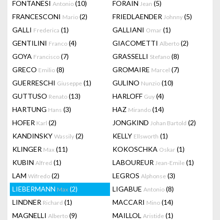
FONTANESI
(10)
FORAIN
(5)
Antonio
Jean
FRANCESCONI
(2)
FRIEDLAENDER
(5)
Mario
Johnny
GALLI
(1)
GALLIANI
(1)
Frederica
Omar
GENTILINI
(4)
GIACOMETTI
(2)
Franco
Alberto
GOYA
(7)
GRASSELLI
(8)
Francisco
Stefano
GRECO
(8)
GROMAIRE
(7)
Emilio
Marcel
GUERRESCHI
(1)
GULINO
(10)
Giuseppe
Nunzio
GUTTUSO
(13)
HARLOFF
(4)
Renato
Guy
HARTUNG
(3)
HAZ
(14)
Hans
Mirando
HOFER
(2)
JONGKIND
(2)
Karl
Johan Bartold
KANDINSKY
(2)
KELLY
(1)
Wassily
Ellsworth
KLINGER
(11)
KOKOSCHKA
(1)
Max
Oskar
KUBIN
(1)
LABOUREUR
(1)
Alfred
Jean-Emile
LAM
(2)
LEGROS
(3)
Wifredo
Alphonse
LIEBERMANN
(2)
LIGABUE
(8)
Max
Antonio
LINDNER
(1)
MACCARI
(14)
Richard
Mino
MAGNELLI
(9)
MAILLOL
(1)
Alberto
Aristide