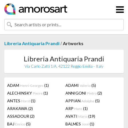
/
Libreria Antiquaria Prandi
Artworks
Libreria Antiquaria Prandi
Via Carlo Zatti 1/A, 42122 Reggio Emilia - Italy
ADAM
(1)
ADAMI
(5)
Henri-Georges
Valerio
ALECHINSKY
(1)
ANNIGONI
(2)
Pierre
Pietro
ANTES
(1)
APPIAN
(5)
Horst
Adolphe
ARAKAWA
(2)
ARP
(1)
Hans
ASSADOUR
(2)
AVATI
(19)
Mario
BAJ
(5)
BALMES
(1)
Enrico
José