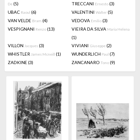
(5)
TRECCANI
(3)
De
Ernesto
UBAC
(6)
VALENTINI
(5)
Raoul
Walter
VAN VELDE
(4)
VEDOVA
(3)
Bram
Emilio
VESPIGNANI
(13)
VIEIRA DA SILVA
Renzo
Maria Helena
(1)
VILLON
(3)
VIVIANI
(2)
Jacques
Giuseppe
WHISTLER
(1)
WUNDERLICH
(7)
James Mcneill
Paul
ZADKINE
(3)
ZANCANARO
(9)
Tono