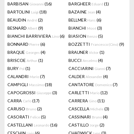
BARBISAN
(16)
BARGHEER
(1)
Giovanni
Eduard
BARTOLINI
(18)
BAZAINE
(4)
Luigi
Jean
BEAUDIN
(2)
BELLMER
(6)
André
Hans
BESNARD
(9)
BIANCHI
(3)
Albert
Mosé
BIANCHI BARRIVIERA
(6)
BIASION
(5)
Lino
Renzo
BONNARD
(6)
BOZZETTI
(9)
Pierre
Francesco (Cino)
BRAQUE
(4)
BRAUNER
(1)
Georges
Victor
BRISCOE
(1)
BUCCI
(4)
Arthur
Anselmo
BURY
(1)
CACCIARINI
(7)
Pol
Gianni
CALANDRI
(7)
CALDER
(4)
Mario
Alexander
CAMPIGLI
(18)
CANTATORE
(7)
Massimo
Domenico
CAPOGROSSI
(3)
CARLETTI
(12)
Giuseppe
Mario
CARRA
(17)
CARRERA
(11)
Carlo
Gino
CARUSO
(2)
CASCELLA
(3)
Bruno
Michele
CASORATI
(5)
CASSINARI
(4)
Felice
Bruno
CASTELLANI
(16)
CASTILLO
(2)
Leonardo
Jorge
CESCHIN
(6)
CHADWICK
(3)
Livio
Lynn