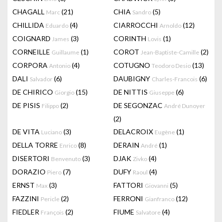
CHAGALL
(21)
CHIA
(5)
Marc
Sandro
CHILLIDA
(4)
CIARROCCHI
(12)
Eduardo
Arnoldo
COIGNARD
(3)
CORINTH
(1)
James
Lovis
CORNEILLE
(1)
COROT
(2)
Guillaume
Jean-Baptiste-Camille
CORPORA
(4)
COTUGNO
(13)
Antonio
Teodoro Desio
DALI
(6)
DAUBIGNY
(6)
Salvador
Charles-Francois
DE CHIRICO
(15)
DE NITTIS
(6)
Giorgio
Giuseppe
DE PISIS
(2)
DE SEGONZAC
Filippo
André Dunoyer
(2)
DE VITA
(3)
DELACROIX
(1)
Luciano
Eugène
DELLA TORRE
(8)
DERAIN
(1)
Enrico
André
DISERTORI
(3)
DJAK
(4)
Benvenuto
Zivko
DORAZIO
(7)
DUFY
(4)
Piero
Raoul
ERNST
(3)
FATTORI
(5)
Max
Giovanni
FAZZINI
(2)
FERRONI
(12)
Pericle
Gianfranco
FIEDLER
(2)
FIUME
(4)
François
Salvatore