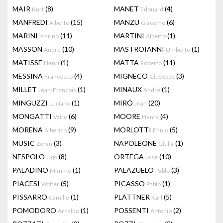
MAIR
(8)
MANET
(4)
Kurt
Edouard
MANFREDI
(15)
MANZU
(6)
Alberto
Giacomo
MARINI
(11)
MARTINI
(1)
Marino
Alberto
MASSON
(10)
MASTROIANNI
(1)
Andre
Umberto
MATISSE
(1)
MATTA
(11)
Henri
Roberto
MESSINA
(4)
MIGNECO
(3)
Francesco
Giuseppe
MILLET
(1)
MINAUX
(1)
Jean-Francois
André
MINGUZZI
(1)
MIRÓ
(20)
Luciano
Joan
MONGATTI
(6)
MOORE
(4)
Vairo
Henry
MORENA
(9)
MORLOTTI
(5)
Alberico
Ennio
MUSIC
(3)
NAPOLEONE
(1)
Zoran
Giulia
NESPOLO
(8)
ORTEGA
(10)
Ugo
Jose
PALADINO
(1)
PALAZUELO
(3)
Mimmo
Pablo
PIACESI
(5)
PICASSO
(1)
Walter
Pablo
PISSARRO
(1)
PLATTNER
(5)
Camille
Karl
POMODORO
(1)
POSSENTI
(2)
Arnaldo
Antonio