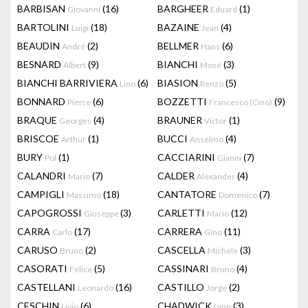
BARBISAN
(16)
BARGHEER
(1)
Giovanni
Eduard
BARTOLINI
(18)
BAZAINE
(4)
Luigi
Jean
BEAUDIN
(2)
BELLMER
(6)
André
Hans
BESNARD
(9)
BIANCHI
(3)
Albert
Mosé
BIANCHI BARRIVIERA
(6)
BIASION
(5)
Lino
Renzo
BONNARD
(6)
BOZZETTI
(9)
Pierre
Francesco (Cino)
BRAQUE
(4)
BRAUNER
(1)
Georges
Victor
BRISCOE
(1)
BUCCI
(4)
Arthur
Anselmo
BURY
(1)
CACCIARINI
(7)
Pol
Gianni
CALANDRI
(7)
CALDER
(4)
Mario
Alexander
CAMPIGLI
(18)
CANTATORE
(7)
Massimo
Domenico
CAPOGROSSI
(3)
CARLETTI
(12)
Giuseppe
Mario
CARRA
(17)
CARRERA
(11)
Carlo
Gino
CARUSO
(2)
CASCELLA
(3)
Bruno
Michele
CASORATI
(5)
CASSINARI
(4)
Felice
Bruno
CASTELLANI
(16)
CASTILLO
(2)
Leonardo
Jorge
CESCHIN
(6)
CHADWICK
(3)
Livio
Lynn