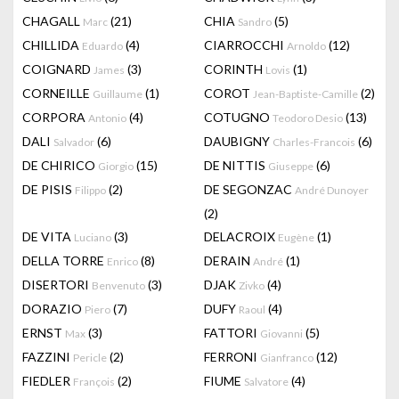
CHAGALL
(21)
CHIA
(5)
Marc
Sandro
CHILLIDA
(4)
CIARROCCHI
(12)
Eduardo
Arnoldo
COIGNARD
(3)
CORINTH
(1)
James
Lovis
CORNEILLE
(1)
COROT
(2)
Guillaume
Jean-Baptiste-Camille
CORPORA
(4)
COTUGNO
(13)
Antonio
Teodoro Desio
DALI
(6)
DAUBIGNY
(6)
Salvador
Charles-Francois
DE CHIRICO
(15)
DE NITTIS
(6)
Giorgio
Giuseppe
DE PISIS
(2)
DE SEGONZAC
Filippo
André Dunoyer
(2)
DE VITA
(3)
DELACROIX
(1)
Luciano
Eugène
DELLA TORRE
(8)
DERAIN
(1)
Enrico
André
DISERTORI
(3)
DJAK
(4)
Benvenuto
Zivko
DORAZIO
(7)
DUFY
(4)
Piero
Raoul
ERNST
(3)
FATTORI
(5)
Max
Giovanni
FAZZINI
(2)
FERRONI
(12)
Pericle
Gianfranco
FIEDLER
(2)
FIUME
(4)
François
Salvatore