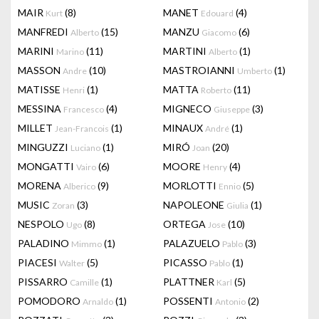
MAIR
(8)
MANET
(4)
Kurt
Edouard
MANFREDI
(15)
MANZU
(6)
Alberto
Giacomo
MARINI
(11)
MARTINI
(1)
Marino
Alberto
MASSON
(10)
MASTROIANNI
(1)
Andre
Umberto
MATISSE
(1)
MATTA
(11)
Henri
Roberto
MESSINA
(4)
MIGNECO
(3)
Francesco
Giuseppe
MILLET
(1)
MINAUX
(1)
Jean-Francois
André
MINGUZZI
(1)
MIRÓ
(20)
Luciano
Joan
MONGATTI
(6)
MOORE
(4)
Vairo
Henry
MORENA
(9)
MORLOTTI
(5)
Alberico
Ennio
MUSIC
(3)
NAPOLEONE
(1)
Zoran
Giulia
NESPOLO
(8)
ORTEGA
(10)
Ugo
Jose
PALADINO
(1)
PALAZUELO
(3)
Mimmo
Pablo
PIACESI
(5)
PICASSO
(1)
Walter
Pablo
PISSARRO
(1)
PLATTNER
(5)
Camille
Karl
POMODORO
(1)
POSSENTI
(2)
Arnaldo
Antonio