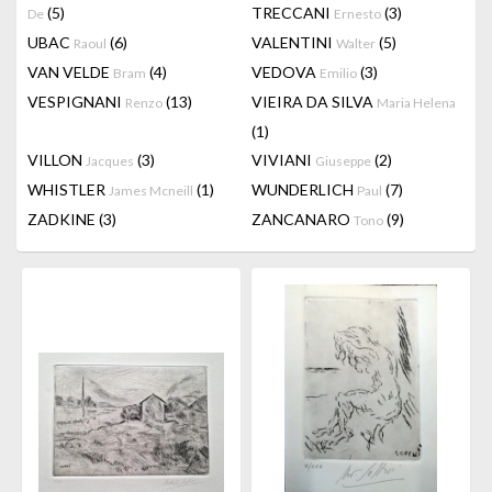
(5)
TRECCANI
(3)
De
Ernesto
UBAC
(6)
VALENTINI
(5)
Raoul
Walter
VAN VELDE
(4)
VEDOVA
(3)
Bram
Emilio
VESPIGNANI
(13)
VIEIRA DA SILVA
Renzo
Maria Helena
(1)
VILLON
(3)
VIVIANI
(2)
Jacques
Giuseppe
WHISTLER
(1)
WUNDERLICH
(7)
James Mcneill
Paul
ZADKINE
(3)
ZANCANARO
(9)
Tono