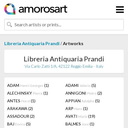
/
Libreria Antiquaria Prandi
Artworks
Libreria Antiquaria Prandi
Via Carlo Zatti 1/A, 42122 Reggio Emilia - Italy
ADAM
(1)
ADAMI
(5)
Henri-Georges
Valerio
ALECHINSKY
(1)
ANNIGONI
(2)
Pierre
Pietro
ANTES
(1)
APPIAN
(5)
Horst
Adolphe
ARAKAWA
(2)
ARP
(1)
Hans
ASSADOUR
(2)
AVATI
(19)
Mario
BAJ
(5)
BALMES
(1)
Enrico
José