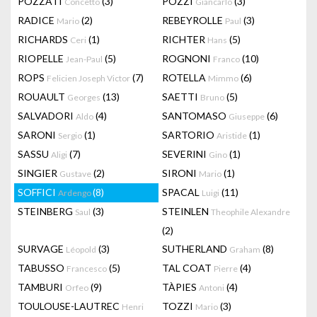
POZZATI
(3)
POZZI
(3)
Concetto
Giancarlo
RADICE
(2)
REBEYROLLE
(3)
Mario
Paul
RICHARDS
(1)
RICHTER
(5)
Ceri
Hans
RIOPELLE
(5)
ROGNONI
(10)
Jean-Paul
Franco
ROPS
(7)
ROTELLA
(6)
Felicien Joseph Victor
Mimmo
ROUAULT
(13)
SAETTI
(5)
Georges
Bruno
SALVADORI
(4)
SANTOMASO
(6)
Aldo
Giuseppe
SARONI
(1)
SARTORIO
(1)
Sergio
Aristide
SASSU
(7)
SEVERINI
(1)
Aligi
Gino
SINGIER
(2)
SIRONI
(1)
Gustave
Mario
SOFFICI
(8)
SPACAL
(11)
Ardengo
Luigi
STEINBERG
(3)
STEINLEN
Saul
Theophile Alexandre
(2)
SURVAGE
(3)
SUTHERLAND
(8)
Léopold
Graham
TABUSSO
(5)
TAL COAT
(4)
Francesco
Pierre
TAMBURI
(9)
TÀPIES
(4)
Orfeo
Antoni
TOULOUSE-LAUTREC
TOZZI
(3)
Henri
Mario