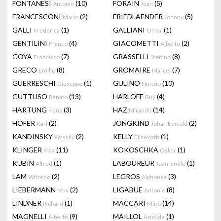
FONTANESI
(10)
FORAIN
(5)
Antonio
Jean
FRANCESCONI
(2)
FRIEDLAENDER
(5)
Mario
Johnny
GALLI
(1)
GALLIANI
(1)
Frederica
Omar
GENTILINI
(4)
GIACOMETTI
(2)
Franco
Alberto
GOYA
(7)
GRASSELLI
(8)
Francisco
Stefano
GRECO
(8)
GROMAIRE
(7)
Emilio
Marcel
GUERRESCHI
(1)
GULINO
(10)
Giuseppe
Nunzio
GUTTUSO
(13)
HARLOFF
(4)
Renato
Guy
HARTUNG
(3)
HAZ
(14)
Hans
Mirando
HOFER
(2)
JONGKIND
(2)
Karl
Johan Bartold
KANDINSKY
(2)
KELLY
(1)
Wassily
Ellsworth
KLINGER
(11)
KOKOSCHKA
(1)
Max
Oskar
KUBIN
(1)
LABOUREUR
(1)
Alfred
Jean-Emile
LAM
(2)
LEGROS
(3)
Wifredo
Alphonse
LIEBERMANN
(2)
LIGABUE
(8)
Max
Antonio
LINDNER
(1)
MACCARI
(14)
Richard
Mino
MAGNELLI
(9)
MAILLOL
(1)
Alberto
Aristide