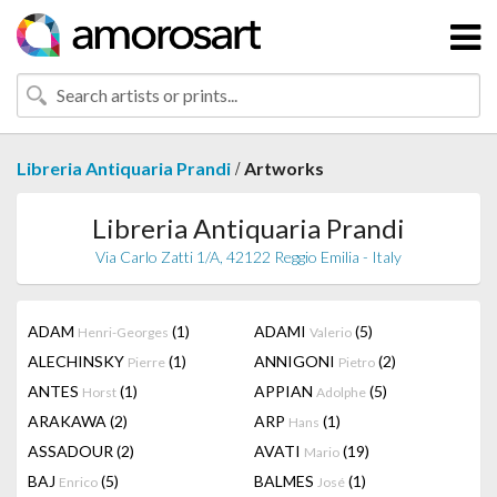
/
Libreria Antiquaria Prandi
Artworks
Libreria Antiquaria Prandi
Via Carlo Zatti 1/A, 42122 Reggio Emilia - Italy
ADAM
(1)
ADAMI
(5)
Henri-Georges
Valerio
ALECHINSKY
(1)
ANNIGONI
(2)
Pierre
Pietro
ANTES
(1)
APPIAN
(5)
Horst
Adolphe
ARAKAWA
(2)
ARP
(1)
Hans
ASSADOUR
(2)
AVATI
(19)
Mario
BAJ
(5)
BALMES
(1)
Enrico
José