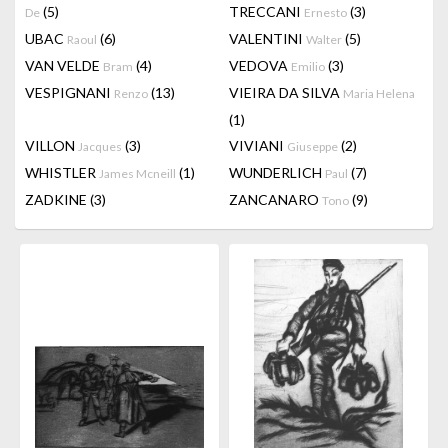
(5)
TRECCANI
(3)
De
Ernesto
UBAC
(6)
VALENTINI
(5)
Raoul
Walter
VAN VELDE
(4)
VEDOVA
(3)
Bram
Emilio
VESPIGNANI
(13)
VIEIRA DA SILVA
Renzo
Maria Helena
(1)
VILLON
(3)
VIVIANI
(2)
Jacques
Giuseppe
WHISTLER
(1)
WUNDERLICH
(7)
James Mcneill
Paul
ZADKINE
(3)
ZANCANARO
(9)
Tono