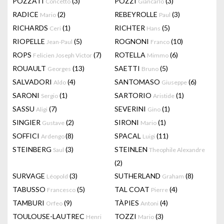
POZZATI
(3)
POZZI
(3)
Concetto
Giancarlo
RADICE
(2)
REBEYROLLE
(3)
Mario
Paul
RICHARDS
(1)
RICHTER
(5)
Ceri
Hans
RIOPELLE
(5)
ROGNONI
(10)
Jean-Paul
Franco
ROPS
(7)
ROTELLA
(6)
Felicien Joseph Victor
Mimmo
ROUAULT
(13)
SAETTI
(5)
Georges
Bruno
SALVADORI
(4)
SANTOMASO
(6)
Aldo
Giuseppe
SARONI
(1)
SARTORIO
(1)
Sergio
Aristide
SASSU
(7)
SEVERINI
(1)
Aligi
Gino
SINGIER
(2)
SIRONI
(1)
Gustave
Mario
SOFFICI
(8)
SPACAL
(11)
Ardengo
Luigi
STEINBERG
(3)
STEINLEN
Saul
Theophile Alexandre
(2)
SURVAGE
(3)
SUTHERLAND
(8)
Léopold
Graham
TABUSSO
(5)
TAL COAT
(4)
Francesco
Pierre
TAMBURI
(9)
TÀPIES
(4)
Orfeo
Antoni
TOULOUSE-LAUTREC
TOZZI
(3)
Henri
Mario