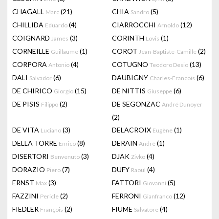
CHAGALL
(21)
CHIA
(5)
Marc
Sandro
CHILLIDA
(4)
CIARROCCHI
(12)
Eduardo
Arnoldo
COIGNARD
(3)
CORINTH
(1)
James
Lovis
CORNEILLE
(1)
COROT
(2)
Guillaume
Jean-Baptiste-Camille
CORPORA
(4)
COTUGNO
(13)
Antonio
Teodoro Desio
DALI
(6)
DAUBIGNY
(6)
Salvador
Charles-Francois
DE CHIRICO
(15)
DE NITTIS
(6)
Giorgio
Giuseppe
DE PISIS
(2)
DE SEGONZAC
Filippo
André Dunoyer
(2)
DE VITA
(3)
DELACROIX
(1)
Luciano
Eugène
DELLA TORRE
(8)
DERAIN
(1)
Enrico
André
DISERTORI
(3)
DJAK
(4)
Benvenuto
Zivko
DORAZIO
(7)
DUFY
(4)
Piero
Raoul
ERNST
(3)
FATTORI
(5)
Max
Giovanni
FAZZINI
(2)
FERRONI
(12)
Pericle
Gianfranco
FIEDLER
(2)
FIUME
(4)
François
Salvatore