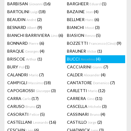
BARBISAN
(16)
BARGHEER
(1)
Giovanni
Eduard
BARTOLINI
(18)
BAZAINE
(4)
Luigi
Jean
BEAUDIN
(2)
BELLMER
(6)
André
Hans
BESNARD
(9)
BIANCHI
(3)
Albert
Mosé
BIANCHI BARRIVIERA
(6)
BIASION
(5)
Lino
Renzo
BONNARD
(6)
BOZZETTI
(9)
Pierre
Francesco (Cino)
BRAQUE
(4)
BRAUNER
(1)
Georges
Victor
BRISCOE
(1)
BUCCI
(4)
Arthur
Anselmo
BURY
(1)
CACCIARINI
(7)
Pol
Gianni
CALANDRI
(7)
CALDER
(4)
Mario
Alexander
CAMPIGLI
(18)
CANTATORE
(7)
Massimo
Domenico
CAPOGROSSI
(3)
CARLETTI
(12)
Giuseppe
Mario
CARRA
(17)
CARRERA
(11)
Carlo
Gino
CARUSO
(2)
CASCELLA
(3)
Bruno
Michele
CASORATI
(5)
CASSINARI
(4)
Felice
Bruno
CASTELLANI
(16)
CASTILLO
(2)
Leonardo
Jorge
CESCHIN
(6)
CHADWICK
(3)
Livio
Lynn