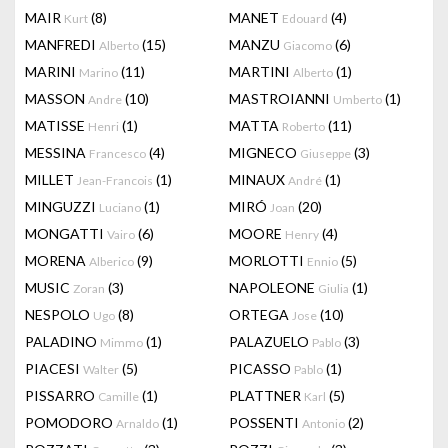
MAIR
(8)
MANET
(4)
Kurt
Edouard
MANFREDI
(15)
MANZU
(6)
Alberto
Giacomo
MARINI
(11)
MARTINI
(1)
Marino
Alberto
MASSON
(10)
MASTROIANNI
(1)
Andre
Umberto
MATISSE
(1)
MATTA
(11)
Henri
Roberto
MESSINA
(4)
MIGNECO
(3)
Francesco
Giuseppe
MILLET
(1)
MINAUX
(1)
Jean-Francois
André
MINGUZZI
(1)
MIRÓ
(20)
Luciano
Joan
MONGATTI
(6)
MOORE
(4)
Vairo
Henry
MORENA
(9)
MORLOTTI
(5)
Alberico
Ennio
MUSIC
(3)
NAPOLEONE
(1)
Zoran
Giulia
NESPOLO
(8)
ORTEGA
(10)
Ugo
Jose
PALADINO
(1)
PALAZUELO
(3)
Mimmo
Pablo
PIACESI
(5)
PICASSO
(1)
Walter
Pablo
PISSARRO
(1)
PLATTNER
(5)
Camille
Karl
POMODORO
(1)
POSSENTI
(2)
Arnaldo
Antonio