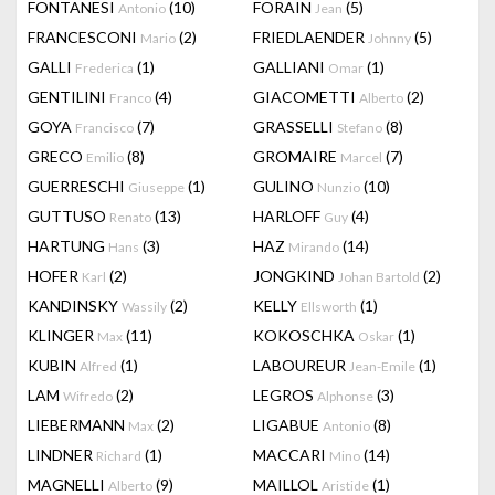
FONTANESI
(10)
FORAIN
(5)
Antonio
Jean
FRANCESCONI
(2)
FRIEDLAENDER
(5)
Mario
Johnny
GALLI
(1)
GALLIANI
(1)
Frederica
Omar
GENTILINI
(4)
GIACOMETTI
(2)
Franco
Alberto
GOYA
(7)
GRASSELLI
(8)
Francisco
Stefano
GRECO
(8)
GROMAIRE
(7)
Emilio
Marcel
GUERRESCHI
(1)
GULINO
(10)
Giuseppe
Nunzio
GUTTUSO
(13)
HARLOFF
(4)
Renato
Guy
HARTUNG
(3)
HAZ
(14)
Hans
Mirando
HOFER
(2)
JONGKIND
(2)
Karl
Johan Bartold
KANDINSKY
(2)
KELLY
(1)
Wassily
Ellsworth
KLINGER
(11)
KOKOSCHKA
(1)
Max
Oskar
KUBIN
(1)
LABOUREUR
(1)
Alfred
Jean-Emile
LAM
(2)
LEGROS
(3)
Wifredo
Alphonse
LIEBERMANN
(2)
LIGABUE
(8)
Max
Antonio
LINDNER
(1)
MACCARI
(14)
Richard
Mino
MAGNELLI
(9)
MAILLOL
(1)
Alberto
Aristide