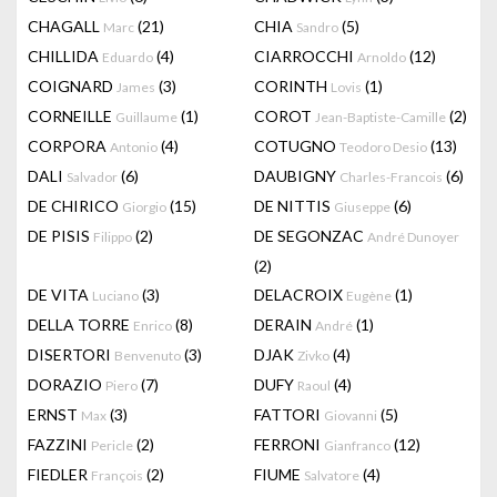
CHAGALL
(21)
CHIA
(5)
Marc
Sandro
CHILLIDA
(4)
CIARROCCHI
(12)
Eduardo
Arnoldo
COIGNARD
(3)
CORINTH
(1)
James
Lovis
CORNEILLE
(1)
COROT
(2)
Guillaume
Jean-Baptiste-Camille
CORPORA
(4)
COTUGNO
(13)
Antonio
Teodoro Desio
DALI
(6)
DAUBIGNY
(6)
Salvador
Charles-Francois
DE CHIRICO
(15)
DE NITTIS
(6)
Giorgio
Giuseppe
DE PISIS
(2)
DE SEGONZAC
Filippo
André Dunoyer
(2)
DE VITA
(3)
DELACROIX
(1)
Luciano
Eugène
DELLA TORRE
(8)
DERAIN
(1)
Enrico
André
DISERTORI
(3)
DJAK
(4)
Benvenuto
Zivko
DORAZIO
(7)
DUFY
(4)
Piero
Raoul
ERNST
(3)
FATTORI
(5)
Max
Giovanni
FAZZINI
(2)
FERRONI
(12)
Pericle
Gianfranco
FIEDLER
(2)
FIUME
(4)
François
Salvatore