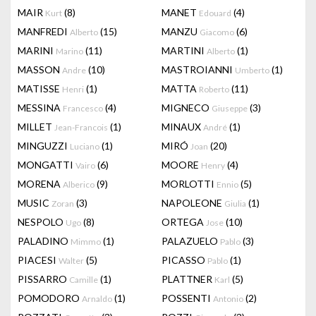
MAIR
(8)
MANET
(4)
Kurt
Edouard
MANFREDI
(15)
MANZU
(6)
Alberto
Giacomo
MARINI
(11)
MARTINI
(1)
Marino
Alberto
MASSON
(10)
MASTROIANNI
(1)
Andre
Umberto
MATISSE
(1)
MATTA
(11)
Henri
Roberto
MESSINA
(4)
MIGNECO
(3)
Francesco
Giuseppe
MILLET
(1)
MINAUX
(1)
Jean-Francois
André
MINGUZZI
(1)
MIRÓ
(20)
Luciano
Joan
MONGATTI
(6)
MOORE
(4)
Vairo
Henry
MORENA
(9)
MORLOTTI
(5)
Alberico
Ennio
MUSIC
(3)
NAPOLEONE
(1)
Zoran
Giulia
NESPOLO
(8)
ORTEGA
(10)
Ugo
Jose
PALADINO
(1)
PALAZUELO
(3)
Mimmo
Pablo
PIACESI
(5)
PICASSO
(1)
Walter
Pablo
PISSARRO
(1)
PLATTNER
(5)
Camille
Karl
POMODORO
(1)
POSSENTI
(2)
Arnaldo
Antonio