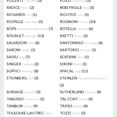
POZZATI
(3)
POZZI
(3)
Concetto
Giancarlo
RADICE
(2)
REBEYROLLE
(3)
Mario
Paul
RICHARDS
(1)
RICHTER
(5)
Ceri
Hans
RIOPELLE
(5)
ROGNONI
(10)
Jean-Paul
Franco
ROPS
(7)
ROTELLA
(6)
Felicien Joseph Victor
Mimmo
ROUAULT
(13)
SAETTI
(5)
Georges
Bruno
SALVADORI
(4)
SANTOMASO
(6)
Aldo
Giuseppe
SARONI
(1)
SARTORIO
(1)
Sergio
Aristide
SASSU
(7)
SEVERINI
(1)
Aligi
Gino
SINGIER
(2)
SIRONI
(1)
Gustave
Mario
SOFFICI
(8)
SPACAL
(11)
Ardengo
Luigi
STEINBERG
(3)
STEINLEN
Saul
Theophile Alexandre
(2)
SURVAGE
(3)
SUTHERLAND
(8)
Léopold
Graham
TABUSSO
(5)
TAL COAT
(4)
Francesco
Pierre
TAMBURI
(9)
TÀPIES
(4)
Orfeo
Antoni
TOULOUSE-LAUTREC
TOZZI
(3)
Henri
Mario