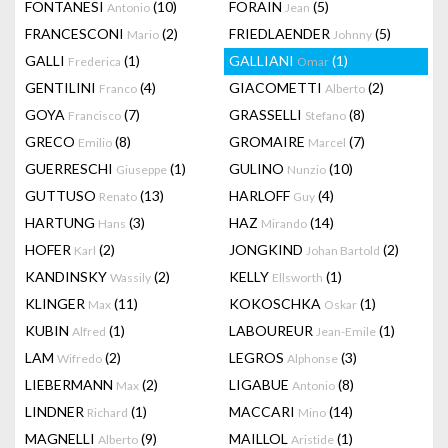
FONTANESI
(10)
FORAIN
(5)
Antonio
Jean
FRANCESCONI
(2)
FRIEDLAENDER
(5)
Mario
Johnny
GALLI
(1)
GALLIANI
(1)
Frederica
Omar
GENTILINI
(4)
GIACOMETTI
(2)
Franco
Alberto
GOYA
(7)
GRASSELLI
(8)
Francisco
Stefano
GRECO
(8)
GROMAIRE
(7)
Emilio
Marcel
GUERRESCHI
(1)
GULINO
(10)
Giuseppe
Nunzio
GUTTUSO
(13)
HARLOFF
(4)
Renato
Guy
HARTUNG
(3)
HAZ
(14)
Hans
Mirando
HOFER
(2)
JONGKIND
(2)
Karl
Johan Bartold
KANDINSKY
(2)
KELLY
(1)
Wassily
Ellsworth
KLINGER
(11)
KOKOSCHKA
(1)
Max
Oskar
KUBIN
(1)
LABOUREUR
(1)
Alfred
Jean-Emile
LAM
(2)
LEGROS
(3)
Wifredo
Alphonse
LIEBERMANN
(2)
LIGABUE
(8)
Max
Antonio
LINDNER
(1)
MACCARI
(14)
Richard
Mino
MAGNELLI
(9)
MAILLOL
(1)
Alberto
Aristide