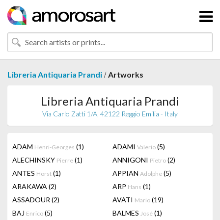
/
Libreria Antiquaria Prandi
Artworks
Libreria Antiquaria Prandi
Via Carlo Zatti 1/A, 42122 Reggio Emilia - Italy
ADAM
(1)
ADAMI
(5)
Henri-Georges
Valerio
ALECHINSKY
(1)
ANNIGONI
(2)
Pierre
Pietro
ANTES
(1)
APPIAN
(5)
Horst
Adolphe
ARAKAWA
(2)
ARP
(1)
Hans
ASSADOUR
(2)
AVATI
(19)
Mario
BAJ
(5)
BALMES
(1)
Enrico
José