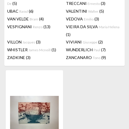
(5)
TRECCANI
(3)
De
Ernesto
UBAC
(6)
VALENTINI
(5)
Raoul
Walter
VAN VELDE
(4)
VEDOVA
(3)
Bram
Emilio
VESPIGNANI
(13)
VIEIRA DA SILVA
Renzo
Maria Helena
(1)
VILLON
(3)
VIVIANI
(2)
Jacques
Giuseppe
WHISTLER
(1)
WUNDERLICH
(7)
James Mcneill
Paul
ZADKINE
(3)
ZANCANARO
(9)
Tono