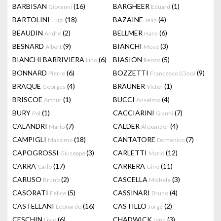
BARBISAN
(16)
BARGHEER
(1)
Giovanni
Eduard
BARTOLINI
(18)
BAZAINE
(4)
Luigi
Jean
BEAUDIN
(2)
BELLMER
(6)
André
Hans
BESNARD
(9)
BIANCHI
(3)
Albert
Mosé
BIANCHI BARRIVIERA
(6)
BIASION
(5)
Lino
Renzo
BONNARD
(6)
BOZZETTI
(9)
Pierre
Francesco (Cino)
BRAQUE
(4)
BRAUNER
(1)
Georges
Victor
BRISCOE
(1)
BUCCI
(4)
Arthur
Anselmo
BURY
(1)
CACCIARINI
(7)
Pol
Gianni
CALANDRI
(7)
CALDER
(4)
Mario
Alexander
CAMPIGLI
(18)
CANTATORE
(7)
Massimo
Domenico
CAPOGROSSI
(3)
CARLETTI
(12)
Giuseppe
Mario
CARRA
(17)
CARRERA
(11)
Carlo
Gino
CARUSO
(2)
CASCELLA
(3)
Bruno
Michele
CASORATI
(5)
CASSINARI
(4)
Felice
Bruno
CASTELLANI
(16)
CASTILLO
(2)
Leonardo
Jorge
CESCHIN
(6)
CHADWICK
(3)
Livio
Lynn