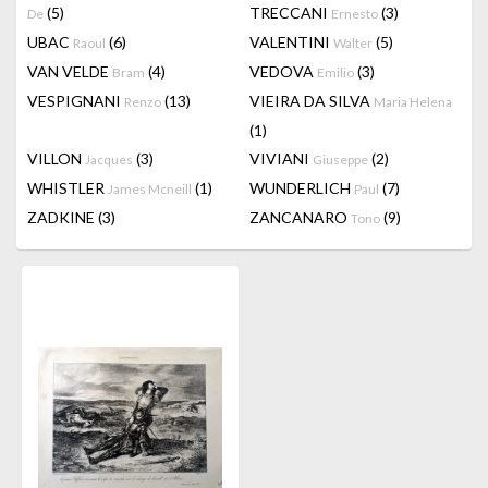
(5)
TRECCANI
(3)
De
Ernesto
UBAC
(6)
VALENTINI
(5)
Raoul
Walter
VAN VELDE
(4)
VEDOVA
(3)
Bram
Emilio
VESPIGNANI
(13)
VIEIRA DA SILVA
Renzo
Maria Helena
(1)
VILLON
(3)
VIVIANI
(2)
Jacques
Giuseppe
WHISTLER
(1)
WUNDERLICH
(7)
James Mcneill
Paul
ZADKINE
(3)
ZANCANARO
(9)
Tono