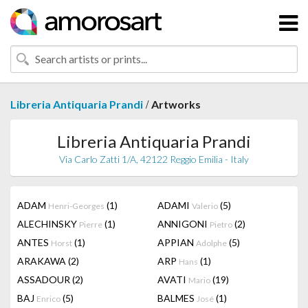
/
Libreria Antiquaria Prandi
Artworks
Libreria Antiquaria Prandi
Via Carlo Zatti 1/A, 42122 Reggio Emilia - Italy
ADAM
(1)
ADAMI
(5)
Henri-Georges
Valerio
ALECHINSKY
(1)
ANNIGONI
(2)
Pierre
Pietro
ANTES
(1)
APPIAN
(5)
Horst
Adolphe
ARAKAWA
(2)
ARP
(1)
Hans
ASSADOUR
(2)
AVATI
(19)
Mario
BAJ
(5)
BALMES
(1)
Enrico
José