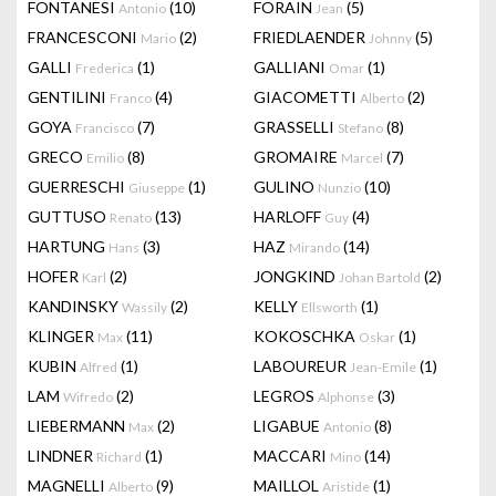
FONTANESI
(10)
FORAIN
(5)
Antonio
Jean
FRANCESCONI
(2)
FRIEDLAENDER
(5)
Mario
Johnny
GALLI
(1)
GALLIANI
(1)
Frederica
Omar
GENTILINI
(4)
GIACOMETTI
(2)
Franco
Alberto
GOYA
(7)
GRASSELLI
(8)
Francisco
Stefano
GRECO
(8)
GROMAIRE
(7)
Emilio
Marcel
GUERRESCHI
(1)
GULINO
(10)
Giuseppe
Nunzio
GUTTUSO
(13)
HARLOFF
(4)
Renato
Guy
HARTUNG
(3)
HAZ
(14)
Hans
Mirando
HOFER
(2)
JONGKIND
(2)
Karl
Johan Bartold
KANDINSKY
(2)
KELLY
(1)
Wassily
Ellsworth
KLINGER
(11)
KOKOSCHKA
(1)
Max
Oskar
KUBIN
(1)
LABOUREUR
(1)
Alfred
Jean-Emile
LAM
(2)
LEGROS
(3)
Wifredo
Alphonse
LIEBERMANN
(2)
LIGABUE
(8)
Max
Antonio
LINDNER
(1)
MACCARI
(14)
Richard
Mino
MAGNELLI
(9)
MAILLOL
(1)
Alberto
Aristide