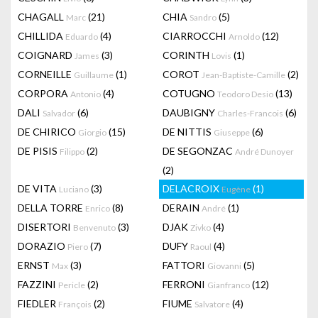
CHAGALL
(21)
CHIA
(5)
Marc
Sandro
CHILLIDA
(4)
CIARROCCHI
(12)
Eduardo
Arnoldo
COIGNARD
(3)
CORINTH
(1)
James
Lovis
CORNEILLE
(1)
COROT
(2)
Guillaume
Jean-Baptiste-Camille
CORPORA
(4)
COTUGNO
(13)
Antonio
Teodoro Desio
DALI
(6)
DAUBIGNY
(6)
Salvador
Charles-Francois
DE CHIRICO
(15)
DE NITTIS
(6)
Giorgio
Giuseppe
DE PISIS
(2)
DE SEGONZAC
Filippo
André Dunoyer
(2)
DE VITA
(3)
DELACROIX
(1)
Luciano
Eugène
DELLA TORRE
(8)
DERAIN
(1)
Enrico
André
DISERTORI
(3)
DJAK
(4)
Benvenuto
Zivko
DORAZIO
(7)
DUFY
(4)
Piero
Raoul
ERNST
(3)
FATTORI
(5)
Max
Giovanni
FAZZINI
(2)
FERRONI
(12)
Pericle
Gianfranco
FIEDLER
(2)
FIUME
(4)
François
Salvatore