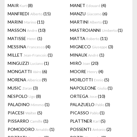
MAIR
(8)
MANET
(4)
Kurt
Edouard
MANFREDI
(15)
MANZU
(6)
Alberto
Giacomo
MARINI
(11)
MARTINI
(1)
Marino
Alberto
MASSON
(10)
MASTROIANNI
(1)
Andre
Umberto
MATISSE
(1)
MATTA
(11)
Henri
Roberto
MESSINA
(4)
MIGNECO
(3)
Francesco
Giuseppe
MILLET
(1)
MINAUX
(1)
Jean-Francois
André
MINGUZZI
(1)
MIRÓ
(20)
Luciano
Joan
MONGATTI
(6)
MOORE
(4)
Vairo
Henry
MORENA
(9)
MORLOTTI
(5)
Alberico
Ennio
MUSIC
(3)
NAPOLEONE
(1)
Zoran
Giulia
NESPOLO
(8)
ORTEGA
(10)
Ugo
Jose
PALADINO
(1)
PALAZUELO
(3)
Mimmo
Pablo
PIACESI
(5)
PICASSO
(1)
Walter
Pablo
PISSARRO
(1)
PLATTNER
(5)
Camille
Karl
POMODORO
(1)
POSSENTI
(2)
Arnaldo
Antonio