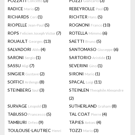
POZZATI
(3)
POZZI
(3)
Concetto
Giancarlo
RADICE
(2)
REBEYROLLE
(3)
Mario
Paul
RICHARDS
(1)
RICHTER
(5)
Ceri
Hans
RIOPELLE
(5)
ROGNONI
(10)
Jean-Paul
Franco
ROPS
(7)
ROTELLA
(6)
Felicien Joseph Victor
Mimmo
ROUAULT
(13)
SAETTI
(5)
Georges
Bruno
SALVADORI
(4)
SANTOMASO
(6)
Aldo
Giuseppe
SARONI
(1)
SARTORIO
(1)
Sergio
Aristide
SASSU
(7)
SEVERINI
(1)
Aligi
Gino
SINGIER
(2)
SIRONI
(1)
Gustave
Mario
SOFFICI
(8)
SPACAL
(11)
Ardengo
Luigi
STEINBERG
(3)
STEINLEN
Saul
Theophile Alexandre
(2)
SURVAGE
(3)
SUTHERLAND
(8)
Léopold
Graham
TABUSSO
(5)
TAL COAT
(4)
Francesco
Pierre
TAMBURI
(9)
TÀPIES
(4)
Orfeo
Antoni
TOULOUSE-LAUTREC
TOZZI
(3)
Henri
Mario