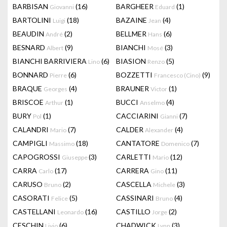
BARBISAN
(16)
BARGHEER
(1)
Giovanni
Eduard
BARTOLINI
(18)
BAZAINE
(4)
Luigi
Jean
BEAUDIN
(2)
BELLMER
(6)
André
Hans
BESNARD
(9)
BIANCHI
(3)
Albert
Mosé
BIANCHI BARRIVIERA
(6)
BIASION
(5)
Lino
Renzo
BONNARD
(6)
BOZZETTI
(9)
Pierre
Francesco (Cino)
BRAQUE
(4)
BRAUNER
(1)
Georges
Victor
BRISCOE
(1)
BUCCI
(4)
Arthur
Anselmo
BURY
(1)
CACCIARINI
(7)
Pol
Gianni
CALANDRI
(7)
CALDER
(4)
Mario
Alexander
CAMPIGLI
(18)
CANTATORE
(7)
Massimo
Domenico
CAPOGROSSI
(3)
CARLETTI
(12)
Giuseppe
Mario
CARRA
(17)
CARRERA
(11)
Carlo
Gino
CARUSO
(2)
CASCELLA
(3)
Bruno
Michele
CASORATI
(5)
CASSINARI
(4)
Felice
Bruno
CASTELLANI
(16)
CASTILLO
(2)
Leonardo
Jorge
CESCHIN
(6)
CHADWICK
(3)
Livio
Lynn