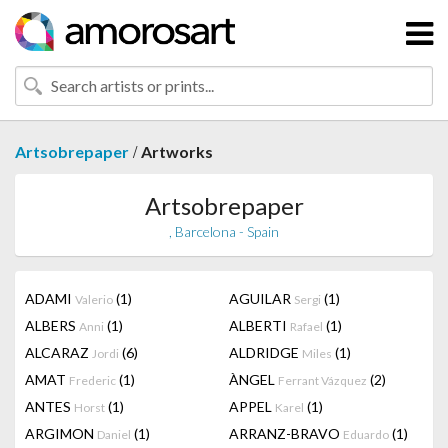
/
Artsobrepaper
Artworks
Artsobrepaper
, Barcelona - Spain
ADAMI
(1)
AGUILAR
(1)
Valerio
Sergi
ALBERS
(1)
ALBERTI
(1)
Anni
Rafael
ALCARAZ
(6)
ALDRIDGE
(1)
Jordi
Miles
AMAT
(1)
ÀNGEL
(2)
Frederic
Ferrant Vázquez
ANTES
(1)
APPEL
(1)
Horst
Karel
ARGIMON
(1)
ARRANZ-BRAVO
(1)
Daniel
Eduardo