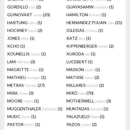
GORDILLO
(2)
GUAYASAMIN
(1)
Luis
Oswaldo
GUINOVART
(20)
HAMILTON
(1)
Josep
Richard
HARTUNG
(1)
HERNANDEZ PIJUAN
(21)
Hans
Joan
HOCKNEY
(2)
IGLESIAS
(1)
David
Cristina
JONES
(1)
KATZ
(1)
Allen
Alex
KCHO
(1)
KIPPENBERGER
(2)
Martin
KOUNELLIS
(1)
KURODA
(1)
Jannis
Aki
LAM
(3)
LUCEBERT
(1)
Wifredo
MAGRITTE
(1)
MASSON
(1)
Rene
Andre
MATHIEU
(1)
MATISSE
(2)
Georges
Henri
METRAS
(27)
MILLARES
(2)
Charles
Manuel
MIRA
(3)
MIRÓ
(70)
Victor
Joan
MOORE
(1)
MOTHERWELL
(3)
Henry
Robert
MUGGENTHALER
(1)
MUNTADAS
(1)
Johannes
Antonio
MUSIC
(1)
PALAZUELO
(5)
Zoran
Pablo
PASTOR
(1)
PAZOS
(2)
Perico
Carlos