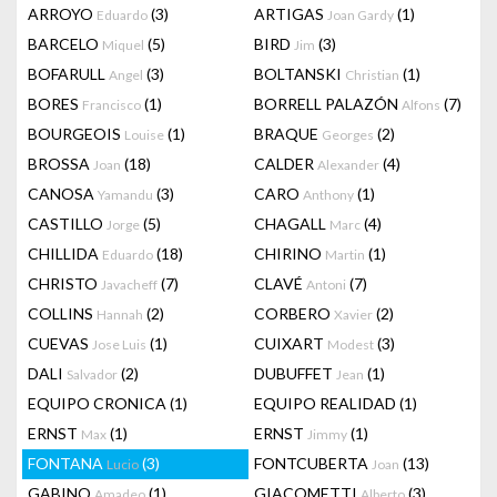
ARROYO
(3)
ARTIGAS
(1)
Eduardo
Joan Gardy
BARCELO
(5)
BIRD
(3)
Miquel
Jim
BOFARULL
(3)
BOLTANSKI
(1)
Angel
Christian
BORES
(1)
BORRELL PALAZÓN
(7)
Francisco
Alfons
BOURGEOIS
(1)
BRAQUE
(2)
Louise
Georges
BROSSA
(18)
CALDER
(4)
Joan
Alexander
CANOSA
(3)
CARO
(1)
Yamandu
Anthony
CASTILLO
(5)
CHAGALL
(4)
Jorge
Marc
CHILLIDA
(18)
CHIRINO
(1)
Eduardo
Martin
CHRISTO
(7)
CLAVÉ
(7)
Javacheff
Antoni
COLLINS
(2)
CORBERO
(2)
Hannah
Xavier
CUEVAS
(1)
CUIXART
(3)
Jose Luis
Modest
DALI
(2)
DUBUFFET
(1)
Salvador
Jean
EQUIPO CRONICA
(1)
EQUIPO REALIDAD
(1)
ERNST
(1)
ERNST
(1)
Max
Jimmy
FONTANA
(3)
FONTCUBERTA
(13)
Lucio
Joan
GABINO
(1)
GIACOMETTI
(3)
Amadeo
Alberto