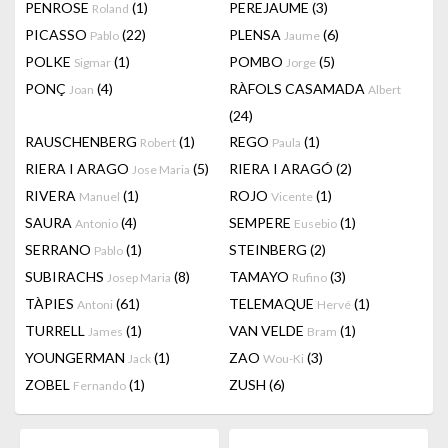
PENROSE
(1)
PEREJAUME
(3)
Roland
PICASSO
(22)
PLENSA
(6)
Pablo
Jaume
POLKE
(1)
POMBO
(5)
Sigmar
Jorge
PONÇ
(4)
RÀFOLS CASAMADA
Joan
Albert
(24)
RAUSCHENBERG
(1)
REGO
(1)
Robert
Paula
RIERA I ARAGO
(5)
RIERA I ARAGÓ
(2)
Jose Maria
RIVERA
(1)
ROJO
(1)
Manuel
Vicente
SAURA
(4)
SEMPERE
(1)
Antonio
Eusebio
SERRANO
(1)
STEINBERG
(2)
Pablo
SUBIRACHS
(8)
TAMAYO
(3)
Josep Maria
Rufino
TÀPIES
(61)
TELEMAQUE
(1)
Antoni
Hervé
TURRELL
(1)
VAN VELDE
(1)
James
Bram
YOUNGERMAN
(1)
ZAO
(3)
Jack
Wou-Ki
ZOBEL
(1)
ZUSH
(6)
Fernando