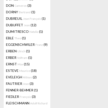
DON
(3)
Cameron
DORNY
(1)
Bertrand
DUBREUIL
(1)
Jean François
DUBUFFET
(12)
Jean
DUMITRESCO
(1)
Natalia
EBLE
(1)
Theo
EGGENSCHWILER
(9)
Franz
ERBEN
(1)
Ulrich
ERBER
(1)
Volfram
ERNST
(15)
Max
ESTEVE
(18)
Maurice
EVELEIGH
(2)
Aldous
FAUTRIER
(3)
Jean
FENNER-BEHMER
(1)
FIEDLER
(3)
François
FLEISCHMANN
Adolf Richard