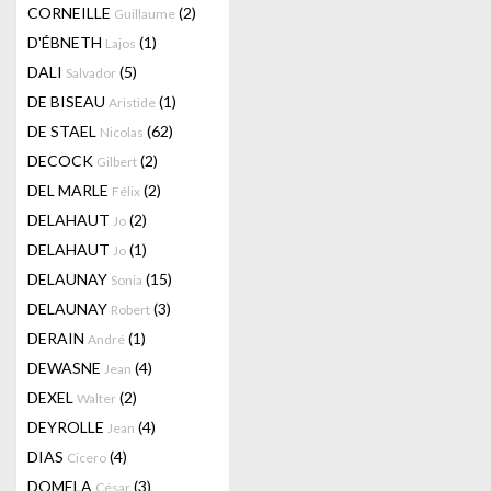
CORNEILLE
(2)
Guillaume
D'ÉBNETH
(1)
Lajos
DALI
(5)
Salvador
DE BISEAU
(1)
Aristide
DE STAEL
(62)
Nicolas
DECOCK
(2)
Gilbert
DEL MARLE
(2)
Félix
DELAHAUT
(2)
Jo
DELAHAUT
(1)
Jo
DELAUNAY
(15)
Sonia
DELAUNAY
(3)
Robert
DERAIN
(1)
André
DEWASNE
(4)
Jean
DEXEL
(2)
Walter
DEYROLLE
(4)
Jean
DIAS
(4)
Cicero
DOMELA
(3)
César