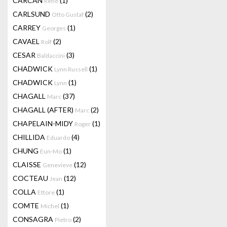
CARCAN
(1)
René
CARLSUND
(2)
Otto Gustaf
CARREY
(1)
Georges
CAVAEL
(2)
Rolf
CESAR
(3)
Baldaccini
CHADWICK
(1)
Lynn Russell
CHADWICK
(1)
Lynn
CHAGALL
(37)
Marc
CHAGALL (AFTER)
(2)
Marc
CHAPELAIN-MIDY
(1)
Roger
CHILLIDA
(4)
Eduardo
CHUNG
(1)
Eun-Mo
CLAISSE
(12)
Genevieve
COCTEAU
(12)
Jean
COLLA
(1)
Ettore
COMTE
(1)
Michel
CONSAGRA
(2)
Pietro