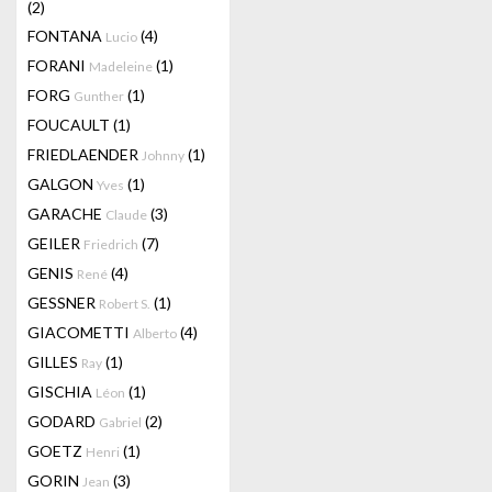
(2)
FONTANA
(4)
Lucio
FORANI
(1)
Madeleine
FORG
(1)
Gunther
FOUCAULT
(1)
FRIEDLAENDER
(1)
Johnny
GALGON
(1)
Yves
GARACHE
(3)
Claude
GEILER
(7)
Friedrich
GENIS
(4)
René
GESSNER
(1)
Robert S.
GIACOMETTI
(4)
Alberto
GILLES
(1)
Ray
GISCHIA
(1)
Léon
GODARD
(2)
Gabriel
GOETZ
(1)
Henri
GORIN
(3)
Jean