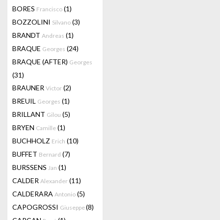
BORES
(1)
Francisco
BOZZOLINI
(3)
Silvano
BRANDT
(1)
Andreas
BRAQUE
(24)
Georges
BRAQUE (AFTER)
Georges
(31)
BRAUNER
(2)
Victor
BREUIL
(1)
Georges
BRILLANT
(5)
Gilou
BRYEN
(1)
Camille
BUCHHOLZ
(10)
Erich
BUFFET
(7)
Bernard
BURSSENS
(1)
Jan
CALDER
(11)
Alexander
CALDERARA
(5)
Antonio
CAPOGROSSI
(8)
Giuseppe