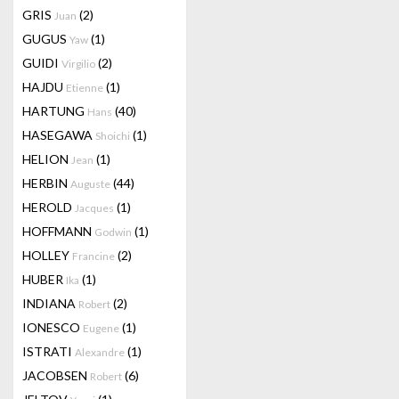
GRIS
(2)
Juan
GUGUS
(1)
Yaw
GUIDI
(2)
Virgilio
HAJDU
(1)
Etienne
HARTUNG
(40)
Hans
HASEGAWA
(1)
Shoichi
HELION
(1)
Jean
HERBIN
(44)
Auguste
HEROLD
(1)
Jacques
HOFFMANN
(1)
Godwin
HOLLEY
(2)
Francine
HUBER
(1)
Ika
INDIANA
(2)
Robert
IONESCO
(1)
Eugene
ISTRATI
(1)
Alexandre
JACOBSEN
(6)
Robert