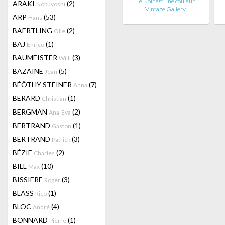
Le Noir est une couleur
ARAKI
(2)
Nobuyoshi
Vintage Gallery
ARP
(53)
Hans
BAERTLING
(2)
Olle
BAJ
(1)
Enrico
BAUMEISTER
(3)
Willi
BAZAINE
(5)
Jean
BÉÖTHY STEINER
(7)
Anna
BERARD
(1)
Christian
BERGMAN
(2)
Ana-Eva
BERTRAND
(1)
Gaston
BERTRAND
(3)
Patrick
BÉZIE
(2)
Charles
BILL
(10)
Max
BISSIERE
(3)
Roger
BLASS
(1)
Rico
BLOC
(4)
André
BONNARD
(1)
Pierre