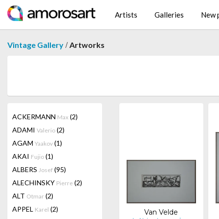
Artists
Galleries
New p
/
Vintage Gallery
Artworks
ACKERMANN
(2)
Max
ADAMI
(2)
Valerio
AGAM
(1)
Yaakov
AKAI
(1)
Fujio
ALBERS
(95)
Josef
ALECHINSKY
(2)
Pierre
ALT
(2)
Otmar
APPEL
(2)
Karel
Van Velde