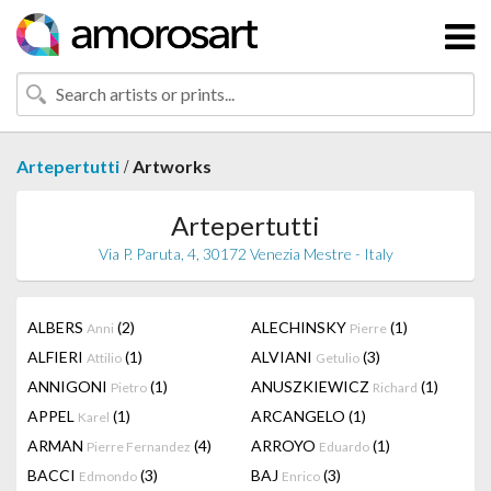
/
Artepertutti
Artworks
Artepertutti
Via P. Paruta, 4, 30172 Venezia Mestre - Italy
ALBERS
(2)
ALECHINSKY
(1)
Anni
Pierre
ALFIERI
(1)
ALVIANI
(3)
Attilio
Getulio
ANNIGONI
(1)
ANUSZKIEWICZ
(1)
Pietro
Richard
APPEL
(1)
ARCANGELO
(1)
Karel
ARMAN
(4)
ARROYO
(1)
Pierre Fernandez
Eduardo
BACCI
(3)
BAJ
(3)
Edmondo
Enrico