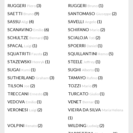
RUGGERI
(3)
RUGGERI
(1)
Piero
Bruno
SAETTI
(9)
SANTOMASO
(2)
Bruno
Giuseppe
SASSU
(4)
SAVELLI
(1)
Aligi
Angelo
SCANAVINO
(6)
SCHIFANO
(2)
Emilio
Mario
SCHULTZE
(1)
SCIALOJA
(2)
Bernard
Toti
SPACAL
(1)
SPOERRI
(1)
Luigi
Daniel
SQUATRITI
(2)
SQUILLANTINI
(5)
Fausta
Remo
STAZEWSKI
(1)
STEELE
(1)
Henryk
Jeffrey
SUGAI
(1)
SUGHI
(1)
Kumi
Alberto
SUTHERLAND
(3)
TAMAYO
(3)
Graham
Rufino
TILSON
(2)
TOZZI
(9)
Joe
Mario
TRECCANI
(3)
TURCATO
(1)
Ernesto
Giulio
VEDOVA
(1)
VENET
(1)
Emilio
Bernar
VERONESI
(2)
VIEIRA DA SILVA
Luigi
Maria Helena
(1)
VOLPINI
(2)
WILDING
(2)
Renato
Ludwig