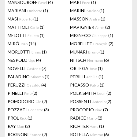
MANSOUROFF
(4)
MARI
(1)
Pavel
Enzo
MARIANI
(1)
MARINI
(1)
Umberto
Marino
MASI
(1)
MASSON
(1)
Roberto
Andre
MATTIOLI
(1)
MAVIGNIER
(2)
Carlo
Almir
MELOTTI
(1)
MIGNECO
(1)
Fausto
Giuseppe
MIRÓ
(14)
MORELLET
(2)
Joan
François
MORLOTTI
(1)
MUNARI
(1)
Ennio
Bruno
NESPOLO
(4)
NITSCH
(6)
Ugo
Hermann
NOVELLI
(7)
ORTEGA
(1)
Gastone
Jose
PALADINO
(1)
PERILLI
(1)
Mimmo
Achille
PERUZZI
(4)
PICASSO
(1)
Osvaldo
Pablo
PINELLI
(2)
POLK SMITH
(2)
Pino
Leon
POMODORO
(2)
POSSENTI
(2)
Giò
Antonio
POZZATI
(3)
PROCOPIO
(7)
Concetto
Pino
PROL
(1)
RADICE
(2)
Rick
Mario
RAY
(2)
RICHTER
(1)
Man
Hans
ROGNONI
(2)
ROTELLA
(6)
Franco
Mimmo