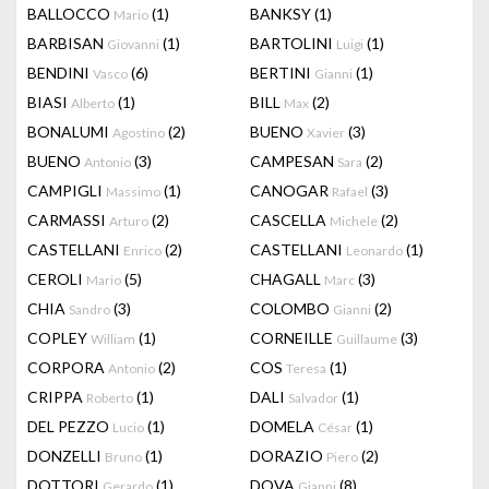
BALLOCCO
(1)
BANKSY
(1)
Mario
BARBISAN
(1)
BARTOLINI
(1)
Giovanni
Luigi
BENDINI
(6)
BERTINI
(1)
Vasco
Gianni
BIASI
(1)
BILL
(2)
Alberto
Max
BONALUMI
(2)
BUENO
(3)
Agostino
Xavier
BUENO
(3)
CAMPESAN
(2)
Antonio
Sara
CAMPIGLI
(1)
CANOGAR
(3)
Massimo
Rafael
CARMASSI
(2)
CASCELLA
(2)
Arturo
Michele
CASTELLANI
(2)
CASTELLANI
(1)
Enrico
Leonardo
CEROLI
(5)
CHAGALL
(3)
Mario
Marc
CHIA
(3)
COLOMBO
(2)
Sandro
Gianni
COPLEY
(1)
CORNEILLE
(3)
William
Guillaume
CORPORA
(2)
COS
(1)
Antonio
Teresa
CRIPPA
(1)
DALI
(1)
Roberto
Salvador
DEL PEZZO
(1)
DOMELA
(1)
Lucio
César
DONZELLI
(1)
DORAZIO
(2)
Bruno
Piero
DOTTORI
(1)
DOVA
(8)
Gerardo
Gianni