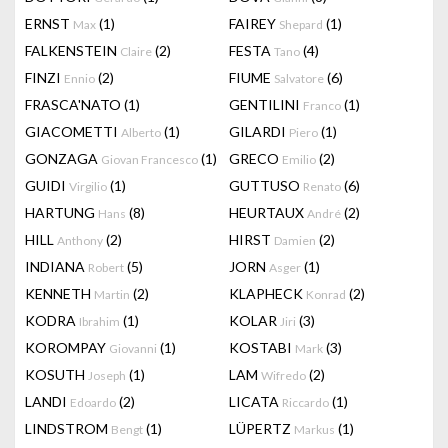
ERNST
(1)
FAIREY
(1)
Max
Shepard
FALKENSTEIN
(2)
FESTA
(4)
Claire
Tano
FINZI
(2)
FIUME
(6)
Ennio
Salvatore
FRASCA'NATO
(1)
GENTILINI
(1)
Franco
GIACOMETTI
(1)
GILARDI
(1)
Alberto
Piero
GONZAGA
(1)
GRECO
(2)
Giovan Francesco
Emilio
GUIDI
(1)
GUTTUSO
(6)
Virgilio
Renato
HARTUNG
(8)
HEURTAUX
(2)
Hans
André
HILL
(2)
HIRST
(2)
Anthony
Damien
INDIANA
(5)
JORN
(1)
Robert
Asger
KENNETH
(2)
KLAPHECK
(2)
Martin
Konrad
KODRA
(1)
KOLAR
(3)
Ibrahim
Jiri
KOROMPAY
(1)
KOSTABI
(3)
Giovanni
Mark
KOSUTH
(1)
LAM
(2)
Joseph
Wifredo
LANDI
(2)
LICATA
(1)
Edoardo
Riccardo
LINDSTROM
(1)
LÜPERTZ
(1)
Bengt
Markus