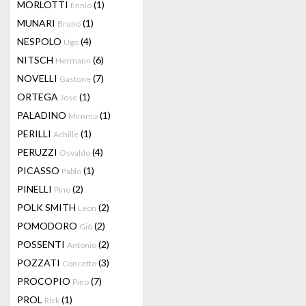
MORLOTTI
(1)
Ennio
MUNARI
(1)
Bruno
NESPOLO
(4)
Ugo
NITSCH
(6)
Hermann
NOVELLI
(7)
Gastone
ORTEGA
(1)
Jose
PALADINO
(1)
Mimmo
PERILLI
(1)
Achille
PERUZZI
(4)
Osvaldo
PICASSO
(1)
Pablo
PINELLI
(2)
Pino
POLK SMITH
(2)
Leon
POMODORO
(2)
Giò
POSSENTI
(2)
Antonio
POZZATI
(3)
Concetto
PROCOPIO
(7)
Pino
PROL
(1)
Rick