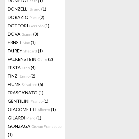
DOMELA
(1)
César
DONZELLI
(1)
Bruno
DORAZIO
(2)
Piero
DOTTORI
(1)
Gerardo
DOVA
(8)
Gianni
ERNST
(1)
Max
FAIREY
(1)
Shepard
FALKENSTEIN
(2)
Claire
FESTA
(4)
Tano
FINZI
(2)
Ennio
FIUME
(6)
Salvatore
FRASCA'NATO
(1)
GENTILINI
(1)
Franco
GIACOMETTI
(1)
Alberto
GILARDI
(1)
Piero
GONZAGA
Giovan Francesco
(1)