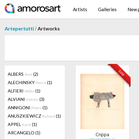
Artists
Galleries
New p
/
Artepertutti
Artworks
Sold
ALBERS
(2)
Anni
ALECHINSKY
(1)
Pierre
ALFIERI
(1)
Attilio
ALVIANI
(3)
Getulio
ANNIGONI
(1)
Pietro
ANUSZKIEWICZ
(1)
Richard
APPEL
(1)
Karel
ARCANGELO
(1)
Crippa