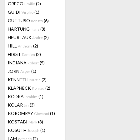
GRECO
(2)
Emilio
GUIDI
(1)
Virgilio
GUTTUSO
(6)
Renato
HARTUNG
(8)
Hans
HEURTAUX
(2)
André
HILL
(2)
Anthony
HIRST
(2)
Damien
INDIANA
(5)
Robert
JORN
(1)
Asger
KENNETH
(2)
Martin
KLAPHECK
(2)
Konrad
KODRA
(1)
Ibrahim
KOLAR
(3)
Jiri
KOROMPAY
(1)
Giovanni
KOSTABI
(3)
Mark
KOSUTH
(1)
Joseph
LAM
(2)
Wifredo