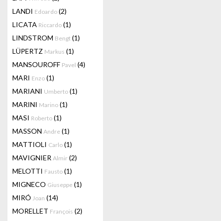
LANDI
(2)
Edoardo
LICATA
(1)
Riccardo
LINDSTROM
(1)
Bengt
LÜPERTZ
(1)
Markus
MANSOUROFF
(4)
Pavel
MARI
(1)
Enzo
MARIANI
(1)
Umberto
MARINI
(1)
Marino
MASI
(1)
Roberto
MASSON
(1)
Andre
MATTIOLI
(1)
Carlo
MAVIGNIER
(2)
Almir
MELOTTI
(1)
Fausto
MIGNECO
(1)
Giuseppe
MIRÓ
(14)
Joan
MORELLET
(2)
François