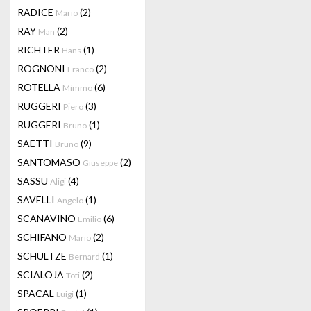
RADICE
(2)
Mario
RAY
(2)
Man
RICHTER
(1)
Hans
ROGNONI
(2)
Franco
ROTELLA
(6)
Mimmo
RUGGERI
(3)
Piero
RUGGERI
(1)
Bruno
SAETTI
(9)
Bruno
SANTOMASO
(2)
Giuseppe
SASSU
(4)
Aligi
SAVELLI
(1)
Angelo
SCANAVINO
(6)
Emilio
SCHIFANO
(2)
Mario
SCHULTZE
(1)
Bernard
SCIALOJA
(2)
Toti
SPACAL
(1)
Luigi