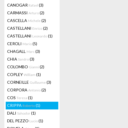
CANOGAR
(3)
Rafael
CARMASSI
(2)
Arturo
CASCELLA
(2)
Michele
CASTELLANI
(2)
Enrico
CASTELLANI
(1)
Leonardo
CEROLI
(5)
Mario
CHAGALL
(3)
Marc
CHIA
(3)
Sandro
COLOMBO
(2)
Gianni
COPLEY
(1)
William
CORNEILLE
(3)
Guillaume
CORPORA
(2)
Antonio
COS
(1)
Teresa
CRIPPA
(1)
Roberto
DALI
(1)
Salvador
DEL PEZZO
(1)
Lucio