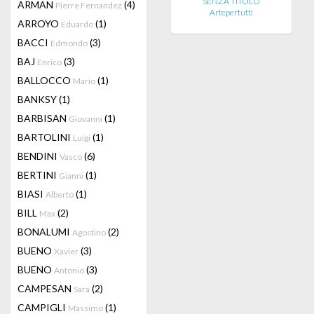
SENZA TITOLO
ARMAN
(4)
Pierre Fernandez
Artepertutti
ARROYO
(1)
Eduardo
BACCI
(3)
Edmondo
BAJ
(3)
Enrico
BALLOCCO
(1)
Mario
BANKSY
(1)
BARBISAN
(1)
Giovanni
BARTOLINI
(1)
Luigi
BENDINI
(6)
Vasco
BERTINI
(1)
Gianni
BIASI
(1)
Alberto
BILL
(2)
Max
BONALUMI
(2)
Agostino
BUENO
(3)
Xavier
BUENO
(3)
Antonio
CAMPESAN
(2)
Sara
CAMPIGLI
(1)
Massimo