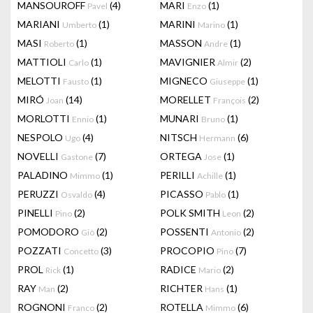
MANSOUROFF
(4)
MARI
(1)
Pavel
Enzo
MARIANI
(1)
MARINI
(1)
Umberto
Marino
MASI
(1)
MASSON
(1)
Roberto
Andre
MATTIOLI
(1)
MAVIGNIER
(2)
Carlo
Almir
MELOTTI
(1)
MIGNECO
(1)
Fausto
Giuseppe
MIRÓ
(14)
MORELLET
(2)
Joan
François
MORLOTTI
(1)
MUNARI
(1)
Ennio
Bruno
NESPOLO
(4)
NITSCH
(6)
Ugo
Hermann
NOVELLI
(7)
ORTEGA
(1)
Gastone
Jose
PALADINO
(1)
PERILLI
(1)
Mimmo
Achille
PERUZZI
(4)
PICASSO
(1)
Osvaldo
Pablo
PINELLI
(2)
POLK SMITH
(2)
Pino
Leon
POMODORO
(2)
POSSENTI
(2)
Giò
Antonio
POZZATI
(3)
PROCOPIO
(7)
Concetto
Pino
PROL
(1)
RADICE
(2)
Rick
Mario
RAY
(2)
RICHTER
(1)
Man
Hans
ROGNONI
(2)
ROTELLA
(6)
Franco
Mimmo