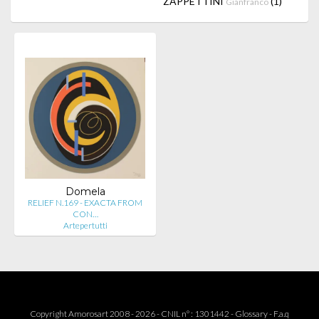
ZAPPETTINI
(1)
Gianfranco
Domela
RELIEF N.169 - EXACTA FROM
CON…
Artepertutti
Copyright Amorosart 2008 - 2026 - CNIL n° : 1301442 -
Glossary
-
F.a.q