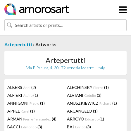
/
Artepertutti
Artworks
Artepertutti
Via P. Paruta, 4, 30172 Venezia Mestre - Italy
ALBERS
(2)
ALECHINSKY
(1)
Anni
Pierre
ALFIERI
(1)
ALVIANI
(3)
Attilio
Getulio
ANNIGONI
(1)
ANUSZKIEWICZ
(1)
Pietro
Richard
APPEL
(1)
ARCANGELO
(1)
Karel
ARMAN
(4)
ARROYO
(1)
Pierre Fernandez
Eduardo
BACCI
(3)
BAJ
(3)
Edmondo
Enrico