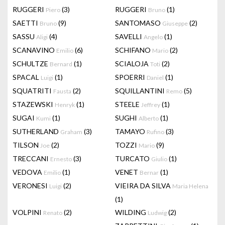
RUGGERI
(3)
RUGGERI
(1)
Piero
Bruno
SAETTI
(9)
SANTOMASO
(2)
Bruno
Giuseppe
SASSU
(4)
SAVELLI
(1)
Aligi
Angelo
SCANAVINO
(6)
SCHIFANO
(2)
Emilio
Mario
SCHULTZE
(1)
SCIALOJA
(2)
Bernard
Toti
SPACAL
(1)
SPOERRI
(1)
Luigi
Daniel
SQUATRITI
(2)
SQUILLANTINI
(5)
Fausta
Remo
STAZEWSKI
(1)
STEELE
(1)
Henryk
Jeffrey
SUGAI
(1)
SUGHI
(1)
Kumi
Alberto
SUTHERLAND
(3)
TAMAYO
(3)
Graham
Rufino
TILSON
(2)
TOZZI
(9)
Joe
Mario
TRECCANI
(3)
TURCATO
(1)
Ernesto
Giulio
VEDOVA
(1)
VENET
(1)
Emilio
Bernar
VERONESI
(2)
VIEIRA DA SILVA
Luigi
Maria Helena
(1)
VOLPINI
(2)
WILDING
(2)
Renato
Ludwig