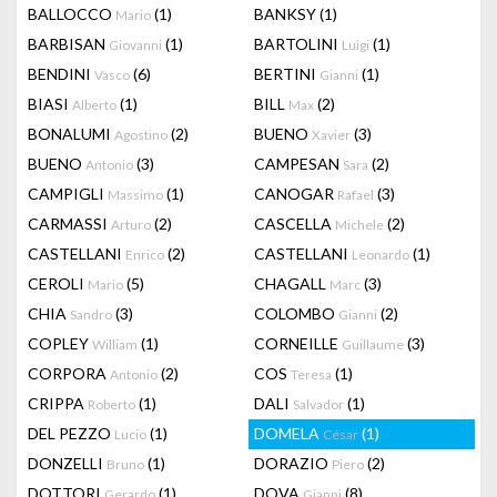
BALLOCCO
(1)
BANKSY
(1)
Mario
BARBISAN
(1)
BARTOLINI
(1)
Giovanni
Luigi
BENDINI
(6)
BERTINI
(1)
Vasco
Gianni
BIASI
(1)
BILL
(2)
Alberto
Max
BONALUMI
(2)
BUENO
(3)
Agostino
Xavier
BUENO
(3)
CAMPESAN
(2)
Antonio
Sara
CAMPIGLI
(1)
CANOGAR
(3)
Massimo
Rafael
CARMASSI
(2)
CASCELLA
(2)
Arturo
Michele
CASTELLANI
(2)
CASTELLANI
(1)
Enrico
Leonardo
CEROLI
(5)
CHAGALL
(3)
Mario
Marc
CHIA
(3)
COLOMBO
(2)
Sandro
Gianni
COPLEY
(1)
CORNEILLE
(3)
William
Guillaume
CORPORA
(2)
COS
(1)
Antonio
Teresa
CRIPPA
(1)
DALI
(1)
Roberto
Salvador
DEL PEZZO
(1)
DOMELA
(1)
Lucio
César
DONZELLI
(1)
DORAZIO
(2)
Bruno
Piero
DOTTORI
(1)
DOVA
(8)
Gerardo
Gianni