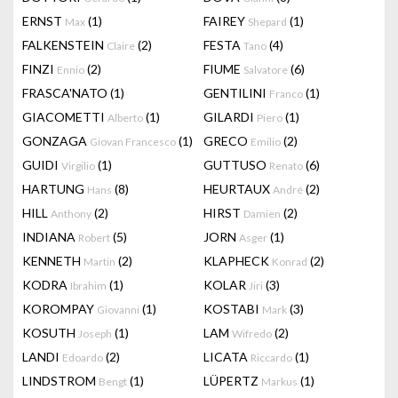
ERNST
(1)
FAIREY
(1)
Max
Shepard
FALKENSTEIN
(2)
FESTA
(4)
Claire
Tano
FINZI
(2)
FIUME
(6)
Ennio
Salvatore
FRASCA'NATO
(1)
GENTILINI
(1)
Franco
GIACOMETTI
(1)
GILARDI
(1)
Alberto
Piero
GONZAGA
(1)
GRECO
(2)
Giovan Francesco
Emilio
GUIDI
(1)
GUTTUSO
(6)
Virgilio
Renato
HARTUNG
(8)
HEURTAUX
(2)
Hans
André
HILL
(2)
HIRST
(2)
Anthony
Damien
INDIANA
(5)
JORN
(1)
Robert
Asger
KENNETH
(2)
KLAPHECK
(2)
Martin
Konrad
KODRA
(1)
KOLAR
(3)
Ibrahim
Jiri
KOROMPAY
(1)
KOSTABI
(3)
Giovanni
Mark
KOSUTH
(1)
LAM
(2)
Joseph
Wifredo
LANDI
(2)
LICATA
(1)
Edoardo
Riccardo
LINDSTROM
(1)
LÜPERTZ
(1)
Bengt
Markus