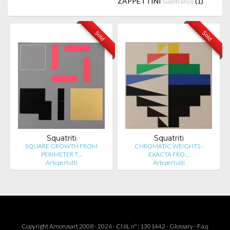
ZAPPETTINI
(1)
Gianfranco
Sold
Sold
Squatriti
Squatriti
SQUARE GROWTH FROM
CHROMATIC WEIGHTS -
PERIMETER T…
EXACTA FRO…
Artepertutti
Artepertutti
Copyright Amorosart 2008 - 2026 - CNIL n° : 1301442 -
Glossary
-
F.a.q