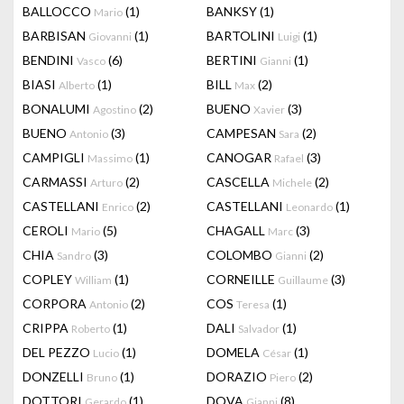
BALLOCCO
(1)
BANKSY
(1)
Mario
BARBISAN
(1)
BARTOLINI
(1)
Giovanni
Luigi
BENDINI
(6)
BERTINI
(1)
Vasco
Gianni
BIASI
(1)
BILL
(2)
Alberto
Max
BONALUMI
(2)
BUENO
(3)
Agostino
Xavier
BUENO
(3)
CAMPESAN
(2)
Antonio
Sara
CAMPIGLI
(1)
CANOGAR
(3)
Massimo
Rafael
CARMASSI
(2)
CASCELLA
(2)
Arturo
Michele
CASTELLANI
(2)
CASTELLANI
(1)
Enrico
Leonardo
CEROLI
(5)
CHAGALL
(3)
Mario
Marc
CHIA
(3)
COLOMBO
(2)
Sandro
Gianni
COPLEY
(1)
CORNEILLE
(3)
William
Guillaume
CORPORA
(2)
COS
(1)
Antonio
Teresa
CRIPPA
(1)
DALI
(1)
Roberto
Salvador
DEL PEZZO
(1)
DOMELA
(1)
Lucio
César
DONZELLI
(1)
DORAZIO
(2)
Bruno
Piero
DOTTORI
(1)
DOVA
(8)
Gerardo
Gianni