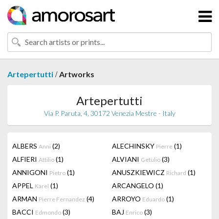
/
Artepertutti
Artworks
Artepertutti
Via P. Paruta, 4, 30172 Venezia Mestre - Italy
ALBERS
(2)
ALECHINSKY
(1)
Anni
Pierre
ALFIERI
(1)
ALVIANI
(3)
Attilio
Getulio
ANNIGONI
(1)
ANUSZKIEWICZ
(1)
Pietro
Richard
APPEL
(1)
ARCANGELO
(1)
Karel
ARMAN
(4)
ARROYO
(1)
Pierre Fernandez
Eduardo
BACCI
(3)
BAJ
(3)
Edmondo
Enrico