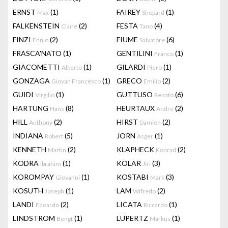
ERNST
(1)
FAIREY
(1)
Max
Shepard
FALKENSTEIN
(2)
FESTA
(4)
Claire
Tano
FINZI
(2)
FIUME
(6)
Ennio
Salvatore
FRASCA'NATO
(1)
GENTILINI
(1)
Franco
GIACOMETTI
(1)
GILARDI
(1)
Alberto
Piero
GONZAGA
(1)
GRECO
(2)
Giovan Francesco
Emilio
GUIDI
(1)
GUTTUSO
(6)
Virgilio
Renato
HARTUNG
(8)
HEURTAUX
(2)
Hans
André
HILL
(2)
HIRST
(2)
Anthony
Damien
INDIANA
(5)
JORN
(1)
Robert
Asger
KENNETH
(2)
KLAPHECK
(2)
Martin
Konrad
KODRA
(1)
KOLAR
(3)
Ibrahim
Jiri
KOROMPAY
(1)
KOSTABI
(3)
Giovanni
Mark
KOSUTH
(1)
LAM
(2)
Joseph
Wifredo
LANDI
(2)
LICATA
(1)
Edoardo
Riccardo
LINDSTROM
(1)
LÜPERTZ
(1)
Bengt
Markus