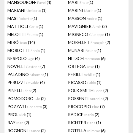
MANSOUROFF
(4)
MARI
(1)
Pavel
Enzo
MARIANI
(1)
MARINI
(1)
Umberto
Marino
MASI
(1)
MASSON
(1)
Roberto
Andre
MATTIOLI
(1)
MAVIGNIER
(2)
Carlo
Almir
MELOTTI
(1)
MIGNECO
(1)
Fausto
Giuseppe
MIRÓ
(14)
MORELLET
(2)
Joan
François
MORLOTTI
(1)
MUNARI
(1)
Ennio
Bruno
NESPOLO
(4)
NITSCH
(6)
Ugo
Hermann
NOVELLI
(7)
ORTEGA
(1)
Gastone
Jose
PALADINO
(1)
PERILLI
(1)
Mimmo
Achille
PERUZZI
(4)
PICASSO
(1)
Osvaldo
Pablo
PINELLI
(2)
POLK SMITH
(2)
Pino
Leon
POMODORO
(2)
POSSENTI
(2)
Giò
Antonio
POZZATI
(3)
PROCOPIO
(7)
Concetto
Pino
PROL
(1)
RADICE
(2)
Rick
Mario
RAY
(2)
RICHTER
(1)
Man
Hans
ROGNONI
(2)
ROTELLA
(6)
Franco
Mimmo