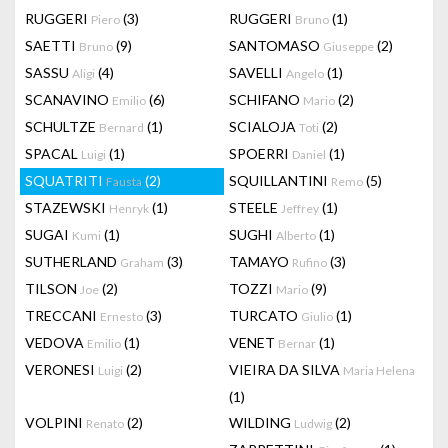
RUGGERI
(3)
RUGGERI
(1)
Piero
Bruno
SAETTI
(9)
SANTOMASO
(2)
Bruno
Giuseppe
SASSU
(4)
SAVELLI
(1)
Aligi
Angelo
SCANAVINO
(6)
SCHIFANO
(2)
Emilio
Mario
SCHULTZE
(1)
SCIALOJA
(2)
Bernard
Toti
SPACAL
(1)
SPOERRI
(1)
Luigi
Daniel
SQUATRITI
(2)
SQUILLANTINI
(5)
Fausta
Remo
STAZEWSKI
(1)
STEELE
(1)
Henryk
Jeffrey
SUGAI
(1)
SUGHI
(1)
Kumi
Alberto
SUTHERLAND
(3)
TAMAYO
(3)
Graham
Rufino
TILSON
(2)
TOZZI
(9)
Joe
Mario
TRECCANI
(3)
TURCATO
(1)
Ernesto
Giulio
VEDOVA
(1)
VENET
(1)
Emilio
Bernar
VERONESI
(2)
VIEIRA DA SILVA
Luigi
Maria Helena
(1)
VOLPINI
(2)
WILDING
(2)
Renato
Ludwig