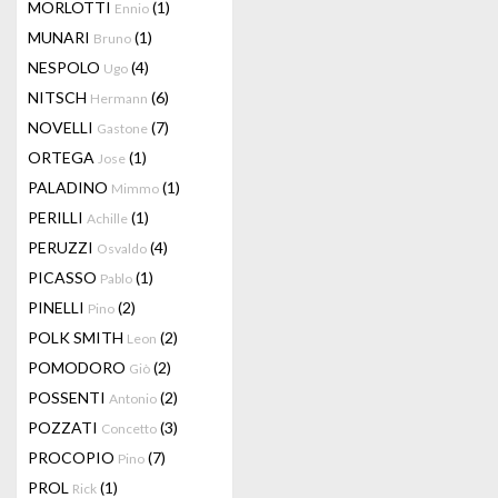
MORLOTTI
(1)
Ennio
MUNARI
(1)
Bruno
NESPOLO
(4)
Ugo
NITSCH
(6)
Hermann
NOVELLI
(7)
Gastone
ORTEGA
(1)
Jose
PALADINO
(1)
Mimmo
PERILLI
(1)
Achille
PERUZZI
(4)
Osvaldo
PICASSO
(1)
Pablo
PINELLI
(2)
Pino
POLK SMITH
(2)
Leon
POMODORO
(2)
Giò
POSSENTI
(2)
Antonio
POZZATI
(3)
Concetto
PROCOPIO
(7)
Pino
PROL
(1)
Rick