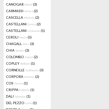
CANOGAR
(3)
Rafael
CARMASSI
(2)
Arturo
CASCELLA
(2)
Michele
CASTELLANI
(2)
Enrico
CASTELLANI
(1)
Leonardo
CEROLI
(5)
Mario
CHAGALL
(3)
Marc
CHIA
(3)
Sandro
COLOMBO
(2)
Gianni
COPLEY
(1)
William
CORNEILLE
(3)
Guillaume
CORPORA
(2)
Antonio
COS
(1)
Teresa
CRIPPA
(1)
Roberto
DALI
(1)
Salvador
DEL PEZZO
(1)
Lucio