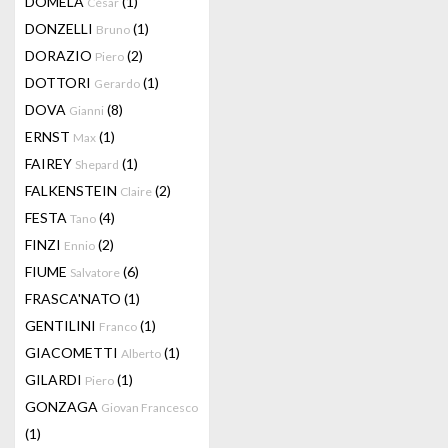
DOMELA
(1)
César
DONZELLI
(1)
Bruno
DORAZIO
(2)
Piero
DOTTORI
(1)
Gerardo
DOVA
(8)
Gianni
ERNST
(1)
Max
FAIREY
(1)
Shepard
FALKENSTEIN
(2)
Claire
FESTA
(4)
Tano
FINZI
(2)
Ennio
FIUME
(6)
Salvatore
FRASCA'NATO
(1)
GENTILINI
(1)
Franco
GIACOMETTI
(1)
Alberto
GILARDI
(1)
Piero
GONZAGA
Giovan Francesco
(1)