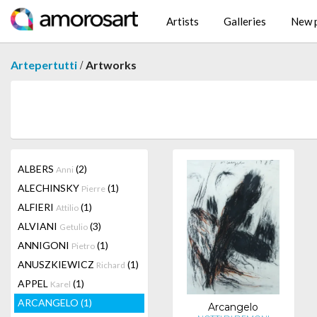
Artists
Galleries
New p
/
Artepertutti
Artworks
ALBERS
(2)
Anni
ALECHINSKY
(1)
Pierre
ALFIERI
(1)
Attilio
ALVIANI
(3)
Getulio
ANNIGONI
(1)
Pietro
ANUSZKIEWICZ
(1)
Richard
APPEL
(1)
Karel
ARCANGELO
(1)
Arcangelo