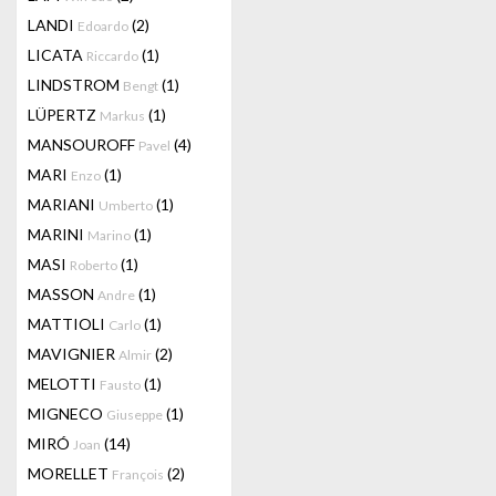
LANDI
(2)
Edoardo
LICATA
(1)
Riccardo
LINDSTROM
(1)
Bengt
LÜPERTZ
(1)
Markus
MANSOUROFF
(4)
Pavel
MARI
(1)
Enzo
MARIANI
(1)
Umberto
MARINI
(1)
Marino
MASI
(1)
Roberto
MASSON
(1)
Andre
MATTIOLI
(1)
Carlo
MAVIGNIER
(2)
Almir
MELOTTI
(1)
Fausto
MIGNECO
(1)
Giuseppe
MIRÓ
(14)
Joan
MORELLET
(2)
François