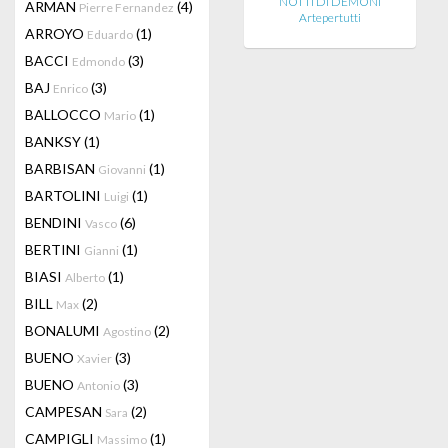
NOTTI DI DEMONI
ARMAN
(4)
Pierre Fernandez
Artepertutti
ARROYO
(1)
Eduardo
BACCI
(3)
Edmondo
BAJ
(3)
Enrico
BALLOCCO
(1)
Mario
BANKSY
(1)
BARBISAN
(1)
Giovanni
BARTOLINI
(1)
Luigi
BENDINI
(6)
Vasco
BERTINI
(1)
Gianni
BIASI
(1)
Alberto
BILL
(2)
Max
BONALUMI
(2)
Agostino
BUENO
(3)
Xavier
BUENO
(3)
Antonio
CAMPESAN
(2)
Sara
CAMPIGLI
(1)
Massimo