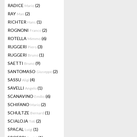
RADICE
(2)
Mario
RAY
(2)
Man
RICHTER
(1)
Hans
ROGNONI
(2)
Franco
ROTELLA
(6)
Mimmo
RUGGERI
(3)
Piero
RUGGERI
(1)
Bruno
SAETTI
(9)
Bruno
SANTOMASO
(2)
Giuseppe
SASSU
(4)
Aligi
SAVELLI
(1)
Angelo
SCANAVINO
(6)
Emilio
SCHIFANO
(2)
Mario
SCHULTZE
(1)
Bernard
SCIALOJA
(2)
Toti
SPACAL
(1)
Luigi