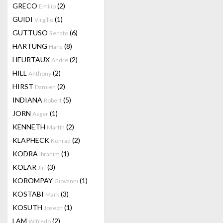
GRECO
(2)
Emilio
GUIDI
(1)
Virgilio
GUTTUSO
(6)
Renato
HARTUNG
(8)
Hans
HEURTAUX
(2)
André
HILL
(2)
Anthony
HIRST
(2)
Damien
INDIANA
(5)
Robert
JORN
(1)
Asger
KENNETH
(2)
Martin
KLAPHECK
(2)
Konrad
KODRA
(1)
Ibrahim
KOLAR
(3)
Jiri
KOROMPAY
(1)
Giovanni
KOSTABI
(3)
Mark
KOSUTH
(1)
Joseph
LAM
(2)
Wifredo