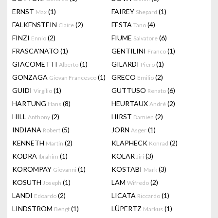
ERNST
(1)
FAIREY
(1)
Max
Shepard
FALKENSTEIN
(2)
FESTA
(4)
Claire
Tano
FINZI
(2)
FIUME
(6)
Ennio
Salvatore
FRASCA'NATO
(1)
GENTILINI
(1)
Franco
GIACOMETTI
(1)
GILARDI
(1)
Alberto
Piero
GONZAGA
(1)
GRECO
(2)
Giovan Francesco
Emilio
GUIDI
(1)
GUTTUSO
(6)
Virgilio
Renato
HARTUNG
(8)
HEURTAUX
(2)
Hans
André
HILL
(2)
HIRST
(2)
Anthony
Damien
INDIANA
(5)
JORN
(1)
Robert
Asger
KENNETH
(2)
KLAPHECK
(2)
Martin
Konrad
KODRA
(1)
KOLAR
(3)
Ibrahim
Jiri
KOROMPAY
(1)
KOSTABI
(3)
Giovanni
Mark
KOSUTH
(1)
LAM
(2)
Joseph
Wifredo
LANDI
(2)
LICATA
(1)
Edoardo
Riccardo
LINDSTROM
(1)
LÜPERTZ
(1)
Bengt
Markus