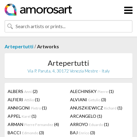
/
Artepertutti
Artworks
Artepertutti
Via P. Paruta, 4, 30172 Venezia Mestre - Italy
ALBERS
(2)
ALECHINSKY
(1)
Anni
Pierre
ALFIERI
(1)
ALVIANI
(3)
Attilio
Getulio
ANNIGONI
(1)
ANUSZKIEWICZ
(1)
Pietro
Richard
APPEL
(1)
ARCANGELO
(1)
Karel
ARMAN
(4)
ARROYO
(1)
Pierre Fernandez
Eduardo
BACCI
(3)
BAJ
(3)
Edmondo
Enrico