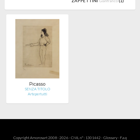
ZAPPETTINI
(1)
Gianfranco
Picasso
SENZA TITOLO
Artepertutti
Copyright Amorosart 2008 - 2026 - CNIL n° : 1301442 -
Glossary
-
F.a.q