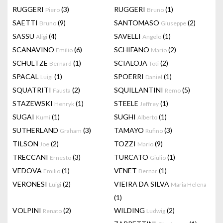
RUGGERI
(3)
RUGGERI
(1)
Piero
Bruno
SAETTI
(9)
SANTOMASO
(2)
Bruno
Giuseppe
SASSU
(4)
SAVELLI
(1)
Aligi
Angelo
SCANAVINO
(6)
SCHIFANO
(2)
Emilio
Mario
SCHULTZE
(1)
SCIALOJA
(2)
Bernard
Toti
SPACAL
(1)
SPOERRI
(1)
Luigi
Daniel
SQUATRITI
(2)
SQUILLANTINI
(5)
Fausta
Remo
STAZEWSKI
(1)
STEELE
(1)
Henryk
Jeffrey
SUGAI
(1)
SUGHI
(1)
Kumi
Alberto
SUTHERLAND
(3)
TAMAYO
(3)
Graham
Rufino
TILSON
(2)
TOZZI
(9)
Joe
Mario
TRECCANI
(3)
TURCATO
(1)
Ernesto
Giulio
VEDOVA
(1)
VENET
(1)
Emilio
Bernar
VERONESI
(2)
VIEIRA DA SILVA
Luigi
Maria Helena
(1)
VOLPINI
(2)
WILDING
(2)
Renato
Ludwig