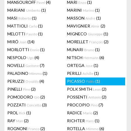
MANSOUROFF
(4)
MARI
(1)
Pavel
Enzo
MARIANI
(1)
MARINI
(1)
Umberto
Marino
MASI
(1)
MASSON
(1)
Roberto
Andre
MATTIOLI
(1)
MAVIGNIER
(2)
Carlo
Almir
MELOTTI
(1)
MIGNECO
(1)
Fausto
Giuseppe
MIRÓ
(14)
MORELLET
(2)
Joan
François
MORLOTTI
(1)
MUNARI
(1)
Ennio
Bruno
NESPOLO
(4)
NITSCH
(6)
Ugo
Hermann
NOVELLI
(7)
ORTEGA
(1)
Gastone
Jose
PALADINO
(1)
PERILLI
(1)
Mimmo
Achille
PERUZZI
(4)
PICASSO
(1)
Osvaldo
Pablo
PINELLI
(2)
POLK SMITH
(2)
Pino
Leon
POMODORO
(2)
POSSENTI
(2)
Giò
Antonio
POZZATI
(3)
PROCOPIO
(7)
Concetto
Pino
PROL
(1)
RADICE
(2)
Rick
Mario
RAY
(2)
RICHTER
(1)
Man
Hans
ROGNONI
(2)
ROTELLA
(6)
Franco
Mimmo