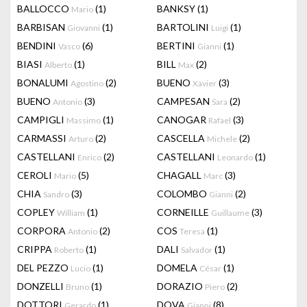
BALLOCCO
(1)
BANKSY
(1)
Mario
BARBISAN
(1)
BARTOLINI
(1)
Giovanni
Luigi
BENDINI
(6)
BERTINI
(1)
Vasco
Gianni
BIASI
(1)
BILL
(2)
Alberto
Max
BONALUMI
(2)
BUENO
(3)
Agostino
Xavier
BUENO
(3)
CAMPESAN
(2)
Antonio
Sara
CAMPIGLI
(1)
CANOGAR
(3)
Massimo
Rafael
CARMASSI
(2)
CASCELLA
(2)
Arturo
Michele
CASTELLANI
(2)
CASTELLANI
(1)
Enrico
Leonardo
CEROLI
(5)
CHAGALL
(3)
Mario
Marc
CHIA
(3)
COLOMBO
(2)
Sandro
Gianni
COPLEY
(1)
CORNEILLE
(3)
William
Guillaume
CORPORA
(2)
COS
(1)
Antonio
Teresa
CRIPPA
(1)
DALI
(1)
Roberto
Salvador
DEL PEZZO
(1)
DOMELA
(1)
Lucio
César
DONZELLI
(1)
DORAZIO
(2)
Bruno
Piero
DOTTORI
(1)
DOVA
(8)
Gerardo
Gianni