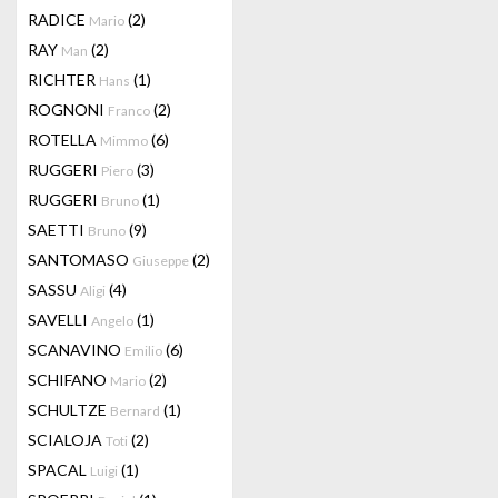
RADICE
(2)
Mario
RAY
(2)
Man
RICHTER
(1)
Hans
ROGNONI
(2)
Franco
ROTELLA
(6)
Mimmo
RUGGERI
(3)
Piero
RUGGERI
(1)
Bruno
SAETTI
(9)
Bruno
SANTOMASO
(2)
Giuseppe
SASSU
(4)
Aligi
SAVELLI
(1)
Angelo
SCANAVINO
(6)
Emilio
SCHIFANO
(2)
Mario
SCHULTZE
(1)
Bernard
SCIALOJA
(2)
Toti
SPACAL
(1)
Luigi