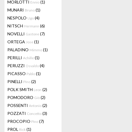
MORLOTTI
(1)
Ennio
MUNARI
(1)
Bruno
NESPOLO
(4)
Ugo
NITSCH
(6)
Hermann
NOVELLI
(7)
Gastone
ORTEGA
(1)
Jose
PALADINO
(1)
Mimmo
PERILLI
(1)
Achille
PERUZZI
(4)
Osvaldo
PICASSO
(1)
Pablo
PINELLI
(2)
Pino
POLK SMITH
(2)
Leon
POMODORO
(2)
Giò
POSSENTI
(2)
Antonio
POZZATI
(3)
Concetto
PROCOPIO
(7)
Pino
PROL
(1)
Rick