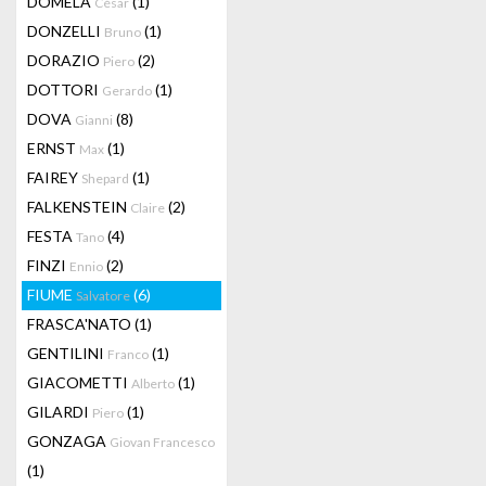
DOMELA
(1)
César
DONZELLI
(1)
Bruno
DORAZIO
(2)
Piero
DOTTORI
(1)
Gerardo
DOVA
(8)
Gianni
ERNST
(1)
Max
FAIREY
(1)
Shepard
FALKENSTEIN
(2)
Claire
FESTA
(4)
Tano
FINZI
(2)
Ennio
FIUME
(6)
Salvatore
FRASCA'NATO
(1)
GENTILINI
(1)
Franco
GIACOMETTI
(1)
Alberto
GILARDI
(1)
Piero
GONZAGA
Giovan Francesco
(1)