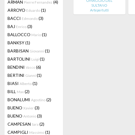
OMAGGIO DEL
ARMAN
(4)
Pierre Fernandez
SULTANO
ARROYO
(1)
Artepertutti
Eduardo
BACCI
(3)
Edmondo
BAJ
(3)
Enrico
BALLOCCO
(1)
Mario
BANKSY
(1)
BARBISAN
(1)
Giovanni
BARTOLINI
(1)
Luigi
BENDINI
(6)
Vasco
BERTINI
(1)
Gianni
BIASI
(1)
Alberto
BILL
(2)
Max
BONALUMI
(2)
Agostino
BUENO
(3)
Xavier
BUENO
(3)
Antonio
CAMPESAN
(2)
Sara
CAMPIGLI
(1)
Massimo