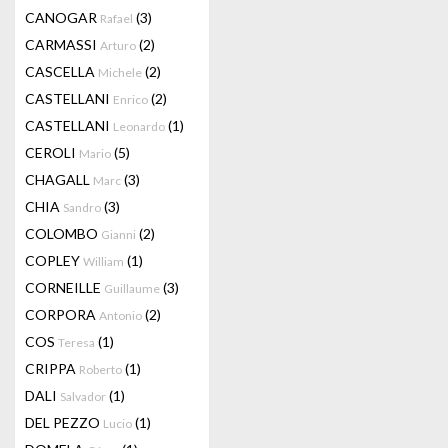
CANOGAR
(3)
Rafael
CARMASSI
(2)
Arturo
CASCELLA
(2)
Michele
CASTELLANI
(2)
Enrico
CASTELLANI
(1)
Leonardo
CEROLI
(5)
Mario
CHAGALL
(3)
Marc
CHIA
(3)
Sandro
COLOMBO
(2)
Gianni
COPLEY
(1)
William
CORNEILLE
(3)
Guillaume
CORPORA
(2)
Antonio
COS
(1)
Teresa
CRIPPA
(1)
Roberto
DALI
(1)
Salvador
DEL PEZZO
(1)
Lucio