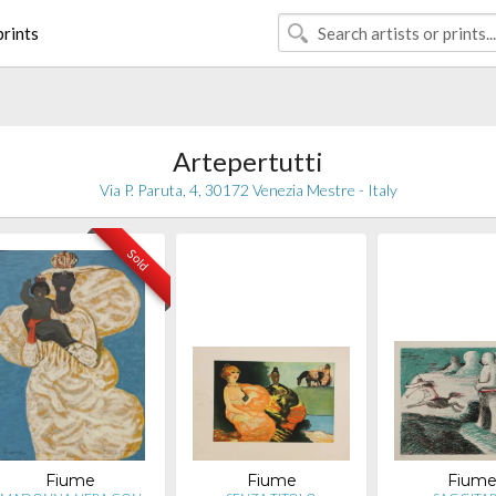
rints
Artepertutti
Via P. Paruta, 4, 30172 Venezia Mestre - Italy
Sold
Fiume
Fiume
Fium