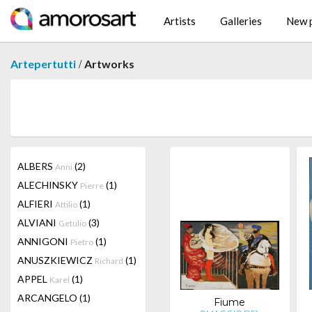
Artists
Galleries
New p
/
Artepertutti
Artworks
ALBERS
(2)
Anni
ALECHINSKY
(1)
Pierre
ALFIERI
(1)
Attilio
ALVIANI
(3)
Getulio
ANNIGONI
(1)
Pietro
ANUSZKIEWICZ
(1)
Richard
APPEL
(1)
Karel
ARCANGELO
(1)
Fiume