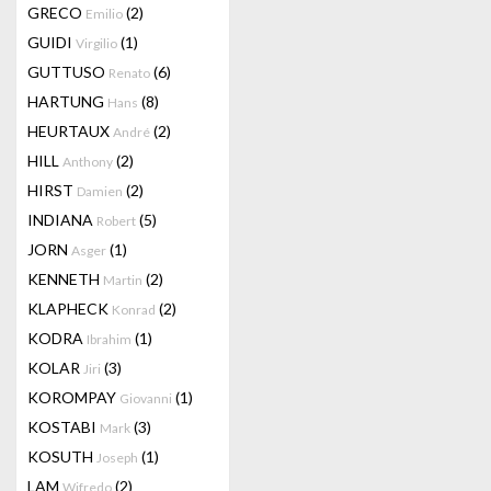
GRECO
(2)
Emilio
GUIDI
(1)
Virgilio
GUTTUSO
(6)
Renato
HARTUNG
(8)
Hans
HEURTAUX
(2)
André
HILL
(2)
Anthony
HIRST
(2)
Damien
INDIANA
(5)
Robert
JORN
(1)
Asger
KENNETH
(2)
Martin
KLAPHECK
(2)
Konrad
KODRA
(1)
Ibrahim
KOLAR
(3)
Jiri
KOROMPAY
(1)
Giovanni
KOSTABI
(3)
Mark
KOSUTH
(1)
Joseph
LAM
(2)
Wifredo