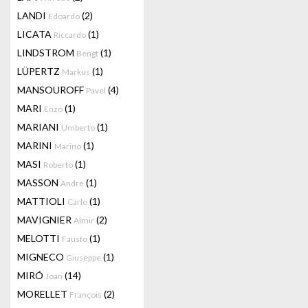
LANDI
(2)
Edoardo
LICATA
(1)
Riccardo
LINDSTROM
(1)
Bengt
LÜPERTZ
(1)
Markus
MANSOUROFF
(4)
Pavel
MARI
(1)
Enzo
MARIANI
(1)
Umberto
MARINI
(1)
Marino
MASI
(1)
Roberto
MASSON
(1)
Andre
MATTIOLI
(1)
Carlo
MAVIGNIER
(2)
Almir
MELOTTI
(1)
Fausto
MIGNECO
(1)
Giuseppe
MIRÓ
(14)
Joan
MORELLET
(2)
François