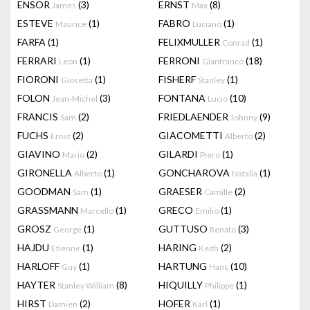
ENSOR
(3)
ERNST
(8)
James
Max
ESTEVE
(1)
FABRO
(1)
Maurice
Luciano
FARFA
(1)
FELIXMULLER
(1)
Conrad
FERRARI
(1)
FERRONI
(18)
Leon
Gianfranco
FIORONI
(1)
FISHERF
(1)
Giosetta
Stanley
FOLON
(3)
FONTANA
(10)
Jean-Michel
Lucio
FRANCIS
(2)
FRIEDLAENDER
(9)
Sam
Johnny
FUCHS
(2)
GIACOMETTI
(2)
Ernst
Alberto
GIAVINO
(2)
GILARDI
(1)
Mario
Piero
GIRONELLA
(1)
GONCHAROVA
(1)
Alberto
Natalia
GOODMAN
(1)
GRAESER
(2)
Sam
Camille
GRASSMANN
(1)
GRECO
(1)
Marcello
Emilio
GROSZ
(1)
GUTTUSO
(3)
George
Renato
HAJDU
(1)
HARING
(2)
Etienne
Keith
HARLOFF
(1)
HARTUNG
(10)
Guy
Hans
HAYTER
(8)
HIQUILLY
(1)
Stanley William
Philippe
HIRST
(2)
HOFER
(1)
Damien
Karl