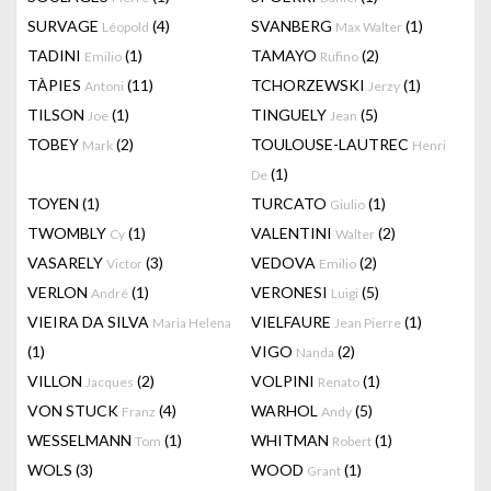
SURVAGE
(4)
SVANBERG
(1)
Léopold
Max Walter
TADINI
(1)
TAMAYO
(2)
Emilio
Rufino
TÀPIES
(11)
TCHORZEWSKI
(1)
Antoni
Jerzy
TILSON
(1)
TINGUELY
(5)
Joe
Jean
TOBEY
(2)
TOULOUSE-LAUTREC
Mark
Henri
(1)
De
TOYEN
(1)
TURCATO
(1)
Giulio
TWOMBLY
(1)
VALENTINI
(2)
Cy
Walter
VASARELY
(3)
VEDOVA
(2)
Victor
Emilio
VERLON
(1)
VERONESI
(5)
André
Luigi
VIEIRA DA SILVA
VIELFAURE
(1)
Maria Helena
Jean Pierre
(1)
VIGO
(2)
Nanda
VILLON
(2)
VOLPINI
(1)
Jacques
Renato
VON STUCK
(4)
WARHOL
(5)
Franz
Andy
WESSELMANN
(1)
WHITMAN
(1)
Tom
Robert
WOLS
(3)
WOOD
(1)
Grant