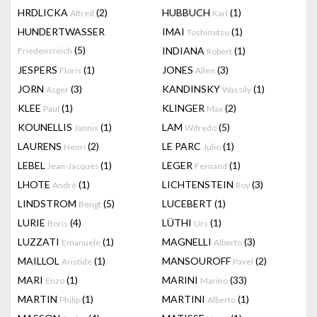
HRDLICKA
(2)
HUBBUCH
(1)
Alfred
Karl
HUNDERTWASSER
IMAI
(1)
Toshimitsu
(5)
INDIANA
(1)
Friedensreich
Robert
JESPERS
(1)
JONES
(3)
Floris
Allen
JORN
(3)
KANDINSKY
(1)
Asger
Wassily
KLEE
(1)
KLINGER
(2)
Paul
Max
KOUNELLIS
(1)
LAM
(5)
Jannis
Wifredo
LAURENS
(2)
LE PARC
(1)
Henri
Julio
LEBEL
(1)
LEGER
(1)
Jean-Jacques
Fernand
LHOTE
(1)
LICHTENSTEIN
(3)
André
Roy
LINDSTROM
(5)
LUCEBERT
(1)
Bengt
LURIE
(4)
LÜTHI
(1)
Boris
Urs
LUZZATI
(1)
MAGNELLI
(3)
Emanuele
Alberto
MAILLOL
(1)
MANSOUROFF
(2)
Aristide
Pavel
MARI
(1)
MARINI
(33)
Enzo
Marino
MARTIN
(1)
MARTINI
(1)
Philip
Alberto