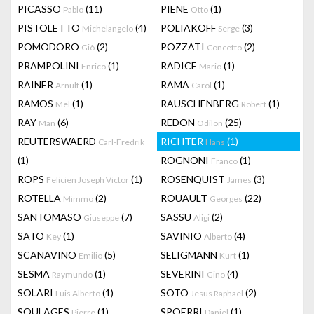
PICASSO
(11)
PIENE
(1)
Pablo
Otto
PISTOLETTO
(4)
POLIAKOFF
(3)
Michelangelo
Serge
POMODORO
(2)
POZZATI
(2)
Giò
Concetto
PRAMPOLINI
(1)
RADICE
(1)
Enrico
Mario
RAINER
(1)
RAMA
(1)
Arnulf
Carol
RAMOS
(1)
RAUSCHENBERG
(1)
Mel
Robert
RAY
(6)
REDON
(25)
Man
Odilon
REUTERSWAERD
RICHTER
(1)
Carl-Fredrik
Hans
(1)
ROGNONI
(1)
Franco
ROPS
(1)
ROSENQUIST
(3)
Felicien Joseph Victor
James
ROTELLA
(2)
ROUAULT
(22)
Mimmo
Georges
SANTOMASO
(7)
SASSU
(2)
Giuseppe
Aligi
SATO
(1)
SAVINIO
(4)
Key
Alberto
SCANAVINO
(5)
SELIGMANN
(1)
Emilio
Kurt
SESMA
(1)
SEVERINI
(4)
Raymundo
Gino
SOLARI
(1)
SOTO
(2)
Luis Alberto
Jesus Raphael
SOULAGES
(1)
SPOERRI
(1)
Pierre
Daniel