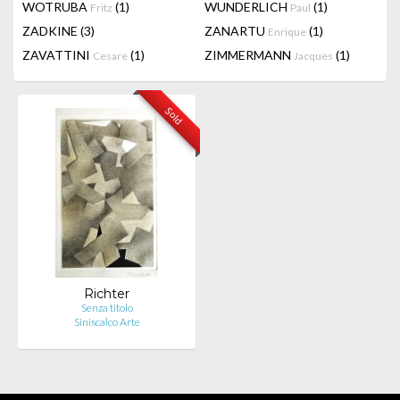
WOTRUBA
(1)
WUNDERLICH
(1)
Fritz
Paul
ZADKINE
(3)
ZANARTU
(1)
Enrique
ZAVATTINI
(1)
ZIMMERMANN
(1)
Cesare
Jacques
Sold
Richter
Senza titolo
Siniscalco Arte