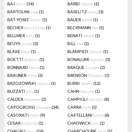
BAJ
(14)
BARBI
(1)
Enrico
Fabrizio
BARTOLINI
(1)
BASELITZ
(3)
Luigi
Georg
BAT-YOSEF
(1)
BAUER
(1)
Miriam
Rudolf
BECHER
(1)
BECKMANN
(5)
Bernd & Hilla
Max
BELLMER
(1)
BENATI
(1)
Hans
Davide
BEUYS
(3)
BILL
(2)
Joseph
Max
BLAKE
(1)
BLAMPIED
(1)
Peter
Edmund
BOETTI
(1)
BONALUMI
(3)
Alighiero
Agostino
BONNARD
(1)
BRAQUE
(2)
Pierre
Georges
BRAUNER
(3)
BRENSON
(1)
Victor
Theodore
BRZOZOWSKI
(1)
BURRI
(12)
Tadeusz
Alberto
BUZZATI
(1)
CAHN
(1)
Dino
Marcelle
CALDER
(2)
CAMPIGLI
(8)
Alexander
Massimo
CAPOGROSSI
(34)
CARRA
(5)
Giuseppe
Carlo
CASORATI
(9)
CASTELLANI
(6)
Felice
Enrico
CESAR
(1)
CHADWICK
(1)
Baldaccini
Lynn
CHAGALL
(16)
CHARCHOUNE
(1)
Marc
Serge