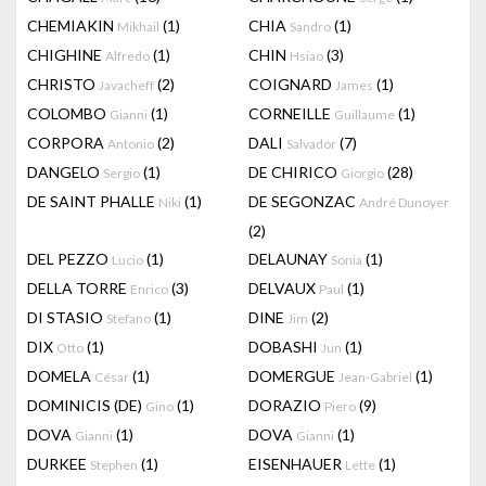
CHEMIAKIN
(1)
CHIA
(1)
Mikhail
Sandro
CHIGHINE
(1)
CHIN
(3)
Alfredo
Hsiao
CHRISTO
(2)
COIGNARD
(1)
Javacheff
James
COLOMBO
(1)
CORNEILLE
(1)
Gianni
Guillaume
CORPORA
(2)
DALI
(7)
Antonio
Salvador
DANGELO
(1)
DE CHIRICO
(28)
Sergio
Giorgio
DE SAINT PHALLE
(1)
DE SEGONZAC
Niki
André Dunoyer
(2)
DEL PEZZO
(1)
DELAUNAY
(1)
Lucio
Sonia
DELLA TORRE
(3)
DELVAUX
(1)
Enrico
Paul
DI STASIO
(1)
DINE
(2)
Stefano
Jim
DIX
(1)
DOBASHI
(1)
Otto
Jun
DOMELA
(1)
DOMERGUE
(1)
César
Jean-Gabriel
DOMINICIS (DE)
(1)
DORAZIO
(9)
Gino
Piero
DOVA
(1)
DOVA
(1)
Gianni
Gianni
DURKEE
(1)
EISENHAUER
(1)
Stephen
Lette