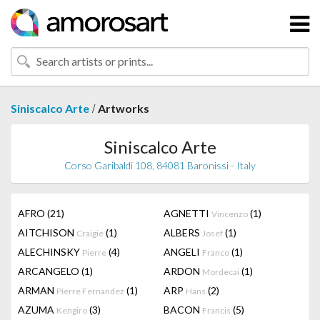
/
Siniscalco Arte
Artworks
Siniscalco Arte
Corso Garibaldi 108, 84081 Baronissi - Italy
AFRO
(21)
AGNETTI
(1)
Vincenzo
AITCHISON
(1)
ALBERS
(1)
Craigie
Josef
ALECHINSKY
(4)
ANGELI
(1)
Pierre
Franco
ARCANGELO
(1)
ARDON
(1)
Mordecai
ARMAN
(1)
ARP
(2)
Pierre Fernandez
Hans
AZUMA
(3)
BACON
(5)
Kengiro
Francis