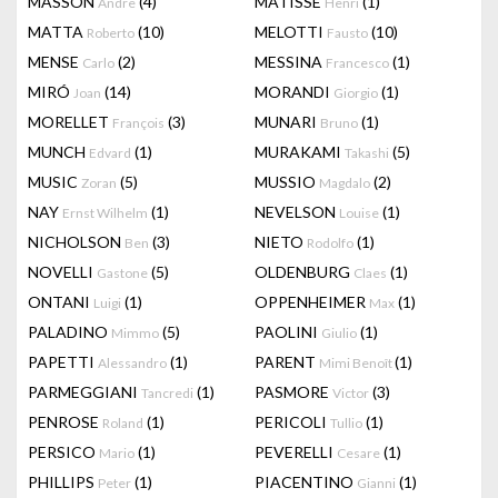
MASSON
(4)
MATISSE
(1)
Andre
Henri
MATTA
(10)
MELOTTI
(10)
Roberto
Fausto
MENSE
(2)
MESSINA
(1)
Carlo
Francesco
MIRÓ
(14)
MORANDI
(1)
Joan
Giorgio
MORELLET
(3)
MUNARI
(1)
François
Bruno
MUNCH
(1)
MURAKAMI
(5)
Edvard
Takashi
MUSIC
(5)
MUSSIO
(2)
Zoran
Magdalo
NAY
(1)
NEVELSON
(1)
Ernst Wilhelm
Louise
NICHOLSON
(3)
NIETO
(1)
Ben
Rodolfo
NOVELLI
(5)
OLDENBURG
(1)
Gastone
Claes
ONTANI
(1)
OPPENHEIMER
(1)
Luigi
Max
PALADINO
(5)
PAOLINI
(1)
Mimmo
Giulio
PAPETTI
(1)
PARENT
(1)
Alessandro
Mimi Benoît
PARMEGGIANI
(1)
PASMORE
(3)
Tancredi
Victor
PENROSE
(1)
PERICOLI
(1)
Roland
Tullio
PERSICO
(1)
PEVERELLI
(1)
Mario
Cesare
PHILLIPS
(1)
PIACENTINO
(1)
Peter
Gianni